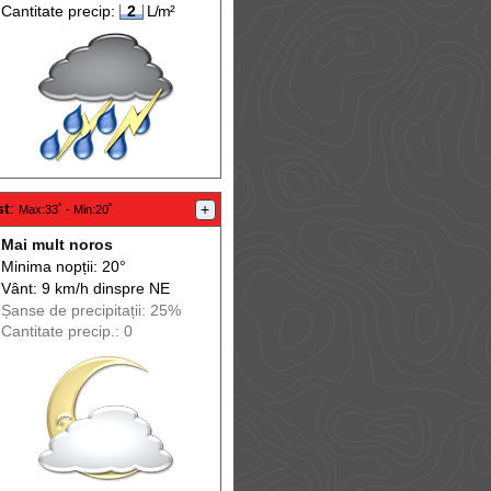
Cantitate precip:
2
L/m²
st
:
+
Max
:33˚ -
Min
:20˚
Mai mult noros
Minima nopții: 20°
Vânt: 9 km/h din
spre
NE
Șanse de precip
itații
: 25%
Cantitate precip.: 0