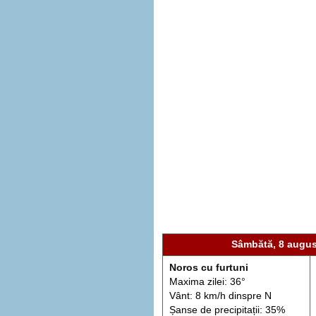
Sâmbătă, 8 augus
Noros cu furtuni
Maxima zilei: 36°
Vânt: 8 km/h din
spre
N
Șanse de precip
itații
: 35%