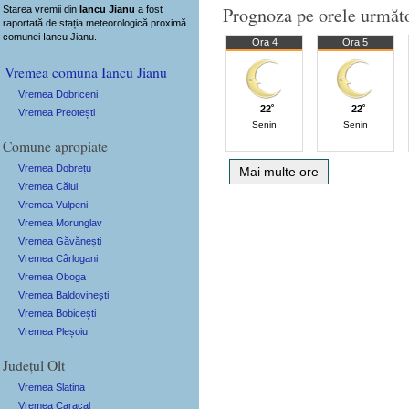
Prognoza pe orele următ
Starea vremii din
Iancu Jianu
a fost
raportată de stația meteorologică proximă
comunei Iancu Jianu.
Ora 4
Ora 5
Vremea comuna Iancu Jianu
Vremea Dobriceni
22˚
22˚
Vremea Preotești
Senin
Senin
Comune apropiate
Vremea Dobrețu
Mai multe ore
Vremea Călui
Vremea Vulpeni
Vremea Morunglav
Vremea Găvănești
Vremea Cârlogani
Vremea Oboga
Vremea Baldovinești
Vremea Bobicești
Vremea Pleșoiu
Județul Olt
Vremea Slatina
Vremea Caracal