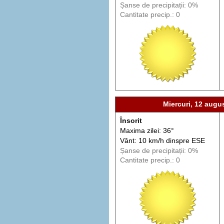
Șanse de precip
itații
: 0%
Cantitate precip.: 0
Miercuri, 12 augu
Însorit
Maxima zilei: 36°
Vânt: 10 km/h din
spre
ESE
Șanse de precip
itații
: 0%
Cantitate precip.: 0