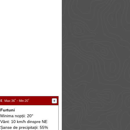
t
:
+
Max
:36˚ -
Min
:20˚
Furtuni
Minima nopții: 20°
Vânt: 10 km/h din
spre
NE
Șanse de precip
itații
: 55%