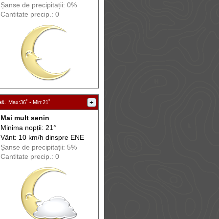
Șanse de precip
itații
: 0%
Cantitate precip.: 0
st
:
+
Max
:36˚ -
Min
:21˚
Mai mult senin
Minima nopții: 21°
Vânt: 10 km/h din
spre
ENE
Șanse de precip
itații
: 5%
Cantitate precip.: 0