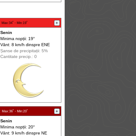
:
+
Max
:34˚ -
Min
:19˚
Senin
Minima nopții: 19°
Vânt: 8 km/h din
spre
ENE
Șanse de precip
itații
: 5%
Cantitate precip.: 0
:
+
Max
:36˚ -
Min
:20˚
Senin
Minima nopții: 20°
Vânt: 9 km/h din
spre
NE