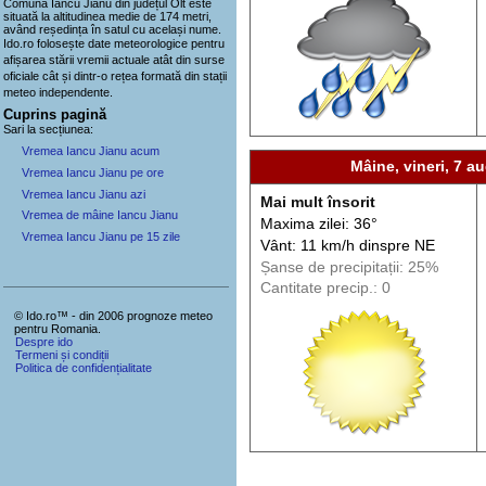
Comuna Iancu Jianu
din județul Olt este
situată la altitudinea medie de 174 metri,
având reședința în satul cu același nume.
Ido.ro folosește date meteorologice pentru
afișarea stării vremii actuale atât din surse
oficiale cât și dintr-o rețea formată din stații
meteo
independente
.
Cuprins pagină
Sari la secțiunea:
Vremea Iancu Jianu acum
Mâine, vineri, 7 au
Vremea Iancu Jianu pe ore
Vremea Iancu Jianu azi
Mai mult însorit
Vremea de mâine Iancu Jianu
Maxima zilei: 36°
Vremea Iancu Jianu pe 15 zile
Vânt: 11 km/h din
spre
NE
Șanse de precip
itații
: 25%
Cantitate precip.: 0
© Ido.ro™ - din 2006 prognoze meteo
pentru Romania.
Despre ido
Termeni și condiții
Politica de confidențialitate