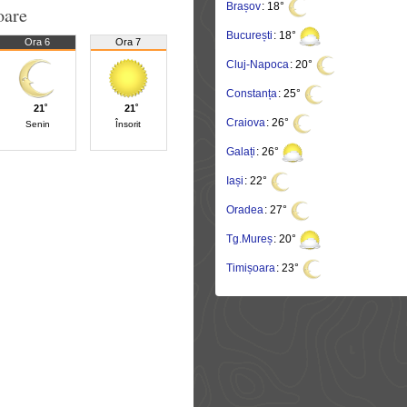
Brașov
: 18°
oare
București
: 18°
Ora 6
Ora 7
Cluj-Napoca
: 20°
Constanța
: 25°
21˚
21˚
Craiova
: 26°
Senin
Însorit
Galați
: 26°
Iași
: 22°
Oradea
: 27°
Tg.Mureș
: 20°
Timișoara
: 23°