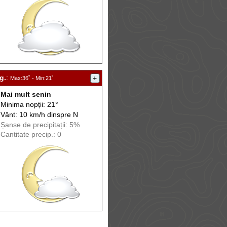
g.
:
+
Max
:36˚ -
Min
:21˚
Mai mult senin
Minima nopții: 21°
Vânt: 10 km/h din
spre
N
Șanse de precip
itații
: 5%
Cantitate precip.: 0