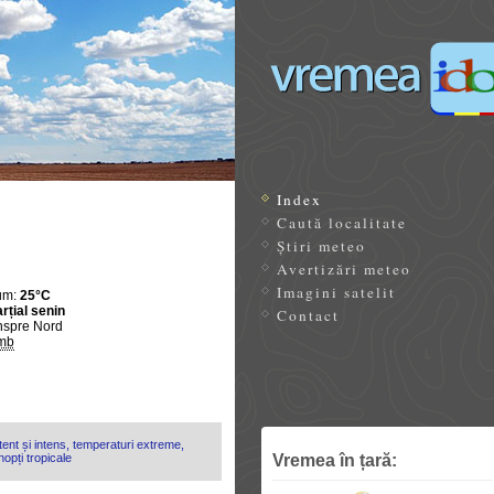
Index
Caută localitate
Știri meteo
Avertizări meteo
Imagini satelit
um:
25°C
rțial senin
Contact
nspre Nord
mb
ent și intens, temperaturi extreme,
Vremea în țară:
opți tropicale