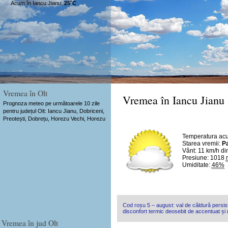
Acum în Iancu Jianu:
25˚C
Vremea în Olt
Vremea în Iancu Jianu
Prognoza meteo pe următoarele 10 zile
pentru județul Olt: Iancu Jianu, Dobriceni,
Preotești, Dobrețu, Horezu Vechi, Horezu
Temperatura ac
Starea vremii:
Pa
Vânt:
11 km/h
di
Presiune: 1018
Umiditate:
46%
Cod roșu 5 – august: val de căldură persist
disconfort termic deosebit de accentuat și n
Vremea în jud Olt