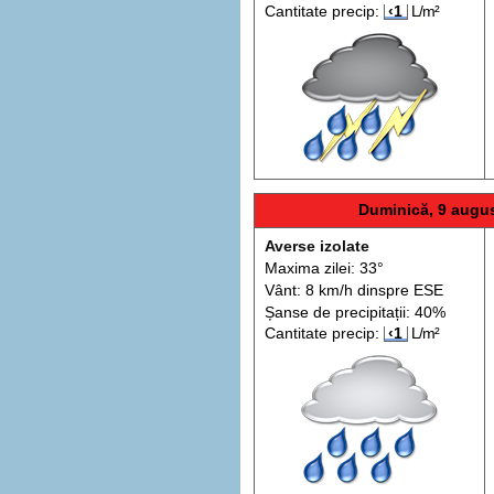
Cantitate precip:
‹1
L/m²
Duminică, 9 augu
Averse izolate
Maxima zilei: 33°
Vânt: 8 km/h din
spre
ESE
Șanse de precip
itații
: 40%
Cantitate precip:
‹1
L/m²