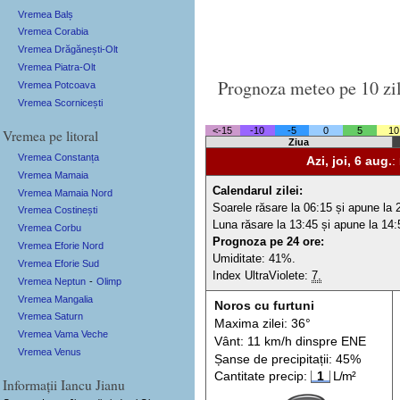
Vremea Balș
Vremea Corabia
Vremea Drăgănești-Olt
Vremea Piatra-Olt
Prognoza meteo pe 10 zi
Vremea Potcoava
Vremea Scornicești
<-15
-10
-5
0
5
10
Vremea pe litoral
Ziua
Vremea Constanța
Azi, joi, 6 aug.
:
Vremea Mamaia
Calendarul zilei:
Vremea Mamaia Nord
Soarele răsare la 06:15 și apune la 
Vremea Costinești
Luna răsare la 13:45 și apune la 14:
Vremea Corbu
Prognoza pe 24 ore:
Vremea Eforie Nord
Umiditate: 41%.
Vremea Eforie Sud
Index UltraViolete:
7.
Vremea Neptun
-
Olimp
Vremea Mangalia
Noros cu furtuni
Vremea Saturn
Maxima zilei: 36°
Vremea Vama Veche
Vânt: 11 km/h din
spre
ENE
Vremea Venus
Șanse de precip
itații
: 45%
Cantitate precip:
1
L/m²
Informații Iancu Jianu