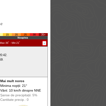
le
15
20
25
30
35+
Noaptea
-
Max
:36˚ -
Min
:21˚
20:42.
59.
Mai mult noros
Minima nopții: 21°
Vânt: 10 km/h din
spre
NNE
Șanse de precip
itații
: 5%
Cantitate precip.: 0