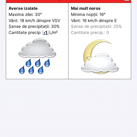
Averse izolate
Mai mult noros
Maxima zilei: 30°
Minima nopții: 16°
Vânt: 18 km/h din
spre
VSV
Vânt: 16 km/h din
spre
E
Șanse de precip
itații
: 30%
Șanse de precip
itații
: 25%
Cantitate precip:
‹1
L/m²
Cantitate precip.: 0