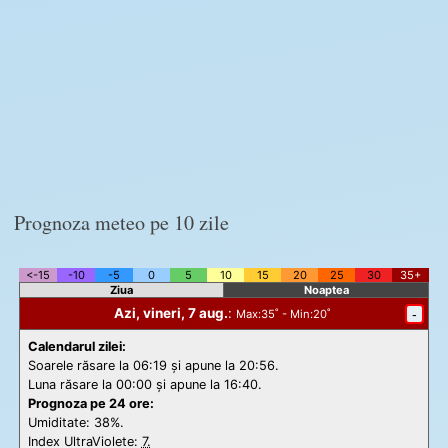
Prognoza meteo pe 10 zile
<-15
-10
-5
0
5
10
15
20
25
30
35+
Ziua
Noaptea
Azi, vineri, 7 aug.
:
-
Max
:35˚ -
Min
:20˚
Calendarul zilei:
Soarele răsare la 06:19 și apune la 20:56.
Luna răsare la 00:00 și apune la 16:40.
Prognoza pe 24 ore:
Umiditate: 38%.
Index UltraViolete:
7.