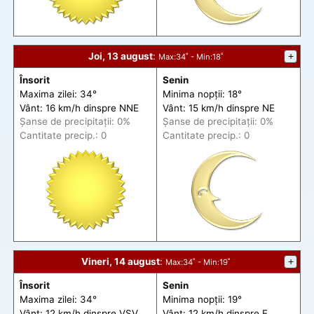
Joi, 13 august
:
+
Max
:34˚ -
Min
:18˚
Însorit
Senin
Maxima zilei: 34°
Minima nopții: 18°
Vânt: 16 km/h din
spre
NNE
Vânt: 15 km/h din
spre
NE
Șanse de precip
itații
: 0%
Șanse de precip
itații
: 0%
Cantitate precip.: 0
Cantitate precip.: 0
Vineri, 14 august
:
+
Max
:34˚ -
Min
:19˚
Însorit
Senin
Maxima zilei: 34°
Minima nopții: 19°
Vânt: 12 km/h din
spre
VSV
Vânt: 12 km/h din
spre
E