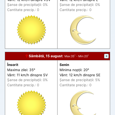
Șanse de precip
itații
: 0%
Șanse de precip
itații
: 0%
Cantitate precip.: 0
Cantitate precip.: 0
🕆
Sâmbătă, 15 august
:
+
Max
:35˚ -
Min
:20˚
Însorit
Senin
Maxima zilei: 35°
Minima nopții: 20°
Vânt: 11 km/h din
spre
SV
Vânt: 12 km/h din
spre
SE
Șanse de precip
itații
: 0%
Șanse de precip
itații
: 5%
Cantitate precip.: 0
Cantitate precip.: 0