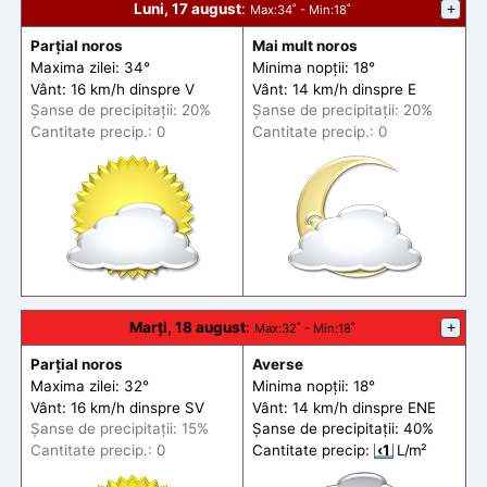
Luni, 17 august
:
+
Max
:34˚ -
Min
:18˚
Parțial noros
Mai mult noros
Maxima zilei: 34°
Minima nopții: 18°
Vânt: 16 km/h din
spre
V
Vânt: 14 km/h din
spre
E
Șanse de precip
itații
: 20%
Șanse de precip
itații
: 20%
Cantitate precip.: 0
Cantitate precip.: 0
Marți, 18 august
:
+
Max
:32˚ -
Min
:18˚
Parțial noros
Averse
Maxima zilei: 32°
Minima nopții: 18°
Vânt: 16 km/h din
spre
SV
Vânt: 14 km/h din
spre
ENE
Șanse de precip
itații
: 15%
Șanse de precip
itații
: 40%
Cantitate precip.: 0
Cantitate precip:
‹1
L/m²