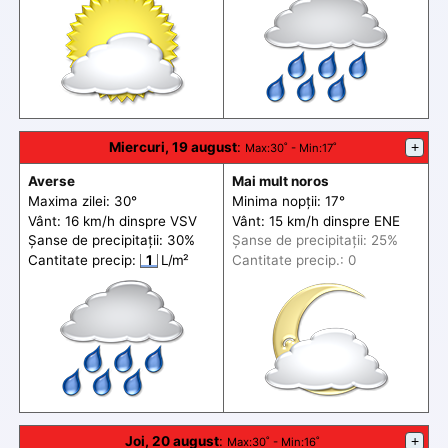
Miercuri, 19 august
:
+
Max
:30˚ -
Min
:17˚
Averse
Mai mult noros
Maxima zilei: 30°
Minima nopții: 17°
Vânt: 16 km/h din
spre
VSV
Vânt: 15 km/h din
spre
ENE
Șanse de precip
itații
: 30%
Șanse de precip
itații
: 25%
Cantitate precip:
1
L/m²
Cantitate precip.: 0
Joi, 20 august
:
+
Max
:30˚ -
Min
:16˚