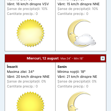
Vânt: 16 km/h din
spre
VSV
Vânt: 15 km/h din
spre
NNE
Șanse de precip
itații
: 10%
Șanse de precip
itații
: 10%
Cantitate precip.: 0
Cantitate precip.: 0
Miercuri, 12 august
:
+
Max
:34˚ -
Min
:18˚
Însorit
Senin
Maxima zilei: 34°
Minima nopții: 18°
Vânt: 20 km/h din
spre
NNE
Vânt: 21 km/h din
spre
NE
Șanse de precip
itații
: 0%
Șanse de precip
itații
: 0%
Cantitate precip.: 0
Cantitate precip.: 0