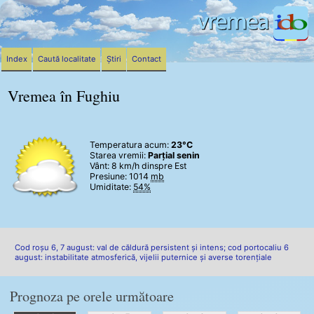
Index
Caută localitate
Știri
Contact
Vremea în Fughiu
Temperatura acum:
23°C
Starea vremii:
Parțial senin
Vânt:
8 km/h
dinspre Est
Presiune: 1014
mb
Umiditate:
54%
Cod roșu 6, 7 august: val de căldură persistent și intens; cod portocaliu 6
august: instabilitate atmosferică, vijelii puternice și averse torențiale
Prognoza pe orele următoare