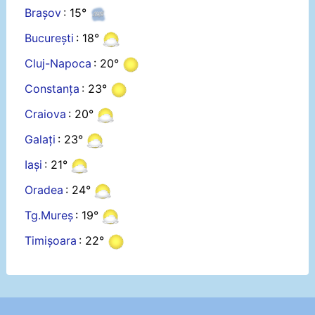
Brașov
: 15°
București
: 18°
Cluj-Napoca
: 20°
Constanța
: 23°
Craiova
: 20°
Galați
: 23°
Iași
: 21°
Oradea
: 24°
Tg.Mureș
: 19°
Timișoara
: 22°