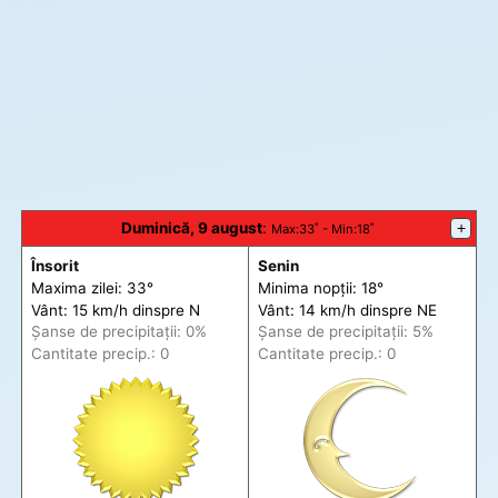
Duminică, 9 august
:
+
Max
:33˚ -
Min
:18˚
Însorit
Senin
Maxima zilei: 33°
Minima nopții: 18°
Vânt: 15 km/h din
spre
N
Vânt: 14 km/h din
spre
NE
Șanse de precip
itații
: 0%
Șanse de precip
itații
: 5%
Cantitate precip.: 0
Cantitate precip.: 0