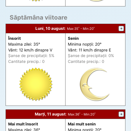
Săptămâna viitoare
Luni, 10 august
:
+
Max
:35˚ -
Min
:20˚
Însorit
Senin
Maxima zilei: 35°
Minima nopții: 20°
Vânt: 12 km/h din
spre
V
Vânt: 11 km/h din
spre
E
Șanse de precip
itații
: 5%
Șanse de precip
itații
: 0%
Cantitate precip.: 0
Cantitate precip.: 0
Marți, 11 august
:
+
Max
:36˚ -
Min
:20˚
Mai mult însorit
Mai mult senin
Maxima zilei: 36°
Minima nopții: 20°