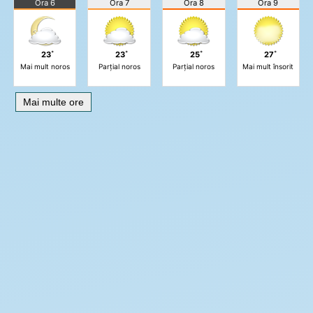
Ora 6
Ora 7
Ora 8
Ora 9
23˚
23˚
25˚
27˚
Mai mult noros
Parțial noros
Parțial noros
Mai mult însorit
Mai multe ore