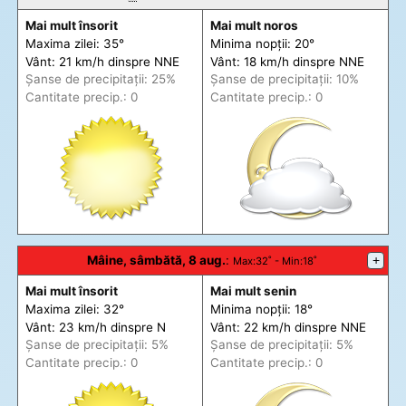
Mai mult însorit
Mai mult noros
Maxima zilei: 35°
Minima nopții: 20°
Vânt: 21 km/h din
spre
NNE
Vânt: 18 km/h din
spre
NNE
Șanse de precip
itații
: 25%
Șanse de precip
itații
: 10%
Cantitate precip.: 0
Cantitate precip.: 0
Mâine, sâmbătă, 8 aug.
:
+
Max
:32˚ -
Min
:18˚
Mai mult însorit
Mai mult senin
Maxima zilei: 32°
Minima nopții: 18°
Vânt: 23 km/h din
spre
N
Vânt: 22 km/h din
spre
NNE
Șanse de precip
itații
: 5%
Șanse de precip
itații
: 5%
Cantitate precip.: 0
Cantitate precip.: 0