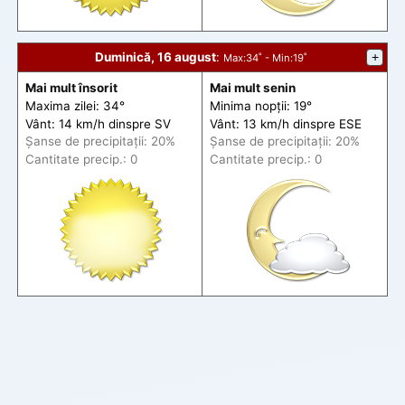
Duminică, 16 august
:
+
Max
:34˚ -
Min
:19˚
Mai mult însorit
Mai mult senin
Maxima zilei: 34°
Minima nopții: 19°
Vânt: 14 km/h din
spre
SV
Vânt: 13 km/h din
spre
ESE
Șanse de precip
itații
: 20%
Șanse de precip
itații
: 20%
Cantitate precip.: 0
Cantitate precip.: 0