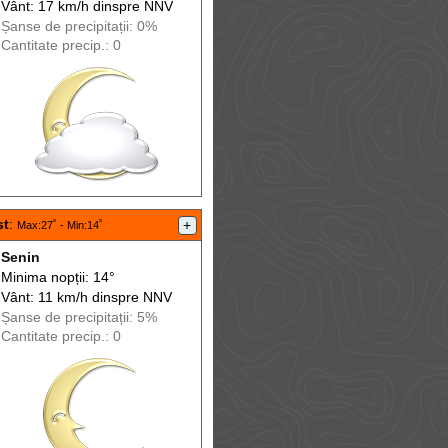
Vânt: 17 km/h din
spre
NNV
Șanse de precip
itații
: 0%
Cantitate precip.: 0
st
:
+
Max
:27˚ -
Min
:14˚
Senin
Minima nopții: 14°
Vânt: 11 km/h din
spre
NNV
Șanse de precip
itații
: 5%
Cantitate precip.: 0