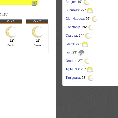
Brașov
: 19°
+
București
: 22°
oare
Cluj-Napoca
: 26°
Ora 1
Ora 2
Constanța
: 26°
Craiova
: 24°
22˚
22˚
Galați
: 27°
Senin
Senin
Iași
: 23°
Oradea
: 27°
Tg.Mureș
: 25°
Timișoara
: 28°