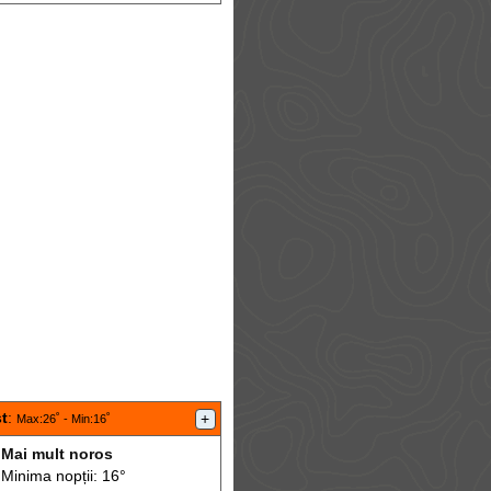
t
:
+
Max
:26˚ -
Min
:16˚
Mai mult noros
Minima nopții: 16°