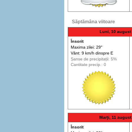
Săptămâna viitoare
Luni, 10 august
Însorit
Maxima zilei: 29°
Vânt: 9 km/h din
spre
E
Șanse de precip
itații
: 5%
Cantitate precip.: 0
Marți, 11 august
Însorit