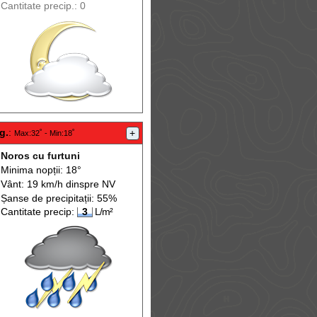
Cantitate precip.: 0
g.
:
+
Max
:32˚ -
Min
:18˚
Noros cu furtuni
Minima nopții: 18°
Vânt: 19 km/h din
spre
NV
Șanse de precip
itații
: 55%
Cantitate precip:
3
L/m²