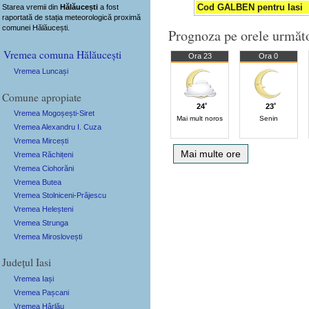
Cod GALBEN pentru Iasi
Starea vremii din
Hălăucești
a fost
raportată de stația meteorologică proximă
comunei Hălăucești.
Prognoza pe orele următ
Vremea comuna Hălăucești
Ora 23
Ora 0
Vremea Luncași
Comune apropiate
24˚
23˚
Vremea Mogoșești-Siret
Mai mult noros
Senin
Vremea Alexandru I. Cuza
Vremea Mircești
Mai multe ore
Vremea Răchițeni
Vremea Ciohorăni
Vremea Butea
Vremea Stolniceni-Prăjescu
Vremea Heleșteni
Vremea Strunga
Vremea Miroslovești
Județul Iasi
Vremea Iași
Vremea Pașcani
Vremea Hârlău