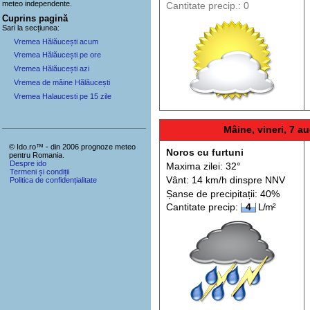
meteo
independente
.
Cantitate precip.: 0
Cuprins pagină
Sari la secțiunea:
Vremea Hălăucești acum
Vremea Hălăucești pe ore
Vremea Hălăucești azi
Vremea de mâine Hălăucești
Vremea Halaucesti pe 15 zile
Mâine, vineri, 7 au
© Ido.ro™ - din 2006 prognoze meteo
Noros cu furtuni
pentru Romania.
Despre ido
Maxima zilei: 32°
Termeni și condiții
Vânt: 14 km/h din
spre
NNV
Politica de confidențialitate
Șanse de precip
itații
: 40%
Cantitate precip:
4
L/m²