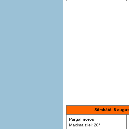
Sâmbătă, 8 augus
Parțial noros
Maxima zilei: 26°