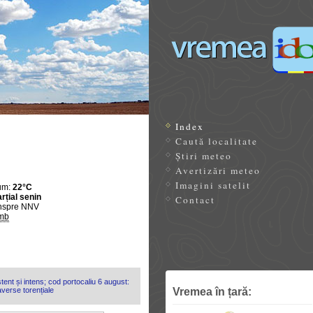
Index
Caută localitate
Știri meteo
Avertizări meteo
Imagini satelit
um:
22°C
rțial senin
Contact
nspre NNV
mb
tent și intens; cod portocaliu 6 august:
Vremea în țară:
 averse torențiale