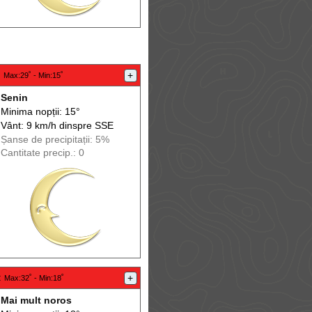
:
+
Max
:29˚ -
Min
:15˚
Senin
Minima nopții: 15°
Vânt: 9 km/h din
spre
SSE
Șanse de precip
itații
: 5%
Cantitate precip.: 0
:
+
Max
:32˚ -
Min
:18˚
Mai mult noros