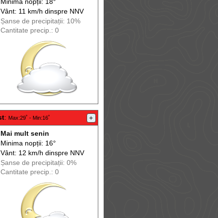
Minima nopții: 18°
Vânt: 11 km/h din
spre
NNV
Șanse de precip
itații
: 10%
Cantitate precip.: 0
st
:
+
Max
:29˚ -
Min
:16˚
Mai mult senin
Minima nopții: 16°
Vânt: 12 km/h din
spre
NNV
Șanse de precip
itații
: 0%
Cantitate precip.: 0