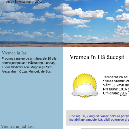
Acum în Halaucesti:
22˚C
Vremea în Iasi
Vremea în Hălăucești
Prognoza meteo pe următoarele 10 zile
pentru județul Iasi: Hălăucești, Luncași,
Tudor Vladimirescu, Mogoșești-Siret,
Alexandru I. Cuza, Muncelu de Sus
Temperatura ac
Starea vremii:
Pa
Vânt:
11 km/h
di
Presiune: 1016
Umiditate:
78%
Cod roșu 6, 7 august: val de căldură persis
instabilitate atmosferică, vijelii puternice și
Vremea în jud Iasi