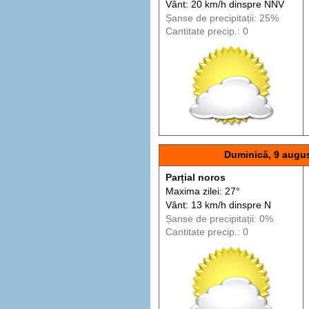
Vânt: 20 km/h din
spre
NNV
Șanse de precip
itații
: 25%
Cantitate precip.: 0
Duminică, 9 augu
Parțial noros
Maxima zilei: 27°
Vânt: 13 km/h din
spre
N
Șanse de precip
itații
: 0%
Cantitate precip.: 0