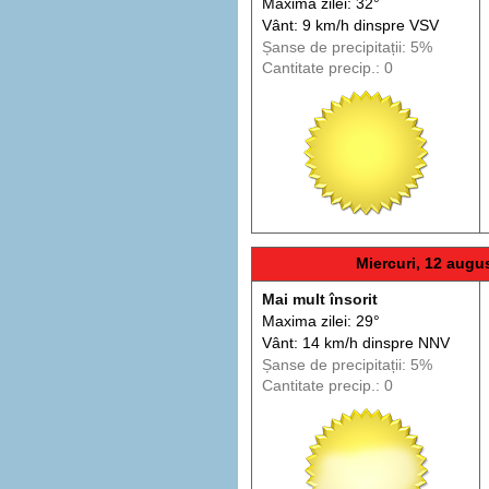
Maxima zilei: 32°
Vânt: 9 km/h din
spre
VSV
Șanse de precip
itații
: 5%
Cantitate precip.: 0
Miercuri, 12 augu
Mai mult însorit
Maxima zilei: 29°
Vânt: 14 km/h din
spre
NNV
Șanse de precip
itații
: 5%
Cantitate precip.: 0