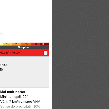
le
15
20
25
30
35+
Noaptea
-
Max
:33˚ -
Min
:20˚
20:39.
59.
Mai mult noros
Minima nopții: 20°
Vânt: 7 km/h din
spre
VNV
Șanse de precip
itații
: 10%