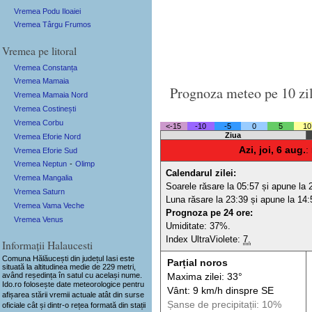
Vremea Podu Iloaiei
Vremea Târgu Frumos
Vremea pe litoral
Vremea Constanța
Vremea Mamaia
Prognoza meteo pe 10 zi
Vremea Mamaia Nord
Vremea Costinești
Vremea Corbu
<-15
-10
-5
0
5
10
Ziua
Vremea Eforie Nord
Azi, joi, 6 aug.
:
Vremea Eforie Sud
Vremea Neptun
-
Olimp
Calendarul zilei:
Vremea Mangalia
Soarele răsare la 05:57 și apune la 
Vremea Saturn
Luna răsare la 23:39 și apune la 14:
Vremea Vama Veche
Prognoza pe 24 ore:
Vremea Venus
Umiditate: 37%.
Index UltraViolete:
7.
Informații Halaucesti
Comuna Hălăucești
din județul Iasi este
Parțial noros
situată la altitudinea medie de 229 metri,
având reședința în satul cu același nume.
Maxima zilei: 33°
Ido.ro folosește date meteorologice pentru
Vânt: 9 km/h din
spre
SE
afișarea stării vremii actuale atât din surse
Șanse de precip
itații
: 10%
oficiale cât și dintr-o rețea formată din stații