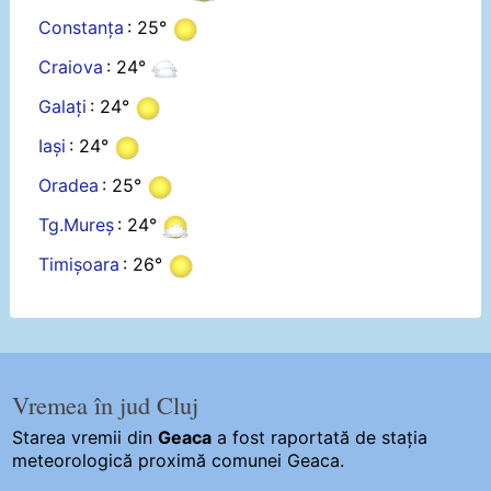
Constanța
: 25°
Craiova
: 24°
Galați
: 24°
Iași
: 24°
Oradea
: 25°
Tg.Mureș
: 24°
Timișoara
: 26°
Vremea în jud Cluj
Starea vremii din
Geaca
a fost raportată de stația
meteorologică proximă comunei Geaca.