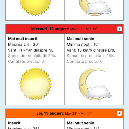
Miercuri, 12 august
:
+
Max
:30˚ -
Min
:16˚
Mai mult însorit
Mai mult senin
Maxima zilei: 30°
Minima nopții: 16°
Vânt: 11 km/h din
spre
NE
Vânt: 13 km/h din
spre
ENE
Șanse de precip
itații
: 20%
Șanse de precip
itații
: 15%
Cantitate precip.: 0
Cantitate precip.: 0
Joi, 13 august
:
+
Max
:28˚ -
Min
:14˚
Însorit
Mai mult senin
Maxima zilei: 28°
Minima nopții: 14°