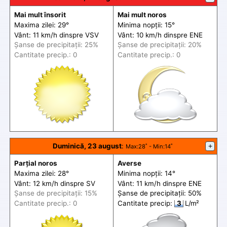
Mai mult însorit
Mai mult noros
Maxima zilei: 29°
Minima nopții: 15°
Vânt: 11 km/h din
spre
VSV
Vânt: 10 km/h din
spre
ENE
Șanse de precip
itații
: 25%
Șanse de precip
itații
: 20%
Cantitate precip.: 0
Cantitate precip.: 0
Duminică, 23 august
:
+
Max
:28˚ -
Min
:14˚
Parțial noros
Averse
Maxima zilei: 28°
Minima nopții: 14°
Vânt: 12 km/h din
spre
SV
Vânt: 11 km/h din
spre
ENE
Șanse de precip
itații
: 15%
Șanse de precip
itații
: 50%
Cantitate precip.: 0
Cantitate precip:
3
L/m²