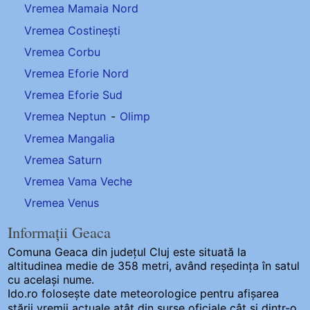
Vremea Mamaia Nord
Vremea Costinești
Vremea Corbu
Vremea Eforie Nord
Vremea Eforie Sud
Vremea Neptun
-
Olimp
Vremea Mangalia
Vremea Saturn
Vremea Vama Veche
Vremea Venus
Informații Geaca
Comuna Geaca
din județul Cluj este situată la
altitudinea medie de 358 metri, având reședința în satul
cu același nume.
Ido.ro folosește date meteorologice pentru afișarea
stării vremii actuale atât din surse oficiale cât și dintr-o