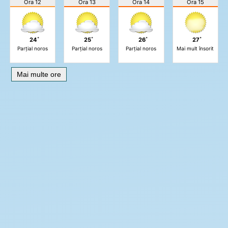
Ora 12
Ora 13
Ora 14
Ora 15
24˚
25˚
26˚
27˚
Parțial noros
Parțial noros
Parțial noros
Mai mult însorit
Mai multe ore