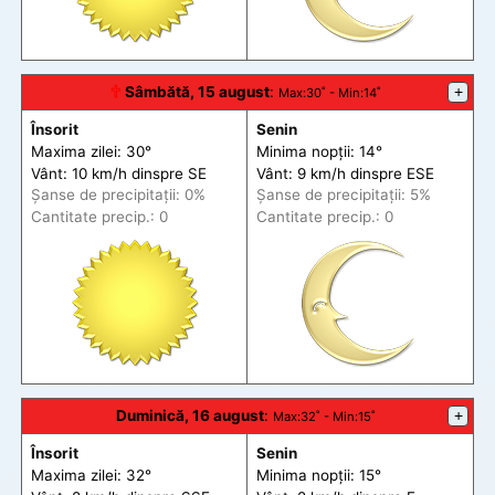
🕆
Sâmbătă, 15 august
:
+
Max
:30˚ -
Min
:14˚
Însorit
Senin
Maxima zilei: 30°
Minima nopții: 14°
Vânt: 10 km/h din
spre
SE
Vânt: 9 km/h din
spre
ESE
Șanse de precip
itații
: 0%
Șanse de precip
itații
: 5%
Cantitate precip.: 0
Cantitate precip.: 0
Duminică, 16 august
:
+
Max
:32˚ -
Min
:15˚
Însorit
Senin
Maxima zilei: 32°
Minima nopții: 15°