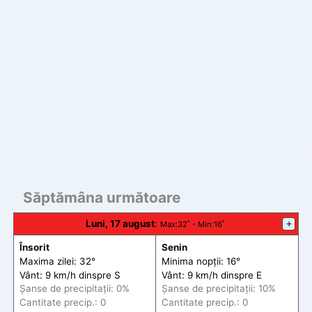
Săptămâna următoare
Luni, 17 august
:
+
Max
:32˚ -
Min
:16˚
Însorit
Senin
Maxima zilei: 32°
Minima nopții: 16°
Vânt: 9 km/h din
spre
S
Vânt: 9 km/h din
spre
E
Șanse de precip
itații
: 0%
Șanse de precip
itații
: 10%
Cantitate precip.: 0
Cantitate precip.: 0