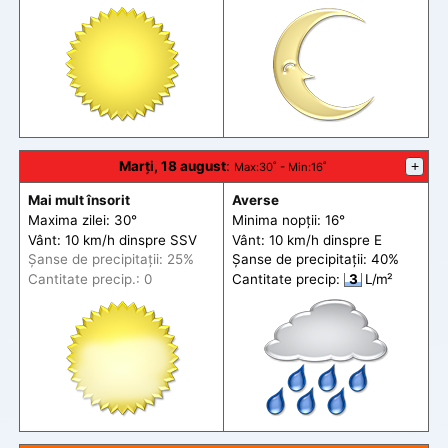
Marți, 18 august
:
+
Max
:30˚ -
Min
:16˚
Mai mult însorit
Averse
Maxima zilei: 30°
Minima nopții: 16°
Vânt: 10 km/h din
spre
SSV
Vânt: 10 km/h din
spre
E
Șanse de precip
itații
: 25%
Șanse de precip
itații
: 40%
Cantitate precip.: 0
Cantitate precip:
3
L/m²