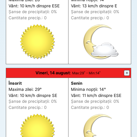
Vânt: 10 km/h din
spre
ESE
Vânt: 13 km/h din
spre
E
Șanse de precip
itații
: 0%
Șanse de precip
itații
: 0%
Cantitate precip.: 0
Cantitate precip.: 0
Vineri, 14 august
:
+
Max
:29˚ -
Min
:14˚
Însorit
Senin
Maxima zilei: 29°
Minima nopții: 14°
Vânt: 10 km/h din
spre
SE
Vânt: 11 km/h din
spre
ESE
Șanse de precip
itații
: 0%
Șanse de precip
itații
: 0%
Cantitate precip.: 0
Cantitate precip.: 0