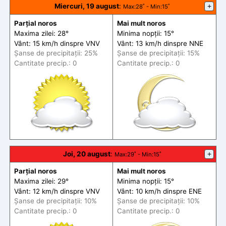
Miercuri, 19 august
:
+
Max
:28˚ -
Min
:15˚
Parțial noros
Mai mult noros
Maxima zilei: 28°
Minima nopții: 15°
Vânt: 15 km/h din
spre
VNV
Vânt: 13 km/h din
spre
NNE
Șanse de precip
itații
: 25%
Șanse de precip
itații
: 15%
Cantitate precip.: 0
Cantitate precip.: 0
Joi, 20 august
:
+
Max
:29˚ -
Min
:15˚
Parțial noros
Mai mult noros
Maxima zilei: 29°
Minima nopții: 15°
Vânt: 12 km/h din
spre
VNV
Vânt: 10 km/h din
spre
ENE
Șanse de precip
itații
: 10%
Șanse de precip
itații
: 10%
Cantitate precip.: 0
Cantitate precip.: 0