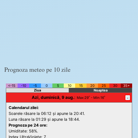
Prognoza meteo pe 10 zile
<-15
-10
-5
0
5
10
15
20
25
30
35+
Ziua
Noaptea
Azi, duminică, 9 aug.
:
-
Max
:29˚ -
Min
:16˚
Calendarul zilei:
Soarele răsare la 06:12 și apune la 20:41.
Luna răsare la 01:29 și apune la 18:44.
Prognoza pe 24 ore:
Umiditate: 58%.
Index UltraViolete:
7.