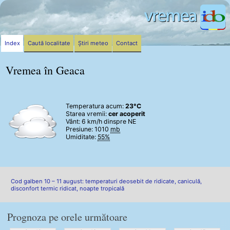
Index
Caută localitate
Știri meteo
Contact
Vremea în Geaca
Temperatura acum:
23°C
Starea vremii:
cer acoperit
Vânt:
6 km/h
dinspre NE
Presiune: 1010
mb
Umiditate:
55%
Cod galben 10 – 11 august: temperaturi deosebit de ridicate, caniculă,
disconfort termic ridicat, noapte tropicală
Prognoza pe orele următoare