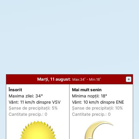
Marți, 11 august
:
+
Max
:34˚ -
Min
:18˚
Însorit
Mai mult senin
Maxima zilei: 34°
Minima nopții: 18°
Vânt: 11 km/h din
spre
VSV
Vânt: 10 km/h din
spre
ENE
Șanse de precip
itații
: 5%
Șanse de precip
itații
: 10%
Cantitate precip.: 0
Cantitate precip.: 0