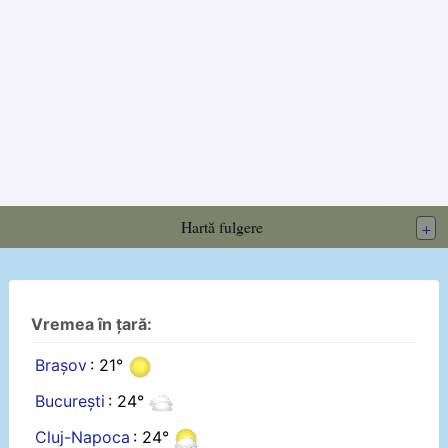
Hartă fulgere
+
Vremea în țară:
Brașov
: 21°
București
: 24°
Cluj-Napoca
: 24°