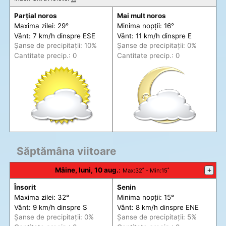
Parțial noros
Mai mult noros
Maxima zilei: 29°
Minima nopții: 16°
Vânt: 7 km/h din
spre
ESE
Vânt: 11 km/h din
spre
E
Șanse de precip
itații
: 10%
Șanse de precip
itații
: 0%
Cantitate precip.: 0
Cantitate precip.: 0
Săptămâna viitoare
Mâine, luni, 10 aug.
:
+
Max
:32˚ -
Min
:15˚
Însorit
Senin
Maxima zilei: 32°
Minima nopții: 15°
Vânt: 9 km/h din
spre
S
Vânt: 8 km/h din
spre
ENE
Șanse de precip
itații
: 0%
Șanse de precip
itații
: 5%