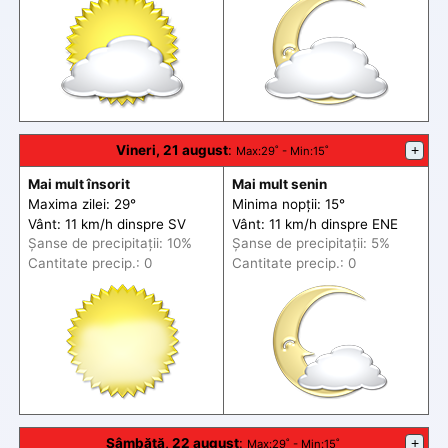
Vineri, 21 august
:
+
Max
:29˚ -
Min
:15˚
Mai mult însorit
Mai mult senin
Maxima zilei: 29°
Minima nopții: 15°
Vânt: 11 km/h din
spre
SV
Vânt: 11 km/h din
spre
ENE
Șanse de precip
itații
: 10%
Șanse de precip
itații
: 5%
Cantitate precip.: 0
Cantitate precip.: 0
Sâmbătă, 22 august
:
+
Max
:29˚ -
Min
:15˚