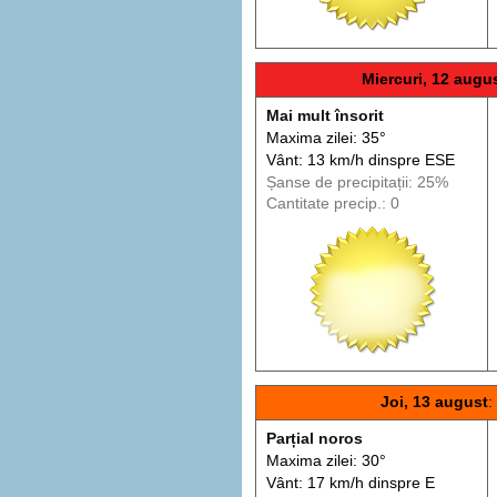
Miercuri, 12 augu
Mai mult însorit
Maxima zilei: 35°
Vânt: 13 km/h din
spre
ESE
Șanse de precip
itații
: 25%
Cantitate precip.: 0
Joi, 13 august
:
Parțial noros
Maxima zilei: 30°
Vânt: 17 km/h din
spre
E