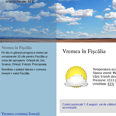
Acum în Fiscalia:
23˚C
Vremea în Fișcălia
Vremea în Fișcălia
Pe ido.ro găsești prognoza meteo pe
urmatoarele 10 zile pentru Fișcălia și
zona din apropiere: Orleștii de Jos,
Scaioși, Orlești, Fotești, Procopoaia.
Temperatura ac
România » județul Valcea » comuna
Starea vremii:
Pa
Ionești » satul Fișcălia
Vânt:
9 km/h
din
Presiune: 1013
Umiditate:
61%
Coduri portocalii 7, 8 august: val de căldură
accentuată
Vremea comuna Ionești