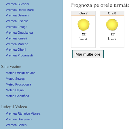
Prognoza pe orele următ
Vremea Bucșani
Vremea Dealu Mare
Ora 7
Ora 8
Vremea Delureni
Vremea Fișcălia
Vremea Fotești
Vremea Guguianca
21˚
23˚
Vremea Ionești
Însorit
Însorit
Vremea Marcea
Vremea Obeni
Mai multe ore
Vremea Prodănești
Sate vecine
Meteo Orleștii de Jos
Meteo Scaioși
Meteo Procopoaia
Meteo Blejani
Meteo Geamăna
Județul Valcea
Vremea Râmnicu Vâlcea
Vremea Drăgășani
Vremea Băbeni