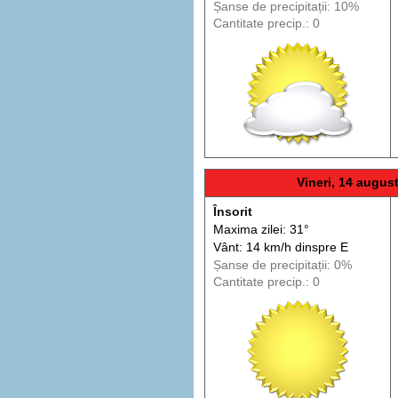
Șanse de precip
itații
: 10%
Cantitate precip.: 0
Vineri, 14 augus
Însorit
Maxima zilei: 31°
Vânt: 14 km/h din
spre
E
Șanse de precip
itații
: 0%
Cantitate precip.: 0