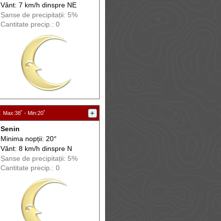
Vânt: 7 km/h din
spre
NE
Șanse de precip
itații
: 5%
Cantitate precip.: 0
:
+
Max
:38˚ -
Min
:20˚
Senin
Minima nopții: 20°
Vânt: 8 km/h din
spre
N
Șanse de precip
itații
: 5%
Cantitate precip.: 0