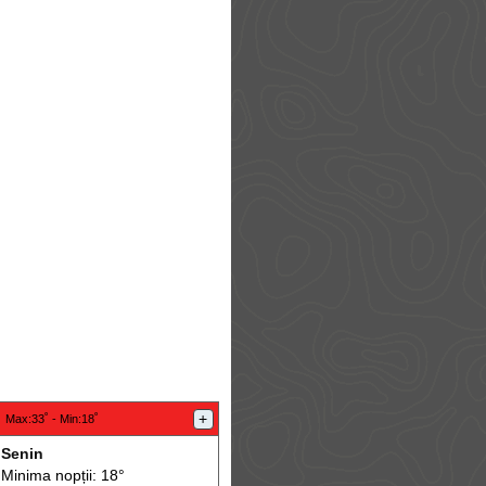
:
+
Max
:33˚ -
Min
:18˚
Senin
Minima nopții: 18°