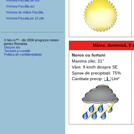
Vremea Fișcălia pe ore
Vremea Fișcălia azi
Vremea de mâine Fișcălia
Vremea Fiscalia pe 15 zile
© Ido.ro™ - din 2006 prognoze meteo
pentru Romania.
Mâine, duminică, 9 
Despre ido
Termeni și condiții
Politica de confidențialitate
Noros cu furtuni
Maxima zilei: 31°
Vânt: 9 km/h din
spre
SE
Șanse de precip
itații
: 75%
Cantitate precip:
1
L/m²