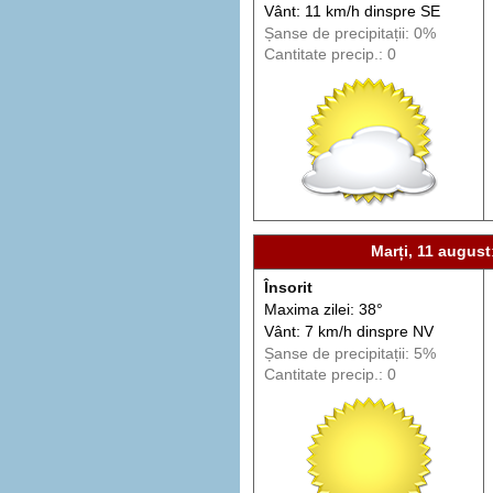
Vânt: 11 km/h din
spre
SE
Șanse de precip
itații
: 0%
Cantitate precip.: 0
Marți, 11 august
Însorit
Maxima zilei: 38°
Vânt: 7 km/h din
spre
NV
Șanse de precip
itații
: 5%
Cantitate precip.: 0