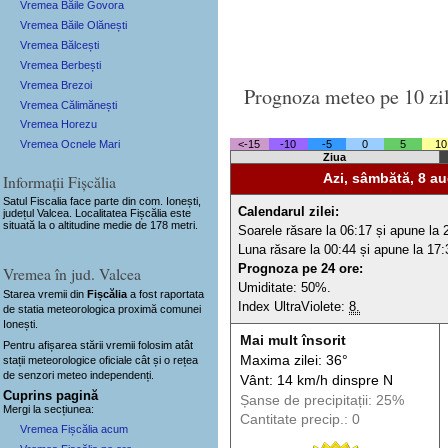
Vremea Băile Govora
Vremea Băile Olănești
Vremea Bălcești
Vremea Berbești
Vremea Brezoi
Prognoza meteo pe 10 zi
Vremea Călimănești
Vremea Horezu
Vremea Ocnele Mari
<-15
-10
-5
0
5
10
Ziua
Informații Fișcălia
Azi, sâmbătă, 8 au
Satul Fiscalia
face parte din com. Ionești,
Calendarul zilei:
județul Valcea. Localitatea Fișcălia este
situată la o altitudine medie de 178 metri.
Soarele răsare la 06:17 și apune la 
Luna răsare la 00:44 și apune la 17:
Prognoza pe 24 ore:
Vremea în jud. Valcea
Umiditate: 50%.
Starea vremii din
Fișcălia
a fost raportata
Index UltraViolete:
8.
de statia meteorologica proximă comunei
Ionești.
Mai mult însorit
Pentru afișarea stării vremii folosim atât
Maxima zilei: 36°
stații meteorologice oficiale cât și o rețea
de senzori meteo
independenți
.
Vânt: 14 km/h din
spre
N
Cuprins pagină
Șanse de precip
itații
: 25%
Mergi la secțiunea:
Cantitate precip.: 0
Vremea Fișcălia acum