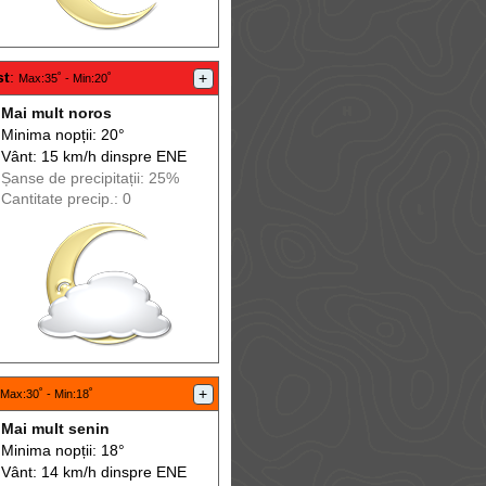
st
:
+
Max
:35˚ -
Min
:20˚
Mai mult noros
Minima nopții: 20°
Vânt: 15 km/h din
spre
ENE
Șanse de precip
itații
: 25%
Cantitate precip.: 0
+
Max
:30˚ -
Min
:18˚
Mai mult senin
Minima nopții: 18°
Vânt: 14 km/h din
spre
ENE