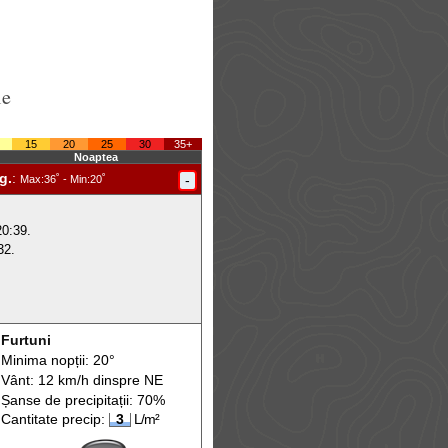
le
15
20
25
30
35+
Noaptea
g.
:
-
Max
:36˚ -
Min
:20˚
20:39.
32.
Furtuni
Minima nopții: 20°
Vânt: 12 km/h din
spre
NE
Șanse de precip
itații
: 70%
Cantitate precip:
3
L/m²