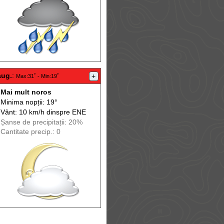
aug.
:
+
Max
:31˚ -
Min
:19˚
Mai mult noros
Minima nopții: 19°
Vânt: 10 km/h din
spre
ENE
Șanse de precip
itații
: 20%
Cantitate precip.: 0