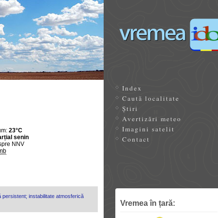
Index
Caută localitate
Știri
Avertizări meteo
Imagini satelit
um:
23°C
rțial senin
Contact
spre NNV
mb
 persistent; instabilitate atmosferică
Vremea în țară: