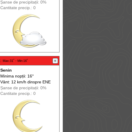
Șanse de precip
itații
: 0%
Cantitate precip.: 0
t
:
+
Max
:31˚ -
Min
:16˚
Senin
Minima nopții: 16°
Vânt: 12 km/h din
spre
ENE
Șanse de precip
itații
: 0%
Cantitate precip.: 0