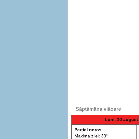
Săptămâna viitoare
Luni, 10 august
Parțial noros
Maxima zilei: 33°