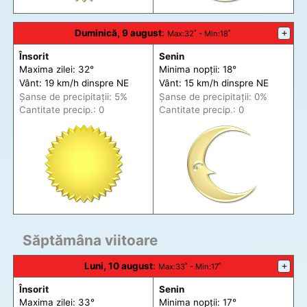
Duminică, 9 august
:
+
Max
:32˚ -
Min
:18˚
Însorit
Senin
Maxima zilei: 32°
Minima nopții: 18°
Vânt: 19 km/h din
spre
NE
Vânt: 15 km/h din
spre
NE
Șanse de precip
itații
: 5%
Șanse de precip
itații
: 0%
Cantitate precip.: 0
Cantitate precip.: 0
Săptămâna viitoare
Luni, 10 august
:
+
Max
:33˚ -
Min
:17˚
Însorit
Senin
Maxima zilei: 33°
Minima nopții: 17°