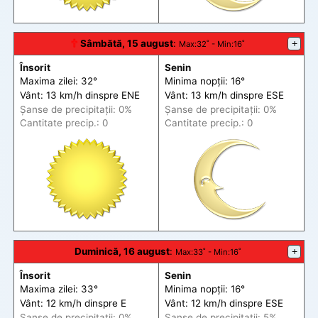
🕆
Sâmbătă, 15 august
:
+
Max
:32˚ -
Min
:16˚
Însorit
Senin
Maxima zilei: 32°
Minima nopții: 16°
Vânt: 13 km/h din
spre
ENE
Vânt: 13 km/h din
spre
ESE
Șanse de precip
itații
: 0%
Șanse de precip
itații
: 0%
Cantitate precip.: 0
Cantitate precip.: 0
Duminică, 16 august
:
+
Max
:33˚ -
Min
:16˚
Însorit
Senin
Maxima zilei: 33°
Minima nopții: 16°
Vânt: 12 km/h din
spre
E
Vânt: 12 km/h din
spre
ESE
Șanse de precip
itații
: 0%
Șanse de precip
itații
: 5%