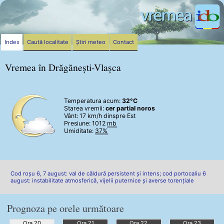
Index
Caută localitate
Știri meteo
Contact
Vremea în Drăgănești-Vlașca
Temperatura acum:
32°C
Starea vremii:
cer partial noros
Vânt:
17 km/h
dinspre Est
Presiune: 1012
mb
Umiditate:
37%
Cod roșu 6, 7 august: val de căldură persistent și intens; cod portocaliu 6
august: instabilitate atmosferică, vijelii puternice și averse torențiale
Prognoza pe orele următoare
Ora 20
Ora 21
Ora 22
Ora 23