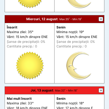
Miercuri, 12 august
:
+
Max
:35˚ -
Min
:19˚
Însorit
Senin
Maxima zilei: 35°
Minima nopții: 19°
Vânt: 15 km/h din
spre
ENE
Vânt: 15 km/h din
spre
ENE
Șanse de precip
itații
: 0%
Șanse de precip
itații
: 0%
Cantitate precip.: 0
Cantitate precip.: 0
Joi, 13 august
:
+
Max
:33˚ -
Min
:18˚
Mai mult însorit
Senin
Maxima zilei: 33°
Minima nopții: 18°
Vânt: 18 km/h din
spre
ENE
Vânt: 17 km/h din
spre
E