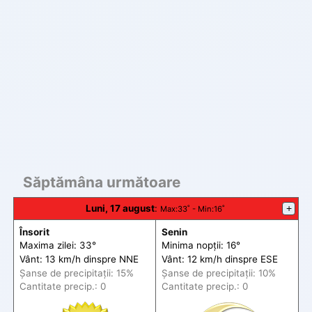
Săptămâna următoare
Luni, 17 august
:
+
Max
:33˚ -
Min
:16˚
Însorit
Senin
Maxima zilei: 33°
Minima nopții: 16°
Vânt: 13 km/h din
spre
NNE
Vânt: 12 km/h din
spre
ESE
Șanse de precip
itații
: 15%
Șanse de precip
itații
: 10%
Cantitate precip.: 0
Cantitate precip.: 0