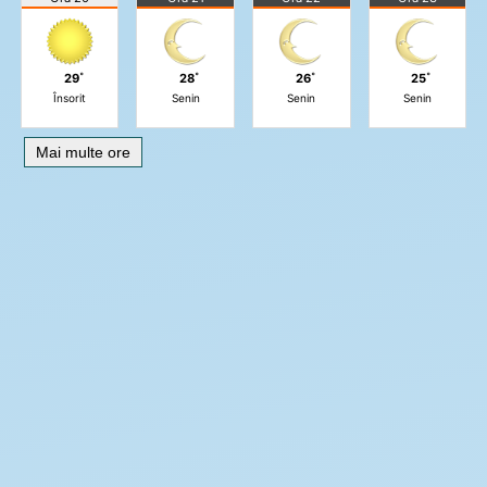
29˚
28˚
26˚
25˚
Însorit
Senin
Senin
Senin
Mai multe ore