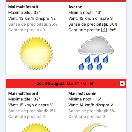
Mai mult însorit
Averse
Maxima zilei: 33°
Minima nopții: 16°
Vânt: 13 km/h din
spre
NE
Vânt: 12 km/h din
spre
S
Șanse de precip
itații
: 25%
Șanse de precip
itații
: 30%
Cantitate precip.: 0
Cantitate precip:
‹1
L/m²
Joi, 20 august
:
+
Max
:32˚ -
Min
:16˚
Mai mult însorit
Mai mult senin
Maxima zilei: 32°
Minima nopții: 16°
Vânt: 15 km/h din
spre
V
Vânt: 14 km/h din
spre
V
Șanse de precip
itații
: 15%
Șanse de precip
itații
: 5%
Cantitate precip.: 0
Cantitate precip.: 0