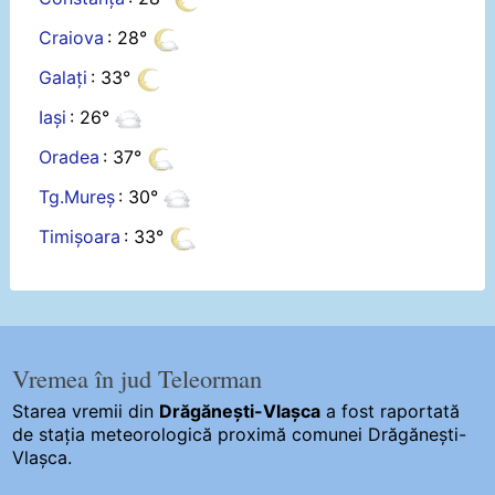
Craiova
: 28°
Galați
: 33°
Iași
: 26°
Oradea
: 37°
Tg.Mureș
: 30°
Timișoara
: 33°
Vremea în jud Teleorman
Starea vremii din
Drăgănești-Vlașca
a fost raportată
de stația meteorologică proximă comunei Drăgănești-
Vlașca.