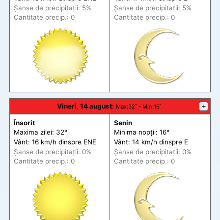
Șanse de precip
itații
: 5%
Șanse de precip
itații
: 5%
Cantitate precip.: 0
Cantitate precip.: 0
Vineri, 14 august
:
+
Max
:32˚ -
Min
:16˚
Însorit
Senin
Maxima zilei: 32°
Minima nopții: 16°
Vânt: 16 km/h din
spre
ENE
Vânt: 14 km/h din
spre
E
Șanse de precip
itații
: 0%
Șanse de precip
itații
: 0%
Cantitate precip.: 0
Cantitate precip.: 0