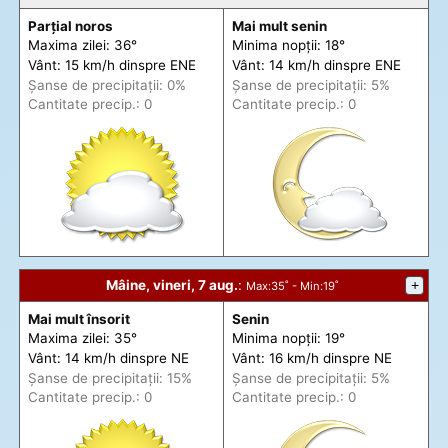
Parțial noros
Mai mult senin
Maxima zilei: 36°
Minima nopții: 18°
Vânt: 15 km/h din
spre
ENE
Vânt: 14 km/h din
spre
ENE
Șanse de precip
itații
: 0%
Șanse de precip
itații
: 5%
Cantitate precip.: 0
Cantitate precip.: 0
Mâine, vineri, 7 aug.
:
+
Max
:35˚ -
Min
:19˚
Mai mult însorit
Senin
Maxima zilei: 35°
Minima nopții: 19°
Vânt: 14 km/h din
spre
NE
Vânt: 16 km/h din
spre
NE
Șanse de precip
itații
: 15%
Șanse de precip
itații
: 5%
Cantitate precip.: 0
Cantitate precip.: 0