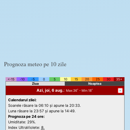
Prognoza meteo pe 10 zile
<-15
-10
-5
0
5
10
15
20
25
30
35+
Ziua
Noaptea
Azi, joi, 6 aug.
:
-
Max
:36˚ -
Min
:18˚
Calendarul zilei:
Soarele răsare la 06:10 și apune la 20:33.
Luna răsare la 23:57 și apune la 14:49.
Prognoza pe 24 ore:
Umiditate: 29%.
Index UltraViolete:
8.