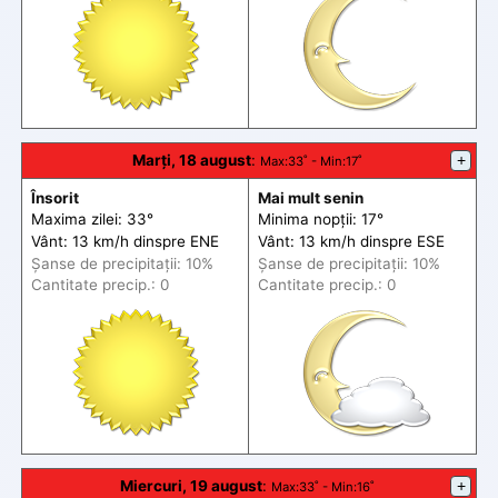
Marți, 18 august
:
+
Max
:33˚ -
Min
:17˚
Însorit
Mai mult senin
Maxima zilei: 33°
Minima nopții: 17°
Vânt: 13 km/h din
spre
ENE
Vânt: 13 km/h din
spre
ESE
Șanse de precip
itații
: 10%
Șanse de precip
itații
: 10%
Cantitate precip.: 0
Cantitate precip.: 0
Miercuri, 19 august
:
+
Max
:33˚ -
Min
:16˚