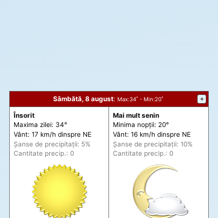
Sâmbătă, 8 august
:
+
Max
:34˚ -
Min
:20˚
Însorit
Mai mult senin
Maxima zilei: 34°
Minima nopții: 20°
Vânt: 17 km/h din
spre
NE
Vânt: 16 km/h din
spre
NE
Șanse de precip
itații
: 5%
Șanse de precip
itații
: 10%
Cantitate precip.: 0
Cantitate precip.: 0