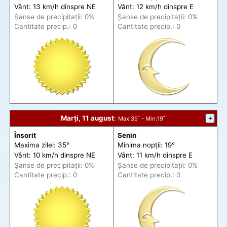
Vânt: 13 km/h din
spre
NE
Vânt: 12 km/h din
spre
E
Șanse de precip
itații
: 0%
Șanse de precip
itații
: 0%
Cantitate precip.: 0
Cantitate precip.: 0
Marți, 11 august
:
+
Max
:35˚ -
Min
:19˚
Însorit
Senin
Maxima zilei: 35°
Minima nopții: 19°
Vânt: 10 km/h din
spre
NE
Vânt: 11 km/h din
spre
E
Șanse de precip
itații
: 0%
Șanse de precip
itații
: 0%
Cantitate precip.: 0
Cantitate precip.: 0