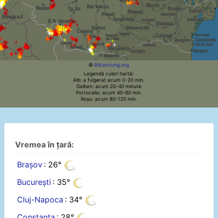
©
Blitzortung.org
Legendă culori hartă:
Alb: a fulgerat acum 0-20 min.
Galben: acum 20-40 minute
Portocaliu: acum 40-80 min.
Roșu: acum 80-120 min.
Vremea în țară:
Brașov
: 26°
București
: 35°
Cluj-Napoca
: 34°
Constanța
: 28°