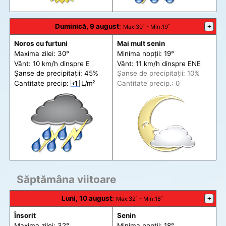
Duminică, 9 august
:
+
Max
:30˚ -
Min
:19˚
Noros cu furtuni
Mai mult senin
Maxima zilei: 30°
Minima nopții: 19°
Vânt: 10 km/h din
spre
E
Vânt: 11 km/h din
spre
ENE
Șanse de precip
itații
: 45%
Șanse de precip
itații
: 10%
Cantitate precip:
‹1
L/m²
Cantitate precip.: 0
Săptămâna viitoare
Luni, 10 august
:
+
Max
:32˚ -
Min
:18˚
Însorit
Senin
Maxima zilei: 32°
Minima nopții: 18°