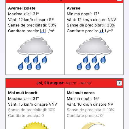
Averse izolate
Averse
Maxima zilei: 31°
Minima nopții: 17°
Vânt: 12 km/h din
spre
SE
Vânt: 12 km/h din
spre
NNV
Șanse de precip
itații
: 30%
Șanse de precip
itații
: 30%
Cantitate precip:
‹1
L/m²
Cantitate precip:
‹1
L/m²
Joi, 20 august
:
+
Max
:31˚ -
Min
:16˚
Mai mult însorit
Mai mult noros
Maxima zilei: 31°
Minima nopții: 16°
Vânt: 15 km/h din
spre
VNV
Vânt: 16 km/h din
spre
NV
Șanse de precip
itații
: 10%
Șanse de precip
itații
: 10%
Cantitate precip.: 0
Cantitate precip.: 0