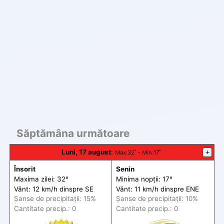
Săptămâna următoare
Luni, 17 august
:
+
Max
:32˚ -
Min
:17˚
Însorit
Senin
Maxima zilei: 32°
Minima nopții: 17°
Vânt: 12 km/h din
spre
SE
Vânt: 11 km/h din
spre
ENE
Șanse de precip
itații
: 15%
Șanse de precip
itații
: 10%
Cantitate precip.: 0
Cantitate precip.: 0