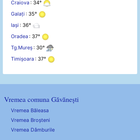
Craiova
: 34°
Galați
: 35°
Iași
: 36°
Oradea
: 37°
Tg.Mureș
: 30°
Timișoara
: 37°
Vremea comuna Găvănești
Vremea Băleasa
Vremea Broșteni
Vremea Dâmburile