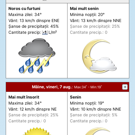
Noros cu furtuni
Mai mult senin
Maxima zilei: 34°
Minima nopții: 20°
Vânt: 13 km/h din
spre
ENE
Vânt: 13 km/h din
spre
NNE
Șanse de precip
itații
: 45%
Șanse de precip
itații
: 25%
Cantitate precip:
‹1
L/m²
Cantitate precip.: 0
Mâine, vineri, 7 aug.
:
+
Max
:34˚ -
Min
:19˚
Mai mult însorit
Senin
Maxima zilei: 34°
Minima nopții: 19°
Vânt: 12 km/h din
spre
NE
Vânt: 10 km/h din
spre
NNE
Șanse de precip
itații
: 25%
Șanse de precip
itații
: 5%
Cantitate precip.: 0
Cantitate precip.: 0