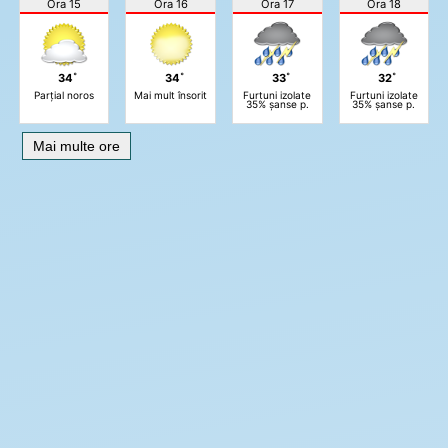
Ora 15
Ora 16
Ora 17
Ora 18
34˚
34˚
33˚
32˚
Parțial noros
Mai mult însorit
Furtuni izolate
Furtuni izolate
35% șanse p.
35% șanse p.
Mai multe ore