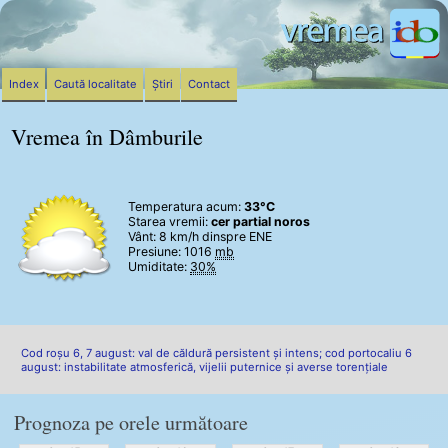
Index
Caută localitate
Știri
Contact
Vremea în Dâmburile
Temperatura acum:
33°C
Starea vremii:
cer partial noros
Vânt:
8 km/h
dinspre ENE
Presiune: 1016
mb
Umiditate:
30%
Cod roșu 6, 7 august: val de căldură persistent și intens; cod portocaliu 6
august: instabilitate atmosferică, vijelii puternice și averse torențiale
Prognoza pe orele următoare