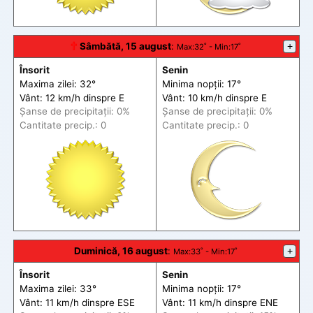
🕆
Sâmbătă, 15 august
:
+
Max
:32˚ -
Min
:17˚
Însorit
Senin
Maxima zilei: 32°
Minima nopții: 17°
Vânt: 12 km/h din
spre
E
Vânt: 10 km/h din
spre
E
Șanse de precip
itații
: 0%
Șanse de precip
itații
: 0%
Cantitate precip.: 0
Cantitate precip.: 0
Duminică, 16 august
:
+
Max
:33˚ -
Min
:17˚
Însorit
Senin
Maxima zilei: 33°
Minima nopții: 17°
Vânt: 11 km/h din
spre
ESE
Vânt: 11 km/h din
spre
ENE