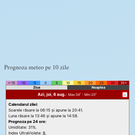
Prognoza meteo pe 10 zile
<-15
-10
-5
0
5
10
15
20
25
30
35+
Ziua
Noaptea
Azi, joi, 6 aug.
:
-
Max
:34˚ -
Min
:20˚
Calendarul zilei:
Soarele răsare la 06:15 și apune la 20:41.
Luna răsare la 13:46 și apune la 14:58.
Prognoza pe 24 ore:
Umiditate: 31%.
Index UltraViolete:
8.