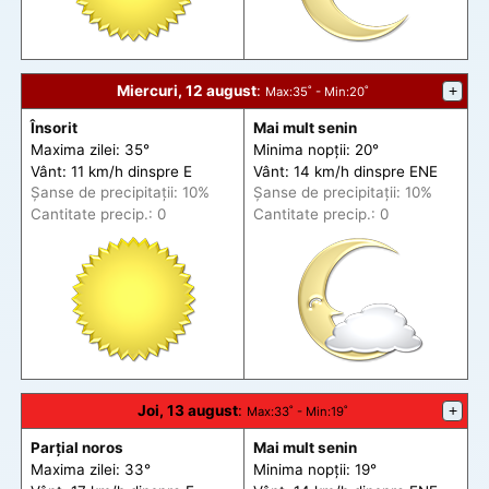
Miercuri, 12 august
:
+
Max
:35˚ -
Min
:20˚
Însorit
Mai mult senin
Maxima zilei: 35°
Minima nopții: 20°
Vânt: 11 km/h din
spre
E
Vânt: 14 km/h din
spre
ENE
Șanse de precip
itații
: 10%
Șanse de precip
itații
: 10%
Cantitate precip.: 0
Cantitate precip.: 0
Joi, 13 august
:
+
Max
:33˚ -
Min
:19˚
Parțial noros
Mai mult senin
Maxima zilei: 33°
Minima nopții: 19°