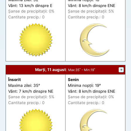
Vânt: 13 km/h din
spre
E
Vânt: 8 km/h din
spre
ENE
Șanse de precip
itații
: 0%
Șanse de precip
itații
: 5%
Cantitate precip.: 0
Cantitate precip.: 0
Marți, 11 august
:
+
Max
:35˚ -
Min
:19˚
Însorit
Senin
Maxima zilei: 35°
Minima nopții: 19°
Vânt: 7 km/h din
spre
NE
Vânt: 8 km/h din
spre
ENE
Șanse de precip
itații
: 5%
Șanse de precip
itații
: 0%
Cantitate precip.: 0
Cantitate precip.: 0