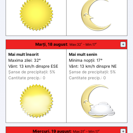
Marți, 18 august
:
+
Max
:32˚ -
Min
:17˚
Mai mult însorit
Mai mult senin
Maxima zilei: 32°
Minima nopții: 17°
Vânt: 13 km/h din
spre
ESE
Vânt: 13 km/h din
spre
NE
Șanse de precip
itații
: 5%
Șanse de precip
itații
: 5%
Cantitate precip.: 0
Cantitate precip.: 0
Miercuri, 19 august
:
+
Max
:31˚ -
Min
:17˚