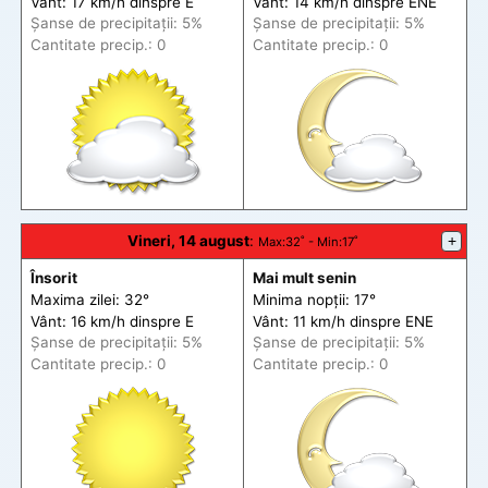
Vânt: 17 km/h din
spre
E
Vânt: 14 km/h din
spre
ENE
Șanse de precip
itații
: 5%
Șanse de precip
itații
: 5%
Cantitate precip.: 0
Cantitate precip.: 0
Vineri, 14 august
:
+
Max
:32˚ -
Min
:17˚
Însorit
Mai mult senin
Maxima zilei: 32°
Minima nopții: 17°
Vânt: 16 km/h din
spre
E
Vânt: 11 km/h din
spre
ENE
Șanse de precip
itații
: 5%
Șanse de precip
itații
: 5%
Cantitate precip.: 0
Cantitate precip.: 0