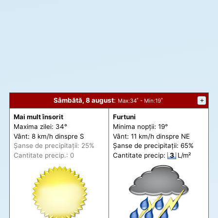
Sâmbătă, 8 august
:
+
Max
:34˚ -
Min
:19˚
Mai mult însorit
Furtuni
Maxima zilei: 34°
Minima nopții: 19°
Vânt: 8 km/h din
spre
S
Vânt: 11 km/h din
spre
NE
Șanse de precip
itații
: 25%
Șanse de precip
itații
: 65%
Cantitate precip.: 0
Cantitate precip:
3
L/m²