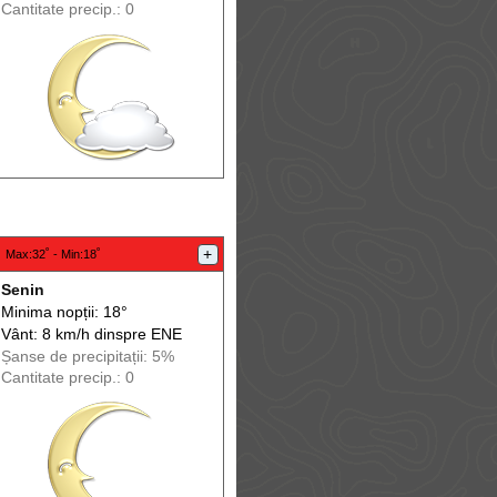
Cantitate precip.: 0
:
+
Max
:32˚ -
Min
:18˚
Senin
Minima nopții: 18°
Vânt: 8 km/h din
spre
ENE
Șanse de precip
itații
: 5%
Cantitate precip.: 0