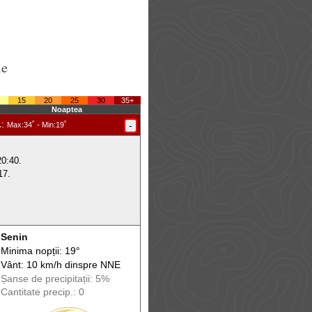
le
15
20
25
30
35+
Noaptea
.
:
-
Max
:34˚ -
Min
:19˚
20:40.
17.
Senin
Minima nopții: 19°
Vânt: 10 km/h din
spre
NNE
Șanse de precip
itații
: 5%
Cantitate precip.: 0