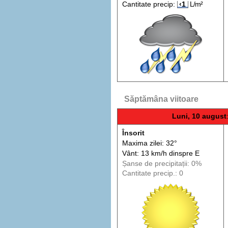
Cantitate precip:
‹1
L/m²
Săptămâna viitoare
Luni, 10 august
Însorit
Maxima zilei: 32°
Vânt: 13 km/h din
spre
E
Șanse de precip
itații
: 0%
Cantitate precip.: 0