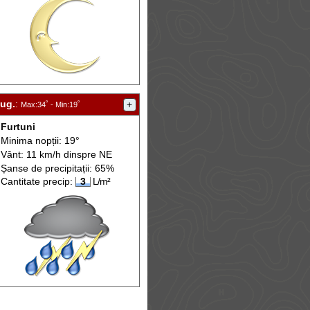
aug.
:
+
Max
:34˚ -
Min
:19˚
Furtuni
Minima nopții: 19°
Vânt: 11 km/h din
spre
NE
Șanse de precip
itații
: 65%
Cantitate precip:
3
L/m²