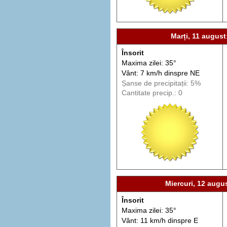
Marți, 11 august
Însorit
Maxima zilei: 35°
Vânt: 7 km/h din
spre
NE
Șanse de precip
itații
: 5%
Cantitate precip.: 0
Miercuri, 12 augu
Însorit
Maxima zilei: 35°
Vânt: 11 km/h din
spre
E