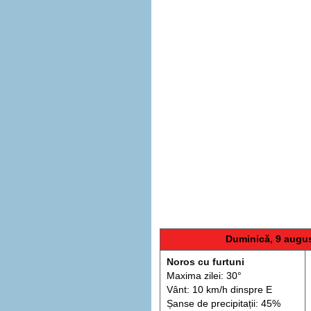
Duminică, 9 augu
Noros cu furtuni
Maxima zilei: 30°
Vânt: 10 km/h din
spre
E
Șanse de precip
itații
: 45%