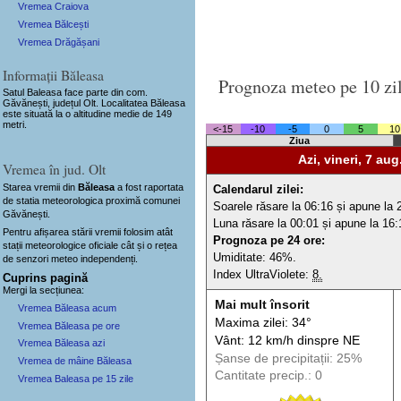
Vremea Craiova
Vremea Bălcești
Vremea Drăgășani
Informații Băleasa
Prognoza meteo pe 10 zi
Satul Baleasa
face parte din com.
Găvănești, județul Olt. Localitatea Băleasa
este situată la o altitudine medie de 149
metri.
<-15
-10
-5
0
5
10
Ziua
Azi, vineri, 7 aug
Vremea în jud. Olt
Starea vremii din
Băleasa
a fost raportata
Calendarul zilei:
de statia meteorologica proximă comunei
Soarele răsare la 06:16 și apune la 
Găvănești.
Luna răsare la 00:01 și apune la 16:
Pentru afișarea stării vremii folosim atât
Prognoza pe 24 ore:
stații meteorologice oficiale cât și o rețea
Umiditate: 46%.
de senzori meteo
independenți
.
Index UltraViolete:
8.
Cuprins pagină
Mergi la secțiunea:
Mai mult însorit
Vremea Băleasa acum
Maxima zilei: 34°
Vremea Băleasa pe ore
Vânt: 12 km/h din
spre
NE
Vremea Băleasa azi
Șanse de precip
itații
: 25%
Vremea de mâine Băleasa
Cantitate precip.: 0
Vremea Baleasa pe 15 zile