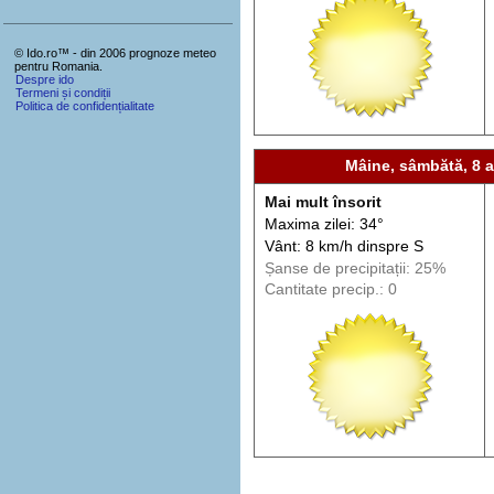
© Ido.ro™ - din 2006 prognoze meteo
pentru Romania.
Despre ido
Termeni și condiții
Politica de confidențialitate
Mâine, sâmbătă, 8 
Mai mult însorit
Maxima zilei: 34°
Vânt: 8 km/h din
spre
S
Șanse de precip
itații
: 25%
Cantitate precip.: 0