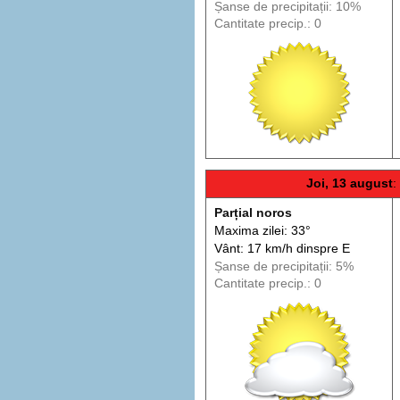
Șanse de precip
itații
: 10%
Cantitate precip.: 0
Joi, 13 august
:
Parțial noros
Maxima zilei: 33°
Vânt: 17 km/h din
spre
E
Șanse de precip
itații
: 5%
Cantitate precip.: 0