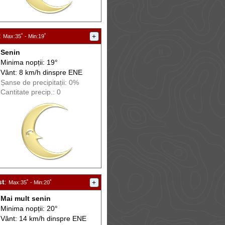
:
+
Max
:35˚ -
Min
:19˚
Senin
Minima nopții: 19°
Vânt: 8 km/h din
spre
ENE
Șanse de precip
itații
: 0%
Cantitate precip.: 0
st
:
+
Max
:35˚ -
Min
:20˚
Mai mult senin
Minima nopții: 20°
Vânt: 14 km/h din
spre
ENE