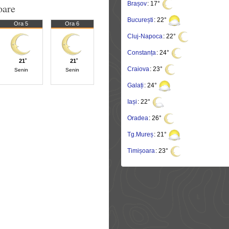
Brașov
: 17°
oare
București
: 22°
Ora 5
Ora 6
Cluj-Napoca
: 22°
Constanța
: 24°
21˚
21˚
Craiova
: 23°
Senin
Senin
Galați
: 24°
Iași
: 22°
Oradea
: 26°
Tg.Mureș
: 21°
Timișoara
: 23°