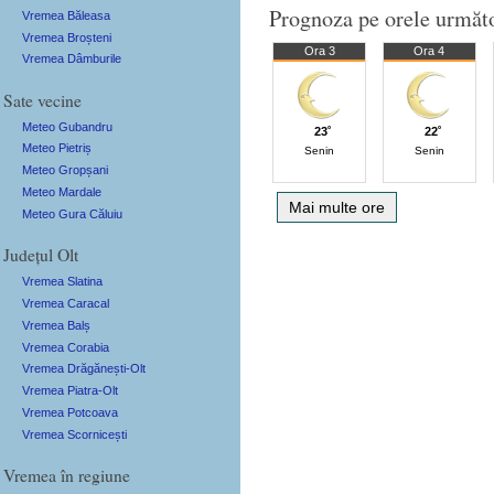
Prognoza pe orele următ
Vremea Băleasa
Vremea Broșteni
Ora 3
Ora 4
Vremea Dâmburile
Sate vecine
Meteo Gubandru
23˚
22˚
Meteo Pietriș
Senin
Senin
Meteo Gropșani
Meteo Mardale
Mai multe ore
Meteo Gura Căluiu
Județul Olt
Vremea Slatina
Vremea Caracal
Vremea Balș
Vremea Corabia
Vremea Drăgănești-Olt
Vremea Piatra-Olt
Vremea Potcoava
Vremea Scornicești
Vremea în regiune