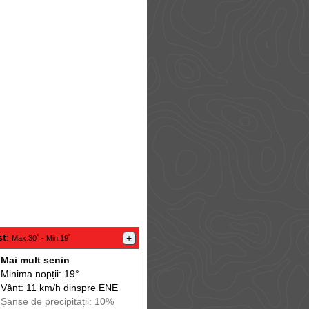
st
:
+
Max
:30˚ -
Min
:19˚
Mai mult senin
Minima nopții: 19°
Vânt: 11 km/h din
spre
ENE
Șanse de precip
itații
: 10%