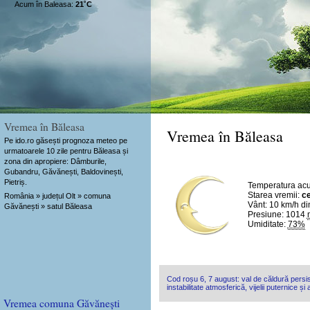
Acum în Baleasa:
21˚C
Vremea în Băleasa
Vremea în Băleasa
Pe ido.ro găsești prognoza meteo pe
urmatoarele 10 zile pentru Băleasa și
zona din apropiere: Dâmburile,
Gubandru, Găvănești, Baldovinești,
Pietriș.
Temperatura ac
Starea vremii:
ce
România » județul Olt » comuna
Vânt:
10 km/h
di
Găvănești » satul Băleasa
Presiune: 1014
Umiditate:
73%
Cod roșu 6, 7 august: val de căldură persis
instabilitate atmosferică, vijelii puternice și
Vremea comuna Găvănești