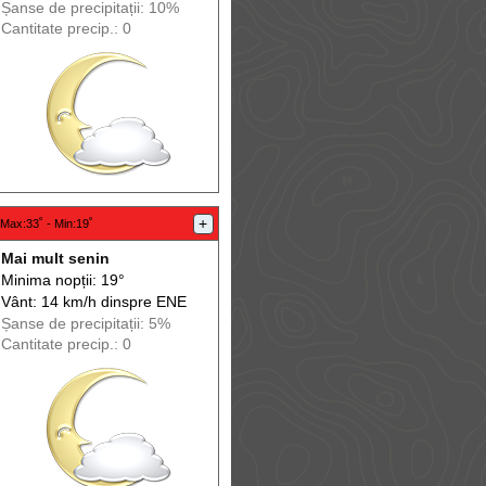
Șanse de precip
itații
: 10%
Cantitate precip.: 0
+
Max
:33˚ -
Min
:19˚
Mai mult senin
Minima nopții: 19°
Vânt: 14 km/h din
spre
ENE
Șanse de precip
itații
: 5%
Cantitate precip.: 0