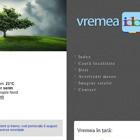
Index
Caută localitate
Știri
Avertizări meteo
Imagini satelit
um:
21°C
r senin
Contact
nspre Nord
mb
tent și intens; cod portocaliu 6 august:
Vremea în țară:
 averse torențiale