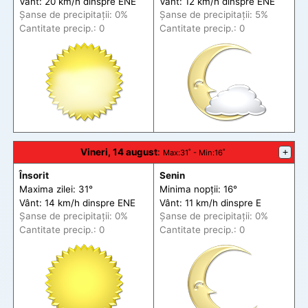
Vânt: 20 km/h din
spre
ENE
Vânt: 12 km/h din
spre
ENE
Șanse de precip
itații
: 0%
Șanse de precip
itații
: 5%
Cantitate precip.: 0
Cantitate precip.: 0
Vineri, 14 august
:
+
Max
:31˚ -
Min
:16˚
Însorit
Senin
Maxima zilei: 31°
Minima nopții: 16°
Vânt: 14 km/h din
spre
ENE
Vânt: 11 km/h din
spre
E
Șanse de precip
itații
: 0%
Șanse de precip
itații
: 0%
Cantitate precip.: 0
Cantitate precip.: 0