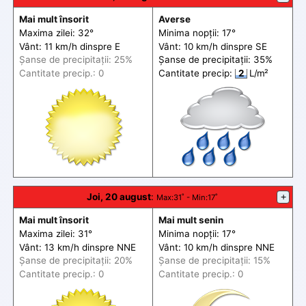
Mai mult însorit
Averse
Maxima zilei: 32°
Minima nopții: 17°
Vânt: 11 km/h din
spre
E
Vânt: 10 km/h din
spre
SE
Șanse de precip
itații
: 25%
Șanse de precip
itații
: 35%
Cantitate precip.: 0
Cantitate precip:
2
L/m²
Joi, 20 august
:
+
Max
:31˚ -
Min
:17˚
Mai mult însorit
Mai mult senin
Maxima zilei: 31°
Minima nopții: 17°
Vânt: 13 km/h din
spre
NNE
Vânt: 10 km/h din
spre
NNE
Șanse de precip
itații
: 20%
Șanse de precip
itații
: 15%
Cantitate precip.: 0
Cantitate precip.: 0