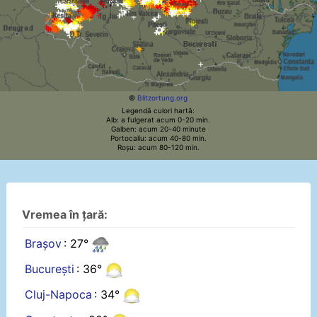
©
Blitzortung.org
Legendă culori hartă:
Alb: a fulgerat acum 0-20 min.
Galben: acum 20-40 minute
Portocaliu: acum 40-80 min.
Roșu: acum 80-120 min.
Vremea în țară:
Brașov
: 27°
București
: 36°
Cluj-Napoca
: 34°