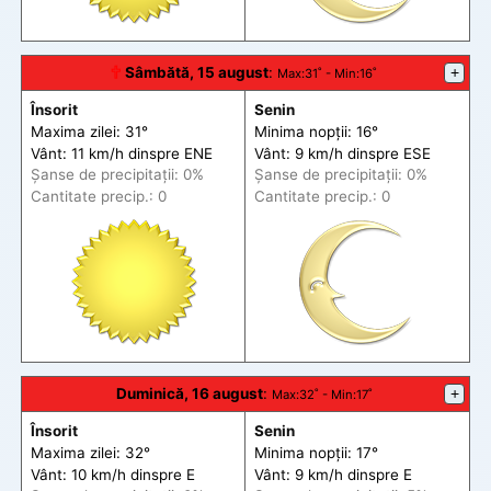
🕆
Sâmbătă, 15 august
:
+
Max
:31˚ -
Min
:16˚
Însorit
Senin
Maxima zilei: 31°
Minima nopții: 16°
Vânt: 11 km/h din
spre
ENE
Vânt: 9 km/h din
spre
ESE
Șanse de precip
itații
: 0%
Șanse de precip
itații
: 0%
Cantitate precip.: 0
Cantitate precip.: 0
Duminică, 16 august
:
+
Max
:32˚ -
Min
:17˚
Însorit
Senin
Maxima zilei: 32°
Minima nopții: 17°
Vânt: 10 km/h din
spre
E
Vânt: 9 km/h din
spre
E