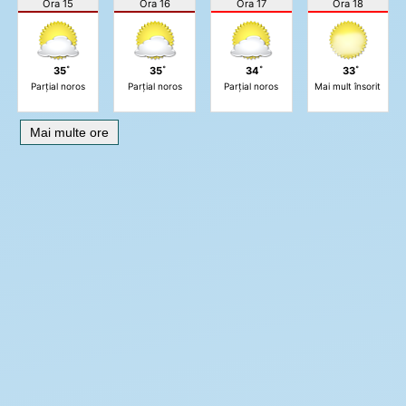
Ora 15
Ora 16
Ora 17
Ora 18
35˚
35˚
34˚
33˚
Parțial noros
Parțial noros
Parțial noros
Mai mult însorit
Mai multe ore