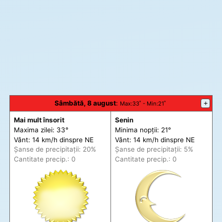
Sâmbătă, 8 august
:
+
Max
:33˚ -
Min
:21˚
Mai mult însorit
Senin
Maxima zilei: 33°
Minima nopții: 21°
Vânt: 14 km/h din
spre
NE
Vânt: 14 km/h din
spre
NE
Șanse de precip
itații
: 20%
Șanse de precip
itații
: 5%
Cantitate precip.: 0
Cantitate precip.: 0