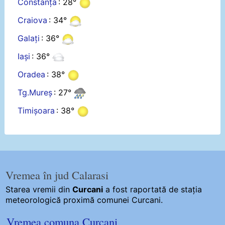
Constanța
: 28°
Craiova
: 34°
Galați
: 36°
Iași
: 36°
Oradea
: 38°
Tg.Mureș
: 27°
Timișoara
: 38°
Vremea în jud Calarasi
Starea vremii din
Curcani
a fost raportată de stația
meteorologică proximă comunei Curcani.
Vremea comuna Curcani