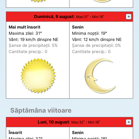
Duminică, 9 august
:
+
Max
:31˚ -
Min
:19˚
Mai mult însorit
Senin
Maxima zilei: 31°
Minima nopții: 19°
Vânt: 19 km/h din
spre
NE
Vânt: 12 km/h din
spre
NE
Șanse de precip
itații
: 5%
Șanse de precip
itații
: 0%
Cantitate precip.: 0
Cantitate precip.: 0
Săptămâna viitoare
Luni, 10 august
:
+
Max
:32˚ -
Min
:18˚
Însorit
Senin
Maxima zilei: 32°
Minima nopții: 18°