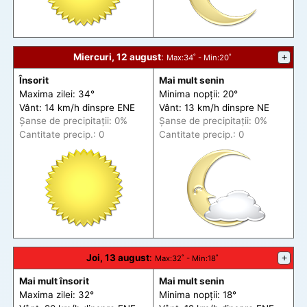
Miercuri, 12 august
:
+
Max
:34˚ -
Min
:20˚
Însorit
Mai mult senin
Maxima zilei: 34°
Minima nopții: 20°
Vânt: 14 km/h din
spre
ENE
Vânt: 13 km/h din
spre
NE
Șanse de precip
itații
: 0%
Șanse de precip
itații
: 0%
Cantitate precip.: 0
Cantitate precip.: 0
Joi, 13 august
:
+
Max
:32˚ -
Min
:18˚
Mai mult însorit
Mai mult senin
Maxima zilei: 32°
Minima nopții: 18°