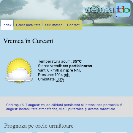
Index
Caută localitate
Știri meteo
Contact
Vremea în Curcani
Temperatura acum:
35°C
Starea vremii:
cer partial noros
Vânt:
6 km/h
dinspre NNE
Presiune: 1014
mb
Umiditate:
33%
Cod roșu 6, 7 august: val de căldură persistent și intens; cod portocaliu 6
august: instabilitate atmosferică, vijelii puternice și averse torențiale
Prognoza pe orele următoare