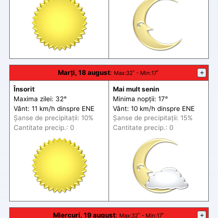
Marți, 18 august
:
+
Max
:32˚ -
Min
:17˚
Însorit
Mai mult senin
Maxima zilei: 32°
Minima nopții: 17°
Vânt: 11 km/h din
spre
ENE
Vânt: 10 km/h din
spre
ENE
Șanse de precip
itații
: 10%
Șanse de precip
itații
: 15%
Cantitate precip.: 0
Cantitate precip.: 0
Miercuri, 19 august
:
+
Max
:32˚ -
Min
:17˚