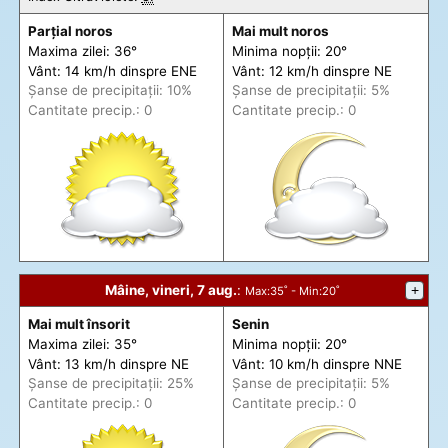
Parțial noros
Mai mult noros
Maxima zilei: 36°
Minima nopții: 20°
Vânt: 14 km/h din
spre
ENE
Vânt: 12 km/h din
spre
NE
Șanse de precip
itații
: 10%
Șanse de precip
itații
: 5%
Cantitate precip.: 0
Cantitate precip.: 0
Mâine, vineri, 7 aug.
:
+
Max
:35˚ -
Min
:20˚
Mai mult însorit
Senin
Maxima zilei: 35°
Minima nopții: 20°
Vânt: 13 km/h din
spre
NE
Vânt: 10 km/h din
spre
NNE
Șanse de precip
itații
: 25%
Șanse de precip
itații
: 5%
Cantitate precip.: 0
Cantitate precip.: 0