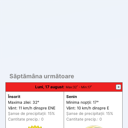
Săptămâna următoare
Luni, 17 august
:
+
Max
:32˚ -
Min
:17˚
Însorit
Senin
Maxima zilei: 32°
Minima nopții: 17°
Vânt: 11 km/h din
spre
ENE
Vânt: 10 km/h din
spre
E
Șanse de precip
itații
: 15%
Șanse de precip
itații
: 15%
Cantitate precip.: 0
Cantitate precip.: 0