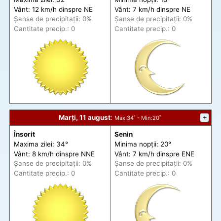
Vânt: 12 km/h din
spre
NE
Vânt: 7 km/h din
spre
NE
Șanse de precip
itații
: 0%
Șanse de precip
itații
: 0%
Cantitate precip.: 0
Cantitate precip.: 0
Marți, 11 august
:
+
Max
:34˚ -
Min
:20˚
Însorit
Senin
Maxima zilei: 34°
Minima nopții: 20°
Vânt: 8 km/h din
spre
NNE
Vânt: 7 km/h din
spre
ENE
Șanse de precip
itații
: 0%
Șanse de precip
itații
: 0%
Cantitate precip.: 0
Cantitate precip.: 0