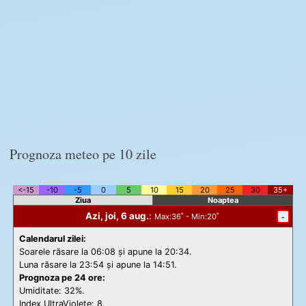
Prognoza meteo pe 10 zile
<-15
-10
-5
0
5
10
15
20
25
30
35+
Ziua
Noaptea
Azi, joi, 6 aug.
:
-
Max
:36˚ -
Min
:20˚
Calendarul zilei:
Soarele răsare la 06:08 și apune la 20:34.
Luna răsare la 23:54 și apune la 14:51.
Prognoza pe 24 ore:
Umiditate: 32%.
Index UltraViolete:
8.