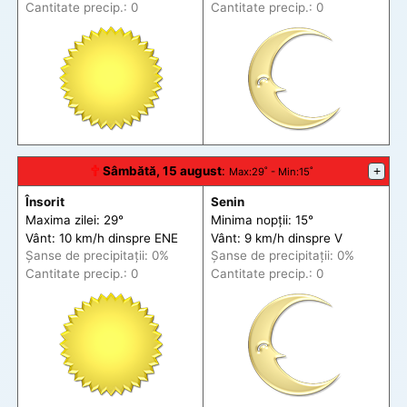
Cantitate precip.: 0
Cantitate precip.: 0
🕆
Sâmbătă, 15 august
:
+
Max
:29˚ -
Min
:15˚
Însorit
Senin
Maxima zilei: 29°
Minima nopții: 15°
Vânt: 10 km/h din
spre
ENE
Vânt: 9 km/h din
spre
V
Șanse de precip
itații
: 0%
Șanse de precip
itații
: 0%
Cantitate precip.: 0
Cantitate precip.: 0