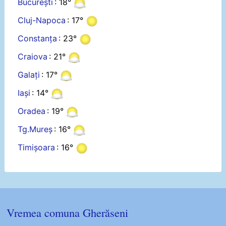
București
: 18°
Cluj-Napoca
: 17°
Constanța
: 23°
Craiova
: 21°
Galați
: 17°
Iași
: 14°
Oradea
: 19°
Tg.Mureș
: 16°
Timișoara
: 16°
Vremea comuna Gherăseni