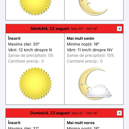
Sâmbătă, 22 august
:
+
Max
:30˚ -
Min
:18˚
Însorit
Mai mult senin
Maxima zilei: 30°
Minima nopții: 18°
Vânt: 12 km/h din
spre
N
Vânt: 11 km/h din
spre
NV
Șanse de precip
itații
: 0%
Șanse de precip
itații
: 10%
Cantitate precip.: 0
Cantitate precip.: 0
Duminică, 23 august
:
+
Max
:31˚ -
Min
:18˚
Însorit
Mai mult noros
Maxima zilei: 31°
Minima nopții: 18°