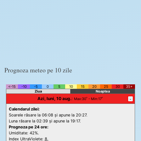
Prognoza meteo pe 10 zile
<-15
-10
-5
0
5
10
15
20
25
30
35+
Ziua
Noaptea
Azi, luni, 10 aug.
:
-
Max
:30˚ -
Min
:17˚
Calendarul zilei:
Soarele răsare la 06:08 și apune la 20:27.
Luna răsare la 02:39 și apune la 19:17.
Prognoza pe 24 ore:
Umiditate: 42%.
Index UltraViolete:
8.