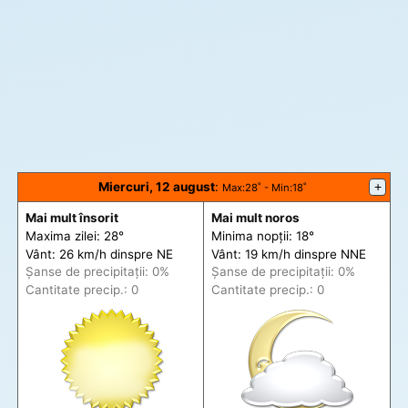
Miercuri, 12 august
:
+
Max
:28˚ -
Min
:18˚
Mai mult însorit
Mai mult noros
Maxima zilei: 28°
Minima nopții: 18°
Vânt: 26 km/h din
spre
NE
Vânt: 19 km/h din
spre
NNE
Șanse de precip
itații
: 0%
Șanse de precip
itații
: 0%
Cantitate precip.: 0
Cantitate precip.: 0