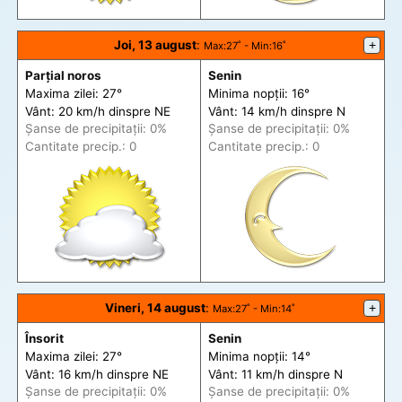
Joi, 13 august
:
+
Max
:27˚ -
Min
:16˚
Parțial noros
Senin
Maxima zilei: 27°
Minima nopții: 16°
Vânt: 20 km/h din
spre
NE
Vânt: 14 km/h din
spre
N
Șanse de precip
itații
: 0%
Șanse de precip
itații
: 0%
Cantitate precip.: 0
Cantitate precip.: 0
Vineri, 14 august
:
+
Max
:27˚ -
Min
:14˚
Însorit
Senin
Maxima zilei: 27°
Minima nopții: 14°
Vânt: 16 km/h din
spre
NE
Vânt: 11 km/h din
spre
N
Șanse de precip
itații
: 0%
Șanse de precip
itații
: 0%