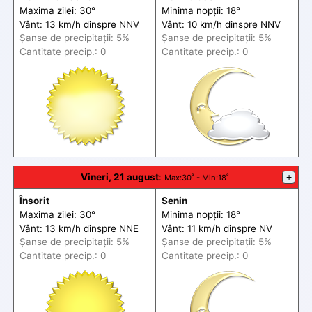
Maxima zilei: 30°
Minima nopții: 18°
Vânt: 13 km/h din
spre
NNV
Vânt: 10 km/h din
spre
NNV
Șanse de precip
itații
: 5%
Șanse de precip
itații
: 5%
Cantitate precip.: 0
Cantitate precip.: 0
Vineri, 21 august
:
+
Max
:30˚ -
Min
:18˚
Însorit
Senin
Maxima zilei: 30°
Minima nopții: 18°
Vânt: 13 km/h din
spre
NNE
Vânt: 11 km/h din
spre
NV
Șanse de precip
itații
: 5%
Șanse de precip
itații
: 5%
Cantitate precip.: 0
Cantitate precip.: 0