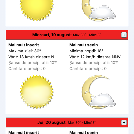
Miercuri, 19 august
:
+
Max
:30˚ -
Min
:18˚
Mai mult însorit
Mai mult senin
Maxima zilei: 30°
Minima nopții: 18°
Vânt: 13 km/h din
spre
N
Vânt: 12 km/h din
spre
NNV
Șanse de precip
itații
: 10%
Șanse de precip
itații
: 10%
Cantitate precip.: 0
Cantitate precip.: 0
Joi, 20 august
:
+
Max
:30˚ -
Min
:18˚
Mai mult însorit
Mai mult senin