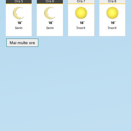
Ora 5
Ora 6
Ora 7
Ora 8
18˚
18˚
18˚
19˚
Senin
Senin
Însorit
Însorit
Mai multe ore