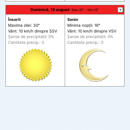
Duminică, 16 august
:
+
Max
:30˚ -
Min
:16˚
Însorit
Senin
Maxima zilei: 30°
Minima nopții: 16°
Vânt: 10 km/h din
spre
SSV
Vânt: 10 km/h din
spre
VSV
Șanse de precip
itații
: 0%
Șanse de precip
itații
: 0%
Cantitate precip.: 0
Cantitate precip.: 0