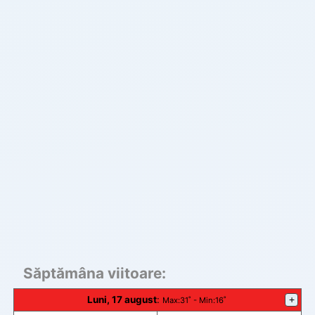
Săptămâna viitoare:
Luni, 17 august
:
+
Max
:31˚ -
Min
:16˚