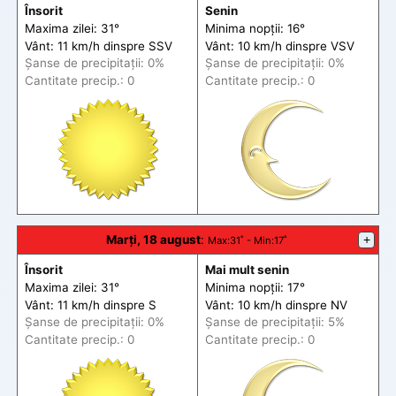
Însorit
Senin
Maxima zilei: 31°
Minima nopții: 16°
Vânt: 11 km/h din
spre
SSV
Vânt: 10 km/h din
spre
VSV
Șanse de precip
itații
: 0%
Șanse de precip
itații
: 0%
Cantitate precip.: 0
Cantitate precip.: 0
Marți, 18 august
:
+
Max
:31˚ -
Min
:17˚
Însorit
Mai mult senin
Maxima zilei: 31°
Minima nopții: 17°
Vânt: 11 km/h din
spre
S
Vânt: 10 km/h din
spre
NV
Șanse de precip
itații
: 0%
Șanse de precip
itații
: 5%
Cantitate precip.: 0
Cantitate precip.: 0