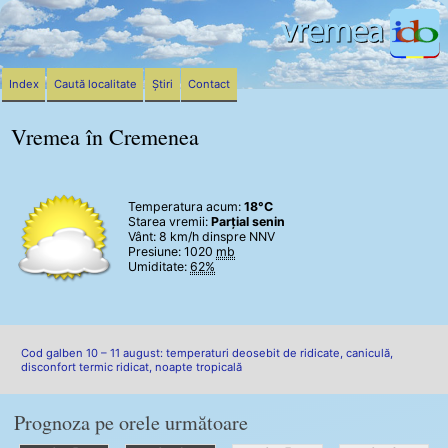
Index
Caută localitate
Știri
Contact
Vremea în Cremenea
Temperatura acum:
18°C
Starea vremii:
Parțial senin
Vânt:
8 km/h
dinspre NNV
Presiune: 1020
mb
Umiditate:
62%
Cod galben 10 – 11 august: temperaturi deosebit de ridicate, caniculă,
disconfort termic ridicat, noapte tropicală
Prognoza pe orele următoare