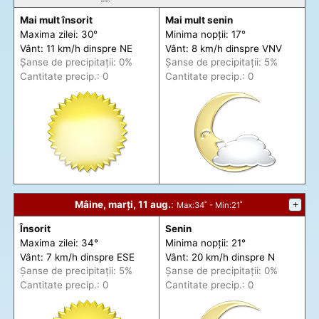
Mai mult însorit
Mai mult senin
Maxima zilei: 30°
Minima nopții: 17°
Vânt: 11 km/h din
spre
NE
Vânt: 8 km/h din
spre
VNV
Șanse de precip
itații
: 0%
Șanse de precip
itații
: 5%
Cantitate precip.: 0
Cantitate precip.: 0
Mâine, marți, 11 aug.
:
+
Max
:34˚ -
Min
:21˚
Însorit
Senin
Maxima zilei: 34°
Minima nopții: 21°
Vânt: 7 km/h din
spre
ESE
Vânt: 20 km/h din
spre
N
Șanse de precip
itații
: 5%
Șanse de precip
itații
: 0%
Cantitate precip.: 0
Cantitate precip.: 0