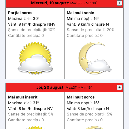
Miercuri, 19 august
:
+
Max
:30˚ -
Min
:16˚
Parțial noros
Mai mult senin
Maxima zilei: 30°
Minima nopții: 16°
Vânt: 9 km/h din
spre
NNV
Vânt: 9 km/h din
spre
N
Șanse de precip
itații
: 10%
Șanse de precip
itații
: 20%
Cantitate precip.: 0
Cantitate precip.: 0
Joi, 20 august
:
+
Max
:31˚ -
Min
:16˚
Mai mult însorit
Mai mult noros
Maxima zilei: 31°
Minima nopții: 16°
Vânt: 8 km/h din
spre
NV
Vânt: 8 km/h din
spre
N
Șanse de precip
itații
: 5%
Șanse de precip
itații
: 5%
Cantitate precip.: 0
Cantitate precip.: 0