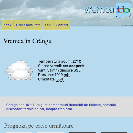
Index
Caută localitate
Știri
Contact
Vremea în Crângu
Temperatura acum:
27°C
Starea vremii:
cer acoperit
Vânt:
5 km/h
dinspre SSE
Presiune: 1019
mb
Umiditate:
55%
Cod galben 10 – 11 august: temperaturi deosebit de ridicate, caniculă,
disconfort termic ridicat, noapte tropicală
Prognoza pe orele următoare