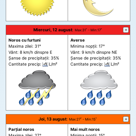
Miercuri, 12 august
:
+
Max
:31˚ -
Min
:17˚
Noros cu furtuni
Averse
Maxima zilei: 31°
Minima nopții: 17°
Vânt: 8 km/h din
spre
E
Vânt: 9 km/h din
spre
NE
Șanse de precip
itații
: 35%
Șanse de precip
itații
: 35%
Cantitate precip:
‹1
L/m²
Cantitate precip:
‹1
L/m²
Joi, 13 august
:
+
Max
:27˚ -
Min
:15˚
Parțial noros
Mai mult noros
Maxima zilei: 27°
Minima nopții: 15°