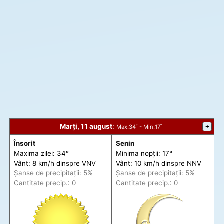
Marți, 11 august
:
+
Max
:34˚ -
Min
:17˚
Însorit
Senin
Maxima zilei: 34°
Minima nopții: 17°
Vânt: 8 km/h din
spre
VNV
Vânt: 10 km/h din
spre
NNV
Șanse de precip
itații
: 5%
Șanse de precip
itații
: 5%
Cantitate precip.: 0
Cantitate precip.: 0