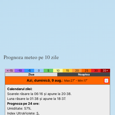
Prognoza meteo pe 10 zile
<-15
-10
-5
0
5
10
15
20
25
30
35+
Ziua
Noaptea
Azi, duminică, 9 aug.
:
-
Max
:27˚ -
Min
:17˚
Calendarul zilei:
Soarele răsare la 06:16 și apune la 20:38.
Luna răsare la 01:38 și apune la 18:37.
Prognoza pe 24 ore:
Umiditate: 57%.
Index UltraViolete:
5.