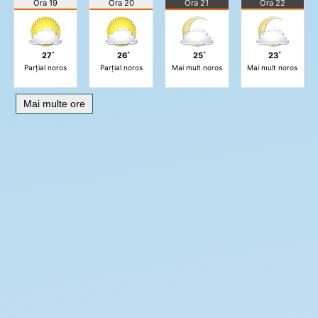
Ora 19
Ora 20
Ora 21
Ora 22
27˚
26˚
25˚
23˚
Parțial noros
Parțial noros
Mai mult noros
Mai mult noros
Mai multe ore