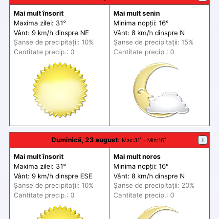
Mai mult însorit
Mai mult senin
Maxima zilei: 31°
Minima nopții: 16°
Vânt: 9 km/h din
spre
NE
Vânt: 8 km/h din
spre
N
Șanse de precip
itații
: 10%
Șanse de precip
itații
: 15%
Cantitate precip.: 0
Cantitate precip.: 0
Duminică, 23 august
:
+
Max
:31˚ -
Min
:16˚
Mai mult însorit
Mai mult noros
Maxima zilei: 31°
Minima nopții: 16°
Vânt: 9 km/h din
spre
ESE
Vânt: 8 km/h din
spre
N
Șanse de precip
itații
: 10%
Șanse de precip
itații
: 20%
Cantitate precip.: 0
Cantitate precip.: 0