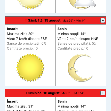
🕆
Sâmbătă, 15 august
:
+
Max
:29˚ -
Min
:14˚
Însorit
Senin
Maxima zilei: 29°
Minima nopții: 14°
Vânt: 7 km/h din
spre
ESE
Vânt: 7 km/h din
spre
NNE
Șanse de precip
itații
: 0%
Șanse de precip
itații
: 5%
Cantitate precip.: 0
Cantitate precip.: 0
Duminică, 16 august
:
+
Max
:31˚ -
Min
:14˚
Însorit
Senin
Maxima zilei: 31°
Minima nopții: 14°