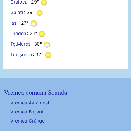
Craiova
: 29°
Galați
: 29°
Iași
: 27°
Oradea
: 31°
Tg.Mureș
: 30°
Timișoara
: 32°
Vremea comuna Scundu
Vremea Avrămești
Vremea Blejani
Vremea Crângu