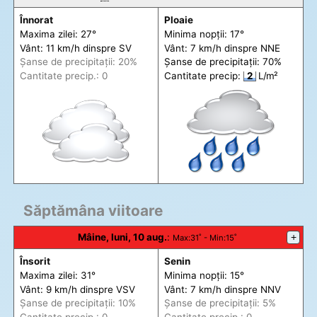
Înnorat
Ploaie
Maxima zilei: 27°
Minima nopții: 17°
Vânt: 11 km/h din
spre
SV
Vânt: 7 km/h din
spre
NNE
Șanse de precip
itații
: 20%
Șanse de precip
itații
: 70%
Cantitate precip.: 0
Cantitate precip:
2
L/m²
Săptămâna viitoare
Mâine, luni, 10 aug.
:
+
Max
:31˚ -
Min
:15˚
Însorit
Senin
Maxima zilei: 31°
Minima nopții: 15°
Vânt: 9 km/h din
spre
VSV
Vânt: 7 km/h din
spre
NNV
Șanse de precip
itații
: 10%
Șanse de precip
itații
: 5%
Cantitate precip.: 0
Cantitate precip.: 0