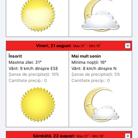
Vineri, 21 august
:
+
Max
:31˚ -
Min
:16˚
Însorit
Mai mult senin
Maxima zilei: 31°
Minima nopții: 16°
Vânt: 9 km/h din
spre
ESE
Vânt: 8 km/h din
spre
N
Șanse de precip
itații
: 10%
Șanse de precip
itații
: 5%
Cantitate precip.: 0
Cantitate precip.: 0
Sâmbătă, 22 august
:
+
Max
:31˚ -
Min
:16˚