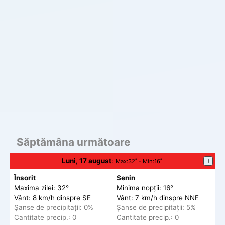
Săptămâna următoare
Luni, 17 august
:
+
Max
:32˚ -
Min
:16˚
Însorit
Senin
Maxima zilei: 32°
Minima nopții: 16°
Vânt: 8 km/h din
spre
SE
Vânt: 7 km/h din
spre
NNE
Șanse de precip
itații
: 0%
Șanse de precip
itații
: 5%
Cantitate precip.: 0
Cantitate precip.: 0