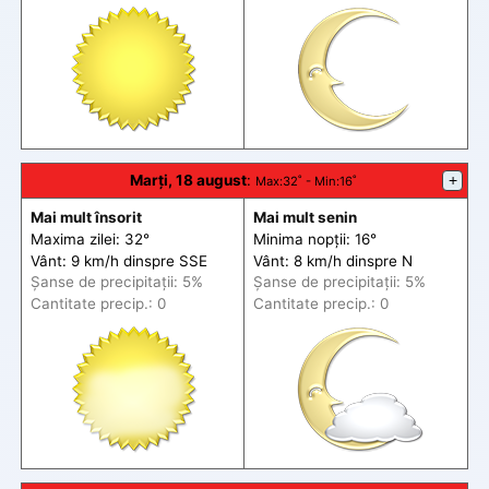
Marți, 18 august
:
+
Max
:32˚ -
Min
:16˚
Mai mult însorit
Mai mult senin
Maxima zilei: 32°
Minima nopții: 16°
Vânt: 9 km/h din
spre
SSE
Vânt: 8 km/h din
spre
N
Șanse de precip
itații
: 5%
Șanse de precip
itații
: 5%
Cantitate precip.: 0
Cantitate precip.: 0