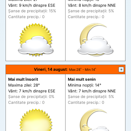
Vânt: 9 km/h din
spre
ESE
Vânt: 8 km/h din
spre
NNE
Șanse de precip
itații
: 15%
Șanse de precip
itații
: 5%
Cantitate precip.: 0
Cantitate precip.: 0
Vineri, 14 august
:
+
Max
:28˚ -
Min
:14˚
Mai mult însorit
Mai mult senin
Maxima zilei: 28°
Minima nopții: 14°
Vânt: 7 km/h din
spre
ESE
Vânt: 7 km/h din
spre
NNE
Șanse de precip
itații
: 0%
Șanse de precip
itații
: 5%
Cantitate precip.: 0
Cantitate precip.: 0