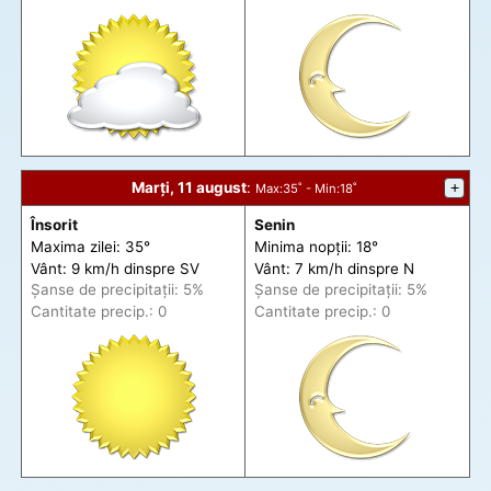
Marți, 11 august
:
+
Max
:35˚ -
Min
:18˚
Însorit
Senin
Maxima zilei: 35°
Minima nopții: 18°
Vânt: 9 km/h din
spre
SV
Vânt: 7 km/h din
spre
N
Șanse de precip
itații
: 5%
Șanse de precip
itații
: 5%
Cantitate precip.: 0
Cantitate precip.: 0