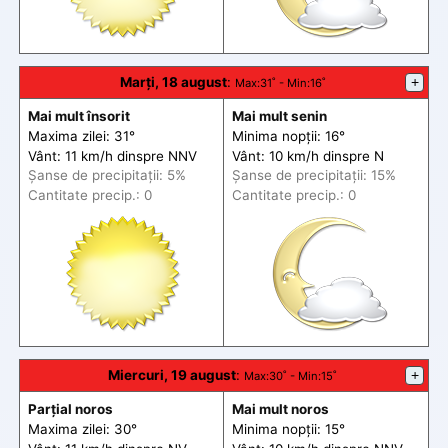
Marți, 18 august
:
+
Max
:31˚ -
Min
:16˚
Mai mult însorit
Mai mult senin
Maxima zilei: 31°
Minima nopții: 16°
Vânt: 11 km/h din
spre
NNV
Vânt: 10 km/h din
spre
N
Șanse de precip
itații
: 5%
Șanse de precip
itații
: 15%
Cantitate precip.: 0
Cantitate precip.: 0
Miercuri, 19 august
:
+
Max
:30˚ -
Min
:15˚
Parțial noros
Mai mult noros
Maxima zilei: 30°
Minima nopții: 15°