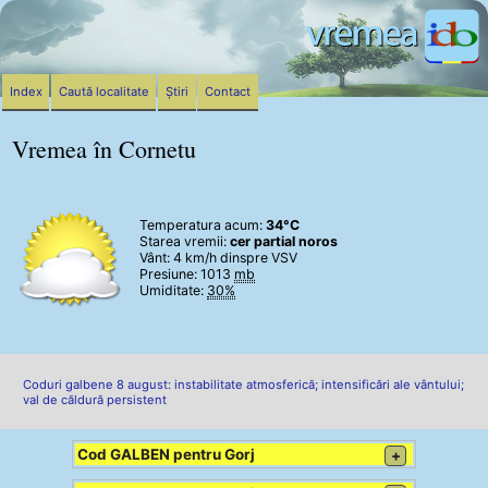
Index
Caută localitate
Știri
Contact
Vremea în Cornetu
Temperatura acum:
34°C
Starea vremii:
cer partial noros
Vânt:
4 km/h
dinspre VSV
Presiune: 1013
mb
Umiditate:
30%
Coduri galbene 8 august: instabilitate atmosferică; intensificări ale vântului;
val de căldură persistent
Cod GALBEN pentru Gorj
+