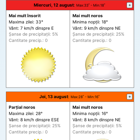
Miercuri, 12 august
:
+
Max
:33˚ -
Min
:18˚
Mai mult însorit
Mai mult noros
Maxima zilei: 33°
Minima nopții: 18°
Vânt: 7 km/h din
spre
E
Vânt: 9 km/h din
spre
NE
Șanse de precip
itații
: 5%
Șanse de precip
itații
: 25%
Cantitate precip.: 0
Cantitate precip.: 0
Joi, 13 august
:
+
Max
:28˚ -
Min
:16˚
Parțial noros
Mai mult noros
Maxima zilei: 28°
Minima nopții: 16°
Vânt: 8 km/h din
spre
ESE
Vânt: 8 km/h din
spre
NE
Șanse de precip
itații
: 25%
Șanse de precip
itații
: 5%
Cantitate precip.: 0
Cantitate precip.: 0