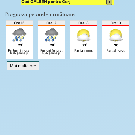
Cod GALBEN pentru Gorj
+
Prognoza pe orele următoare
Ora 16
Ora 17
Ora 18
Ora 19
23˚
26˚
31˚
30˚
Furtuni, înnorat
Furtuni, înnorat
Parțial noros
Parțial noros
60% șanse p.
45% șanse p.
Mai multe ore