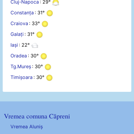
Cluj-Napoca
: 29°
Constanța
: 31°
Craiova
: 33°
Galați
: 31°
Iași
: 22°
Oradea
: 30°
Tg.Mureș
: 30°
Timișoara
: 30°
Vremea comuna Căpreni
Vremea Aluniș