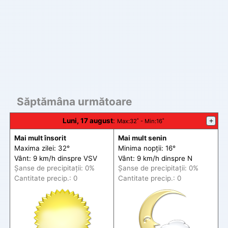
Săptămâna următoare
Luni, 17 august
:
+
Max
:32˚ -
Min
:16˚
Mai mult însorit
Mai mult senin
Maxima zilei: 32°
Minima nopții: 16°
Vânt: 9 km/h din
spre
VSV
Vânt: 9 km/h din
spre
N
Șanse de precip
itații
: 0%
Șanse de precip
itații
: 0%
Cantitate precip.: 0
Cantitate precip.: 0