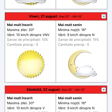
Vineri, 21 august
:
+
Max
:30˚ -
Min
:16˚
Mai mult însorit
Mai mult senin
Maxima zilei: 30°
Minima nopții: 16°
Vânt: 10 km/h din
spre
VNV
Vânt: 9 km/h din
spre
N
Șanse de precip
itații
: 10%
Șanse de precip
itații
: 15%
Cantitate precip.: 0
Cantitate precip.: 0
Sâmbătă, 22 august
:
+
Max
:30˚ -
Min
:16˚
Mai mult însorit
Mai mult senin
Maxima zilei: 30°
Minima nopții: 16°
Vânt: 10 km/h din
spre
V
Vânt: 9 km/h din
spre
N