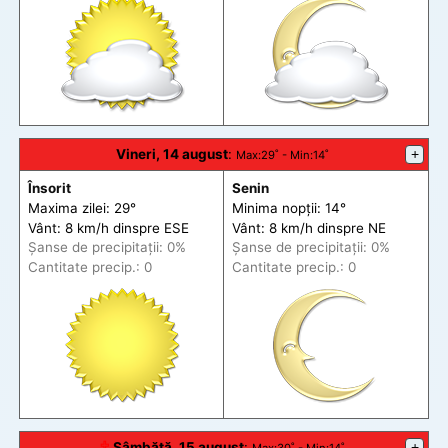
Vineri, 14 august
:
+
Max
:29˚ -
Min
:14˚
Însorit
Senin
Maxima zilei: 29°
Minima nopții: 14°
Vânt: 8 km/h din
spre
ESE
Vânt: 8 km/h din
spre
NE
Șanse de precip
itații
: 0%
Șanse de precip
itații
: 0%
Cantitate precip.: 0
Cantitate precip.: 0
🕆
Sâmbătă, 15 august
:
+