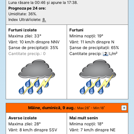
Luna răsare la 00:46 și apune la 17:38.
Prognoza pe 24 ore:
Umiditate: 36%.
Index UltraViolete:
8.
Furtuni izolate
Furtuni
Maxima zilei: 33°
Minima nopții: 19°
Vânt: 10 km/h din
spre
NNV
Vânt: 11 km/h din
spre
N
Șanse de precip
itații
: 35%
Șanse de precip
itații
: 65%
Cantitate precip.: 0
Cantitate precip:
2
L/m²
Mâine, duminică, 9 aug.
:
+
Max
:28˚ -
Min
:18˚
Averse izolate
Mai mult senin
Maxima zilei: 28°
Minima nopții: 18°
Vânt: 8 km/h din
spre
SSV
Vânt: 7 km/h din
spre
NE