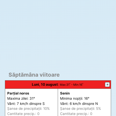
Săptămâna viitoare
Luni, 10 august
:
+
Max
:31˚ -
Min
:16˚
Parțial noros
Senin
Maxima zilei: 31°
Minima nopții: 16°
Vânt: 7 km/h din
spre
S
Vânt: 6 km/h din
spre
N
Șanse de precip
itații
: 10%
Șanse de precip
itații
: 5%
Cantitate precip.: 0
Cantitate precip.: 0