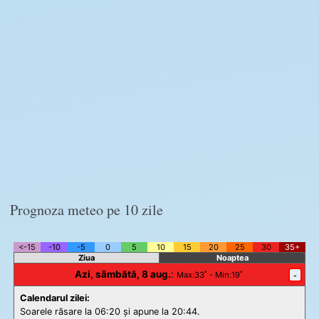
Prognoza meteo pe 10 zile
<-15
-10
-5
0
5
10
15
20
25
30
35+
Ziua
Noaptea
Azi, sâmbătă, 8 aug.
:
-
Max
:33˚ -
Min
:19˚
Calendarul zilei:
Soarele răsare la 06:20 și apune la 20:44.