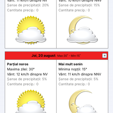
Vânt: 11 km/h din
spre
NV
Vânt: 10 km/h din
spre
NNV
Șanse de precip
itații
: 20%
Șanse de precip
itații
: 15%
Cantitate precip.: 0
Cantitate precip.: 0
Joi, 20 august
:
+
Max
:30˚ -
Min
:15˚
Parțial noros
Mai mult senin
Maxima zilei: 30°
Minima nopții: 15°
Vânt: 12 km/h din
spre
NV
Vânt: 11 km/h din
spre
NNV
Șanse de precip
itații
: 5%
Șanse de precip
itații
: 5%
Cantitate precip.: 0
Cantitate precip.: 0