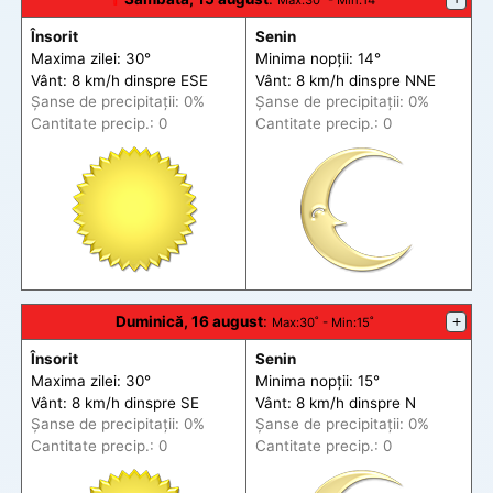
Max
:30˚ -
Min
:14˚
Însorit
Senin
Maxima zilei: 30°
Minima nopții: 14°
Vânt: 8 km/h din
spre
ESE
Vânt: 8 km/h din
spre
NNE
Șanse de precip
itații
: 0%
Șanse de precip
itații
: 0%
Cantitate precip.: 0
Cantitate precip.: 0
Duminică, 16 august
:
+
Max
:30˚ -
Min
:15˚
Însorit
Senin
Maxima zilei: 30°
Minima nopții: 15°
Vânt: 8 km/h din
spre
SE
Vânt: 8 km/h din
spre
N
Șanse de precip
itații
: 0%
Șanse de precip
itații
: 0%
Cantitate precip.: 0
Cantitate precip.: 0