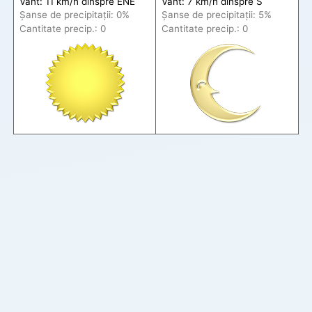
Vânt: 11 km/h din
spre
ENE
Vânt: 7 km/h din
spre
S
Șanse de precip
itații
: 0%
Șanse de precip
itații
: 5%
Cantitate precip.: 0
Cantitate precip.: 0