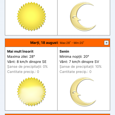
Marți, 18 august
:
+
Max
:28˚ -
Min
:20˚
Mai mult însorit
Senin
Maxima zilei: 28°
Minima nopții: 20°
Vânt: 8 km/h din
spre
SE
Vânt: 7 km/h din
spre
SV
Șanse de precip
itații
: 0%
Șanse de precip
itații
: 10%
Cantitate precip.: 0
Cantitate precip.: 0