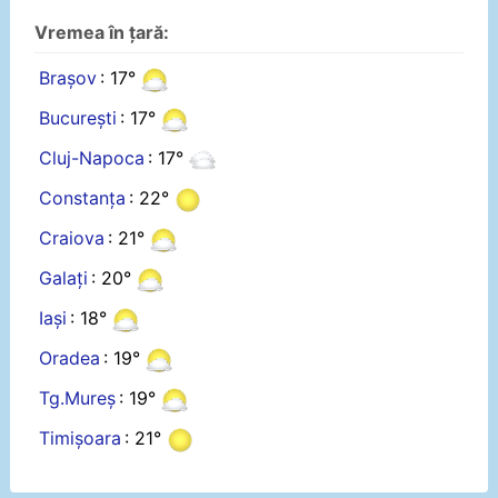
Vremea în țară:
Brașov
: 17°
București
: 17°
Cluj-Napoca
: 17°
Constanța
: 22°
Craiova
: 21°
Galați
: 20°
Iași
: 18°
Oradea
: 19°
Tg.Mureș
: 19°
Timișoara
: 21°