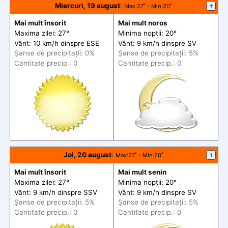
Miercuri, 19 august
:
+
Max
:27˚ -
Min
:20˚
Mai mult însorit
Mai mult noros
Maxima zilei: 27°
Minima nopții: 20°
Vânt: 10 km/h din
spre
ESE
Vânt: 9 km/h din
spre
SV
Șanse de precip
itații
: 0%
Șanse de precip
itații
: 5%
Cantitate precip.: 0
Cantitate precip.: 0
Joi, 20 august
:
+
Max
:27˚ -
Min
:20˚
Mai mult însorit
Mai mult senin
Maxima zilei: 27°
Minima nopții: 20°
Vânt: 9 km/h din
spre
SSV
Vânt: 9 km/h din
spre
SV
Șanse de precip
itații
: 5%
Șanse de precip
itații
: 5%
Cantitate precip.: 0
Cantitate precip.: 0