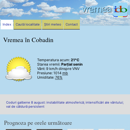
Index
Caută localitate
Știri meteo
Contact
Vremea în Cobadin
Temperatura acum:
21°C
Starea vremii:
Parțial senin
Vânt:
9 km/h
dinspre VNV
Presiune: 1014
mb
Umiditate:
76%
Coduri galbene 8 august: instabilitate atmosferică; intensificări ale vântului;
val de căldură persistent
Prognoza pe orele următoare