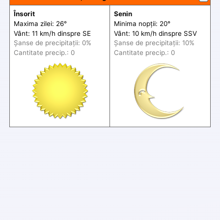
Însorit
Senin
Maxima zilei: 26°
Minima nopții: 20°
Vânt: 11 km/h din
spre
SE
Vânt: 10 km/h din
spre
SSV
Șanse de precip
itații
: 0%
Șanse de precip
itații
: 10%
Cantitate precip.: 0
Cantitate precip.: 0