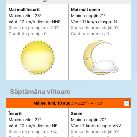
Mai mult însorit
Mai mult senin
Maxima zilei: 28°
Minima nopții: 21°
Vânt: 17 km/h din
spre
NNE
Vânt: 11 km/h din
spre
N
Șanse de precip
itații
: 20%
Șanse de precip
itații
: 0%
Cantitate precip.: 0
Cantitate precip.: 0
Săptămâna viitoare
Mâine, luni, 10 aug.
:
+
Max
:27˚ -
Min
:20˚
Însorit
Senin
Maxima zilei: 27°
Minima nopții: 20°
Vânt: 10 km/h din
spre
NE
Vânt: 7 km/h din
spre
VNV
Șanse de precip
itații
: 0%
Șanse de precip
itații
: 5%