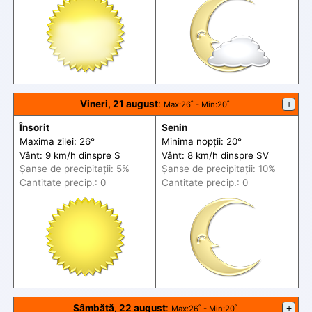
Vineri, 21 august
:
+
Max
:26˚ -
Min
:20˚
Însorit
Senin
Maxima zilei: 26°
Minima nopții: 20°
Vânt: 9 km/h din
spre
S
Vânt: 8 km/h din
spre
SV
Șanse de precip
itații
: 5%
Șanse de precip
itații
: 10%
Cantitate precip.: 0
Cantitate precip.: 0
Sâmbătă, 22 august
:
+
Max
:26˚ -
Min
:20˚