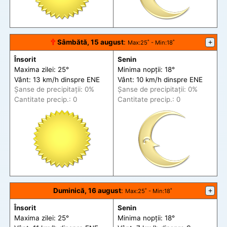
🕆
Sâmbătă, 15 august
:
+
Max
:25˚ -
Min
:18˚
Însorit
Senin
Maxima zilei: 25°
Minima nopții: 18°
Vânt: 13 km/h din
spre
ENE
Vânt: 10 km/h din
spre
ENE
Șanse de precip
itații
: 0%
Șanse de precip
itații
: 0%
Cantitate precip.: 0
Cantitate precip.: 0
Duminică, 16 august
:
+
Max
:25˚ -
Min
:18˚
Însorit
Senin
Maxima zilei: 25°
Minima nopții: 18°