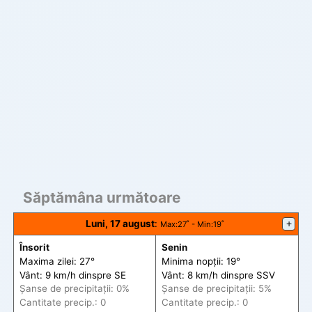
Săptămâna următoare
Luni, 17 august
:
+
Max
:27˚ -
Min
:19˚
Însorit
Senin
Maxima zilei: 27°
Minima nopții: 19°
Vânt: 9 km/h din
spre
SE
Vânt: 8 km/h din
spre
SSV
Șanse de precip
itații
: 0%
Șanse de precip
itații
: 5%
Cantitate precip.: 0
Cantitate precip.: 0