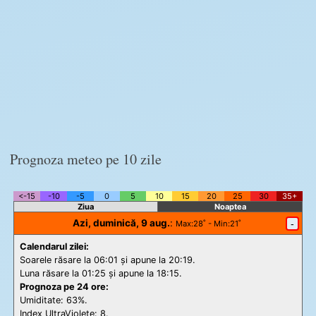
Prognoza meteo pe 10 zile
<-15
-10
-5
0
5
10
15
20
25
30
35+
Ziua
Noaptea
Azi, duminică, 9 aug.
:
-
Max
:28˚ -
Min
:21˚
Calendarul zilei:
Soarele răsare la 06:01 și apune la 20:19.
Luna răsare la 01:25 și apune la 18:15.
Prognoza pe 24 ore:
Umiditate: 63%.
Index UltraViolete:
8.