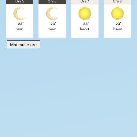
Ora 5
Ora 6
Ora 7
Ora 8
23˚
23˚
23˚
23˚
Senin
Senin
Însorit
Însorit
Mai multe ore