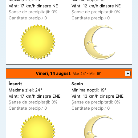
Vânt: 17 km/h din
spre
NE
Vânt: 12 km/h din
spre
NE
Șanse de precip
itații
: 0%
Șanse de precip
itații
: 0%
Cantitate precip.: 0
Cantitate precip.: 0
Vineri, 14 august
:
+
Max
:24˚ -
Min
:19˚
Însorit
Senin
Maxima zilei: 24°
Minima nopții: 19°
Vânt: 17 km/h din
spre
ENE
Vânt: 13 km/h din
spre
ENE
Șanse de precip
itații
: 0%
Șanse de precip
itații
: 0%
Cantitate precip.: 0
Cantitate precip.: 0