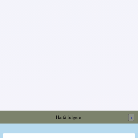
Hartă fulgere
+