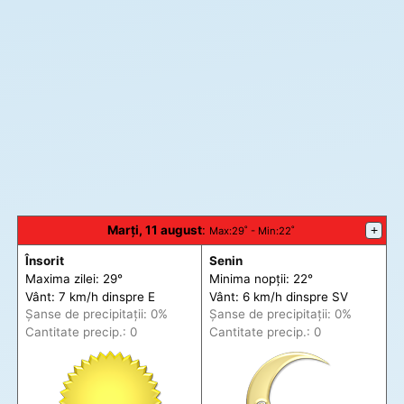
Marți, 11 august
:
+
Max
:29˚ -
Min
:22˚
Însorit
Senin
Maxima zilei: 29°
Minima nopții: 22°
Vânt: 7 km/h din
spre
E
Vânt: 6 km/h din
spre
SV
Șanse de precip
itații
: 0%
Șanse de precip
itații
: 0%
Cantitate precip.: 0
Cantitate precip.: 0