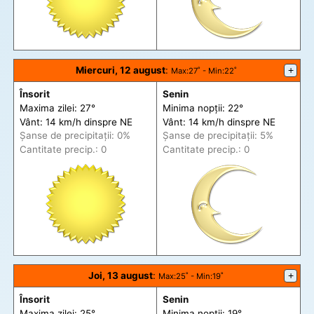
Miercuri, 12 august
:
+
Max
:27˚ -
Min
:22˚
Însorit
Senin
Maxima zilei: 27°
Minima nopții: 22°
Vânt: 14 km/h din
spre
NE
Vânt: 14 km/h din
spre
NE
Șanse de precip
itații
: 0%
Șanse de precip
itații
: 5%
Cantitate precip.: 0
Cantitate precip.: 0
Joi, 13 august
:
+
Max
:25˚ -
Min
:19˚
Însorit
Senin
Maxima zilei: 25°
Minima nopții: 19°