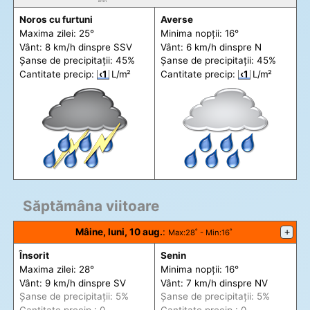
Noros cu furtuni
Averse
Maxima zilei: 25°
Minima nopții: 16°
Vânt: 8 km/h din
spre
SSV
Vânt: 6 km/h din
spre
N
Șanse de precip
itații
: 45%
Șanse de precip
itații
: 45%
Cantitate precip:
‹1
L/m²
Cantitate precip:
‹1
L/m²
Săptămâna viitoare
Mâine, luni, 10 aug.
:
+
Max
:28˚ -
Min
:16˚
Însorit
Senin
Maxima zilei: 28°
Minima nopții: 16°
Vânt: 9 km/h din
spre
SV
Vânt: 7 km/h din
spre
NV
Șanse de precip
itații
: 5%
Șanse de precip
itații
: 5%
Cantitate precip.: 0
Cantitate precip.: 0