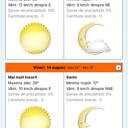
Vânt: 12 km/h din
spre
E
Vânt: 9 km/h din
spre
NE
Șanse de precip
itații
: 10%
Șanse de precip
itații
: 0%
Cantitate precip.: 0
Cantitate precip.: 0
Vineri, 14 august
:
+
Max
:26˚ -
Min
:12˚
Mai mult însorit
Senin
Maxima zilei: 26°
Minima nopții: 12°
Vânt: 10 km/h din
spre
E
Vânt: 9 km/h din
spre
NNE
Șanse de precip
itații
: 0%
Șanse de precip
itații
: 0%
Cantitate precip.: 0
Cantitate precip.: 0