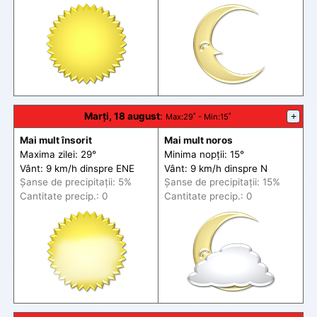
Marți, 18 august
:
+
Max
:29˚ -
Min
:15˚
Mai mult însorit
Mai mult noros
Maxima zilei: 29°
Minima nopții: 15°
Vânt: 9 km/h din
spre
ENE
Vânt: 9 km/h din
spre
N
Șanse de precip
itații
: 5%
Șanse de precip
itații
: 15%
Cantitate precip.: 0
Cantitate precip.: 0