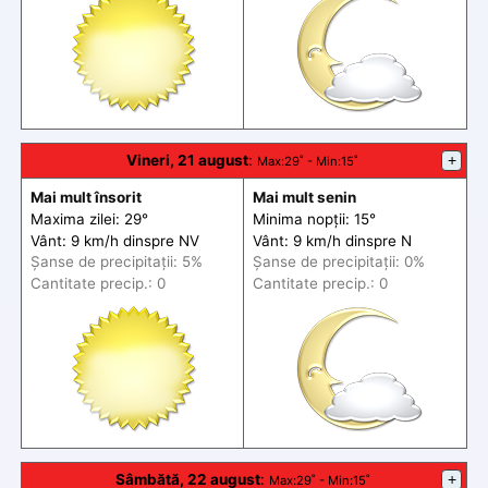
Vineri, 21 august
:
+
Max
:29˚ -
Min
:15˚
Mai mult însorit
Mai mult senin
Maxima zilei: 29°
Minima nopții: 15°
Vânt: 9 km/h din
spre
NV
Vânt: 9 km/h din
spre
N
Șanse de precip
itații
: 5%
Șanse de precip
itații
: 0%
Cantitate precip.: 0
Cantitate precip.: 0
Sâmbătă, 22 august
:
+
Max
:29˚ -
Min
:15˚