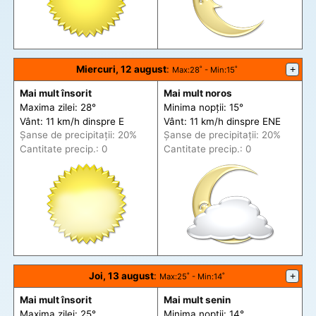
Miercuri, 12 august
:
+
Max
:28˚ -
Min
:15˚
Mai mult însorit
Mai mult noros
Maxima zilei: 28°
Minima nopții: 15°
Vânt: 11 km/h din
spre
E
Vânt: 11 km/h din
spre
ENE
Șanse de precip
itații
: 20%
Șanse de precip
itații
: 20%
Cantitate precip.: 0
Cantitate precip.: 0
Joi, 13 august
:
+
Max
:25˚ -
Min
:14˚
Mai mult însorit
Mai mult senin
Maxima zilei: 25°
Minima nopții: 14°