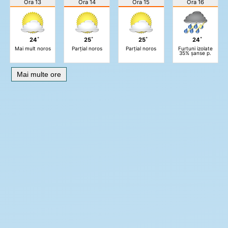
Ora 13
Ora 14
Ora 15
Ora 16
24˚
25˚
25˚
24˚
Mai mult noros
Parțial noros
Parțial noros
Furtuni izolate
35% șanse p.
Mai multe ore