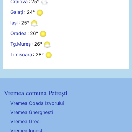
Craiova
: 25°
Galați
: 24°
Iași
: 25°
Oradea
: 26°
Tg.Mureș
: 26°
Timișoara
: 28°
Vremea comuna Petrești
Vremea Coada Izvorului
Vremea Gherghești
Vremea Greci
Vremea Ionești