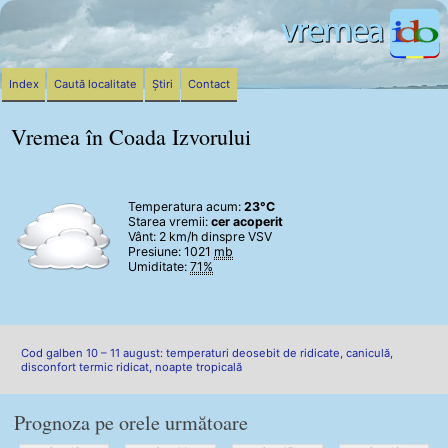
Index
Caută localitate
Știri
Contact
Vremea în Coada Izvorului
Temperatura acum:
23°C
Starea vremii:
cer acoperit
Vânt:
2 km/h
dinspre VSV
Presiune: 1021
mb
Umiditate:
71%
Cod galben 10 – 11 august: temperaturi deosebit de ridicate, caniculă,
disconfort termic ridicat, noapte tropicală
Prognoza pe orele următoare