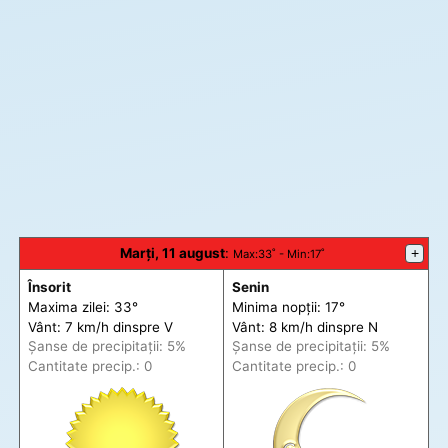
Marți, 11 august
:
+
Max
:33˚ -
Min
:17˚
Însorit
Senin
Maxima zilei: 33°
Minima nopții: 17°
Vânt: 7 km/h din
spre
V
Vânt: 8 km/h din
spre
N
Șanse de precip
itații
: 5%
Șanse de precip
itații
: 5%
Cantitate precip.: 0
Cantitate precip.: 0