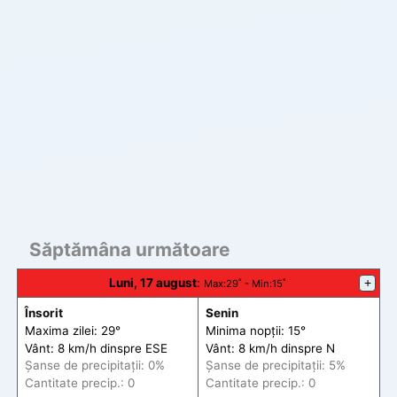
Săptămâna următoare
Luni, 17 august
:
+
Max
:29˚ -
Min
:15˚
Însorit
Senin
Maxima zilei: 29°
Minima nopții: 15°
Vânt: 8 km/h din
spre
ESE
Vânt: 8 km/h din
spre
N
Șanse de precip
itații
: 0%
Șanse de precip
itații
: 5%
Cantitate precip.: 0
Cantitate precip.: 0