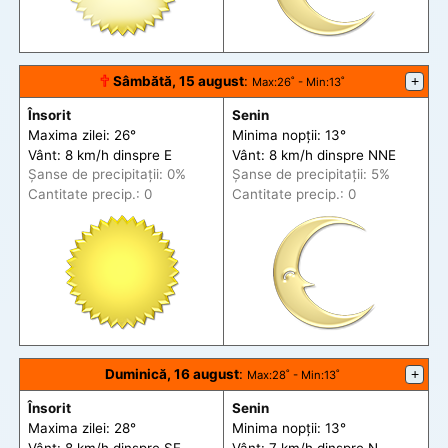
🕆
Sâmbătă, 15 august
:
+
Max
:26˚ -
Min
:13˚
Însorit
Senin
Maxima zilei: 26°
Minima nopții: 13°
Vânt: 8 km/h din
spre
E
Vânt: 8 km/h din
spre
NNE
Șanse de precip
itații
: 0%
Șanse de precip
itații
: 5%
Cantitate precip.: 0
Cantitate precip.: 0
Duminică, 16 august
:
+
Max
:28˚ -
Min
:13˚
Însorit
Senin
Maxima zilei: 28°
Minima nopții: 13°
Vânt: 8 km/h din
spre
SE
Vânt: 7 km/h din
spre
N