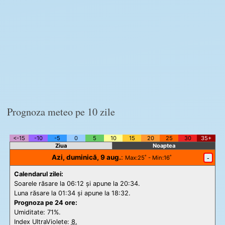
Prognoza meteo pe 10 zile
<-15
-10
-5
0
5
10
15
20
25
30
35+
Ziua
Noaptea
Azi, duminică, 9 aug.
:
-
Max
:25˚ -
Min
:16˚
Calendarul zilei:
Soarele răsare la 06:12 și apune la 20:34.
Luna răsare la 01:34 și apune la 18:32.
Prognoza pe 24 ore:
Umiditate: 71%.
Index UltraViolete:
8.