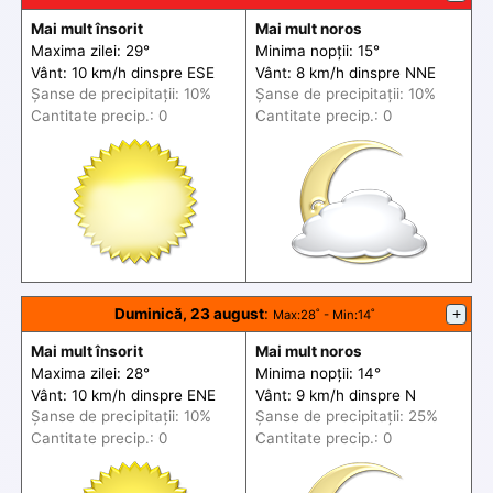
Mai mult însorit
Mai mult noros
Maxima zilei: 29°
Minima nopții: 15°
Vânt: 10 km/h din
spre
ESE
Vânt: 8 km/h din
spre
NNE
Șanse de precip
itații
: 10%
Șanse de precip
itații
: 10%
Cantitate precip.: 0
Cantitate precip.: 0
Duminică, 23 august
:
+
Max
:28˚ -
Min
:14˚
Mai mult însorit
Mai mult noros
Maxima zilei: 28°
Minima nopții: 14°
Vânt: 10 km/h din
spre
ENE
Vânt: 9 km/h din
spre
N
Șanse de precip
itații
: 10%
Șanse de precip
itații
: 25%
Cantitate precip.: 0
Cantitate precip.: 0