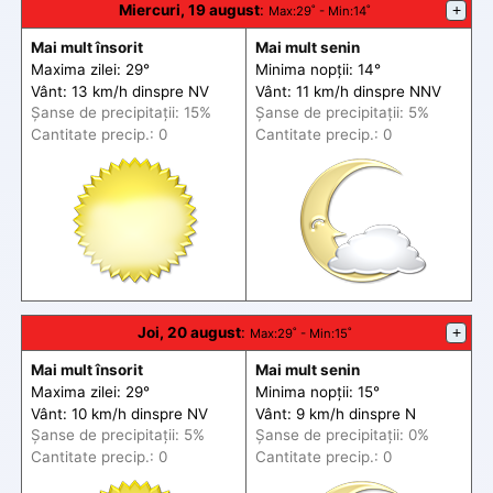
Miercuri, 19 august
:
+
Max
:29˚ -
Min
:14˚
Mai mult însorit
Mai mult senin
Maxima zilei: 29°
Minima nopții: 14°
Vânt: 13 km/h din
spre
NV
Vânt: 11 km/h din
spre
NNV
Șanse de precip
itații
: 15%
Șanse de precip
itații
: 5%
Cantitate precip.: 0
Cantitate precip.: 0
Joi, 20 august
:
+
Max
:29˚ -
Min
:15˚
Mai mult însorit
Mai mult senin
Maxima zilei: 29°
Minima nopții: 15°
Vânt: 10 km/h din
spre
NV
Vânt: 9 km/h din
spre
N
Șanse de precip
itații
: 5%
Șanse de precip
itații
: 0%
Cantitate precip.: 0
Cantitate precip.: 0