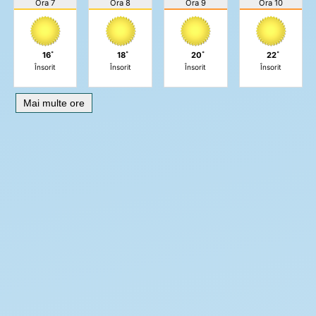
Ora 7
Ora 8
Ora 9
Ora 10
16˚
18˚
20˚
22˚
Însorit
Însorit
Însorit
Însorit
Mai multe ore