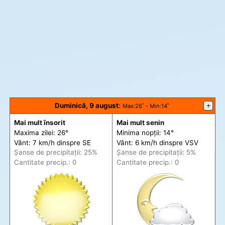
Duminică, 9 august
:
+
Max
:26˚ -
Min
:14˚
Mai mult însorit
Mai mult senin
Maxima zilei: 26°
Minima nopții: 14°
Vânt: 7 km/h din
spre
SE
Vânt: 6 km/h din
spre
VSV
Șanse de precip
itații
: 25%
Șanse de precip
itații
: 5%
Cantitate precip.: 0
Cantitate precip.: 0