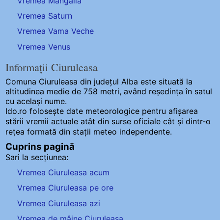
Vremea Mangalia
Vremea Saturn
Vremea Vama Veche
Vremea Venus
Informații Ciuruleasa
Comuna Ciuruleasa
din județul Alba este situată la
altitudinea medie de 758 metri, având reședința în satul
cu același nume.
Ido.ro folosește date meteorologice pentru afișarea
stării vremii actuale atât din surse oficiale cât și dintr-o
rețea formată din stații meteo
independente
.
Cuprins pagină
Sari la secțiunea:
Vremea Ciuruleasa acum
Vremea Ciuruleasa pe ore
Vremea Ciuruleasa azi
Vremea de mâine Ciuruleasa