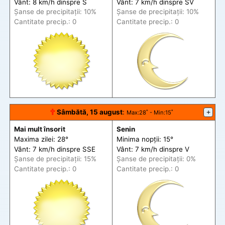
Vânt: 8 km/h din
spre
S
Vânt: 7 km/h din
spre
SV
Șanse de precip
itații
: 10%
Șanse de precip
itații
: 10%
Cantitate precip.: 0
Cantitate precip.: 0
🕆
Sâmbătă, 15 august
:
+
Max
:28˚ -
Min
:15˚
Mai mult însorit
Senin
Maxima zilei: 28°
Minima nopții: 15°
Vânt: 7 km/h din
spre
SSE
Vânt: 7 km/h din
spre
V
Șanse de precip
itații
: 15%
Șanse de precip
itații
: 0%
Cantitate precip.: 0
Cantitate precip.: 0