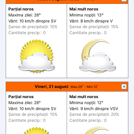
Parțial noros
Mai mult noros
Maxima zilei: 26°
Minima nopții: 13°
Vânt: 10 km/h din
spre
SV
Vânt: 8 km/h din
spre
V
Șanse de precip
itații
: 15%
Șanse de precip
itații
: 15%
Cantitate precip.: 0
Cantitate precip.: 0
Vineri, 21 august
:
+
Max
:26˚ -
Min
:12˚
Parțial noros
Mai mult noros
Maxima zilei: 26°
Minima nopții: 12°
Vânt: 10 km/h din
spre
SV
Vânt: 9 km/h din
spre
VSV
Șanse de precip
itații
: 15%
Șanse de precip
itații
: 20%
Cantitate precip.: 0
Cantitate precip.: 0