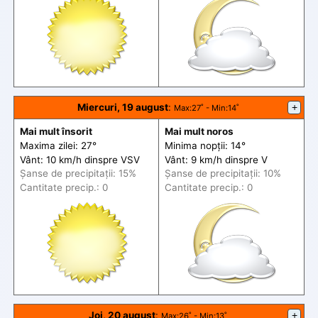
Miercuri, 19 august
:
+
Max
:27˚ -
Min
:14˚
Mai mult însorit
Mai mult noros
Maxima zilei: 27°
Minima nopții: 14°
Vânt: 10 km/h din
spre
VSV
Vânt: 9 km/h din
spre
V
Șanse de precip
itații
: 15%
Șanse de precip
itații
: 10%
Cantitate precip.: 0
Cantitate precip.: 0
Joi, 20 august
:
+
Max
:26˚ -
Min
:13˚