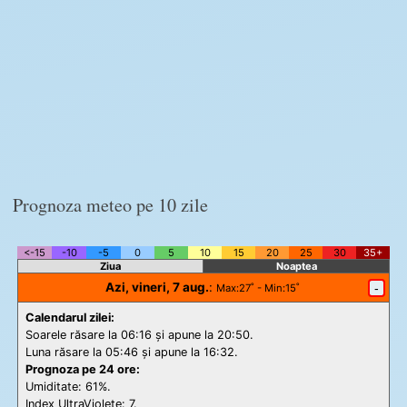
Prognoza meteo pe 10 zile
<-15
-10
-5
0
5
10
15
20
25
30
35+
Ziua
Noaptea
Azi, vineri, 7 aug.
:
-
Max
:27˚ -
Min
:15˚
Calendarul zilei:
Soarele răsare la 06:16 și apune la 20:50.
Luna răsare la 05:46 și apune la 16:32.
Prognoza pe 24 ore:
Umiditate: 61%.
Index UltraViolete:
7.