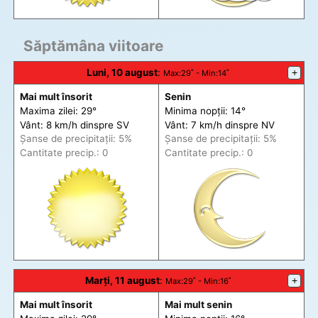
Săptămâna viitoare
Luni, 10 august
:
+
Max
:29˚ -
Min
:14˚
Mai mult însorit
Senin
Maxima zilei: 29°
Minima nopții: 14°
Vânt: 8 km/h din
spre
SV
Vânt: 7 km/h din
spre
NV
Șanse de precip
itații
: 5%
Șanse de precip
itații
: 5%
Cantitate precip.: 0
Cantitate precip.: 0
Marți, 11 august
:
+
Max
:29˚ -
Min
:16˚
Mai mult însorit
Mai mult senin