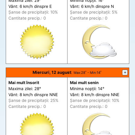
Maxima zilei: 29°
Minima nopții: 16°
Vânt: 6 km/h din
spre
E
Vânt: 6 km/h din
spre
N
Șanse de precip
itații
: 10%
Șanse de precip
itații
: 5%
Cantitate precip.: 0
Cantitate precip.: 0
Miercuri, 12 august
:
+
Max
:28˚ -
Min
:14˚
Mai mult însorit
Mai mult senin
Maxima zilei: 28°
Minima nopții: 14°
Vânt: 8 km/h din
spre
NNE
Vânt: 8 km/h din
spre
NNE
Șanse de precip
itații
: 25%
Șanse de precip
itații
: 10%
Cantitate precip.: 0
Cantitate precip.: 0