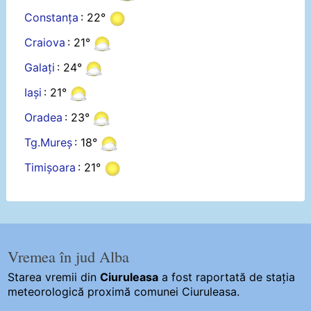
Constanța
: 22°
Craiova
: 21°
Galați
: 24°
Iași
: 21°
Oradea
: 23°
Tg.Mureș
: 18°
Timișoara
: 21°
Vremea în jud Alba
Starea vremii din
Ciuruleasa
a fost raportată de stația
meteorologică proximă comunei Ciuruleasa.