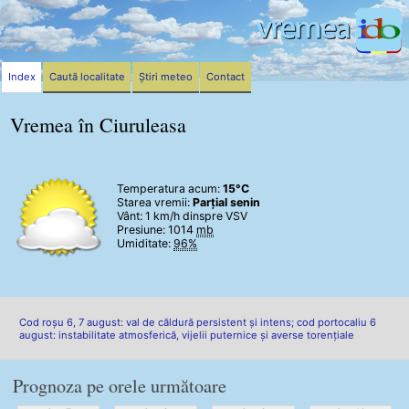
Index
Caută localitate
Știri meteo
Contact
Vremea în Ciuruleasa
Temperatura acum:
15°C
Starea vremii:
Parțial senin
Vânt:
1 km/h
dinspre VSV
Presiune: 1014
mb
Umiditate:
96%
Cod roșu 6, 7 august: val de căldură persistent și intens; cod portocaliu 6
august: instabilitate atmosferică, vijelii puternice și averse torențiale
Prognoza pe orele următoare