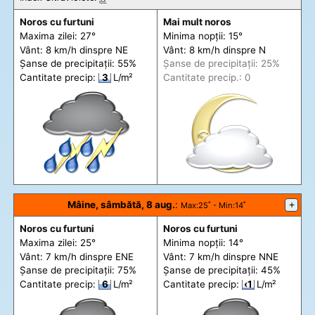
Noros cu furtuni
Mai mult noros
Maxima zilei: 27°
Minima nopții: 15°
Vânt: 8 km/h din
spre
NE
Vânt: 8 km/h din
spre
N
Șanse de precip
itații
: 55%
Șanse de precip
itații
: 25%
Cantitate precip:
3
L/m²
Cantitate precip.: 0
Mâine, sâmbătă, 8 aug.
:
+
Max
:25˚ -
Min
:14˚
Noros cu furtuni
Noros cu furtuni
Maxima zilei: 25°
Minima nopții: 14°
Vânt: 7 km/h din
spre
ENE
Vânt: 7 km/h din
spre
NNE
Șanse de precip
itații
: 75%
Șanse de precip
itații
: 45%
Cantitate precip:
6
L/m²
Cantitate precip:
‹1
L/m²