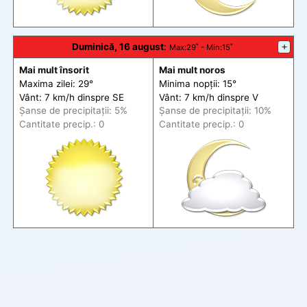
Duminică, 16 august
:
+
Max
:29˚ -
Min
:15˚
Mai mult însorit
Mai mult noros
Maxima zilei: 29°
Minima nopții: 15°
Vânt: 7 km/h din
spre
SE
Vânt: 7 km/h din
spre
V
Șanse de precip
itații
: 5%
Șanse de precip
itații
: 10%
Cantitate precip.: 0
Cantitate precip.: 0