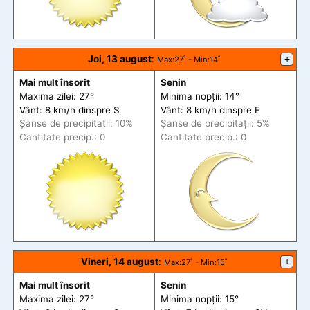
Joi, 13 august
:
+
Max
:27˚ -
Min
:14˚
Mai mult însorit
Senin
Maxima zilei: 27°
Minima nopții: 14°
Vânt: 8 km/h din
spre
S
Vânt: 8 km/h din
spre
E
Șanse de precip
itații
: 10%
Șanse de precip
itații
: 5%
Cantitate precip.: 0
Cantitate precip.: 0
Vineri, 14 august
:
+
Max
:27˚ -
Min
:15˚
Mai mult însorit
Senin
Maxima zilei: 27°
Minima nopții: 15°