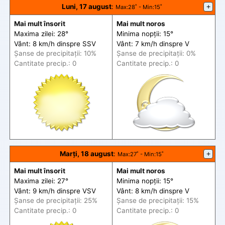
Luni, 17 august
:
+
Max
:28˚ -
Min
:15˚
Mai mult însorit
Mai mult noros
Maxima zilei: 28°
Minima nopții: 15°
Vânt: 8 km/h din
spre
SSV
Vânt: 7 km/h din
spre
V
Șanse de precip
itații
: 10%
Șanse de precip
itații
: 0%
Cantitate precip.: 0
Cantitate precip.: 0
Marți, 18 august
:
+
Max
:27˚ -
Min
:15˚
Mai mult însorit
Mai mult noros
Maxima zilei: 27°
Minima nopții: 15°
Vânt: 9 km/h din
spre
VSV
Vânt: 8 km/h din
spre
V
Șanse de precip
itații
: 25%
Șanse de precip
itații
: 15%
Cantitate precip.: 0
Cantitate precip.: 0