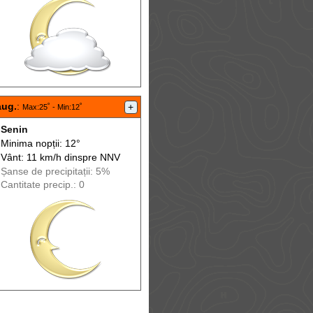
aug.
:
+
Max
:25˚ -
Min
:12˚
Senin
Minima nopții: 12°
Vânt: 11 km/h din
spre
NNV
Șanse de precip
itații
: 5%
Cantitate precip.: 0