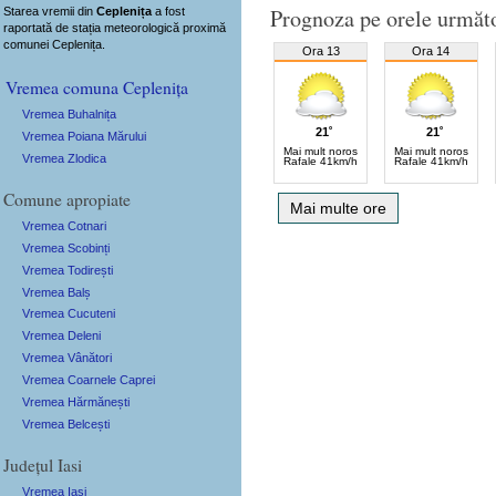
Prognoza pe orele următ
Starea vremii din
Ceplenița
a fost
raportată de stația meteorologică proximă
comunei Ceplenița.
Ora 13
Ora 14
Vremea comuna Ceplenița
Vremea Buhalnița
21˚
21˚
Vremea Poiana Mărului
Mai mult noros
Mai mult noros
Vremea Zlodica
Rafale 41km/h
Rafale 41km/h
Comune apropiate
Mai multe ore
Vremea Cotnari
Vremea Scobinți
Vremea Todirești
Vremea Balș
Vremea Cucuteni
Vremea Deleni
Vremea Vânători
Vremea Coarnele Caprei
Vremea Hărmănești
Vremea Belcești
Județul Iasi
Vremea Iași