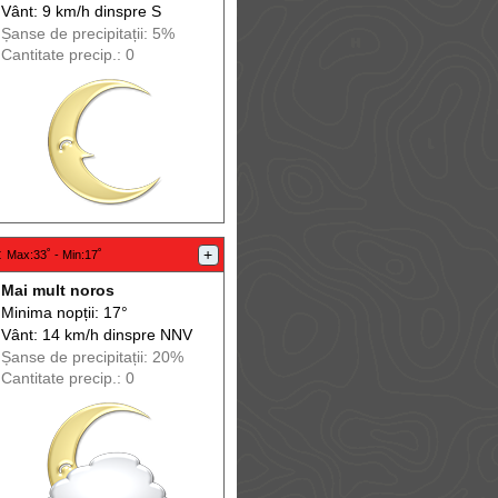
Vânt: 9 km/h din
spre
S
Șanse de precip
itații
: 5%
Cantitate precip.: 0
:
+
Max
:33˚ -
Min
:17˚
Mai mult noros
Minima nopții: 17°
Vânt: 14 km/h din
spre
NNV
Șanse de precip
itații
: 20%
Cantitate precip.: 0