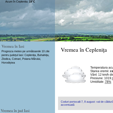
Acum în Ceplenita:
19˚C
Vremea în Iasi
Vremea în Ceplenița
Prognoza meteo pe următoarele 10 zile
pentru județul Iasi: Ceplenița, Buhalnița,
Zlodica, Cotnari, Poiana Mărului,
Horodiștea
Temperatura ac
Starea vremii:
ce
Vânt:
12 km/h
di
Presiune: 1019
Umiditate:
78%
Coduri portocalii 7, 8 august: val de căldură
accentuată
Vremea în jud Iasi