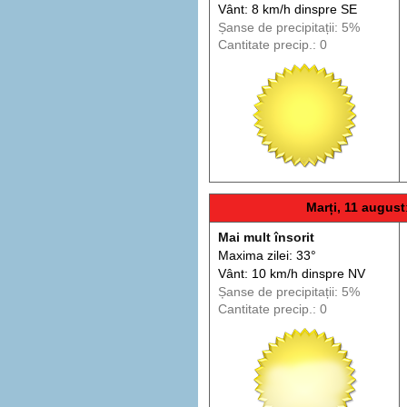
Vânt: 8 km/h din
spre
SE
Șanse de precip
itații
: 5%
Cantitate precip.: 0
Marți, 11 august
Mai mult însorit
Maxima zilei: 33°
Vânt: 10 km/h din
spre
NV
Șanse de precip
itații
: 5%
Cantitate precip.: 0