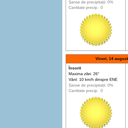
Șanse de precip
itații
: 0%
Cantitate precip.: 0
Vineri, 14 augus
Însorit
Maxima zilei: 26°
Vânt: 10 km/h din
spre
ENE
Șanse de precip
itații
: 0%
Cantitate precip.: 0