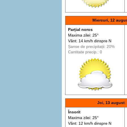
Miercuri, 12 augu
Parțial noros
Maxima zilei: 25°
Vânt: 14 km/h din
spre
N
Șanse de precip
itații
: 20%
Cantitate precip.: 0
Joi, 13 august
:
Însorit
Maxima zilei: 25°
Vânt: 12 km/h din
spre
N