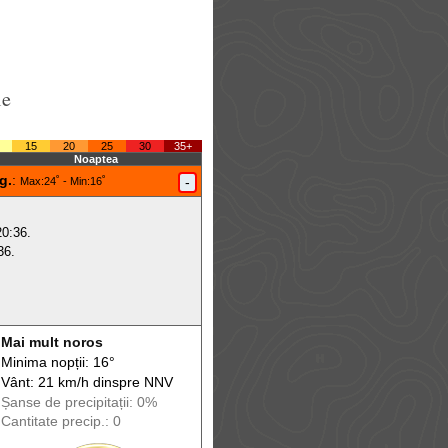
le
15
20
25
30
35+
Noaptea
g.
:
-
Max
:24˚ -
Min
:16˚
20:36.
36.
Mai mult noros
Minima nopții: 16°
Vânt: 21 km/h din
spre
NNV
Șanse de precip
itații
: 0%
Cantitate precip.: 0