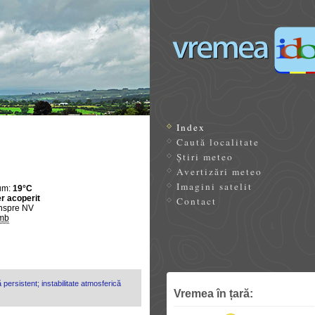
Index
Caută localitate
Știri meteo
Avertizări meteo
Imagini satelit
um:
19°C
r acoperit
Contact
nspre NV
mb
 persistent; instabilitate atmosferică
Vremea în țară: