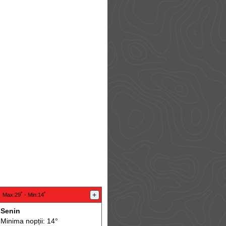
:
+
Max
:29˚ -
Min
:14˚
Senin
Minima nopții: 14°