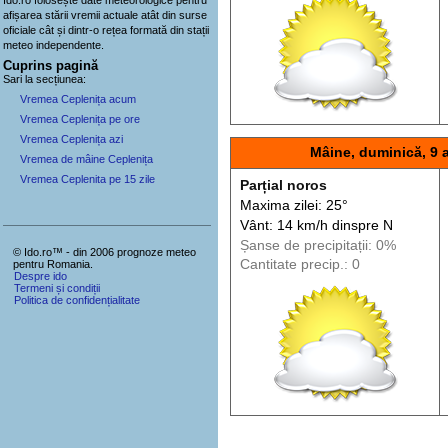
afișarea stării vremii actuale atât din surse
oficiale cât și dintr-o rețea formată din stații
meteo
independente
.
Cuprins pagină
Sari la secțiunea:
Vremea Ceplenița acum
Vremea Ceplenița pe ore
Vremea Ceplenița azi
Mâine, duminică, 9 
Vremea de mâine Ceplenița
Vremea Ceplenita pe 15 zile
Parțial noros
Maxima zilei: 25°
Vânt: 14 km/h din
spre
N
Șanse de precip
itații
: 0%
© Ido.ro™ - din 2006 prognoze meteo
Cantitate precip.: 0
pentru Romania.
Despre ido
Termeni și condiții
Politica de confidențialitate