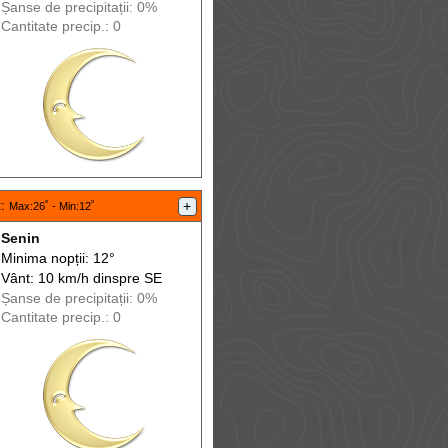
Șanse de precip
itații
: 0%
Cantitate precip.: 0
t
:
+
Max
:26˚ -
Min
:12˚
Senin
Minima nopții: 12°
Vânt: 10 km/h din
spre
SE
Șanse de precip
itații
: 0%
Cantitate precip.: 0