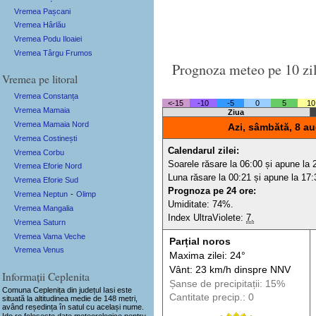
Vremea Pașcani
Vremea Hârlău
Vremea Podu Iloaiei
Vremea Târgu Frumos
Prognoza meteo pe 10 zi
Vremea pe litoral
Vremea Constanța
<-15
-10
-5
0
5
10
Vremea Mamaia
Ziua
Vremea Mamaia Nord
Azi, sâmbătă, 8 au
Vremea Costinești
Calendarul zilei:
Vremea Corbu
Soarele răsare la 06:00 și apune la 
Vremea Eforie Nord
Luna răsare la 00:21 și apune la 17:
Vremea Eforie Sud
Prognoza pe 24 ore:
Vremea Neptun
-
Olimp
Umiditate: 74%.
Vremea Mangalia
Index UltraViolete:
7.
Vremea Saturn
Vremea Vama Veche
Parțial noros
Vremea Venus
Maxima zilei: 24°
Vânt: 23 km/h din
spre
NNV
Informații Ceplenita
Șanse de precip
itații
: 15%
Comuna Ceplenița
din județul Iasi este
Cantitate precip.: 0
situată la altitudinea medie de 148 metri,
având reședința în satul cu același nume.
Ido.ro folosește date meteorologice pentru