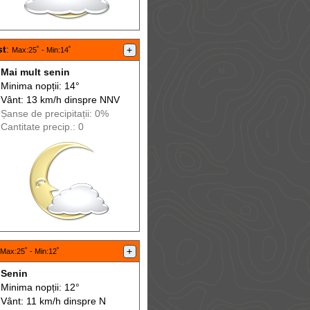
st
:
+
Max
:25˚ -
Min
:14˚
Mai mult senin
Minima nopții: 14°
Vânt: 13 km/h din
spre
NNV
Șanse de precip
itații
: 0%
Cantitate precip.: 0
+
Max
:25˚ -
Min
:12˚
Senin
Minima nopții: 12°
Vânt: 11 km/h din
spre
N