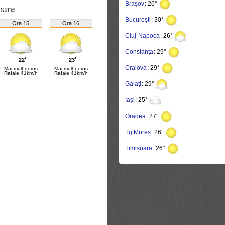
Brașov
: 26°
oare
București
: 30°
Ora 15
Ora 16
Cluj-Napoca
: 26°
Constanța
: 29°
22˚
23˚
Craiova
: 29°
Mai mult noros
Mai mult noros
Rafale 41km/h
Rafale 41km/h
Galați
: 29°
Iași
: 25°
Oradea
: 27°
Tg.Mureș
: 26°
Timișoara
: 26°