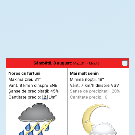
Sâmbătă, 8 august
:
+
Max
:31˚ -
Min
:18˚
Noros cu furtuni
Mai mult senin
Maxima zilei: 31°
Minima nopții: 18°
Vânt: 8 km/h din
spre
ENE
Vânt: 7 km/h din
spre
VSV
Șanse de precip
itații
: 45%
Șanse de precip
itații
: 20%
Cantitate precip:
2
L/m²
Cantitate precip.: 0