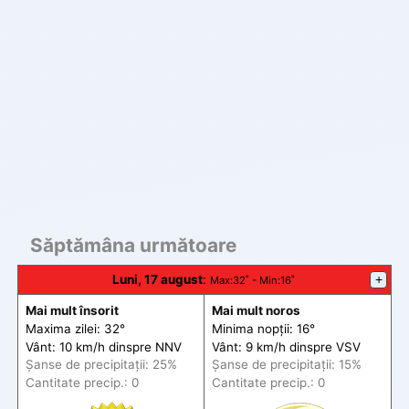
Săptămâna următoare
Luni, 17 august
:
+
Max
:32˚ -
Min
:16˚
Mai mult însorit
Mai mult noros
Maxima zilei: 32°
Minima nopții: 16°
Vânt: 10 km/h din
spre
NNV
Vânt: 9 km/h din
spre
VSV
Șanse de precip
itații
: 25%
Șanse de precip
itații
: 15%
Cantitate precip.: 0
Cantitate precip.: 0