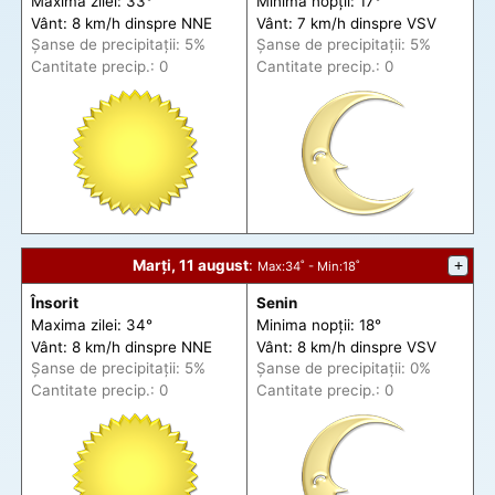
Maxima zilei: 33°
Minima nopții: 17°
Vânt: 8 km/h din
spre
NNE
Vânt: 7 km/h din
spre
VSV
Șanse de precip
itații
: 5%
Șanse de precip
itații
: 5%
Cantitate precip.: 0
Cantitate precip.: 0
Marți, 11 august
:
+
Max
:34˚ -
Min
:18˚
Însorit
Senin
Maxima zilei: 34°
Minima nopții: 18°
Vânt: 8 km/h din
spre
NNE
Vânt: 8 km/h din
spre
VSV
Șanse de precip
itații
: 5%
Șanse de precip
itații
: 0%
Cantitate precip.: 0
Cantitate precip.: 0