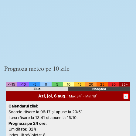
Prognoza meteo pe 10 zile
<-15
-10
-5
0
5
10
15
20
25
30
35+
Ziua
Noaptea
Azi, joi, 6 aug.
:
-
Max
:34˚ -
Min
:18˚
Calendarul zilei:
Soarele răsare la 06:17 și apune la 20:51.
Luna răsare la 13:41 și apune la 15:10.
Prognoza pe 24 ore:
Umiditate: 32%.
Index UltraViolete:
8.