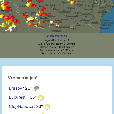
©
Blitzortung.org
Legendă culori hartă:
Alb: a fulgerat acum 0-20 min.
Galben: acum 20-40 minute
Portocaliu: acum 40-80 min.
Roșu: acum 80-120 min.
Vremea în țară:
Brașov
: 25°
București
: 35°
Cluj-Napoca
: 33°