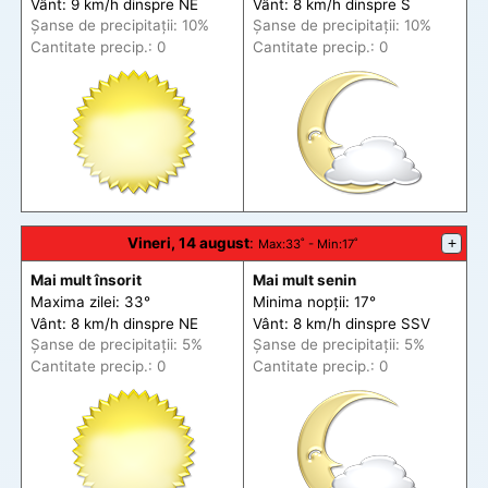
Vânt: 9 km/h din
spre
NE
Vânt: 8 km/h din
spre
S
Șanse de precip
itații
: 10%
Șanse de precip
itații
: 10%
Cantitate precip.: 0
Cantitate precip.: 0
Vineri, 14 august
:
+
Max
:33˚ -
Min
:17˚
Mai mult însorit
Mai mult senin
Maxima zilei: 33°
Minima nopții: 17°
Vânt: 8 km/h din
spre
NE
Vânt: 8 km/h din
spre
SSV
Șanse de precip
itații
: 5%
Șanse de precip
itații
: 5%
Cantitate precip.: 0
Cantitate precip.: 0