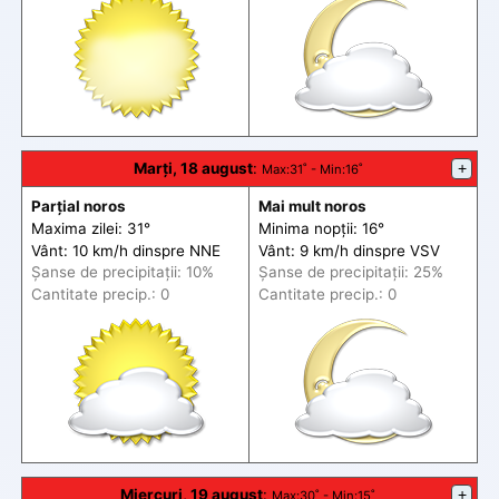
Marți, 18 august
:
+
Max
:31˚ -
Min
:16˚
Parțial noros
Mai mult noros
Maxima zilei: 31°
Minima nopții: 16°
Vânt: 10 km/h din
spre
NNE
Vânt: 9 km/h din
spre
VSV
Șanse de precip
itații
: 10%
Șanse de precip
itații
: 25%
Cantitate precip.: 0
Cantitate precip.: 0
Miercuri, 19 august
:
+
Max
:30˚ -
Min
:15˚