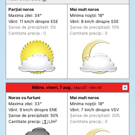
Parțial noros
Mai mult noros
Maxima zilei: 34°
Minima nopții: 18°
Vânt: 11 km/h din
spre
ESE
Vânt: 8 km/h din
spre
SSE
Șanse de precip
itații
: 5%
Șanse de precip
itații
: 10%
Cantitate precip.: 0
Cantitate precip.: 0
Mâine, vineri, 7 aug.
:
+
Max
:33˚ -
Min
:18˚
Noros cu furtuni
Mai mult noros
Maxima zilei: 33°
Minima nopții: 18°
Vânt: 9 km/h din
spre
ENE
Vânt: 7 km/h din
spre
VSV
Șanse de precip
itații
: 50%
Șanse de precip
itații
: 20%
Cantitate precip:
1
L/m²
Cantitate precip.: 0