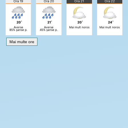
Ora 19
Ora 20
Ora 21
Ora 22
20˚
21˚
20˚
24˚
Averse
Averse
Mai mult noros
Mai mult noros
85% șanse p.
45% șanse p.
Mai multe ore