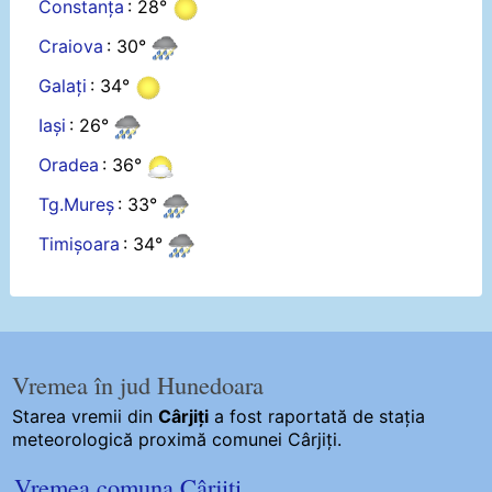
Constanța
: 28°
Craiova
: 30°
Galați
: 34°
Iași
: 26°
Oradea
: 36°
Tg.Mureș
: 33°
Timișoara
: 34°
Vremea în jud Hunedoara
Starea vremii din
Cârjiți
a fost raportată de stația
meteorologică proximă comunei Cârjiți.
Vremea comuna Cârjiți