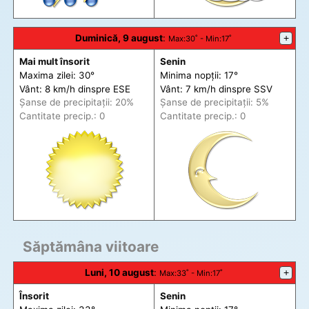
Duminică, 9 august
:
+
Max
:30˚ -
Min
:17˚
Mai mult însorit
Senin
Maxima zilei: 30°
Minima nopții: 17°
Vânt: 8 km/h din
spre
ESE
Vânt: 7 km/h din
spre
SSV
Șanse de precip
itații
: 20%
Șanse de precip
itații
: 5%
Cantitate precip.: 0
Cantitate precip.: 0
Săptămâna viitoare
Luni, 10 august
:
+
Max
:33˚ -
Min
:17˚
Însorit
Senin