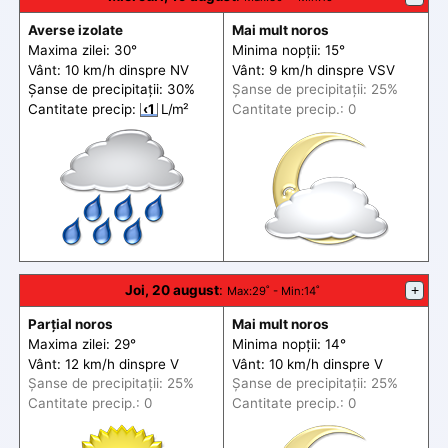
Averse izolate
Mai mult noros
Maxima zilei: 30°
Minima nopții: 15°
Vânt: 10 km/h din
spre
NV
Vânt: 9 km/h din
spre
VSV
Șanse de precip
itații
: 30%
Șanse de precip
itații
: 25%
Cantitate precip:
‹1
L/m²
Cantitate precip.: 0
Joi, 20 august
:
+
Max
:29˚ -
Min
:14˚
Parțial noros
Mai mult noros
Maxima zilei: 29°
Minima nopții: 14°
Vânt: 12 km/h din
spre
V
Vânt: 10 km/h din
spre
V
Șanse de precip
itații
: 25%
Șanse de precip
itații
: 25%
Cantitate precip.: 0
Cantitate precip.: 0