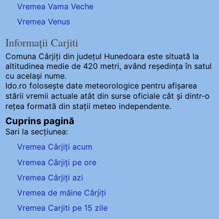
Vremea Vama Veche
Vremea Venus
Informații Carjiti
Comuna Cârjiți
din județul Hunedoara este situată la
altitudinea medie de 420 metri, având reședința în satul
cu același nume.
Ido.ro folosește date meteorologice pentru afișarea
stării vremii actuale atât din surse oficiale cât și dintr-o
rețea formată din stații meteo
independente
.
Cuprins pagină
Sari la secțiunea:
Vremea Cârjiți acum
Vremea Cârjiți pe ore
Vremea Cârjiți azi
Vremea de mâine Cârjiți
Vremea Carjiti pe 15 zile