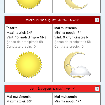
Miercuri, 12 august
:
+
Max
:34˚ -
Min
:17˚
Însorit
Mai mult senin
Maxima zilei: 34°
Minima nopții: 17°
Vânt: 10 km/h din
spre
NNE
Vânt: 9 km/h din
spre
N
Șanse de precip
itații
: 5%
Șanse de precip
itații
: 5%
Cantitate precip.: 0
Cantitate precip.: 0
Joi, 13 august
:
+
Max
:33˚ -
Min
:17˚
Mai mult însorit
Mai mult senin
Maxima zilei: 33°
Minima nopții: 17°