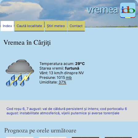
Index
Caută localitate
Știri meteo
Contact
Vremea în Cârjiți
Temperatura acum:
29°C
Starea vremii:
furtună
Vânt:
13 km/h
dinspre NV
Presiune: 1015
mb
Umiditate:
37%
Cod roșu 6, 7 august: val de căldură persistent și intens; cod portocaliu 6
august: instabilitate atmosferică, vijelii puternice și averse torențiale
Prognoza pe orele următoare