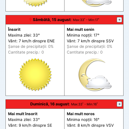
🕆
Sâmbătă, 15 august
:
+
Max
:33˚ -
Min
:17˚
Însorit
Mai mult senin
Maxima zilei: 33°
Minima nopții: 17°
Vânt: 7 km/h din
spre
ENE
Vânt: 7 km/h din
spre
SSV
Șanse de precip
itații
: 0%
Șanse de precip
itații
: 0%
Cantitate precip.: 0
Cantitate precip.: 0
Duminică, 16 august
:
+
Max
:33˚ -
Min
:16˚
Mai mult însorit
Mai mult noros
Maxima zilei: 33°
Minima nopții: 16°
Vânt: 9 km/h din
spre
SE
Vânt: 8 km/h din
spre
VSV