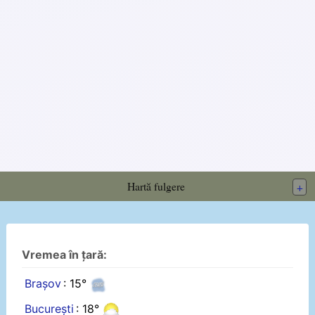
Hartă fulgere
+
Vremea în țară:
Brașov
: 15°
București
: 18°