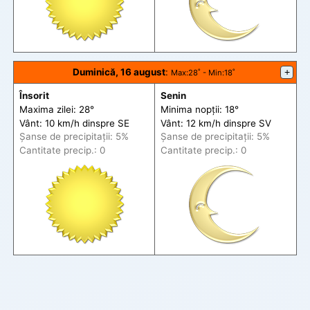
Duminică, 16 august
:
+
Max
:28˚ -
Min
:18˚
Însorit
Senin
Maxima zilei: 28°
Minima nopții: 18°
Vânt: 10 km/h din
spre
SE
Vânt: 12 km/h din
spre
SV
Șanse de precip
itații
: 5%
Șanse de precip
itații
: 5%
Cantitate precip.: 0
Cantitate precip.: 0