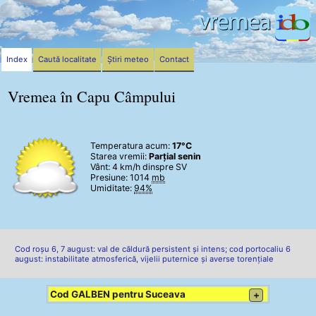
Index
Caută localitate
Știri meteo
Contact
Vremea în Capu Câmpului
Temperatura acum:
17°C
Starea vremii:
Parțial senin
Vânt:
4 km/h
dinspre SV
Presiune: 1014
mb
Umiditate:
94%
Cod roșu 6, 7 august: val de căldură persistent și intens; cod portocaliu 6
august: instabilitate atmosferică, vijelii puternice și averse torențiale
Cod GALBEN pentru Suceava
+