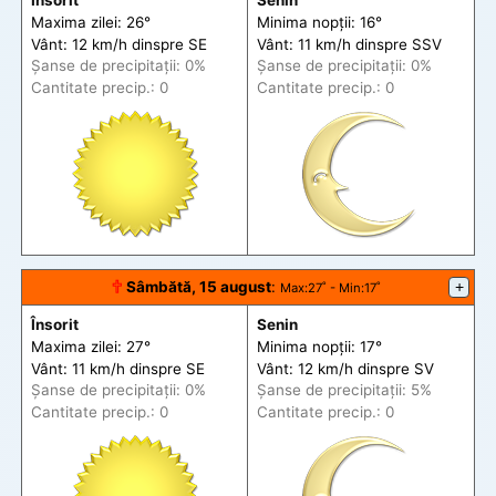
Însorit
Senin
Maxima zilei: 26°
Minima nopții: 16°
Vânt: 12 km/h din
spre
SE
Vânt: 11 km/h din
spre
SSV
Șanse de precip
itații
: 0%
Șanse de precip
itații
: 0%
Cantitate precip.: 0
Cantitate precip.: 0
🕆
Sâmbătă, 15 august
:
+
Max
:27˚ -
Min
:17˚
Însorit
Senin
Maxima zilei: 27°
Minima nopții: 17°
Vânt: 11 km/h din
spre
SE
Vânt: 12 km/h din
spre
SV
Șanse de precip
itații
: 0%
Șanse de precip
itații
: 5%
Cantitate precip.: 0
Cantitate precip.: 0