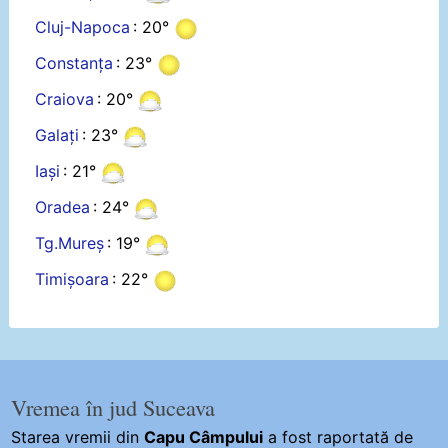
Cluj-Napoca
: 20°
Constanța
: 23°
Craiova
: 20°
Galați
: 23°
Iași
: 21°
Oradea
: 24°
Tg.Mureș
: 19°
Timișoara
: 22°
Vremea în jud Suceava
Starea vremii din
Capu Câmpului
a fost raportată de