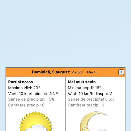
Duminică, 9 august
:
+
Max
:23˚ -
Min
:16˚
Parțial noros
Mai mult senin
Maxima zilei: 23°
Minima nopții: 16°
Vânt: 10 km/h din
spre
NNE
Vânt: 10 km/h din
spre
V
Șanse de precip
itații
: 5%
Șanse de precip
itații
: 5%
Cantitate precip.: 0
Cantitate precip.: 0