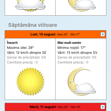
Săptămâna viitoare
Luni, 10 august
:
+
Max
:28˚ -
Min
:17˚
Însorit
Mai mult senin
Maxima zilei: 28°
Minima nopții: 17°
Vânt: 12 km/h din
spre
SE
Vânt: 13 km/h din
spre
SV
Șanse de precip
itații
: 5%
Șanse de precip
itații
: 5%
Cantitate precip.: 0
Cantitate precip.: 0
Marți, 11 august
:
+
Max
:30˚ -
Min
:19˚