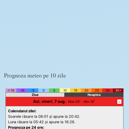
Prognoza meteo pe 10 zile
<-15
-10
-5
0
5
10
15
20
25
30
35+
Ziua
Noaptea
Azi, vineri, 7 aug.
:
-
Max
:29˚ -
Min
:19˚
Calendarul zilei:
Soarele răsare la 06:01 și apune la 20:42.
Luna răsare la 05:42 și apune la 16:26.
Prognoza pe 24 ore: