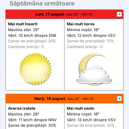
Săptămâna următoare
Luni, 17 august
:
+
Max
:29˚ -
Min
:18˚
Mai mult însorit
Mai mult noros
Maxima zilei: 29°
Minima nopții: 18°
Vânt: 10 km/h din
spre
ENE
Vânt: 12 km/h din
spre
VSV
Șanse de precip
itații
: 20%
Șanse de precip
itații
: 10%
Cantitate precip.: 0
Cantitate precip.: 0
Marți, 18 august
:
+
Max
:28˚ -
Min
:18˚
Averse izolate
Mai mult senin
Maxima zilei: 28°
Minima nopții: 18°
Vânt: 11 km/h din
spre
NNV
Vânt: 13 km/h din
spre
VSV
Șanse de precip
itații
: 30%
Șanse de precip
itații
: 20%