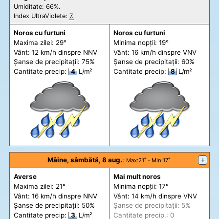
Umiditate: 66%.
Index UltraViolete:
7.
Noros cu furtuni
Noros cu furtuni
Maxima zilei: 29°
Minima nopții: 19°
Vânt: 12 km/h din
spre
NNV
Vânt: 16 km/h din
spre
VNV
Șanse de precip
itații
: 75%
Șanse de precip
itații
: 60%
Cantitate precip:
4
L/m²
Cantitate precip:
8
L/m²
Mâine, sâmbătă, 8 aug.
:
+
Max
:21˚ -
Min
:17˚
Averse
Mai mult noros
Maxima zilei: 21°
Minima nopții: 17°
Vânt: 16 km/h din
spre
NNV
Vânt: 14 km/h din
spre
VNV
Șanse de precip
itații
: 50%
Șanse de precip
itații
: 5%
Cantitate precip:
3
L/m²
Cantitate precip.: 0