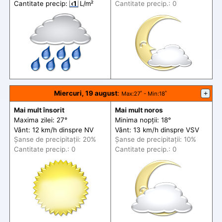
Cantitate precip:
‹1
L/m²
Cantitate precip.: 0
Miercuri, 19 august
:
+
Max
:27˚ -
Min
:18˚
Mai mult însorit
Mai mult noros
Maxima zilei: 27°
Minima nopții: 18°
Vânt: 12 km/h din
spre
NV
Vânt: 13 km/h din
spre
VSV
Șanse de precip
itații
: 20%
Șanse de precip
itații
: 10%
Cantitate precip.: 0
Cantitate precip.: 0