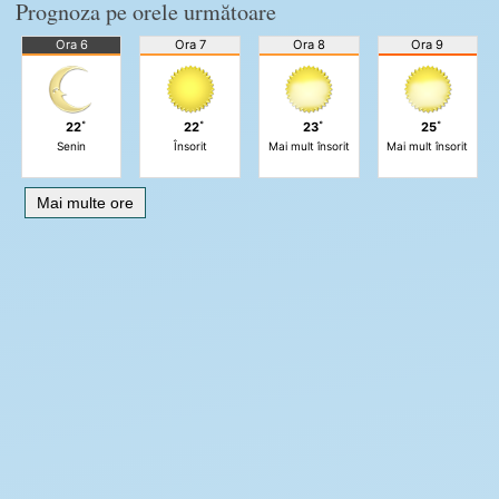
Prognoza pe orele următoare
Ora 6
Ora 7
Ora 8
Ora 9
22˚
22˚
23˚
25˚
Senin
Însorit
Mai mult însorit
Mai mult însorit
Mai multe ore