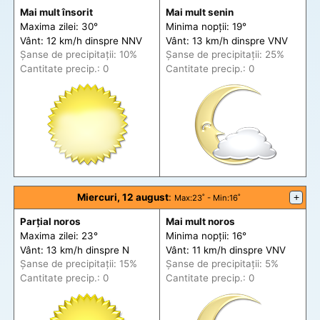
Mai mult însorit
Mai mult senin
Maxima zilei: 30°
Minima nopții: 19°
Vânt: 12 km/h din
spre
NNV
Vânt: 13 km/h din
spre
VNV
Șanse de precip
itații
: 10%
Șanse de precip
itații
: 25%
Cantitate precip.: 0
Cantitate precip.: 0
Miercuri, 12 august
:
+
Max
:23˚ -
Min
:16˚
Parțial noros
Mai mult noros
Maxima zilei: 23°
Minima nopții: 16°
Vânt: 13 km/h din
spre
N
Vânt: 11 km/h din
spre
VNV
Șanse de precip
itații
: 15%
Șanse de precip
itații
: 5%
Cantitate precip.: 0
Cantitate precip.: 0