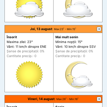
Joi, 13 august
:
+
Max
:23˚ -
Min
:15˚
Însorit
Mai mult senin
Maxima zilei: 23°
Minima nopții: 15°
Vânt: 11 km/h din
spre
ENE
Vânt: 10 km/h din
spre
SSV
Șanse de precip
itații
: 0%
Șanse de precip
itații
: 0%
Cantitate precip.: 0
Cantitate precip.: 0
Vineri, 14 august
:
+
Max
:26˚ -
Min
:16˚