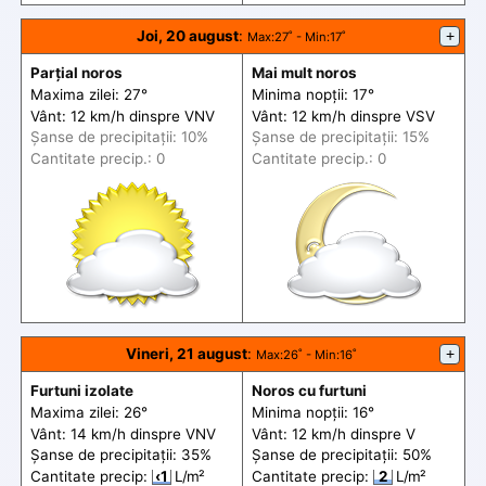
Joi, 20 august
:
+
Max
:27˚ -
Min
:17˚
Parțial noros
Mai mult noros
Maxima zilei: 27°
Minima nopții: 17°
Vânt: 12 km/h din
spre
VNV
Vânt: 12 km/h din
spre
VSV
Șanse de precip
itații
: 10%
Șanse de precip
itații
: 15%
Cantitate precip.: 0
Cantitate precip.: 0
Vineri, 21 august
:
+
Max
:26˚ -
Min
:16˚
Furtuni izolate
Noros cu furtuni
Maxima zilei: 26°
Minima nopții: 16°
Vânt: 14 km/h din
spre
VNV
Vânt: 12 km/h din
spre
V
Șanse de precip
itații
: 35%
Șanse de precip
itații
: 50%
Cantitate precip:
‹1
L/m²
Cantitate precip:
2
L/m²