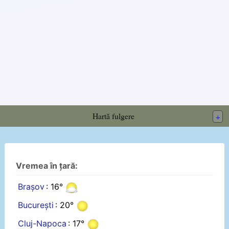
Hartă fulgere
+
Vremea în țară:
Brașov
: 16°
București
: 20°
Cluj-Napoca
: 17°