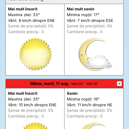
Mai mult însorit
Mai mult senin
Maxima zilei: 33°
Minima nopții: 17°
Vânt: 8 km/h din
spre
ENE
Vânt: 7 km/h din
spre
ESE
Șanse de precip
itații
: 0%
Șanse de precip
itații
: 0%
Cantitate precip.: 0
Cantitate precip.: 0
Mâine, marți, 11 aug.
:
+
Max
:35˚ -
Min
:16˚
Mai mult însorit
Senin
Maxima zilei: 35°
Minima nopții: 16°
Vânt: 10 km/h din
spre
ENE
Vânt: 11 km/h din
spre
NE
Șanse de precip
itații
: 5%
Șanse de precip
itații
: 5%
Cantitate precip.: 0
Cantitate precip.: 0