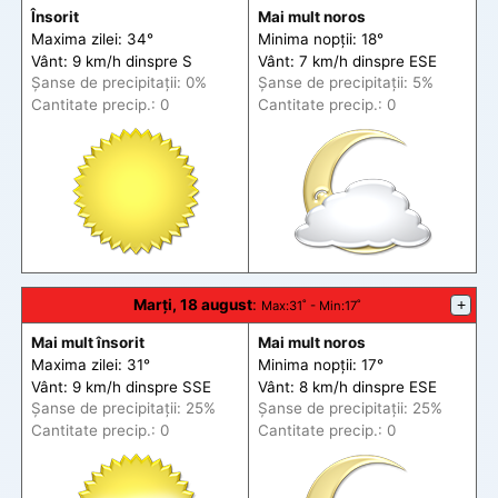
Însorit
Mai mult noros
Maxima zilei: 34°
Minima nopții: 18°
Vânt: 9 km/h din
spre
S
Vânt: 7 km/h din
spre
ESE
Șanse de precip
itații
: 0%
Șanse de precip
itații
: 5%
Cantitate precip.: 0
Cantitate precip.: 0
Marți, 18 august
:
+
Max
:31˚ -
Min
:17˚
Mai mult însorit
Mai mult noros
Maxima zilei: 31°
Minima nopții: 17°
Vânt: 9 km/h din
spre
SSE
Vânt: 8 km/h din
spre
ESE
Șanse de precip
itații
: 25%
Șanse de precip
itații
: 25%
Cantitate precip.: 0
Cantitate precip.: 0