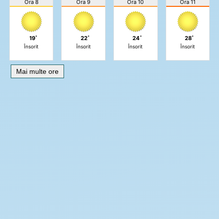
Ora 8
Ora 9
Ora 10
Ora 11
19˚
22˚
24˚
28˚
Însorit
Însorit
Însorit
Însorit
Mai multe ore