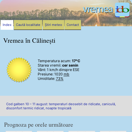
Index
Caută localitate
Știri meteo
Contact
Vremea în Călinești
Temperatura acum:
17°C
Starea vremii:
cer senin
Vânt:
1 km/h
dinspre ESE
Presiune: 1020
mb
Umiditate:
73%
Cod galben 10 – 11 august: temperaturi deosebit de ridicate, caniculă,
disconfort termic ridicat, noapte tropicală
Prognoza pe orele următoare