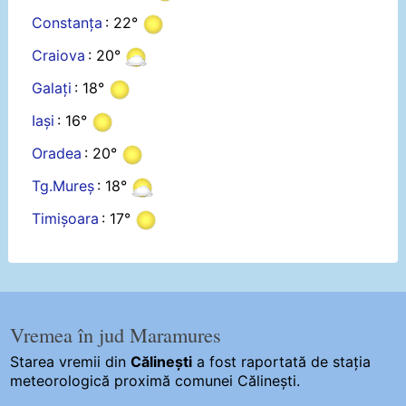
Constanța
: 22°
Craiova
: 20°
Galați
: 18°
Iași
: 16°
Oradea
: 20°
Tg.Mureș
: 18°
Timișoara
: 17°
Vremea în jud Maramures
Starea vremii din
Călinești
a fost raportată de stația
meteorologică proximă comunei Călinești.