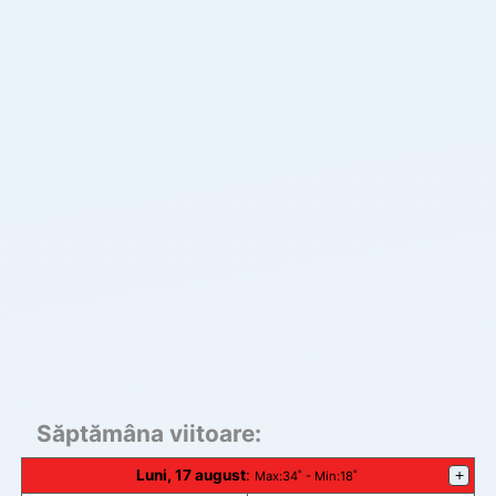
Săptămâna viitoare:
Luni, 17 august
:
+
Max
:34˚ -
Min
:18˚