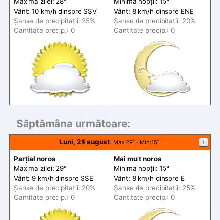
Maxima zilei: 28°
Minima nopții: 15°
Vânt: 10 km/h din
spre
SSV
Vânt: 8 km/h din
spre
ENE
Șanse de precip
itații
: 25%
Șanse de precip
itații
: 20%
Cantitate precip.: 0
Cantitate precip.: 0
Săptămâna următoare:
Luni, 24 august
:
+
Max
:29˚ -
Min
:15˚
Parțial noros
Mai mult noros
Maxima zilei: 29°
Minima nopții: 15°
Vânt: 9 km/h din
spre
SSE
Vânt: 8 km/h din
spre
E
Șanse de precip
itații
: 20%
Șanse de precip
itații
: 25%
Cantitate precip.: 0
Cantitate precip.: 0