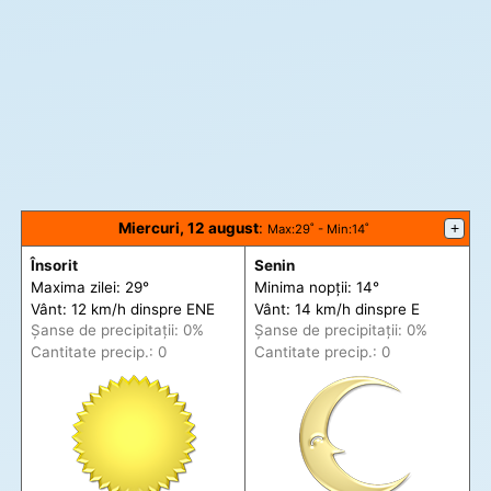
Miercuri, 12 august
:
+
Max
:29˚ -
Min
:14˚
Însorit
Senin
Maxima zilei: 29°
Minima nopții: 14°
Vânt: 12 km/h din
spre
ENE
Vânt: 14 km/h din
spre
E
Șanse de precip
itații
: 0%
Șanse de precip
itații
: 0%
Cantitate precip.: 0
Cantitate precip.: 0