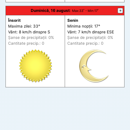
Duminică, 16 august
:
+
Max
:33˚ -
Min
:17˚
Însorit
Senin
Maxima zilei: 33°
Minima nopții: 17°
Vânt: 8 km/h din
spre
S
Vânt: 7 km/h din
spre
ESE
Șanse de precip
itații
: 0%
Șanse de precip
itații
: 0%
Cantitate precip.: 0
Cantitate precip.: 0