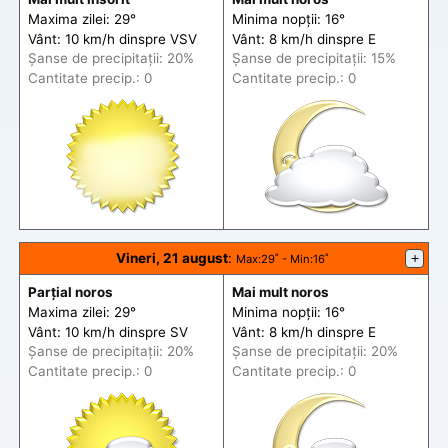
Maxima zilei: 29°
Minima nopții: 16°
Vânt: 10 km/h din
spre
VSV
Vânt: 8 km/h din
spre
E
Șanse de precip
itații
: 20%
Șanse de precip
itații
: 15%
Cantitate precip.: 0
Cantitate precip.: 0
Vineri, 21 august
:
+
Max
:29˚ -
Min
:16˚
Parțial noros
Mai mult noros
Maxima zilei: 29°
Minima nopții: 16°
Vânt: 10 km/h din
spre
SV
Vânt: 8 km/h din
spre
E
Șanse de precip
itații
: 20%
Șanse de precip
itații
: 20%
Cantitate precip.: 0
Cantitate precip.: 0