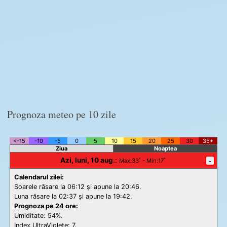
Prognoza meteo pe 10 zile
<-15
-10
-5
0
5
10
15
20
25
30
35+
Ziua
Noaptea
Azi, luni, 10 aug.
:
-
Max
:33˚ -
Min
:17˚
Calendarul zilei:
Soarele răsare la 06:12 și apune la 20:46.
Luna răsare la 02:37 și apune la 19:42.
Prognoza pe 24 ore:
Umiditate: 54%.
Index UltraViolete:
7.