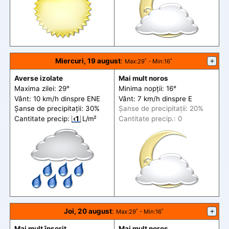
Miercuri, 19 august
:
+
Max
:29˚ -
Min
:16˚
Averse izolate
Mai mult noros
Maxima zilei: 29°
Minima nopții: 16°
Vânt: 10 km/h din
spre
ENE
Vânt: 7 km/h din
spre
E
Șanse de precip
itații
: 30%
Șanse de precip
itații
: 20%
Cantitate precip:
‹1
L/m²
Cantitate precip.: 0
Joi, 20 august
:
+
Max
:29˚ -
Min
:16˚
Mai mult însorit
Mai mult noros