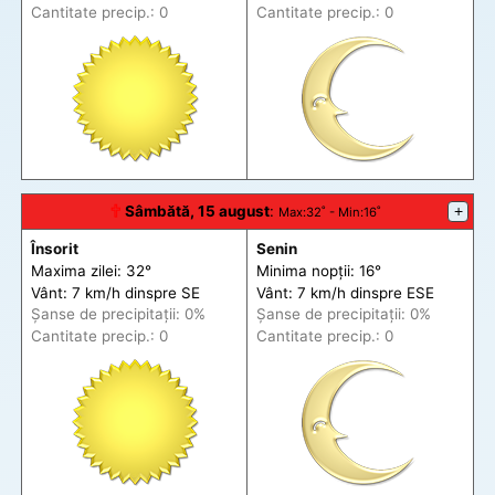
Cantitate precip.: 0
Cantitate precip.: 0
🕆
Sâmbătă, 15 august
:
+
Max
:32˚ -
Min
:16˚
Însorit
Senin
Maxima zilei: 32°
Minima nopții: 16°
Vânt: 7 km/h din
spre
SE
Vânt: 7 km/h din
spre
ESE
Șanse de precip
itații
: 0%
Șanse de precip
itații
: 0%
Cantitate precip.: 0
Cantitate precip.: 0