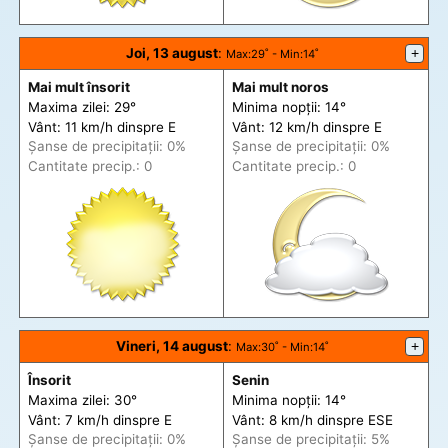
Joi, 13 august
:
+
Max
:29˚ -
Min
:14˚
Mai mult însorit
Mai mult noros
Maxima zilei: 29°
Minima nopții: 14°
Vânt: 11 km/h din
spre
E
Vânt: 12 km/h din
spre
E
Șanse de precip
itații
: 0%
Șanse de precip
itații
: 0%
Cantitate precip.: 0
Cantitate precip.: 0
Vineri, 14 august
:
+
Max
:30˚ -
Min
:14˚
Însorit
Senin
Maxima zilei: 30°
Minima nopții: 14°
Vânt: 7 km/h din
spre
E
Vânt: 8 km/h din
spre
ESE
Șanse de precip
itații
: 0%
Șanse de precip
itații
: 5%