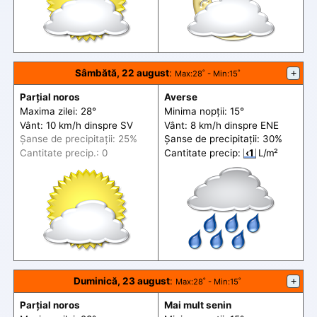
Sâmbătă, 22 august
:
+
Max
:28˚ -
Min
:15˚
Parțial noros
Averse
Maxima zilei: 28°
Minima nopții: 15°
Vânt: 10 km/h din
spre
SV
Vânt: 8 km/h din
spre
ENE
Șanse de precip
itații
: 25%
Șanse de precip
itații
: 30%
Cantitate precip.: 0
Cantitate precip:
‹1
L/m²
Duminică, 23 august
:
+
Max
:28˚ -
Min
:15˚
Parțial noros
Mai mult senin