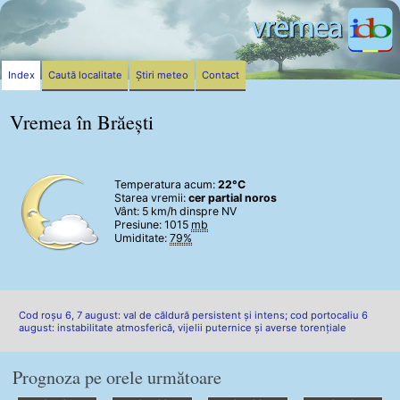
Index
Caută localitate
Știri meteo
Contact
Vremea în Brăești
Temperatura acum:
22°C
Starea vremii:
cer partial noros
Vânt:
5 km/h
dinspre NV
Presiune: 1015
mb
Umiditate:
79%
Cod roșu 6, 7 august: val de căldură persistent și intens; cod portocaliu 6
august: instabilitate atmosferică, vijelii puternice și averse torențiale
Prognoza pe orele următoare