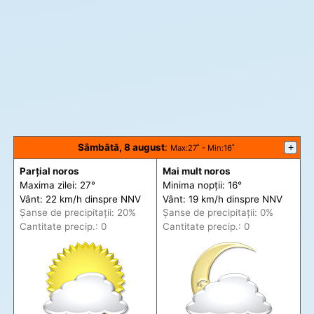
Sâmbătă, 8 august
:
+
Max
:27˚ -
Min
:16˚
Parțial noros
Mai mult noros
Maxima zilei: 27°
Minima nopții: 16°
Vânt: 22 km/h din
spre
NNV
Vânt: 19 km/h din
spre
NNV
Șanse de precip
itații
: 20%
Șanse de precip
itații
: 0%
Cantitate precip.: 0
Cantitate precip.: 0