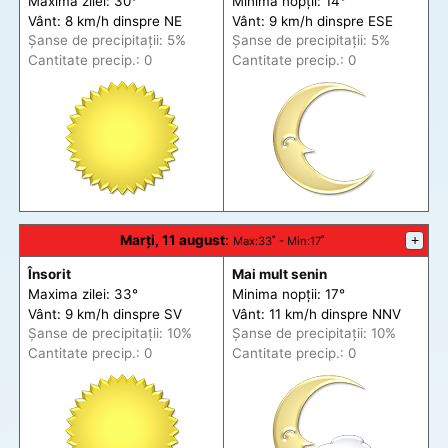
Maxima zilei: 30°
Minima nopții: 14°
Vânt: 8 km/h din
spre
NE
Vânt: 9 km/h din
spre
ESE
Șanse de precip
itații
: 5%
Șanse de precip
itații
: 5%
Cantitate precip.: 0
Cantitate precip.: 0
Marți, 11 august
:
+
Max
:33˚ -
Min
:17˚
Însorit
Mai mult senin
Maxima zilei: 33°
Minima nopții: 17°
Vânt: 9 km/h din
spre
SV
Vânt: 11 km/h din
spre
NNV
Șanse de precip
itații
: 10%
Șanse de precip
itații
: 10%
Cantitate precip.: 0
Cantitate precip.: 0