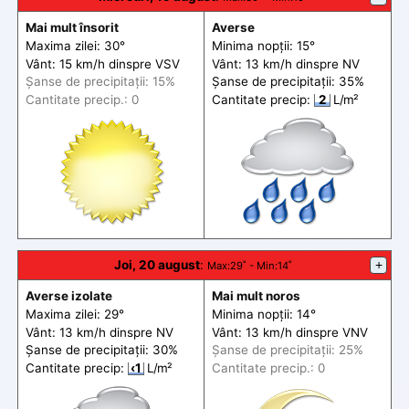
Mai mult însorit
Averse
Maxima zilei: 30°
Minima nopții: 15°
Vânt: 15 km/h din
spre
VSV
Vânt: 13 km/h din
spre
NV
Șanse de precip
itații
: 15%
Șanse de precip
itații
: 35%
Cantitate precip.: 0
Cantitate precip:
2
L/m²
Joi, 20 august
:
+
Max
:29˚ -
Min
:14˚
Averse izolate
Mai mult noros
Maxima zilei: 29°
Minima nopții: 14°
Vânt: 13 km/h din
spre
NV
Vânt: 13 km/h din
spre
VNV
Șanse de precip
itații
: 30%
Șanse de precip
itații
: 25%
Cantitate precip:
‹1
L/m²
Cantitate precip.: 0