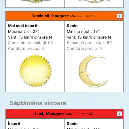
Duminică, 9 august
:
+
Max
:27˚ -
Min
:13˚
Mai mult însorit
Senin
Maxima zilei: 27°
Minima nopții: 13°
Vânt: 15 km/h din
spre
N
Vânt: 13 km/h din
spre
N
Șanse de precip
itații
: 0%
Șanse de precip
itații
: 5%
Cantitate precip.: 0
Cantitate precip.: 0
Săptămâna viitoare
Luni, 10 august
:
+
Max
:30˚ -
Min
:14˚
Însorit
Senin