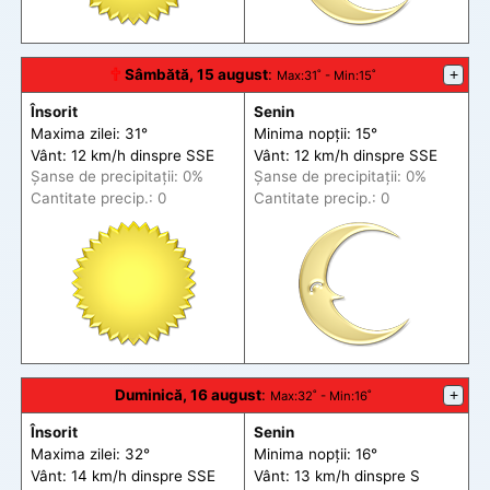
🕆
Sâmbătă, 15 august
:
+
Max
:31˚ -
Min
:15˚
Însorit
Senin
Maxima zilei: 31°
Minima nopții: 15°
Vânt: 12 km/h din
spre
SSE
Vânt: 12 km/h din
spre
SSE
Șanse de precip
itații
: 0%
Șanse de precip
itații
: 0%
Cantitate precip.: 0
Cantitate precip.: 0
Duminică, 16 august
:
+
Max
:32˚ -
Min
:16˚
Însorit
Senin
Maxima zilei: 32°
Minima nopții: 16°
Vânt: 14 km/h din
spre
SSE
Vânt: 13 km/h din
spre
S