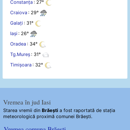
Constanța
: 27°
Craiova
: 29°
Galați
: 31°
Iași
: 26°
Oradea
: 34°
Tg.Mureș
: 31°
Timișoara
: 32°
Vremea în jud Iasi
Starea vremii din
Brăești
a fost raportată de stația
meteorologică proximă comunei Brăești.
Vremea comuna Brăești