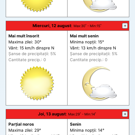
Miercuri, 12 august
:
+
Max
:30˚ -
Min
:15˚
Mai mult însorit
Mai mult senin
Maxima zilei: 30°
Minima nopții: 15°
Vânt: 15 km/h din
spre
N
Vânt: 13 km/h din
spre
N
Șanse de precip
itații
: 5%
Șanse de precip
itații
: 5%
Cantitate precip.: 0
Cantitate precip.: 0
Joi, 13 august
:
+
Max
:29˚ -
Min
:14˚
Parțial noros
Senin
Maxima zilei: 29°
Minima nopții: 14°