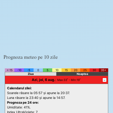
Prognoza meteo pe 10 zile
<-15
-10
-5
0
5
10
15
20
25
30
35+
Ziua
Noaptea
Azi, joi, 6 aug.
:
-
Max
:33˚ -
Min
:19˚
Calendarul zilei:
Soarele răsare la 05:57 și apune la 20:37.
Luna răsare la 23:40 și apune la 14:57.
Prognoza pe 24 ore:
Umiditate: 41%.
Index UltraViolete:
7.