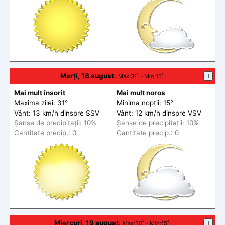
Marți, 18 august
:
+
Max
:31˚ -
Min
:15˚
Mai mult însorit
Mai mult noros
Maxima zilei: 31°
Minima nopții: 15°
Vânt: 13 km/h din
spre
SSV
Vânt: 12 km/h din
spre
VSV
Șanse de precip
itații
: 10%
Șanse de precip
itații
: 10%
Cantitate precip.: 0
Cantitate precip.: 0
Miercuri, 19 august
:
+
Max
:30˚ -
Min
:15˚