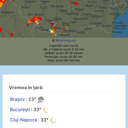
©
Blitzortung.org
Legendă culori hartă:
Alb: a fulgerat acum 0-20 min.
Galben: acum 20-40 minute
Portocaliu: acum 40-80 min.
Roșu: acum 80-120 min.
Vremea în țară:
Brașov
: 23°
București
: 33°
Cluj-Napoca
: 33°