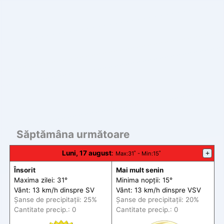
Săptămâna următoare
Luni, 17 august
:
+
Max
:31˚ -
Min
:15˚
Însorit
Mai mult senin
Maxima zilei: 31°
Minima nopții: 15°
Vânt: 13 km/h din
spre
SV
Vânt: 13 km/h din
spre
VSV
Șanse de precip
itații
: 25%
Șanse de precip
itații
: 20%
Cantitate precip.: 0
Cantitate precip.: 0