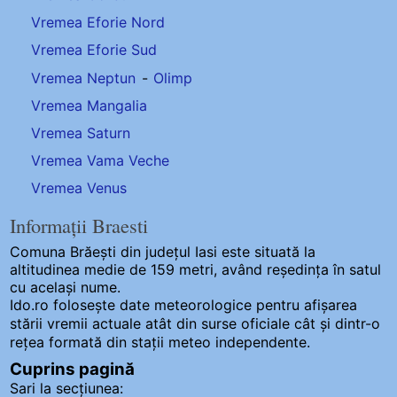
Vremea Eforie Nord
Vremea Eforie Sud
Vremea Neptun
-
Olimp
Vremea Mangalia
Vremea Saturn
Vremea Vama Veche
Vremea Venus
Informații Braesti
Comuna Brăești
din județul Iasi este situată la
altitudinea medie de 159 metri, având reședința în satul
cu același nume.
Ido.ro folosește date meteorologice pentru afișarea
stării vremii actuale atât din surse oficiale cât și dintr-o
rețea formată din stații meteo
independente
.
Cuprins pagină
Sari la secțiunea: