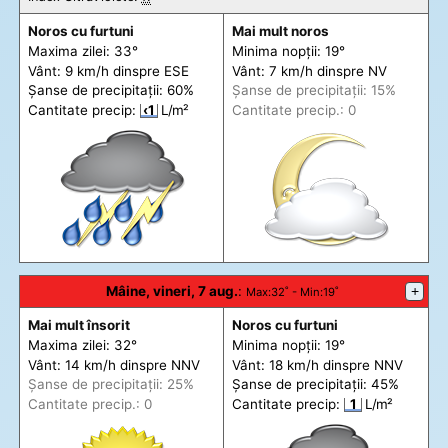
Noros cu furtuni
Mai mult noros
Maxima zilei: 33°
Minima nopții: 19°
Vânt: 9 km/h din
spre
ESE
Vânt: 7 km/h din
spre
NV
Șanse de precip
itații
: 60%
Șanse de precip
itații
: 15%
Cantitate precip:
‹1
L/m²
Cantitate precip.: 0
Mâine, vineri, 7 aug.
:
+
Max
:32˚ -
Min
:19˚
Mai mult însorit
Noros cu furtuni
Maxima zilei: 32°
Minima nopții: 19°
Vânt: 14 km/h din
spre
NNV
Vânt: 18 km/h din
spre
NNV
Șanse de precip
itații
: 25%
Șanse de precip
itații
: 45%
Cantitate precip.: 0
Cantitate precip:
1
L/m²