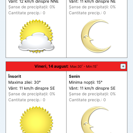
Vânt: 12 km/h din
spre
NNE
Vânt: 11 km/h din
spre
NE
Șanse de precip
itații
: 0%
Șanse de precip
itații
: 0%
Cantitate precip.: 0
Cantitate precip.: 0
Vineri, 14 august
:
+
Max
:30˚ -
Min
:15˚
Însorit
Senin
Maxima zilei: 30°
Minima nopții: 15°
Vânt: 11 km/h din
spre
SE
Vânt: 11 km/h din
spre
SE
Șanse de precip
itații
: 0%
Șanse de precip
itații
: 0%
Cantitate precip.: 0
Cantitate precip.: 0