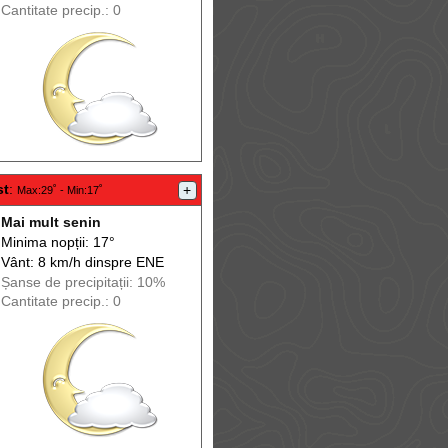
Cantitate precip.: 0
st
:
+
Max
:29˚ -
Min
:17˚
Mai mult senin
Minima nopții: 17°
Vânt: 8 km/h din
spre
ENE
Șanse de precip
itații
: 10%
Cantitate precip.: 0