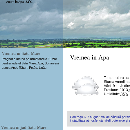
Acum în Apa:
33˚C
Vremea în Satu Mare
Vremea în Apa
Prognoza meteo pe următoarele 10 zile
pentru județul Satu Mare: Apa, Someșeni,
Lunca Apei, Râturi, Potău, Lipău
Temperatura ac
Starea vremii:
ce
Vânt:
9 km/h
din
Presiune: 1013
Umiditate:
35%
Cod roșu 6, 7 august: val de căldură persis
instabilitate atmosferică, vijelii puternice și
Vremea în jud Satu Mare