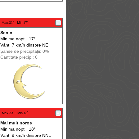
:
+
Max
:31˚ -
Min
:17˚
Senin
Minima nopții: 17°
Vânt: 7 km/h din
spre
NE
Șanse de precip
itații
: 0%
Cantitate precip.: 0
:
+
Max
:33˚ -
Min
:18˚
Mai mult noros
Minima nopții: 18°
Vânt: 9 km/h din
spre
NNE