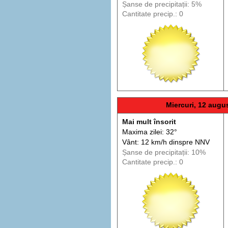
Șanse de precip
itații
: 5%
Cantitate precip.: 0
Miercuri, 12 augu
Mai mult însorit
Maxima zilei: 32°
Vânt: 12 km/h din
spre
NNV
Șanse de precip
itații
: 10%
Cantitate precip.: 0