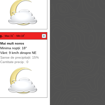
g.
:
+
Max
:31˚ -
Min
:18˚
Mai mult noros
Minima nopții: 18°
Vânt: 9 km/h din
spre
NE
Șanse de precip
itații
: 15%
Cantitate precip.: 0