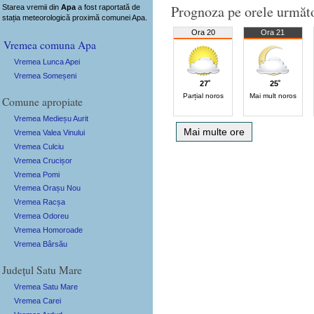
Prognoza pe orele următ
Starea vremii din
Apa
a fost raportată de
stația meteorologică proximă comunei Apa.
Ora 20
Ora 21
Vremea comuna Apa
Vremea Lunca Apei
Vremea Someșeni
27˚
25˚
Parțial noros
Mai mult noros
Comune apropiate
Vremea Medieșu Aurit
Mai multe ore
Vremea Valea Vinului
Vremea Culciu
Vremea Crucișor
Vremea Pomi
Vremea Orașu Nou
Vremea Racșa
Vremea Odoreu
Vremea Homoroade
Vremea Bârsău
Județul Satu Mare
Vremea Satu Mare
Vremea Carei