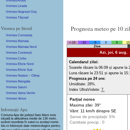
Vremea Ardud
Vremea Livada
Vremea Negrești-Oaș
Vremea Tășnad
Prognoza meteo pe 10 zi
Vremea pe litoral
Vremea Constanța
Vremea Mamaia
<-15
-10
-5
0
5
10
Ziua
Vremea Mamaia Nord
Azi, joi, 6 aug.
:
Vremea Costinești
Vremea Corbu
Calendarul zilei:
Vremea Eforie Nord
Soarele răsare la 06:09 și apune la 
Vremea Eforie Sud
Luna răsare la 23:51 și apune la 15:
Vremea Neptun
-
Olimp
Prognoza pe 24 ore:
Vremea Mangalia
Umiditate: 28%.
Vremea Saturn
Index UltraViolete:
7.
Vremea Vama Veche
Vremea Venus
Parțial noros
Maxima zilei: 39°
Informații Apa
Vânt: 11 km/h din
spre
SE
Comuna Apa
din județul Satu Mare este
Șanse de precip
itații
: 5%
situată la altitudinea medie de 136 metri,
având reședința în satul cu același nume.
Cantitate precip.: 0
Ido.ro folosește date meteorologice pentru
afișarea stării vremii actuale atât din surse