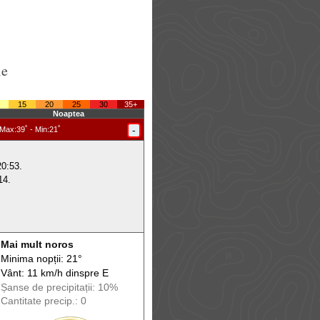
le
15
20
25
30
35+
Noaptea
-
Max
:39˚ -
Min
:21˚
20:53.
14.
Mai mult noros
Minima nopții: 21°
Vânt: 11 km/h din
spre
E
Șanse de precip
itații
: 10%
Cantitate precip.: 0