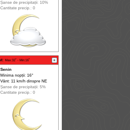
Șanse de precip
itații
: 10%
Cantitate precip.: 0
st
:
+
Max
:32˚ -
Min
:16˚
Senin
Minima nopții: 16°
Vânt: 11 km/h din
spre
NE
Șanse de precip
itații
: 5%
Cantitate precip.: 0