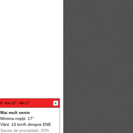
t
:
+
Max
:29˚ -
Min
:17˚
Mai mult senin
Minima nopții: 17°
Vânt: 10 km/h din
spre
ENE
Șanse de precip
itații
: 20%