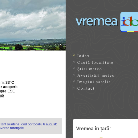
Index
Caută localitate
Știri meteo
Avertizări meteo
Imagini satelit
um:
33°C
r acoperit
Contact
spre ESE
mb
tent și intens; cod portocaliu 6 august:
Vremea în țară:
 averse torențiale