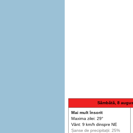
Sâmbătă, 8 augus
Mai mult însorit
Maxima zilei: 29°
Vânt: 9 km/h din
spre
NE
Șanse de precip
itații
: 25%