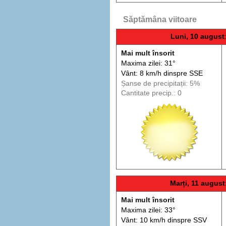
Săptămâna viitoare
Luni, 10 august
Mai mult însorit
Maxima zilei: 31°
Vânt: 8 km/h din
spre
SSE
Șanse de precip
itații
: 5%
Cantitate precip.: 0
Marți, 11 august
Mai mult însorit
Maxima zilei: 33°
Vânt: 10 km/h din
spre
SSV