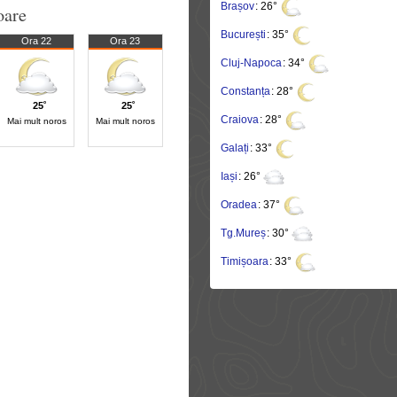
Brașov
: 26°
oare
București
: 35°
Ora 22
Ora 23
Cluj-Napoca
: 34°
Constanța
: 28°
25˚
25˚
Craiova
: 28°
Mai mult noros
Mai mult noros
Galați
: 33°
Iași
: 26°
Oradea
: 37°
Tg.Mureș
: 30°
Timișoara
: 33°