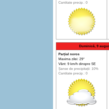
Cantitate precip.: 0
Duminică, 9 augu
Parțial noros
Maxima zilei: 29°
Vânt: 9 km/h din
spre
SE
Șanse de precip
itații
: 10%
Cantitate precip.: 0