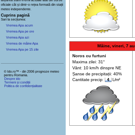
oficiale cât și dintr-o rețea formată din stații
meteo
independente
.
Cuprins pagină
Sari la secțiunea:
Vremea Apa acum
Vremea Apa pe ore
Vremea Apa azi
Vremea de mâine Apa
Mâine, vineri, 7 au
Vremea Apa pe 15 zile
Noros cu furtuni
Maxima zilei: 31°
Vânt: 10 km/h din
spre
NE
© Ido.ro™ - din 2006 prognoze meteo
Șanse de precip
itații
: 40%
pentru Romania.
Despre ido
Cantitate precip:
4
L/m²
Termeni și condiții
Politica de confidențialitate