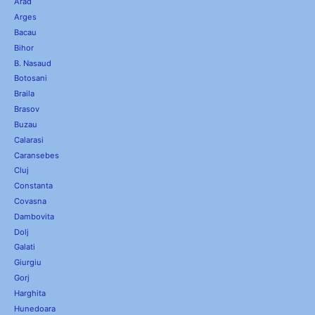
Arad
Arges
Bacau
Bihor
B. Nasaud
Botosani
Braila
Brasov
Buzau
Calarasi
Caransebes
Cluj
Constanta
Covasna
Dambovita
Dolj
Galati
Giurgiu
Gorj
Harghita
Hunedoara