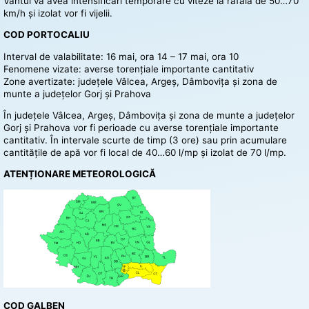
Vântul va avea intensificări temporare cu viteze la rafală de 50…70
km/h și izolat vor fi vijelii.
COD PORTOCALIU
Interval de valabilitate: 16 mai, ora 14 – 17 mai, ora 10
Fenomene vizate: averse torențiale importante cantitativ
Zone avertizate: județele Vâlcea, Argeș, Dâmbovița și zona de
munte a județelor Gorj și Prahova
În județele Vâlcea, Argeș, Dâmbovița și zona de munte a județelor
Gorj și Prahova vor fi perioade cu averse torențiale importante
cantitativ. În intervale scurte de timp (3 ore) sau prin acumulare
cantitățile de apă vor fi local de 40…60 l/mp și izolat de 70 l/mp.
ATENȚIONARE METEOROLOGICĂ
COD GALBEN