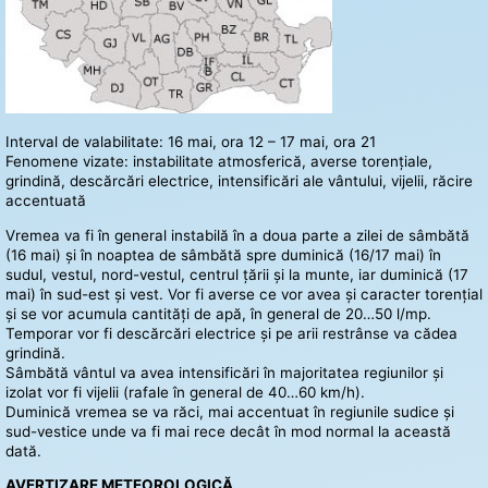
Interval de valabilitate: 16 mai, ora 12 – 17 mai, ora 21
Fenomene vizate: instabilitate atmosferică, averse torențiale,
grindină, descărcări electrice, intensificări ale vântului, vijelii, răcire
accentuată
Vremea va fi în general instabilă în a doua parte a zilei de sâmbătă
(16 mai) și în noaptea de sâmbătă spre duminică (16/17 mai) în
sudul, vestul, nord-vestul, centrul țării și la munte, iar duminică (17
mai) în sud-est și vest. Vor fi averse ce vor avea și caracter torențial
și se vor acumula cantități de apă, în general de 20…50 l/mp.
Temporar vor fi descărcări electrice și pe arii restrânse va cădea
grindină.
Sâmbătă vântul va avea intensificări în majoritatea regiunilor și
izolat vor fi vijelii (rafale în general de 40…60 km/h).
Duminică vremea se va răci, mai accentuat în regiunile sudice și
sud-vestice unde va fi mai rece decât în mod normal la această
dată.
AVERTIZARE METEOROLOGICĂ