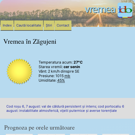
Index
Caută localitate
Știri
Contact
Vremea în Zăgujeni
Temperatura acum:
27°C
Starea vremii:
cer senin
Vânt:
2 km/h
dinspre SE
Presiune: 1015
mb
Umiditate:
45%
Cod roșu 6, 7 august: val de căldură persistent și intens; cod portocaliu 6
august: instabilitate atmosferică, vijelii puternice și averse torențiale
Prognoza pe orele următoare