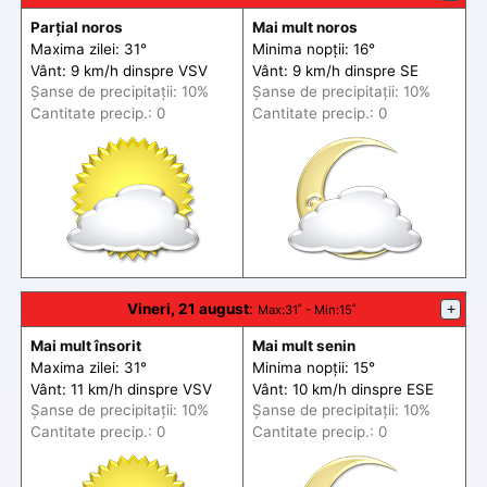
Parțial noros
Mai mult noros
Maxima zilei: 31°
Minima nopții: 16°
Vânt: 9 km/h din
spre
VSV
Vânt: 9 km/h din
spre
SE
Șanse de precip
itații
: 10%
Șanse de precip
itații
: 10%
Cantitate precip.: 0
Cantitate precip.: 0
Vineri, 21 august
:
+
Max
:31˚ -
Min
:15˚
Mai mult însorit
Mai mult senin
Maxima zilei: 31°
Minima nopții: 15°
Vânt: 11 km/h din
spre
VSV
Vânt: 10 km/h din
spre
ESE
Șanse de precip
itații
: 10%
Șanse de precip
itații
: 10%
Cantitate precip.: 0
Cantitate precip.: 0