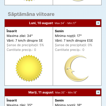
Săptămâna viitoare
Luni, 10 august
:
+
Max
:34˚ -
Min
:17˚
Însorit
Senin
Maxima zilei: 34°
Minima nopții: 17°
Vânt: 7 km/h din
spre
SE
Vânt: 7 km/h din
spre
ESE
Șanse de precip
itații
: 5%
Șanse de precip
itații
: 0%
Cantitate precip.: 0
Cantitate precip.: 0
Marți, 11 august
:
+
Max
:35˚ -
Min
:18˚
Însorit
Senin
Maxima zilei: 35°
Minima nopții: 18°