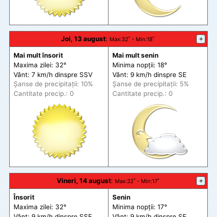
Joi, 13 august
:
+
Max
:32˚ -
Min
:18˚
Mai mult însorit
Mai mult senin
Maxima zilei: 32°
Minima nopții: 18°
Vânt: 7 km/h din
spre
SSV
Vânt: 9 km/h din
spre
SE
Șanse de precip
itații
: 10%
Șanse de precip
itații
: 5%
Cantitate precip.: 0
Cantitate precip.: 0
Vineri, 14 august
:
+
Max
:32˚ -
Min
:17˚
Însorit
Senin
Maxima zilei: 32°
Minima nopții: 17°
Vânt: 9 km/h din
spre
SSE
Vânt: 9 km/h din
spre
SE