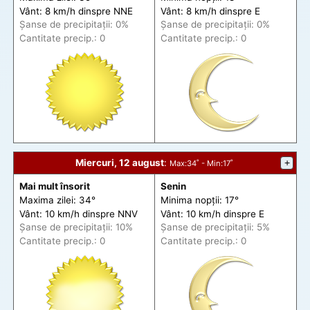
Vânt: 8 km/h din
spre
NNE
Vânt: 8 km/h din
spre
E
Șanse de precip
itații
: 0%
Șanse de precip
itații
: 0%
Cantitate precip.: 0
Cantitate precip.: 0
Miercuri, 12 august
:
+
Max
:34˚ -
Min
:17˚
Mai mult însorit
Senin
Maxima zilei: 34°
Minima nopții: 17°
Vânt: 10 km/h din
spre
NNV
Vânt: 10 km/h din
spre
E
Șanse de precip
itații
: 10%
Șanse de precip
itații
: 5%
Cantitate precip.: 0
Cantitate precip.: 0