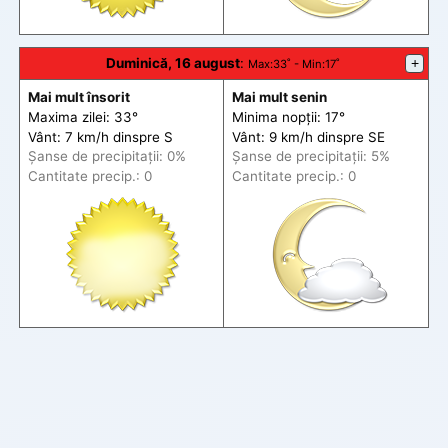
Duminică, 16 august
:
+
Max
:33˚ -
Min
:17˚
Mai mult însorit
Mai mult senin
Maxima zilei: 33°
Minima nopții: 17°
Vânt: 7 km/h din
spre
S
Vânt: 9 km/h din
spre
SE
Șanse de precip
itații
: 0%
Șanse de precip
itații
: 5%
Cantitate precip.: 0
Cantitate precip.: 0