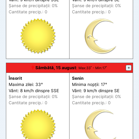
Șanse de precip
itații
: 0%
Șanse de precip
itații
: 0%
Cantitate precip.: 0
Cantitate precip.: 0
🕆
Sâmbătă, 15 august
:
+
Max
:33˚ -
Min
:17˚
Însorit
Senin
Maxima zilei: 33°
Minima nopții: 17°
Vânt: 8 km/h din
spre
SSE
Vânt: 9 km/h din
spre
SE
Șanse de precip
itații
: 0%
Șanse de precip
itații
: 0%
Cantitate precip.: 0
Cantitate precip.: 0