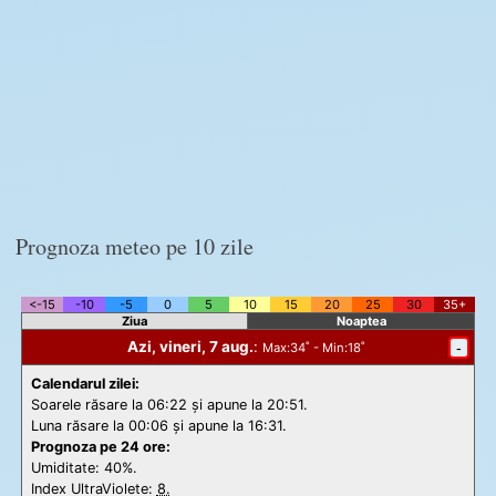
Prognoza meteo pe 10 zile
<-15
-10
-5
0
5
10
15
20
25
30
35+
Ziua
Noaptea
Azi, vineri, 7 aug.
:
-
Max
:34˚ -
Min
:18˚
Calendarul zilei:
Soarele răsare la 06:22 și apune la 20:51.
Luna răsare la 00:06 și apune la 16:31.
Prognoza pe 24 ore:
Umiditate: 40%.
Index UltraViolete:
8.