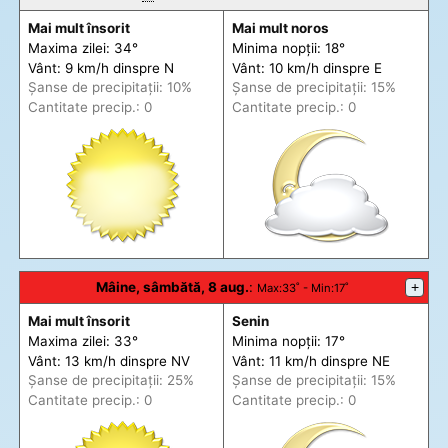
Mai mult însorit
Mai mult noros
Maxima zilei: 34°
Minima nopții: 18°
Vânt: 9 km/h din
spre
N
Vânt: 10 km/h din
spre
E
Șanse de precip
itații
: 10%
Șanse de precip
itații
: 15%
Cantitate precip.: 0
Cantitate precip.: 0
Mâine, sâmbătă, 8 aug.
:
+
Max
:33˚ -
Min
:17˚
Mai mult însorit
Senin
Maxima zilei: 33°
Minima nopții: 17°
Vânt: 13 km/h din
spre
NV
Vânt: 11 km/h din
spre
NE
Șanse de precip
itații
: 25%
Șanse de precip
itații
: 15%
Cantitate precip.: 0
Cantitate precip.: 0