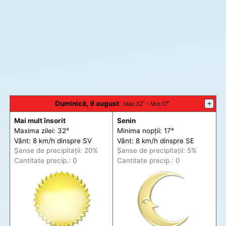
Duminică, 9 august
:
+
Max
:32˚ -
Min
:17˚
Mai mult însorit
Senin
Maxima zilei: 32°
Minima nopții: 17°
Vânt: 8 km/h din
spre
SV
Vânt: 8 km/h din
spre
SE
Șanse de precip
itații
: 20%
Șanse de precip
itații
: 5%
Cantitate precip.: 0
Cantitate precip.: 0