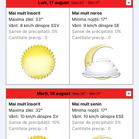
Luni, 17 august
:
+
Max
:33˚ -
Min
:17˚
Mai mult însorit
Mai mult noros
Maxima zilei: 33°
Minima nopții: 17°
Vânt: 8 km/h din
spre
SSV
Vânt: 9 km/h din
spre
SE
Șanse de precip
itații
: 0%
Șanse de precip
itații
: 0%
Cantitate precip.: 0
Cantitate precip.: 0
Marți, 18 august
:
+
Max
:32˚ -
Min
:17˚
Mai mult însorit
Mai mult senin
Maxima zilei: 32°
Minima nopții: 17°
Vânt: 10 km/h din
spre
SV
Vânt: 10 km/h din
spre
ESE
Șanse de precip
itații
: 10%
Șanse de precip
itații
: 5%
Cantitate precip.: 0
Cantitate precip.: 0