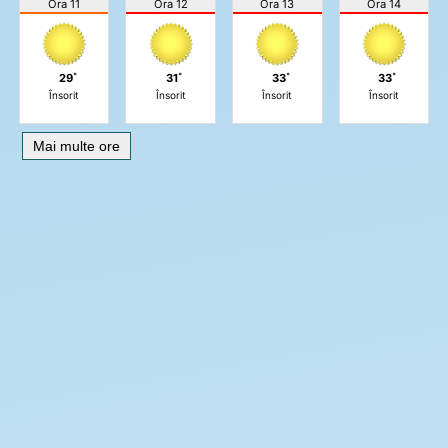
Ora 11
Ora 12
Ora 13
Ora 14
29˚
31˚
33˚
33˚
Însorit
Însorit
Însorit
Însorit
Mai multe ore