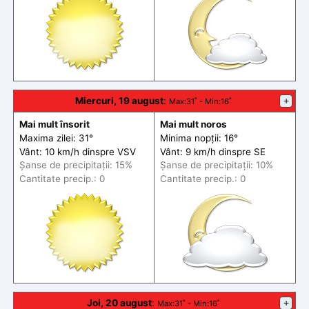
Miercuri, 19 august
:
+
Max
:31˚ -
Min
:16˚
Mai mult însorit
Mai mult noros
Maxima zilei: 31°
Minima nopții: 16°
Vânt: 10 km/h din
spre
VSV
Vânt: 9 km/h din
spre
SE
Șanse de precip
itații
: 15%
Șanse de precip
itații
: 10%
Cantitate precip.: 0
Cantitate precip.: 0
Joi, 20 august
:
+
Max
:31˚ -
Min
:16˚