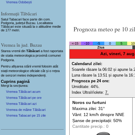
Vremea Odobești
Informații Tăbăcari
Satul Tabacari
face parte din com.
Podgoria, județul Buzau. Localitatea
Tăbăcari este situată la o altitudine medie
Prognoza meteo pe 10 zi
de 177 metri.
Vremea în jud. Buzau
<-15
-10
-5
0
5
10
Ziua
Starea vremii din
Tăbăcari
a fost raportata
Azi, vineri, 7 aug
de statia meteorologica proximă comunei
Podgoria.
Calendarul zilei:
Pentru afișarea stării vremii folosim atât
Soarele răsare la 06:02 și apune la 
stații meteorologice oficiale cât și o rețea
Luna răsare la 13:51 și apune la 16:
de senzori meteo
independenți
.
Prognoza pe 24 ore:
Cuprins pagină
Mergi la secțiunea:
Umiditate: 44%.
Vremea Tăbăcari acum
Index UltraViolete:
7.
Vremea Tăbăcari pe ore
Noros cu furtuni
Vremea Tăbăcari azi
Maxima zilei: 31°
Vremea de mâine Tăbăcari
Vânt: 12 km/h din
spre
NNE
Vremea Tabacari pe 15 zile
Șanse de precip
itații
: 50%
Cantitate precip.: 0