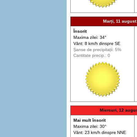
Marți, 11 august
Însorit
Maxima zilei: 34°
Vânt: 8 km/h din
spre
SE
Șanse de precip
itații
: 5%
Cantitate precip.: 0
Miercuri, 12 augu
Mai mult însorit
Maxima zilei: 30°
Vânt: 23 km/h din
spre
NNE