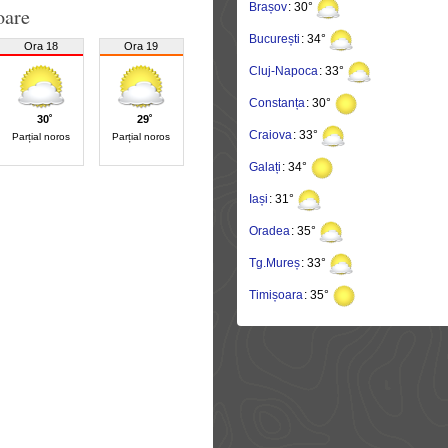
Brașov
: 30°
oare
București
: 34°
Ora 18
Ora 19
Cluj-Napoca
: 33°
Constanța
: 30°
30˚
29˚
Craiova
: 33°
Parțial noros
Parțial noros
Galați
: 34°
Iași
: 31°
Oradea
: 35°
Tg.Mureș
: 33°
Timișoara
: 35°