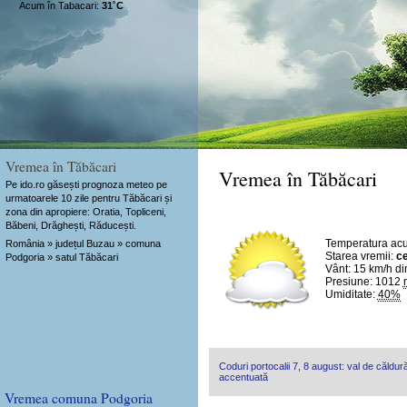
Acum în Tabacari:
31˚C
Vremea în Tăbăcari
Vremea în Tăbăcari
Pe ido.ro găsești prognoza meteo pe
urmatoarele 10 zile pentru Tăbăcari și
zona din apropiere: Oratia, Topliceni,
Băbeni, Drăghești, Răducești.
Temperatura ac
România » județul Buzau » comuna
Starea vremii:
ce
Podgoria » satul Tăbăcari
Vânt:
15 km/h
di
Presiune: 1012
Umiditate:
40%
Coduri portocalii 7, 8 august: val de căldură
accentuată
Vremea comuna Podgoria