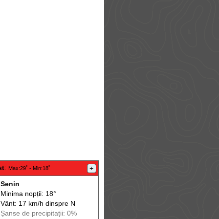
st
:
+
Max
:29˚ -
Min
:18˚
Senin
Minima nopții: 18°
Vânt: 17 km/h din
spre
N
Șanse de precip
itații
: 0%