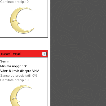
Cantitate precip.: 0
:
+
Max
:30˚ -
Min
:18˚
Senin
Minima nopții: 18°
Vânt: 8 km/h din
spre
VNV
Șanse de precip
itații
: 0%
Cantitate precip.: 0