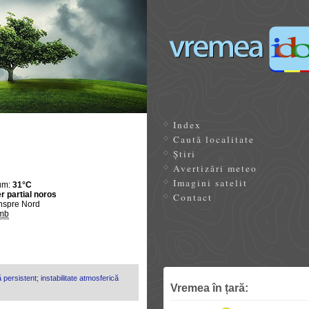
Index
Caută localitate
Știri
Avertizări meteo
Imagini satelit
um:
31°C
r partial noros
Contact
nspre Nord
mb
 persistent; instabilitate atmosferică
Vremea în țară: