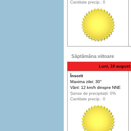
Cantitate precip.: 0
Săptămâna viitoare
Luni, 10 august
Însorit
Maxima zilei: 30°
Vânt: 12 km/h din
spre
NNE
Șanse de precip
itații
: 0%
Cantitate precip.: 0