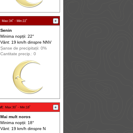
:
+
Max
:34˚ -
Min
:22˚
Senin
Minima nopții: 22°
Vânt: 19 km/h din
spre
NNV
Șanse de precip
itații
: 0%
Cantitate precip.: 0
st
:
+
Max
:30˚ -
Min
:18˚
Mai mult noros
Minima nopții: 18°
Vânt: 19 km/h din
spre
N