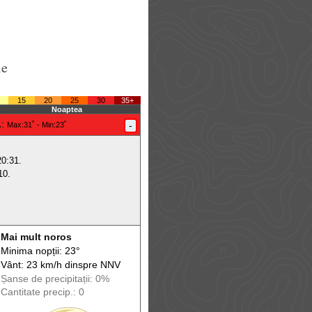
le
15
20
25
30
35+
Noaptea
.
:
-
Max
:31˚ -
Min
:23˚
20:31.
10.
Mai mult noros
Minima nopții: 23°
Vânt: 23 km/h din
spre
NNV
Șanse de precip
itații
: 0%
Cantitate precip.: 0