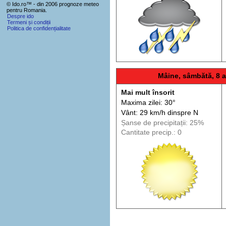
© Ido.ro™ - din 2006 prognoze meteo
pentru Romania.
Despre ido
Termeni și condiții
Politica de confidențialitate
Mâine, sâmbătă, 8 
Mai mult însorit
Maxima zilei: 30°
Vânt: 29 km/h din
spre
N
Șanse de precip
itații
: 25%
Cantitate precip.: 0