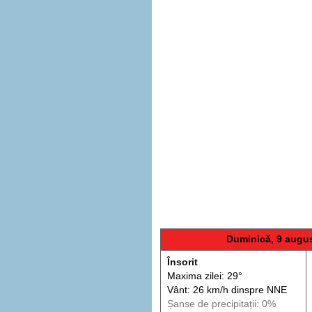
Duminică, 9 augu
Însorit
Maxima zilei: 29°
Vânt: 26 km/h din
spre
NNE
Șanse de precip
itații
: 0%