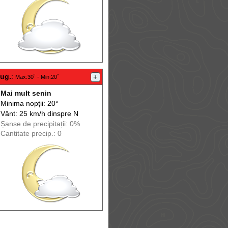
aug.
:
+
Max
:30˚ -
Min
:20˚
Mai mult senin
Minima nopții: 20°
Vânt: 25 km/h din
spre
N
Șanse de precip
itații
: 0%
Cantitate precip.: 0