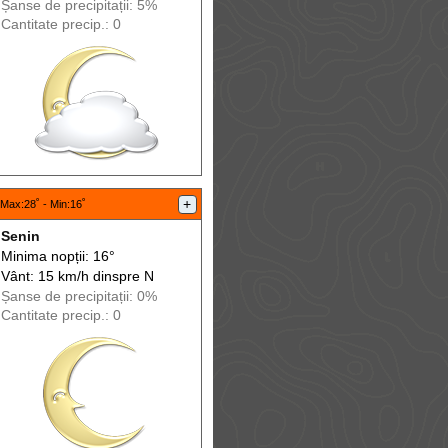
Șanse de precip
itații
: 5%
Cantitate precip.: 0
+
Max
:28˚ -
Min
:16˚
Senin
Minima nopții: 16°
Vânt: 15 km/h din
spre
N
Șanse de precip
itații
: 0%
Cantitate precip.: 0