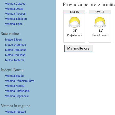
Prognoza pe orele următ
Vremea Coțatcu
Vremea Oratia
Ora 16
Ora 17
Vremea Pleșești
Vremea Tăbăcari
Vremea Tigoiu
31˚
31˚
Sate vecine
Parțial noros
Parțial noros
Meteo Băbeni
Meteo Drăghești
Mai multe ore
Meteo Răducești
Meteo Dedulești
Meteo Toplicehi
Județul Buzau
Vremea Buzău
Vremea Râmnicu Sărat
Vremea Nehoiu
Vremea Pătârlagele
Vremea Pogoanele
Vremea în regiune
Vremea Focșani