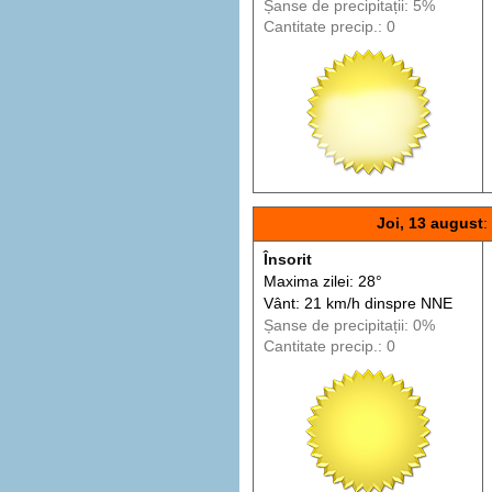
Șanse de precip
itații
: 5%
Cantitate precip.: 0
Joi, 13 august
:
Însorit
Maxima zilei: 28°
Vânt: 21 km/h din
spre
NNE
Șanse de precip
itații
: 0%
Cantitate precip.: 0