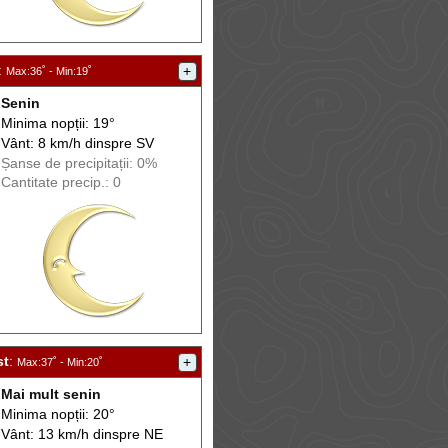
:
+
Max
:36˚ -
Min
:19˚
Senin
Minima nopții: 19°
Vânt: 8 km/h din
spre
SV
Șanse de precip
itații
: 0%
Cantitate precip.: 0
st
:
+
Max
:37˚ -
Min
:20˚
Mai mult senin
Minima nopții: 20°
Vânt: 13 km/h din
spre
NE