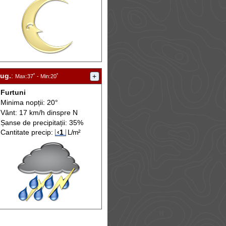
aug.
:
+
Max
:37˚ -
Min
:20˚
Furtuni
Minima nopții: 20°
Vânt: 17 km/h din
spre
N
Șanse de precip
itații
: 35%
Cantitate precip:
‹1
L/m²