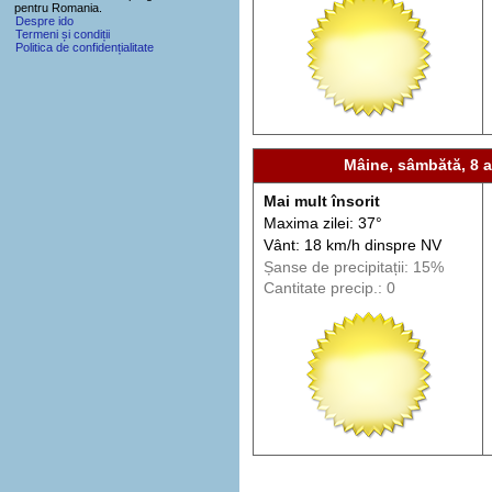
pentru Romania.
Despre ido
Termeni și condiții
Politica de confidențialitate
Mâine, sâmbătă, 8 
Mai mult însorit
Maxima zilei: 37°
Vânt: 18 km/h din
spre
NV
Șanse de precip
itații
: 15%
Cantitate precip.: 0