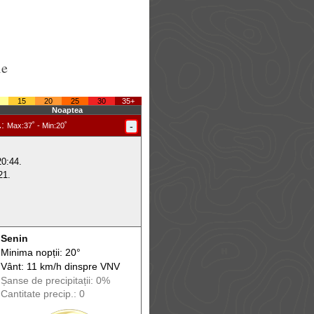
le
15
20
25
30
35+
Noaptea
.
:
-
Max
:37˚ -
Min
:20˚
20:44.
21.
Senin
Minima nopții: 20°
Vânt: 11 km/h din
spre
VNV
Șanse de precip
itații
: 0%
Cantitate precip.: 0