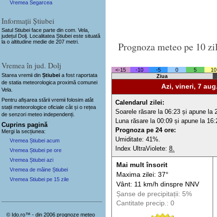
Vremea Segarcea
Informații Știubei
Satul Stiubei
face parte din com. Vela,
județul Dolj. Localitatea Știubei este situată
la o altitudine medie de 207 metri.
Prognoza meteo pe 10 zi
Vremea în jud. Dolj
<-15
-10
-5
0
5
10
Starea vremii din
Știubei
a fost raportata
Ziua
de statia meteorologica proximă comunei
Azi, vineri, 7 aug
Vela.
Pentru afișarea stării vremii folosim atât
Calendarul zilei:
stații meteorologice oficiale cât și o rețea
Soarele răsare la 06:23 și apune la 
de senzori meteo
independenți
.
Luna răsare la 00:09 și apune la 16:
Cuprins pagină
Prognoza pe 24 ore:
Mergi la secțiunea:
Umiditate: 41%.
Vremea Știubei acum
Index UltraViolete:
8.
Vremea Știubei pe ore
Vremea Știubei azi
Mai mult însorit
Vremea de mâine Știubei
Maxima zilei: 37°
Vremea Stiubei pe 15 zile
Vânt: 11 km/h din
spre
NNV
Șanse de precip
itații
: 5%
Cantitate precip.: 0
© Ido.ro™ - din 2006 prognoze meteo