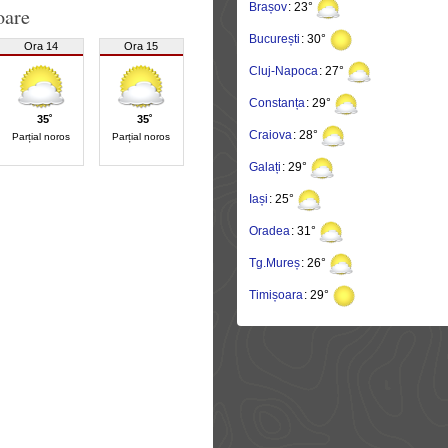
Brașov
: 23°
oare
București
: 30°
Ora 14
Ora 15
Cluj-Napoca
: 27°
Constanța
: 29°
35˚
35˚
Craiova
: 28°
Parțial noros
Parțial noros
Galați
: 29°
Iași
: 25°
Oradea
: 31°
Tg.Mureș
: 26°
Timișoara
: 29°