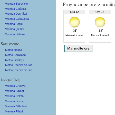
Prognoza pe orele următ
Vremea Bucovicior
Vremea Cetățuia
Ora 12
Ora 13
Vremea Desnățui
Vremea Gubaucea
Vremea Segleț
Vremea Știubei
31˚
33˚
Vremea Suharu
Mai mult însorit
Mai mult însorit
Sate vecine
Mai multe ore
Meteo Mosna
Meteo Caraiman
Meteo Geblești
Meteo Răchita de Jos
Meteo Răchita de Sus
Județul Dolj
Vremea Craiova
Vremea Băilești
Vremea Calafat
Vremea Bechet
Vremea Dăbuleni
Vremea Filiași