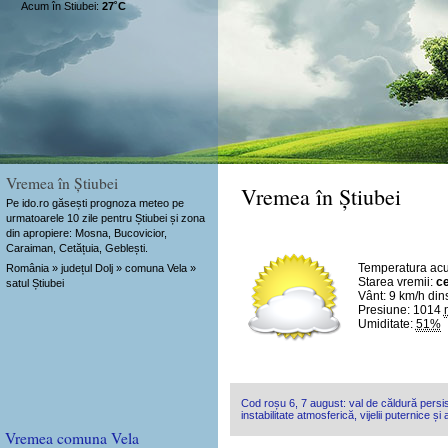
Acum în Stiubei:
27˚C
Vremea în Știubei
Vremea în Știubei
Pe ido.ro găsești prognoza meteo pe
urmatoarele 10 zile pentru Știubei și zona
din apropiere: Mosna, Bucovicior,
Caraiman, Cetățuia, Geblești.
Temperatura ac
România » județul Dolj » comuna Vela »
Starea vremii:
ce
satul Știubei
Vânt:
9 km/h
din
Presiune: 1014
Umiditate:
51%
Cod roșu 6, 7 august: val de căldură persis
instabilitate atmosferică, vijelii puternice și
Vremea comuna Vela