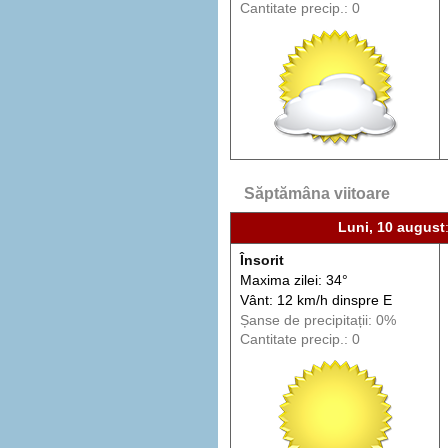
Cantitate precip.: 0
Săptămâna viitoare
Luni, 10 august
Însorit
Maxima zilei: 34°
Vânt: 12 km/h din
spre
E
Șanse de precip
itații
: 0%
Cantitate precip.: 0