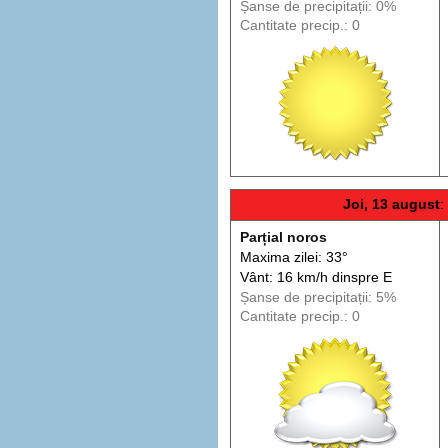
Șanse de precip
itații
: 0%
Cantitate precip.: 0
Joi, 13 august
:
Parțial noros
Maxima zilei: 33°
Vânt: 16 km/h din
spre
E
Șanse de precip
itații
: 5%
Cantitate precip.: 0