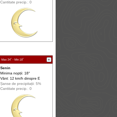
Cantitate precip.: 0
:
+
Max
:34˚ -
Min
:18˚
Senin
Minima nopții: 18°
Vânt: 12 km/h din
spre
E
Șanse de precip
itații
: 5%
Cantitate precip.: 0