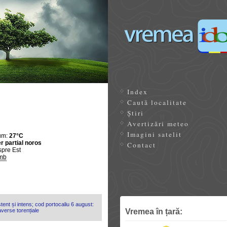
Index
Caută localitate
Știri
Avertizări meteo
Imagini satelit
um:
27°C
r partial noros
Contact
spre Est
mb
tent și intens; cod portocaliu 6 august:
Vremea în țară:
 averse torențiale