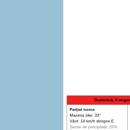
Duminică, 9 augu
Parțial noros
Maxima zilei: 33°
Vânt: 14 km/h din
spre
E
Șanse de precip
itații
: 25%