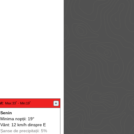
st
:
+
Max
:33˚ -
Min
:19˚
Senin
Minima nopții: 19°
Vânt: 12 km/h din
spre
E
Șanse de precip
itații
: 5%