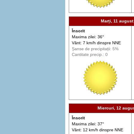
Marți, 11 august
Însorit
Maxima zilei: 36°
Vânt: 7 km/h din
spre
NNE
Șanse de precip
itații
: 5%
Cantitate precip.: 0
Miercuri, 12 augu
Însorit
Maxima zilei: 37°
Vânt: 12 km/h din
spre
NNE