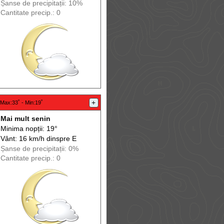
Șanse de precip
itații
: 10%
Cantitate precip.: 0
+
Max
:33˚ -
Min
:19˚
Mai mult senin
Minima nopții: 19°
Vânt: 16 km/h din
spre
E
Șanse de precip
itații
: 0%
Cantitate precip.: 0