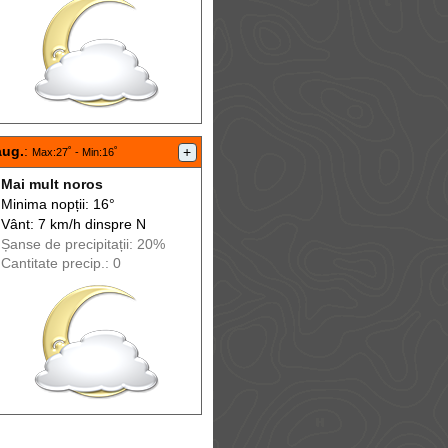
aug.
:
+
Max
:27˚ -
Min
:16˚
Mai mult noros
Minima nopții: 16°
Vânt: 7 km/h din
spre
N
Șanse de precip
itații
: 20%
Cantitate precip.: 0