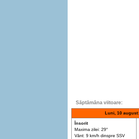
Săptămâna viitoare:
Luni, 10 august
Însorit
Maxima zilei: 29°
Vânt: 9 km/h din
spre
SSV