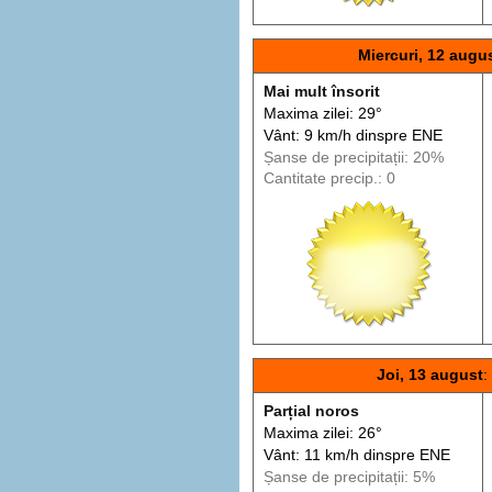
Miercuri, 12 augu
Mai mult însorit
Maxima zilei: 29°
Vânt: 9 km/h din
spre
ENE
Șanse de precip
itații
: 20%
Cantitate precip.: 0
Joi, 13 august
:
Parțial noros
Maxima zilei: 26°
Vânt: 11 km/h din
spre
ENE
Șanse de precip
itații
: 5%