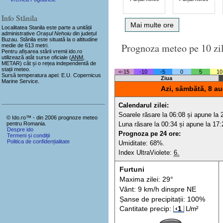
Info Stănila
Mai multe ore
Localitatea Stanila
este parte a unității
administrative
Orașul Nehoiu
din județul
Buzau. Stănila este situată la o altitudine
Prognoza meteo pe 10 zi
medie de 613 metri.
Pentru afișarea stării vremii ido.ro
utilizează atât surse oficiale (
ANM
,
METAR) cât și o rețea independentă de
stații meteo.
<-15
-10
-5
0
5
10
Sursă temperatura apei: E.U. Copernicus
Ziua
Marine Service.
Azi, sâmbătă, 8 au
Calendarul zilei:
Soarele răsare la 06:08 și apune la 
© Ido.ro™ - din 2006 prognoze meteo
Luna răsare la 00:34 și apune la 17:
pentru Romania.
Despre ido
Prognoza pe 24 ore:
Termeni și condiții
Politica de confidențialitate
Umiditate: 68%.
Index UltraViolete:
6.
Furtuni
Maxima zilei: 29°
Vânt: 9 km/h din
spre
NE
Șanse de precip
itații
: 100%
Cantitate precip:
‹1
L/m²