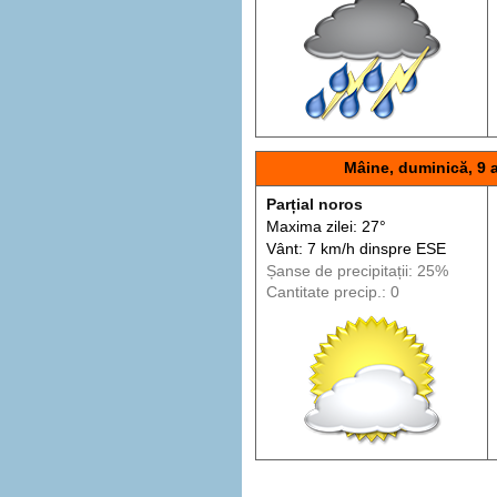
Mâine, duminică, 9 
Parțial noros
Maxima zilei: 27°
Vânt: 7 km/h din
spre
ESE
Șanse de precip
itații
: 25%
Cantitate precip.: 0