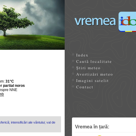
Index
Caută localitate
Știri meteo
Avertizări meteo
Imagini satelit
um:
31°C
r partial noros
Contact
nspre NNE
mb
erică; intensificări ale vântului; val de
Vremea în țară: