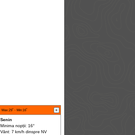
:
+
Max
:29˚ -
Min
:16˚
Senin
Minima nopții: 16°
Vânt: 7 km/h din
spre
NV