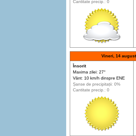
Cantitate precip.: 0
Vineri, 14 augus
Însorit
Maxima zilei: 27°
Vânt: 10 km/h din
spre
ENE
Șanse de precip
itații
: 0%
Cantitate precip.: 0