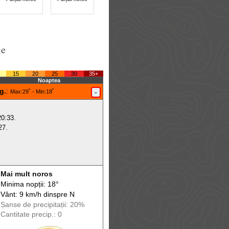
le
15
20
25
30
35+
Noaptea
g.
:
-
Max
:29˚ -
Min
:18˚
20:33.
27.
Mai mult noros
Minima nopții: 18°
Vânt: 9 km/h din
spre
N
Șanse de precip
itații
: 20%
Cantitate precip.: 0