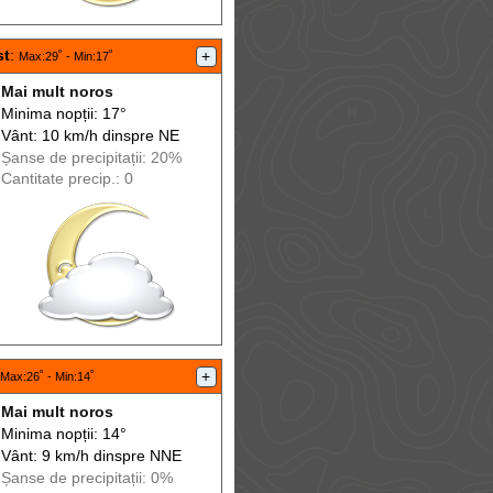
st
:
+
Max
:29˚ -
Min
:17˚
Mai mult noros
Minima nopții: 17°
Vânt: 10 km/h din
spre
NE
Șanse de precip
itații
: 20%
Cantitate precip.: 0
+
Max
:26˚ -
Min
:14˚
Mai mult noros
Minima nopții: 14°
Vânt: 9 km/h din
spre
NNE
Șanse de precip
itații
: 0%