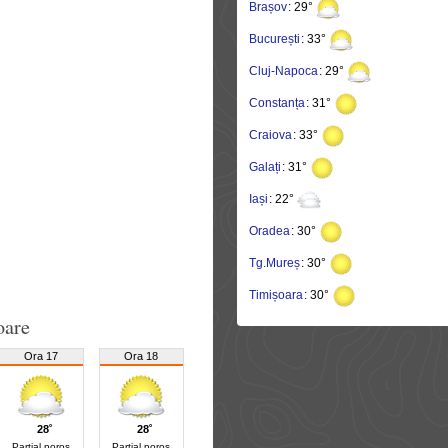
Brașov
: 29°
București
: 33°
Cluj-Napoca
: 29°
Constanța
: 31°
Craiova
: 33°
Galați
: 31°
Iași
: 22°
Oradea
: 30°
Tg.Mureș
: 30°
Timișoara
: 30°
oare
Ora 17
Ora 18
28˚
28˚
Parțial noros
Parțial noros