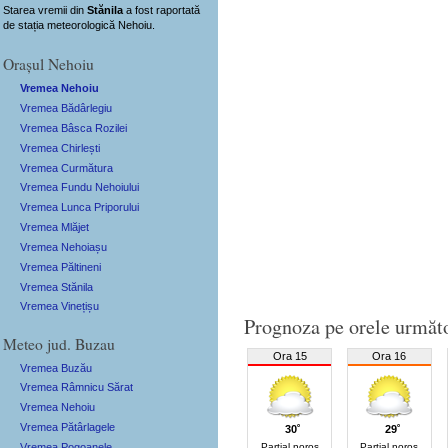
Starea vremii din
Stănila
a fost raportată
de stația meteorologică Nehoiu.
Orașul Nehoiu
Vremea Nehoiu
Vremea Bădârlegiu
Vremea Bâsca Rozilei
Vremea Chirlești
Vremea Curmătura
Vremea Fundu Nehoiului
Vremea Lunca Priporului
Vremea Mlăjet
Vremea Nehoiașu
Vremea Păltineni
Vremea Stănila
Vremea Vinețișu
Prognoza pe orele următ
Meteo jud. Buzau
Ora 15
Ora 16
Vremea Buzău
Vremea Râmnicu Sărat
Vremea Nehoiu
Vremea Pătârlagele
30˚
29˚
Vremea Pogoanele
Parțial noros
Parțial noros