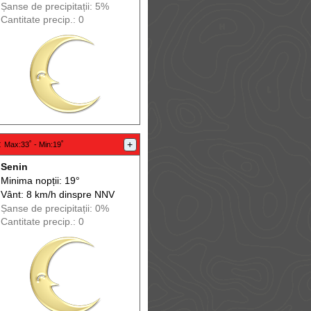
Șanse de precip
itații
: 5%
Cantitate precip.: 0
:
+
Max
:33˚ -
Min
:19˚
Senin
Minima nopții: 19°
Vânt: 8 km/h din
spre
NNV
Șanse de precip
itații
: 0%
Cantitate precip.: 0