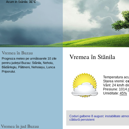
Acum in Stănila:
31˚C
Vremea în Buzau
Vremea în Stănila
Prognoza meteo pe următoarele 10 zile
pentru județul Buzau: Stănila, Nehoiu,
Bădârlegiu, Păltineni, Nehoiașu, Lunca
Priporului.
Temperatura ac
Starea vremii:
ce
Vânt:
24 km/h
di
Presiune: 1014
Umiditate:
45%
Coduri galbene 8 august: instabilitate atmosf
căldură persistent
Vremea în jud Buzau