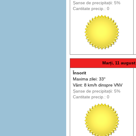
Șanse de precip
itații
: 5%
Cantitate precip.: 0
Marți, 11 august
Însorit
Maxima zilei: 33°
Vânt: 8 km/h din
spre
VNV
Șanse de precip
itații
: 5%
Cantitate precip.: 0