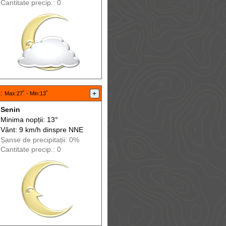
Cantitate precip.: 0
t
:
+
Max
:27˚ -
Min
:13˚
Senin
Minima nopții: 13°
Vânt: 9 km/h din
spre
NNE
Șanse de precip
itații
: 0%
Cantitate precip.: 0