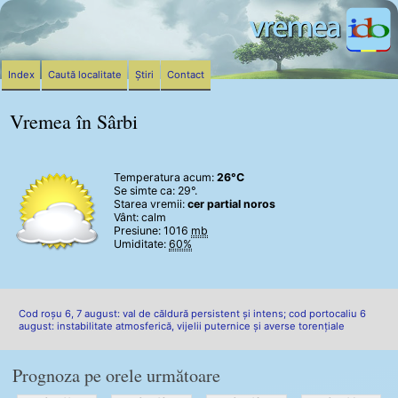
Index
Caută localitate
Știri
Contact
Vremea în Sârbi
Temperatura acum:
26°C
Se simte ca: 29°.
Starea vremii:
cer partial noros
Vânt:
calm
Presiune: 1016
mb
Umiditate:
60%
Cod roșu 6, 7 august: val de căldură persistent și intens; cod portocaliu 6
august: instabilitate atmosferică, vijelii puternice și averse torențiale
Prognoza pe orele următoare