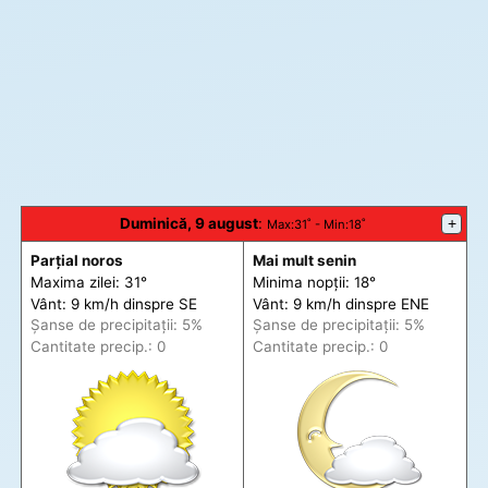
Duminică, 9 august
:
+
Max
:31˚ -
Min
:18˚
Parțial noros
Mai mult senin
Maxima zilei: 31°
Minima nopții: 18°
Vânt: 9 km/h din
spre
SE
Vânt: 9 km/h din
spre
ENE
Șanse de precip
itații
: 5%
Șanse de precip
itații
: 5%
Cantitate precip.: 0
Cantitate precip.: 0