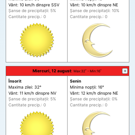
Vânt: 10 km/h din
spre
SSV
Vânt: 10 km/h din
spre
NE
Șanse de precip
itații
: 5%
Șanse de precip
itații
: 10%
Cantitate precip.: 0
Cantitate precip.: 0
Miercuri, 12 august
:
+
Max
:32˚ -
Min
:16˚
Însorit
Senin
Maxima zilei: 32°
Minima nopții: 16°
Vânt: 11 km/h din
spre
NV
Vânt: 12 km/h din
spre
NE
Șanse de precip
itații
: 5%
Șanse de precip
itații
: 0%
Cantitate precip.: 0
Cantitate precip.: 0