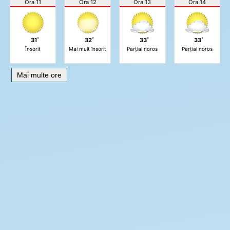
Ora 11
Ora 12
Ora 13
Ora 14
31˚
32˚
33˚
33˚
Însorit
Mai mult însorit
Parțial noros
Parțial noros
Mai multe ore