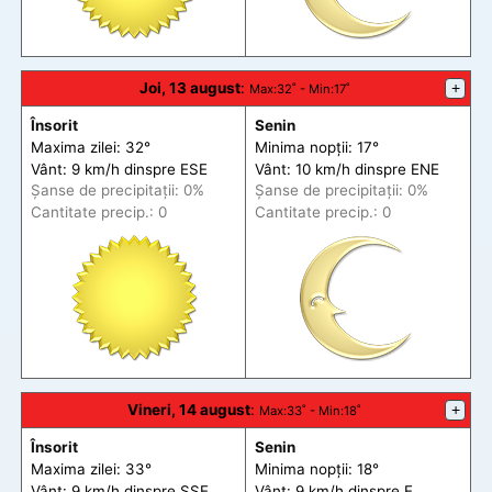
Joi, 13 august
:
+
Max
:32˚ -
Min
:17˚
Însorit
Senin
Maxima zilei: 32°
Minima nopții: 17°
Vânt: 9 km/h din
spre
ESE
Vânt: 10 km/h din
spre
ENE
Șanse de precip
itații
: 0%
Șanse de precip
itații
: 0%
Cantitate precip.: 0
Cantitate precip.: 0
Vineri, 14 august
:
+
Max
:33˚ -
Min
:18˚
Însorit
Senin
Maxima zilei: 33°
Minima nopții: 18°
Vânt: 9 km/h din
spre
SSE
Vânt: 9 km/h din
spre
E