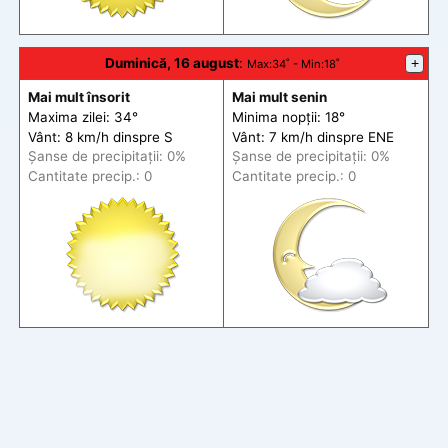
Duminică, 16 august
:
+
Max
:34˚ -
Min
:18˚
Mai mult însorit
Mai mult senin
Maxima zilei: 34°
Minima nopții: 18°
Vânt: 8 km/h din
spre
S
Vânt: 7 km/h din
spre
ENE
Șanse de precip
itații
: 0%
Șanse de precip
itații
: 0%
Cantitate precip.: 0
Cantitate precip.: 0