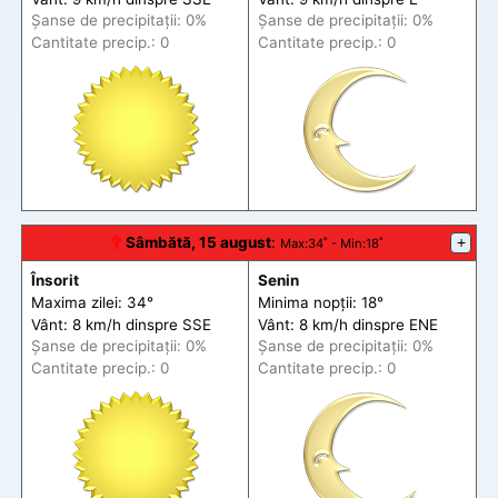
Șanse de precip
itații
: 0%
Șanse de precip
itații
: 0%
Cantitate precip.: 0
Cantitate precip.: 0
🕆
Sâmbătă, 15 august
:
+
Max
:34˚ -
Min
:18˚
Însorit
Senin
Maxima zilei: 34°
Minima nopții: 18°
Vânt: 8 km/h din
spre
SSE
Vânt: 8 km/h din
spre
ENE
Șanse de precip
itații
: 0%
Șanse de precip
itații
: 0%
Cantitate precip.: 0
Cantitate precip.: 0