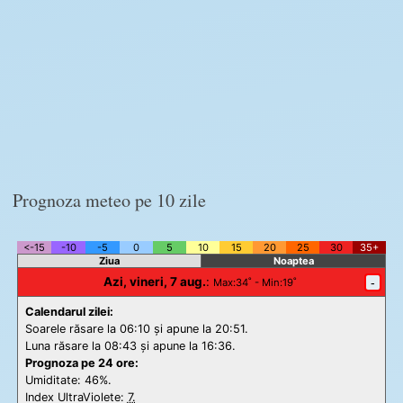
Prognoza meteo pe 10 zile
<-15
-10
-5
0
5
10
15
20
25
30
35+
Ziua
Noaptea
Azi, vineri, 7 aug.
:
-
Max
:34˚ -
Min
:19˚
Calendarul zilei:
Soarele răsare la 06:10 și apune la 20:51.
Luna răsare la 08:43 și apune la 16:36.
Prognoza pe 24 ore:
Umiditate: 46%.
Index UltraViolete:
7.