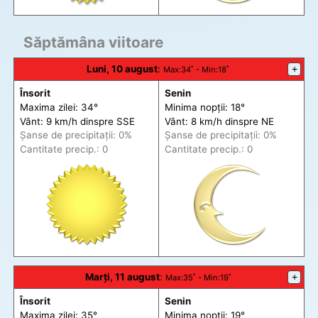
Săptămâna viitoare
Luni, 10 august
:
+
Max
:34˚ -
Min
:18˚
Însorit
Senin
Maxima zilei: 34°
Minima nopții: 18°
Vânt: 9 km/h din
spre
SSE
Vânt: 8 km/h din
spre
NE
Șanse de precip
itații
: 0%
Șanse de precip
itații
: 0%
Cantitate precip.: 0
Cantitate precip.: 0
Marți, 11 august
:
+
Max
:35˚ -
Min
:19˚
Însorit
Senin
Maxima zilei: 35°
Minima nopții: 19°