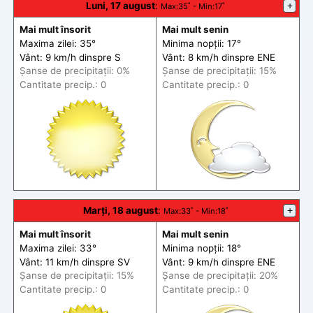
Luni, 17 august
:
+
Max
:35˚ -
Min
:17˚
Mai mult însorit
Mai mult senin
Maxima zilei: 35°
Minima nopții: 17°
Vânt: 9 km/h din
spre
S
Vânt: 8 km/h din
spre
ENE
Șanse de precip
itații
: 0%
Șanse de precip
itații
: 15%
Cantitate precip.: 0
Cantitate precip.: 0
Marți, 18 august
:
+
Max
:33˚ -
Min
:18˚
Mai mult însorit
Mai mult senin
Maxima zilei: 33°
Minima nopții: 18°
Vânt: 11 km/h din
spre
SV
Vânt: 9 km/h din
spre
ENE
Șanse de precip
itații
: 15%
Șanse de precip
itații
: 20%
Cantitate precip.: 0
Cantitate precip.: 0