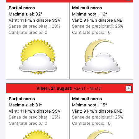
Parțial noros
Mai mult noros
Maxima zilei: 32°
Minima nopții: 16°
Vânt: 11 km/h din
spre
SSV
Vânt: 9 km/h din
spre
ENE
Șanse de precip
itații
: 20%
Șanse de precip
itații
: 25%
Cantitate precip.: 0
Cantitate precip.: 0
Vineri, 21 august
:
+
Max
:31˚ -
Min
:15˚
Parțial noros
Mai mult noros
Maxima zilei: 31°
Minima nopții: 15°
Vânt: 11 km/h din
spre
SSV
Vânt: 9 km/h din
spre
ENE
Șanse de precip
itații
: 25%
Șanse de precip
itații
: 25%
Cantitate precip.: 0
Cantitate precip.: 0