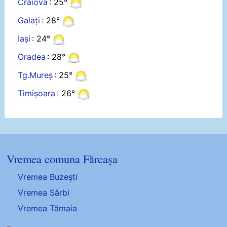
Craiova
: 25°
Galați
: 28°
Iași
: 24°
Oradea
: 28°
Tg.Mureș
: 25°
Timișoara
: 26°
Vremea comuna Fărcașa
Vremea Buzești
Vremea Sârbi
Vremea Tămaia