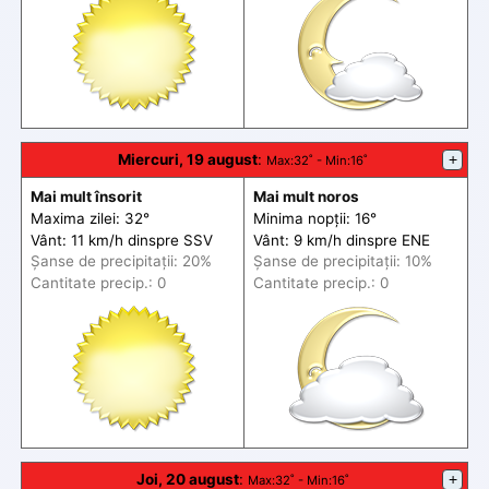
Miercuri, 19 august
:
+
Max
:32˚ -
Min
:16˚
Mai mult însorit
Mai mult noros
Maxima zilei: 32°
Minima nopții: 16°
Vânt: 11 km/h din
spre
SSV
Vânt: 9 km/h din
spre
ENE
Șanse de precip
itații
: 20%
Șanse de precip
itații
: 10%
Cantitate precip.: 0
Cantitate precip.: 0
Joi, 20 august
:
+
Max
:32˚ -
Min
:16˚