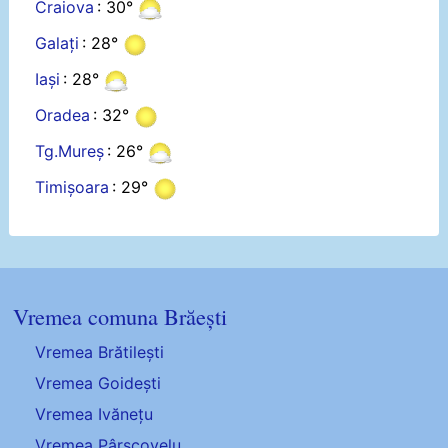
Craiova
: 30°
Galați
: 28°
Iași
: 28°
Oradea
: 32°
Tg.Mureș
: 26°
Timișoara
: 29°
Vremea comuna Brăești
Vremea Brătilești
Vremea Goidești
Vremea Ivănețu
Vremea Pârscovelu