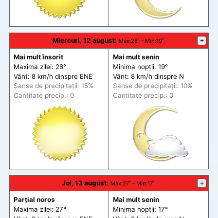
Miercuri, 12 august
:
+
Max
:28˚ -
Min
:19˚
Mai mult însorit
Mai mult senin
Maxima zilei: 28°
Minima nopții: 19°
Vânt: 8 km/h din
spre
ENE
Vânt: 8 km/h din
spre
N
Șanse de precip
itații
: 15%
Șanse de precip
itații
: 10%
Cantitate precip.: 0
Cantitate precip.: 0
Joi, 13 august
:
+
Max
:27˚ -
Min
:17˚
Parțial noros
Mai mult senin
Maxima zilei: 27°
Minima nopții: 17°