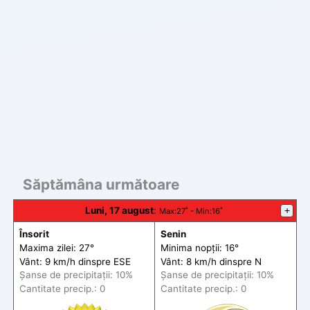
Săptămâna următoare
Luni, 17 august
:
+
Max
:27˚ -
Min
:16˚
Însorit
Senin
Maxima zilei: 27°
Minima nopții: 16°
Vânt: 9 km/h din
spre
ESE
Vânt: 8 km/h din
spre
N
Șanse de precip
itații
: 10%
Șanse de precip
itații
: 10%
Cantitate precip.: 0
Cantitate precip.: 0