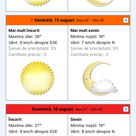
🕆
Sâmbătă, 15 august
:
+
Max
:26˚ -
Min
:16˚
Mai mult însorit
Mai mult senin
Maxima zilei: 26°
Minima nopții: 16°
Vânt: 9 km/h din
spre
ESE
Vânt: 7 km/h din
spre
N
Șanse de precip
itații
: 5%
Șanse de precip
itații
: 5%
Cantitate precip.: 0
Cantitate precip.: 0
Duminică, 16 august
:
+
Max
:27˚ -
Min
:16˚
Însorit
Senin
Maxima zilei: 27°
Minima nopții: 16°
Vânt: 9 km/h din
spre
ESE
Vânt: 8 km/h din
spre
N