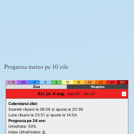
Prognoza meteo pe 10 zile
<-15
-10
-5
0
5
10
15
20
25
30
35+
Ziua
Noaptea
Azi, joi, 6 aug.
:
-
Max
:29˚ -
Min
:20˚
Calendarul zilei:
Soarele răsare la 06:06 și apune la 20:36.
Luna răsare la 23:51 și apune la 14:54.
Prognoza pe 24 ore:
Umiditate: 50%.
Index UltraViolete:
8.