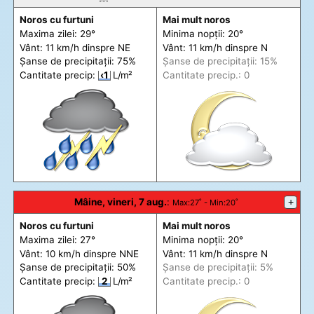
Noros cu furtuni
Mai mult noros
Maxima zilei: 29°
Minima nopții: 20°
Vânt: 11 km/h din
spre
NE
Vânt: 11 km/h din
spre
N
Șanse de precip
itații
: 75%
Șanse de precip
itații
: 15%
Cantitate precip:
‹1
L/m²
Cantitate precip.: 0
Mâine, vineri, 7 aug.
:
+
Max
:27˚ -
Min
:20˚
Noros cu furtuni
Mai mult noros
Maxima zilei: 27°
Minima nopții: 20°
Vânt: 10 km/h din
spre
NNE
Vânt: 11 km/h din
spre
N
Șanse de precip
itații
: 50%
Șanse de precip
itații
: 5%
Cantitate precip:
2
L/m²
Cantitate precip.: 0