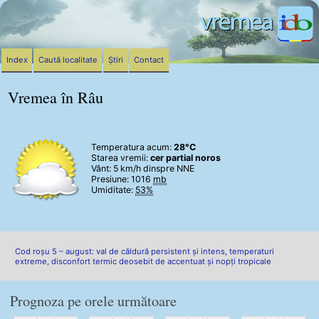
Index
Caută localitate
Știri
Contact
Vremea în Râu
Temperatura acum:
28°C
Starea vremii:
cer partial noros
Vânt:
5 km/h
dinspre NNE
Presiune: 1016
mb
Umiditate:
53%
Cod roșu 5 – august: val de căldură persistent și intens, temperaturi
extreme, disconfort termic deosebit de accentuat și nopți tropicale
Prognoza pe orele următoare