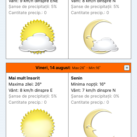
Vânt: 9 km/h din
spre
ENE
Vânt: 8 km/h din
spre
N
Șanse de precip
itații
: 5%
Șanse de precip
itații
: 5%
Cantitate precip.: 0
Cantitate precip.: 0
Vineri, 14 august
:
+
Max
:26˚ -
Min
:16˚
Mai mult însorit
Senin
Maxima zilei: 26°
Minima nopții: 16°
Vânt: 8 km/h din
spre
E
Vânt: 7 km/h din
spre
N
Șanse de precip
itații
: 5%
Șanse de precip
itații
: 0%
Cantitate precip.: 0
Cantitate precip.: 0