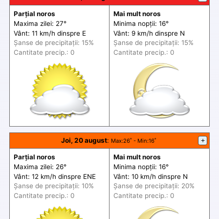
Parțial noros
Mai mult noros
Maxima zilei: 27°
Minima nopții: 16°
Vânt: 11 km/h din
spre
E
Vânt: 9 km/h din
spre
N
Șanse de precip
itații
: 15%
Șanse de precip
itații
: 15%
Cantitate precip.: 0
Cantitate precip.: 0
Joi, 20 august
:
+
Max
:26˚ -
Min
:16˚
Parțial noros
Mai mult noros
Maxima zilei: 26°
Minima nopții: 16°
Vânt: 12 km/h din
spre
ENE
Vânt: 10 km/h din
spre
N
Șanse de precip
itații
: 10%
Șanse de precip
itații
: 20%
Cantitate precip.: 0
Cantitate precip.: 0