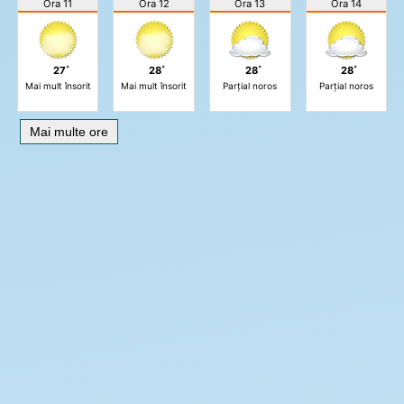
Ora 11
Ora 12
Ora 13
Ora 14
27˚
28˚
28˚
28˚
Mai mult însorit
Mai mult însorit
Parțial noros
Parțial noros
Mai multe ore