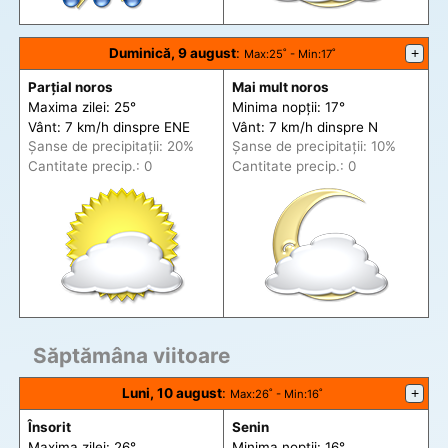
Duminică, 9 august
:
+
Max
:25˚ -
Min
:17˚
Parțial noros
Mai mult noros
Maxima zilei: 25°
Minima nopții: 17°
Vânt: 7 km/h din
spre
ENE
Vânt: 7 km/h din
spre
N
Șanse de precip
itații
: 20%
Șanse de precip
itații
: 10%
Cantitate precip.: 0
Cantitate precip.: 0
Săptămâna viitoare
Luni, 10 august
:
+
Max
:26˚ -
Min
:16˚
Însorit
Senin
Maxima zilei: 26°
Minima nopții: 16°