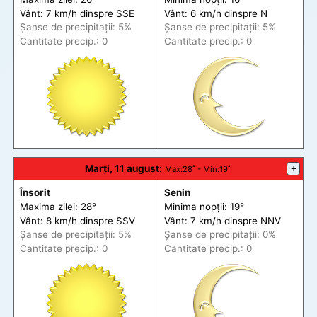
Vânt: 7 km/h din
spre
SSE
Vânt: 6 km/h din
spre
N
Șanse de precip
itații
: 5%
Șanse de precip
itații
: 5%
Cantitate precip.: 0
Cantitate precip.: 0
Marți, 11 august
:
+
Max
:28˚ -
Min
:19˚
Însorit
Senin
Maxima zilei: 28°
Minima nopții: 19°
Vânt: 8 km/h din
spre
SSV
Vânt: 7 km/h din
spre
NNV
Șanse de precip
itații
: 5%
Șanse de precip
itații
: 0%
Cantitate precip.: 0
Cantitate precip.: 0