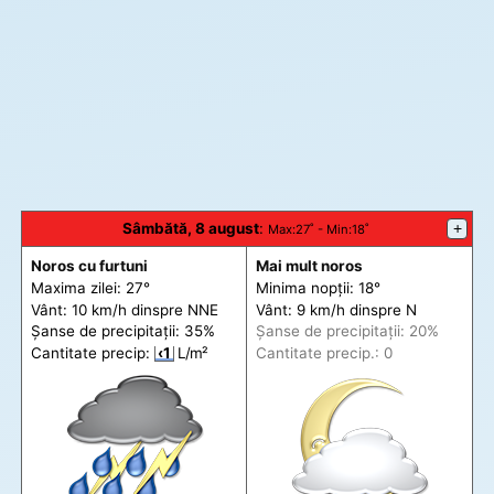
Sâmbătă, 8 august
:
+
Max
:27˚ -
Min
:18˚
Noros cu furtuni
Mai mult noros
Maxima zilei: 27°
Minima nopții: 18°
Vânt: 10 km/h din
spre
NNE
Vânt: 9 km/h din
spre
N
Șanse de precip
itații
: 35%
Șanse de precip
itații
: 20%
Cantitate precip:
‹1
L/m²
Cantitate precip.: 0