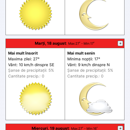
Marți, 18 august
:
+
Max
:27˚ -
Min
:17˚
Mai mult însorit
Mai mult senin
Maxima zilei: 27°
Minima nopții: 17°
Vânt: 10 km/h din
spre
SE
Vânt: 9 km/h din
spre
N
Șanse de precip
itații
: 5%
Șanse de precip
itații
: 5%
Cantitate precip.: 0
Cantitate precip.: 0
Miercuri, 19 august
:
+
Max
:27˚ -
Min
:16˚