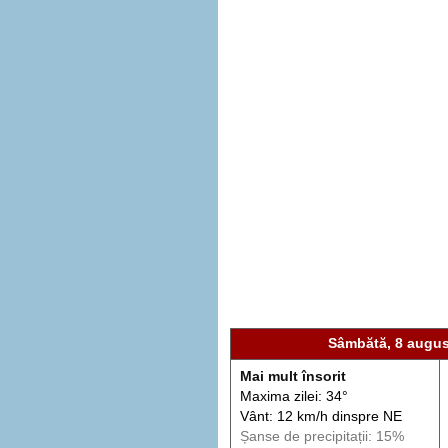
Sâmbătă, 8 augus
Mai mult însorit
Maxima zilei: 34°
Vânt: 12 km/h din
spre
NE
Șanse de precip
itații
: 15%