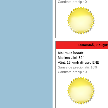
Cantitate precip.: 0
Duminică, 9 augu
Mai mult însorit
Maxima zilei: 32°
Vânt: 15 km/h din
spre
ENE
Șanse de precip
itații
: 10%
Cantitate precip.: 0