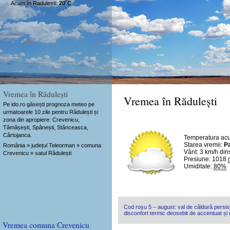
Acum în Radulesti:
20˚C
Vremea în Rădulești
Vremea în Rădulești
Pe ido.ro găsești prognoza meteo pe
urmatoarele 10 zile pentru Rădulești și
zona din apropiere: Crevenicu,
Tămășești, Spânești, Stănceasca,
Cârtojanca.
Temperatura ac
Starea vremii:
Pa
România » județul Teleorman » comuna
Vânt:
3 km/h
din
Crevenicu » satul Rădulești
Presiune: 1018
Umiditate:
80%
Cod roșu 5 – august: val de căldură persist
disconfort termic deosebit de accentuat și n
Vremea comuna Crevenicu