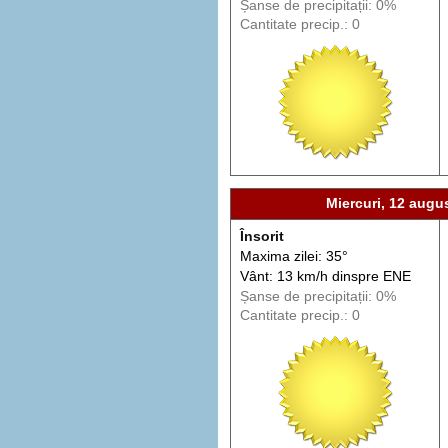
Șanse de precip
itații
: 0%
Cantitate precip.: 0
Miercuri, 12 augu
Însorit
Maxima zilei: 35°
Vânt: 13 km/h din
spre
ENE
Șanse de precip
itații
: 0%
Cantitate precip.: 0