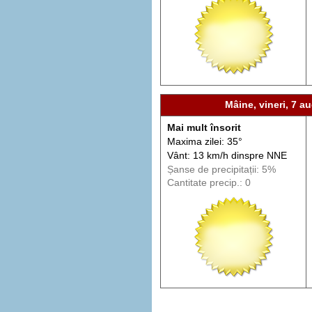
Mâine, vineri, 7 au
Mai mult însorit
Maxima zilei: 35°
Vânt: 13 km/h din
spre
NNE
Șanse de precip
itații
: 5%
Cantitate precip.: 0