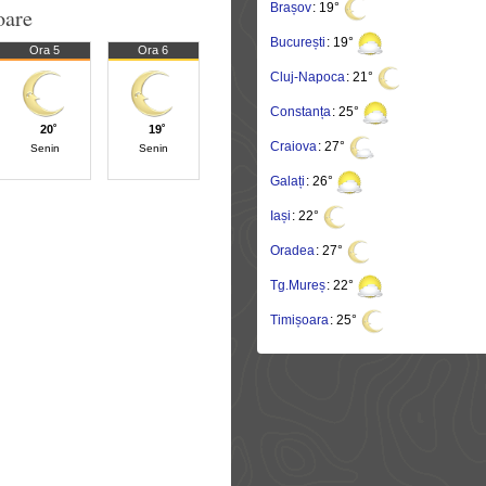
Brașov
: 19°
oare
București
: 19°
Ora 5
Ora 6
Cluj-Napoca
: 21°
Constanța
: 25°
20˚
19˚
Craiova
: 27°
Senin
Senin
Galați
: 26°
Iași
: 22°
Oradea
: 27°
Tg.Mureș
: 22°
Timișoara
: 25°