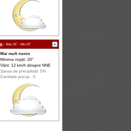
g.
:
+
Max
:35˚ -
Min
:20˚
Mai mult noros
Minima nopții: 20°
Vânt: 12 km/h din
spre
NNE
Șanse de precip
itații
: 5%
Cantitate precip.: 0