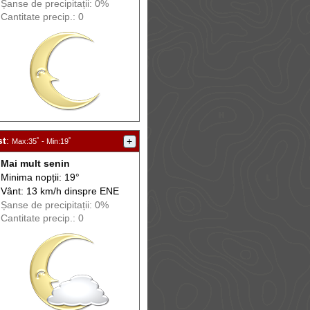
Șanse de precip
itații
: 0%
Cantitate precip.: 0
st
:
+
Max
:35˚ -
Min
:19˚
Mai mult senin
Minima nopții: 19°
Vânt: 13 km/h din
spre
ENE
Șanse de precip
itații
: 0%
Cantitate precip.: 0