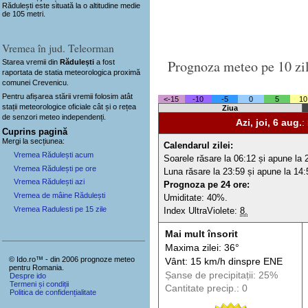
Rădulești este situată la o altitudine medie
de 105 metri.
Vremea în jud. Teleorman
Prognoza meteo pe 10 zi
Starea vremii din
Rădulești
a fost
raportata de statia meteorologica proximă
comunei Crevenicu.
Pentru afișarea stării vremii folosim atât
<-15
-10
-5
0
5
10
stații meteorologice oficiale cât și o rețea
Ziua
de senzori meteo
independenți
.
Azi, joi, 6 aug.
:
Cuprins pagină
Mergi la secțiunea:
Calendarul zilei:
Vremea Rădulești acum
Soarele răsare la 06:12 și apune la 
Vremea Rădulești pe ore
Luna răsare la 23:59 și apune la 14:
Vremea Rădulești azi
Prognoza pe 24 ore:
Vremea de mâine Rădulești
Umiditate: 40%.
Vremea Radulesti pe 15 zile
Index UltraViolete:
8.
Mai mult însorit
Maxima zilei: 36°
© Ido.ro™ - din 2006 prognoze meteo
Vânt: 15 km/h din
spre
ENE
pentru Romania.
Șanse de precip
itații
: 25%
Despre ido
Termeni și condiții
Cantitate precip.: 0
Politica de confidențialitate