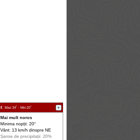
t
:
+
Max
:34˚ -
Min
:20˚
Mai mult noros
Minima nopții: 20°
Vânt: 13 km/h din
spre
NE
Șanse de precip
itații
: 20%