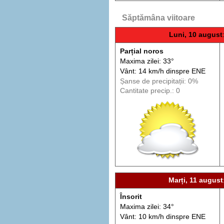
Săptămâna viitoare
Luni, 10 august
Parțial noros
Maxima zilei: 33°
Vânt: 14 km/h din
spre
ENE
Șanse de precip
itații
: 0%
Cantitate precip.: 0
Marți, 11 august
Însorit
Maxima zilei: 34°
Vânt: 10 km/h din
spre
ENE