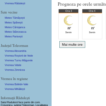
Prognoza pe orele următ
Vremea Rădulești
Sate vecine
Ora 3
Ora 4
Meteo Tămășești
Meteo Spânești
Meteo Cârtojanca
22˚
21˚
Meteo Stănceasca
Senin
Senin
Meteo Parisești
Mai multe ore
Județul Teleorman
Vremea Alexandria
Vremea Roșiorii de Vede
Vremea Turnu Măgurele
Vremea Videle
Vremea Zimnicea
Vremea în regiune
Vremea Bolintin-Vale
Vremea Mihăilești
Informații Rădulești
Satul Radulesti
face parte din com.
Crevenicu, județul Teleorman. Localitatea