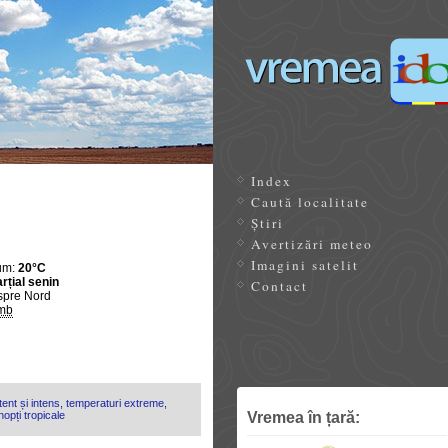
Index
Caută localitate
Știri
Avertizări meteo
Imagini satelit
um:
20°C
rțial senin
Contact
spre Nord
mb
ent și intens, temperaturi extreme,
Vremea în țară:
opți tropicale