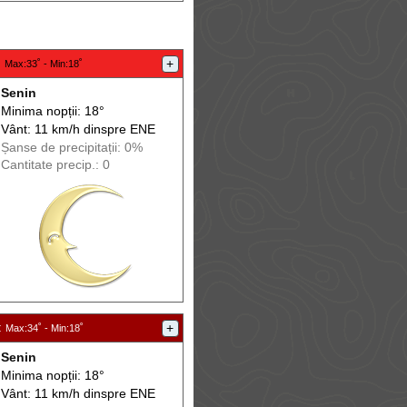
:
+
Max
:33˚ -
Min
:18˚
Senin
Minima nopții: 18°
Vânt: 11 km/h din
spre
ENE
Șanse de precip
itații
: 0%
Cantitate precip.: 0
:
+
Max
:34˚ -
Min
:18˚
Senin
Minima nopții: 18°
Vânt: 11 km/h din
spre
ENE