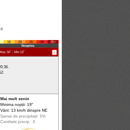
le
15
20
25
30
35+
Noaptea
-
Max
:36˚ -
Min
:19˚
20:36.
52.
Mai mult senin
Minima nopții: 19°
Vânt: 13 km/h din
spre
NE
Șanse de precip
itații
: 5%
Cantitate precip.: 0