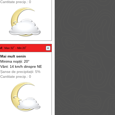
Cantitate precip.: 0
st
:
+
Max
:32˚ -
Min
:20˚
Mai mult senin
Minima nopții: 20°
Vânt: 14 km/h din
spre
NE
Șanse de precip
itații
: 5%
Cantitate precip.: 0