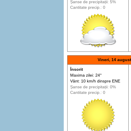
Șanse de precip
itații
: 5%
Cantitate precip.: 0
Vineri, 14 augus
Însorit
Maxima zilei: 24°
Vânt: 10 km/h din
spre
ENE
Șanse de precip
itații
: 0%
Cantitate precip.: 0