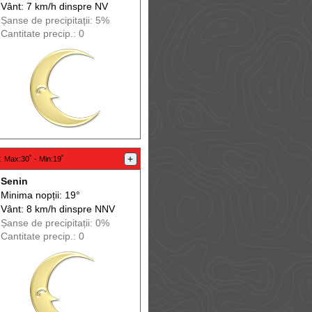
Vânt: 7 km/h din
spre
NV
Șanse de precip
itații
: 5%
Cantitate precip.: 0
:
+
Max
:30˚ -
Min
:19˚
Senin
Minima nopții: 19°
Vânt: 8 km/h din
spre
NNV
Șanse de precip
itații
: 0%
Cantitate precip.: 0