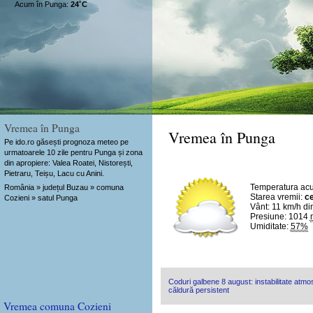
Acum în Punga:
24˚C
Vremea în Punga
Vremea în Punga
Pe ido.ro găsești prognoza meteo pe
urmatoarele 10 zile pentru Punga și zona
din apropiere: Valea Roatei, Nistorești,
Pietraru, Teișu, Lacu cu Anini.
Temperatura ac
România » județul Buzau » comuna
Starea vremii:
ce
Cozieni » satul Punga
Vânt:
11 km/h
di
Presiune: 1014
Umiditate:
57%
Coduri galbene 8 august: instabilitate atmosf
căldură persistent
Vremea comuna Cozieni