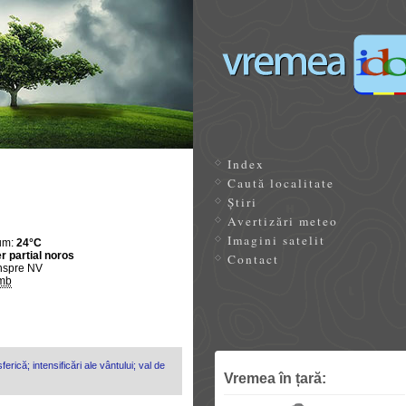
Index
Caută localitate
Știri
Avertizări meteo
Imagini satelit
um:
24°C
r partial noros
Contact
nspre NV
mb
erică; intensificări ale vântului; val de
Vremea în țară: