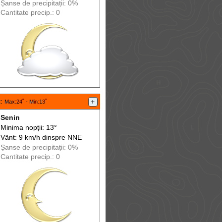
Șanse de precip
itații
: 0%
Cantitate precip.: 0
t
:
+
Max
:24˚ -
Min
:13˚
Senin
Minima nopții: 13°
Vânt: 9 km/h din
spre
NNE
Șanse de precip
itații
: 0%
Cantitate precip.: 0