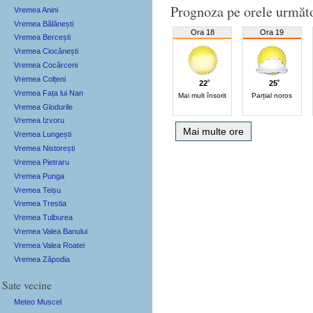
Prognoza pe orele următ
Vremea Anini
Vremea Bălănești
Ora 18
Ora 19
Vremea Bercești
Vremea Ciocănești
Vremea Cocârceni
Vremea Colțeni
22˚
25˚
Vremea Fața lui Nan
Mai mult însorit
Parțial noros
Vremea Glodurile
Vremea Izvoru
Mai multe ore
Vremea Lungești
Vremea Nistorești
Vremea Pietraru
Vremea Punga
Vremea Teișu
Vremea Trestia
Vremea Tulburea
Vremea Valea Banului
Vremea Valea Roatei
Vremea Zăpodia
Sate vecine
Meteo Muscel