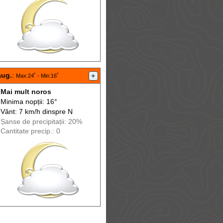
aug.
:
+
Max
:24˚ -
Min
:16˚
Mai mult noros
Minima nopții: 16°
Vânt: 7 km/h din
spre
N
Șanse de precip
itații
: 20%
Cantitate precip.: 0