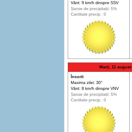
Vânt: 9 km/h din
spre
SSV
Șanse de precip
itații
: 5%
Cantitate precip.: 0
Marți, 11 august
Însorit
Maxima zilei: 30°
Vânt: 8 km/h din
spre
VNV
Șanse de precip
itații
: 5%
Cantitate precip.: 0