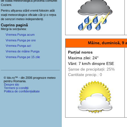
de statia meteorologica proximă comunei
Cozieni.
Pentru afișarea stării vremii folosim atât
stații meteorologice oficiale cât și o rețea
de senzori meteo
independenți
.
Cuprins pagină
Mergi la secțiunea:
Vremea Punga acum
Vremea Punga pe ore
Mâine, duminică, 9 
Vremea Punga azi
Vremea de mâine Punga
Parțial noros
Vremea Punga pe 15 zile
Maxima zilei: 24°
Vânt: 7 km/h din
spre
ESE
Șanse de precip
itații
: 25%
Cantitate precip.: 0
© Ido.ro™ - din 2006 prognoze meteo
pentru Romania.
Despre ido
Termeni și condiții
Politica de confidențialitate