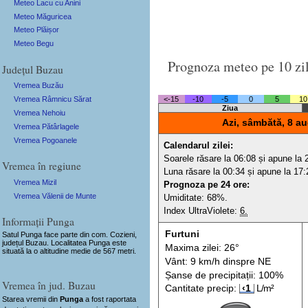
Meteo Lacu cu Anini
Meteo Măguricea
Meteo Plăișor
Meteo Begu
Prognoza meteo pe 10 zi
Județul Buzau
Vremea Buzău
Vremea Râmnicu Sărat
<-15
-10
-5
0
5
10
Ziua
Vremea Nehoiu
Azi, sâmbătă, 8 au
Vremea Pătârlagele
Vremea Pogoanele
Calendarul zilei:
Soarele răsare la 06:08 și apune la 
Vremea în regiune
Luna răsare la 00:34 și apune la 17:
Vremea Mizil
Prognoza pe 24 ore:
Vremea Vălenii de Munte
Umiditate: 68%.
Index UltraViolete:
6.
Informații Punga
Furtuni
Satul Punga
face parte din com. Cozieni,
județul Buzau. Localitatea Punga este
Maxima zilei: 26°
situată la o altitudine medie de 567 metri.
Vânt: 9 km/h din
spre
NE
Șanse de precip
itații
: 100%
Vremea în jud. Buzau
Cantitate precip:
‹1
L/m²
Starea vremii din
Punga
a fost raportata