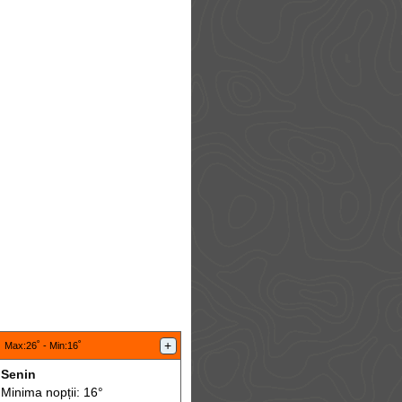
:
+
Max
:26˚ -
Min
:16˚
Senin
Minima nopții: 16°