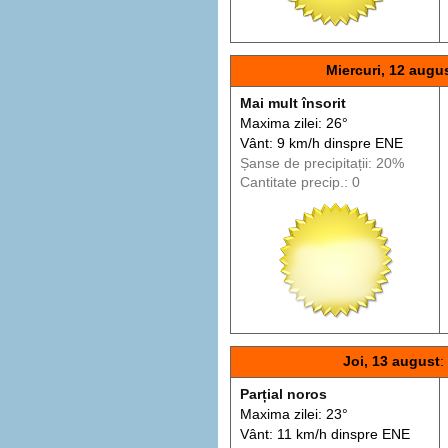
Miercuri, 12 augu
Mai mult însorit
Maxima zilei: 26°
Vânt: 9 km/h din
spre
ENE
Șanse de precip
itații
: 20%
Cantitate precip.: 0
Joi, 13 august
:
Parțial noros
Maxima zilei: 23°
Vânt: 11 km/h din
spre
ENE