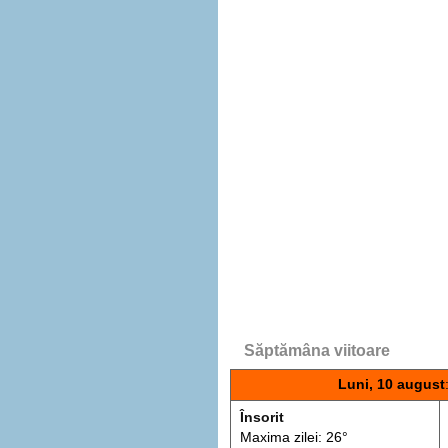
Săptămâna viitoare
Luni, 10 august
Însorit
Maxima zilei: 26°