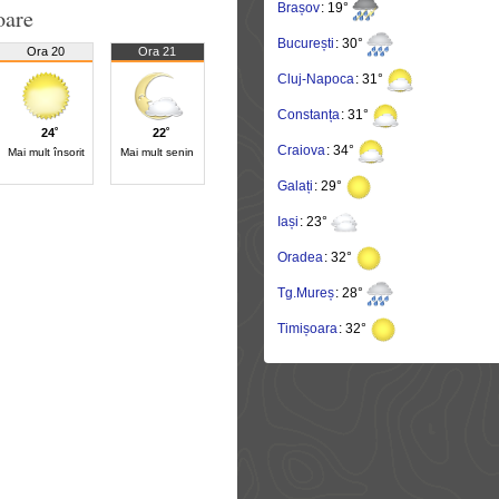
Brașov
: 19°
oare
București
: 30°
Ora 20
Ora 21
Cluj-Napoca
: 31°
Constanța
: 31°
24˚
22˚
Craiova
: 34°
Mai mult însorit
Mai mult senin
Galați
: 29°
Iași
: 23°
Oradea
: 32°
Tg.Mureș
: 28°
Timișoara
: 32°