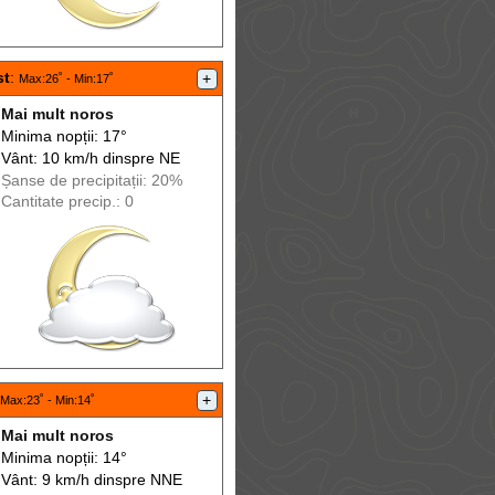
st
:
+
Max
:26˚ -
Min
:17˚
Mai mult noros
Minima nopții: 17°
Vânt: 10 km/h din
spre
NE
Șanse de precip
itații
: 20%
Cantitate precip.: 0
+
Max
:23˚ -
Min
:14˚
Mai mult noros
Minima nopții: 14°
Vânt: 9 km/h din
spre
NNE