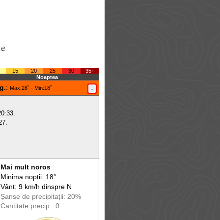
le
15
20
25
30
35+
Noaptea
g.
:
-
Max
:26˚ -
Min
:18˚
20:33.
27.
Mai mult noros
Minima nopții: 18°
Vânt: 9 km/h din
spre
N
Șanse de precip
itații
: 20%
Cantitate precip.: 0