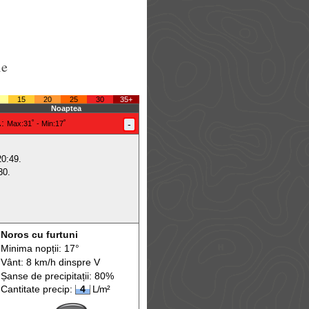
le
15
20
25
30
35+
Noaptea
.
:
-
Max
:31˚ -
Min
:17˚
20:49.
30.
Noros cu furtuni
Minima nopții: 17°
Vânt: 8 km/h din
spre
V
Șanse de precip
itații
: 80%
Cantitate precip:
4
L/m²