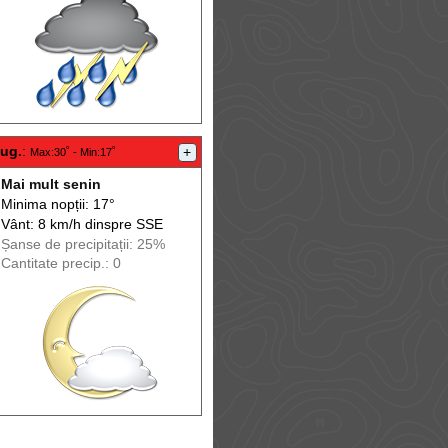
aug.
:
+
Max
:30˚ -
Min
:17˚
Mai mult senin
Minima nopții: 17°
Vânt: 8 km/h din
spre
SSE
Șanse de precip
itații
: 25%
Cantitate precip.: 0