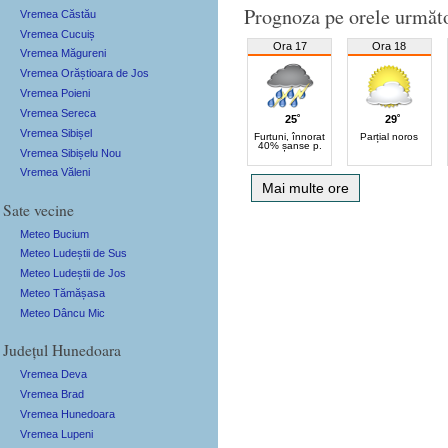
Prognoza pe orele următ
Vremea Căstău
Vremea Cucuiș
Ora 17
Ora 18
Vremea Măgureni
Vremea Orăștioara de Jos
Vremea Poieni
Vremea Sereca
25˚
29˚
Vremea Sibișel
Furtuni, înnorat
Parțial noros
40% șanse p.
Vremea Sibișelu Nou
Vremea Văleni
Mai multe ore
Sate vecine
Meteo Bucium
Meteo Ludeștii de Sus
Meteo Ludeștii de Jos
Meteo Tămășasa
Meteo Dâncu Mic
Județul Hunedoara
Vremea Deva
Vremea Brad
Vremea Hunedoara
Vremea Lupeni