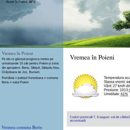
Acum în Poieni:
30˚C
Vremea în Poieni
Vremea în Poieni
Pe ido.ro găsești prognoza meteo pe
urmatoarele 10 zile pentru Poieni și zona
din apropiere: Beriu, Sibișel, Sibișelu Nou,
Orăștioara de Jos, Bucium.
Temperatura ac
România » județul Hunedoara » comuna
Starea vremii:
ce
Beriu » satul Poieni
Vânt:
27 km/h
di
Presiune: 1013
Umiditate:
41%
Coduri portocalii 7, 8 august: val de căldură
accentuată
Vremea comuna Beriu