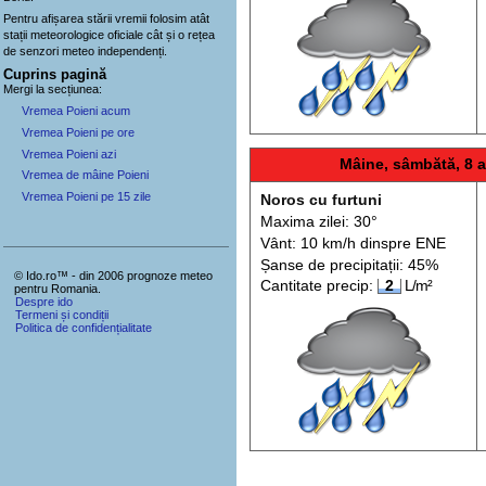
Pentru afișarea stării vremii folosim atât
stații meteorologice oficiale cât și o rețea
de senzori meteo
independenți
.
Cuprins pagină
Mergi la secțiunea:
Vremea Poieni acum
Vremea Poieni pe ore
Vremea Poieni azi
Mâine, sâmbătă, 8 
Vremea de mâine Poieni
Vremea Poieni pe 15 zile
Noros cu furtuni
Maxima zilei: 30°
Vânt: 10 km/h din
spre
ENE
Șanse de precip
itații
: 45%
© Ido.ro™ - din 2006 prognoze meteo
Cantitate precip:
2
L/m²
pentru Romania.
Despre ido
Termeni și condiții
Politica de confidențialitate