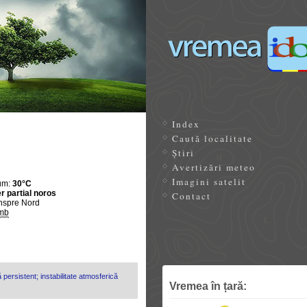
Index
Caută localitate
Știri
Avertizări meteo
Imagini satelit
um:
30°C
r partial noros
Contact
nspre Nord
mb
 persistent; instabilitate atmosferică
Vremea în țară: