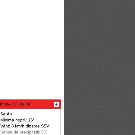
st
:
+
Max
:31˚ -
Min
:16˚
Senin
Minima nopții: 16°
Vânt: 8 km/h din
spre
SSV
Șanse de precip
itații
: 5%