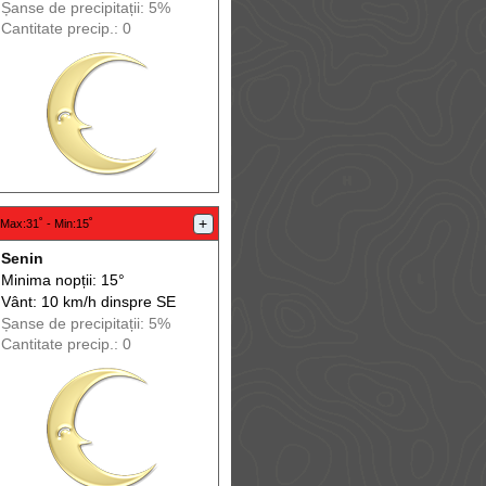
Șanse de precip
itații
: 5%
Cantitate precip.: 0
+
Max
:31˚ -
Min
:15˚
Senin
Minima nopții: 15°
Vânt: 10 km/h din
spre
SE
Șanse de precip
itații
: 5%
Cantitate precip.: 0