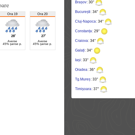
Brașov
: 30°
oare
București
: 34°
Ora 19
Ora 20
Cluj-Napoca
: 34°
Constanța
: 29°
28˚
27˚
Craiova
: 34°
Averse
Averse
45% șanse p.
45% șanse p.
Galați
: 34°
Iași
: 33°
Oradea
: 36°
Tg.Mureș
: 33°
Timișoara
: 37°