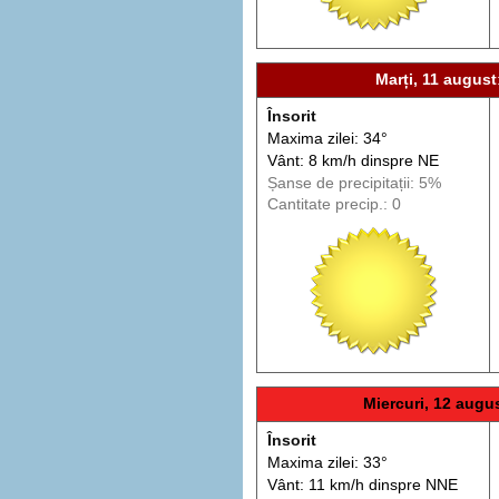
Marți, 11 august
Însorit
Maxima zilei: 34°
Vânt: 8 km/h din
spre
NE
Șanse de precip
itații
: 5%
Cantitate precip.: 0
Miercuri, 12 augu
Însorit
Maxima zilei: 33°
Vânt: 11 km/h din
spre
NNE