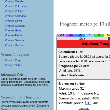
Vremea Orăștie
Vremea Petroșani
Vremea Vulcan
Vremea Aninoasa
Vremea Călan
Prognoza meteo pe 10 zi
Vremea Geoagiu
Vremea Hațeg
Vremea Petrila
<-15
-10
-5
0
5
10
Ziua
Vremea Simeria
Azi, vineri, 7 aug
Vremea Uricani
Calendarul zilei:
Vremea în regiune
Soarele răsare la 06:18 și apune la 
Vremea Cugir
Luna răsare la 00:01 și apune la 16:
Vremea Sebeș
Prognoza pe 24 ore:
Umiditate: 37%.
Informații Poieni
Index UltraViolete:
8.
Satul Poieni
face parte din com. Beriu,
județul Hunedoara. Localitatea Poieni este
Noros cu furtuni
situată la o altitudine medie de 347 metri.
Maxima zilei: 31°
Vânt: 10 km/h din
spre
NE
Vremea în jud. Hunedoara
Șanse de precip
itații
: 40%
Starea vremii din
Poieni
a fost raportata
Cantitate precip:
‹1
L/m²
de statia meteorologica proximă comunei
Beriu.