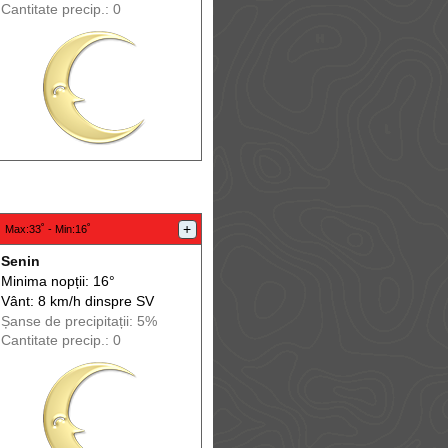
Cantitate precip.: 0
:
+
Max
:33˚ -
Min
:16˚
Senin
Minima nopții: 16°
Vânt: 8 km/h din
spre
SV
Șanse de precip
itații
: 5%
Cantitate precip.: 0