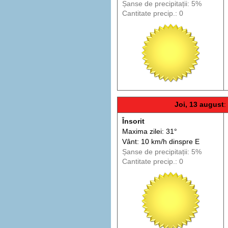
Șanse de precip
itații
: 5%
Cantitate precip.: 0
Joi, 13 august
:
Însorit
Maxima zilei: 31°
Vânt: 10 km/h din
spre
E
Șanse de precip
itații
: 5%
Cantitate precip.: 0