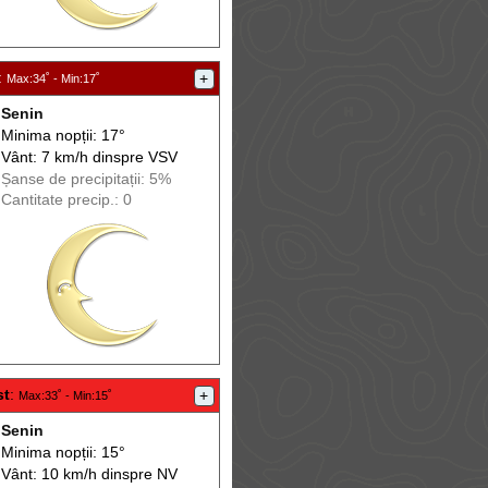
:
+
Max
:34˚ -
Min
:17˚
Senin
Minima nopții: 17°
Vânt: 7 km/h din
spre
VSV
Șanse de precip
itații
: 5%
Cantitate precip.: 0
st
:
+
Max
:33˚ -
Min
:15˚
Senin
Minima nopții: 15°
Vânt: 10 km/h din
spre
NV