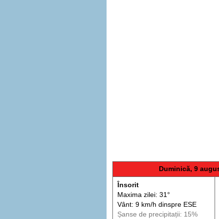
Duminică, 9 augu
Însorit
Maxima zilei: 31°
Vânt: 9 km/h din
spre
ESE
Șanse de precip
itații
: 15%