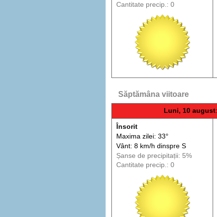
Cantitate precip.: 0
Săptămâna viitoare
Luni, 10 august
Însorit
Maxima zilei: 33°
Vânt: 8 km/h din
spre
S
Șanse de precip
itații
: 5%
Cantitate precip.: 0