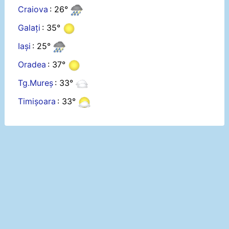
Craiova
: 26°
Galați
: 35°
Iași
: 25°
Oradea
: 37°
Tg.Mureș
: 33°
Timișoara
: 33°