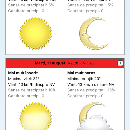
Șanse de precip
itații
: 5%
Șanse de precip
itații
: 5%
Cantitate precip.: 0
Cantitate precip.: 0
Marți, 11 august
:
+
Max
:31˚ -
Min
:20˚
Mai mult însorit
Mai mult noros
Maxima zilei: 31°
Minima nopții: 20°
Vânt: 10 km/h din
spre
NV
Vânt: 13 km/h din
spre
NV
Șanse de precip
itații
: 10%
Șanse de precip
itații
: 15%
Cantitate precip.: 0
Cantitate precip.: 0