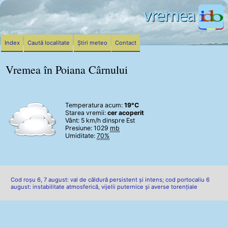
Index
Caută localitate
Știri meteo
Contact
Vremea în Poiana Cârnului
Temperatura acum:
19°C
Starea vremii:
cer acoperit
Vânt:
5 km/h
dinspre Est
Presiune: 1029
mb
Umiditate:
70%
Cod roșu 6, 7 august: val de căldură persistent și intens; cod portocaliu 6
august: instabilitate atmosferică, vijelii puternice și averse torențiale