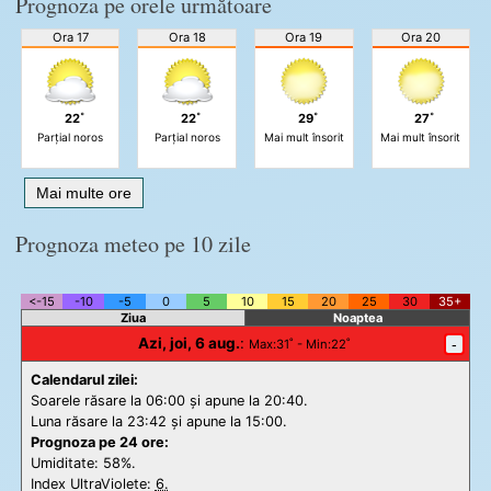
Prognoza pe orele următoare
Ora 17
Ora 18
Ora 19
Ora 20
22˚
22˚
29˚
27˚
Parțial noros
Parțial noros
Mai mult însorit
Mai mult însorit
Mai multe ore
Prognoza meteo pe 10 zile
<-15
-10
-5
0
5
10
15
20
25
30
35+
Ziua
Noaptea
Azi, joi, 6 aug.
:
-
Max
:31˚ -
Min
:22˚
Calendarul zilei:
Soarele răsare la 06:00 și apune la 20:40.
Luna răsare la 23:42 și apune la 15:00.
Prognoza pe 24 ore:
Umiditate: 58%.
Index UltraViolete:
6.