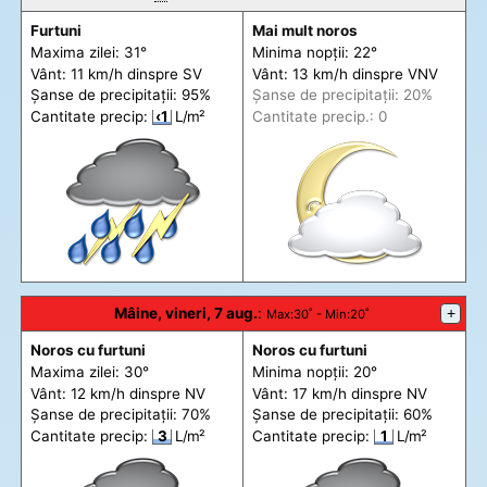
Furtuni
Mai mult noros
Maxima zilei: 31°
Minima nopții: 22°
Vânt: 11 km/h din
spre
SV
Vânt: 13 km/h din
spre
VNV
Șanse de precip
itații
: 95%
Șanse de precip
itații
: 20%
Cantitate precip:
‹1
L/m²
Cantitate precip.: 0
Mâine, vineri, 7 aug.
:
+
Max
:30˚ -
Min
:20˚
Noros cu furtuni
Noros cu furtuni
Maxima zilei: 30°
Minima nopții: 20°
Vânt: 12 km/h din
spre
NV
Vânt: 17 km/h din
spre
NV
Șanse de precip
itații
: 70%
Șanse de precip
itații
: 60%
Cantitate precip:
3
L/m²
Cantitate precip:
1
L/m²