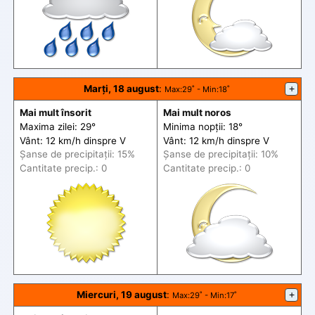
Marți, 18 august
:
+
Max
:29˚ -
Min
:18˚
Mai mult însorit
Mai mult noros
Maxima zilei: 29°
Minima nopții: 18°
Vânt: 12 km/h din
spre
V
Vânt: 12 km/h din
spre
V
Șanse de precip
itații
: 15%
Șanse de precip
itații
: 10%
Cantitate precip.: 0
Cantitate precip.: 0
Miercuri, 19 august
:
+
Max
:29˚ -
Min
:17˚