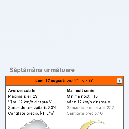
Săptămâna următoare
Luni, 17 august
:
+
Max
:29˚ -
Min
:18˚
Averse izolate
Mai mult senin
Maxima zilei: 29°
Minima nopții: 18°
Vânt: 12 km/h din
spre
V
Vânt: 12 km/h din
spre
V
Șanse de precip
itații
: 30%
Șanse de precip
itații
: 25%
Cantitate precip:
‹1
L/m²
Cantitate precip.: 0