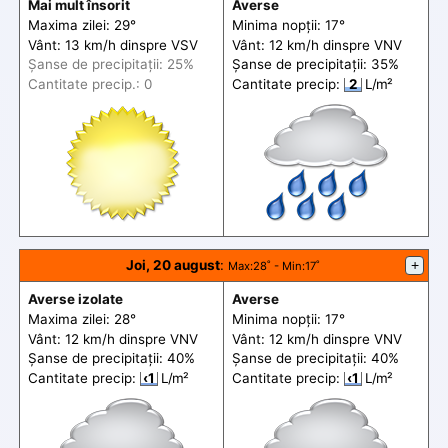
Mai mult însorit
Averse
Maxima zilei: 29°
Minima nopții: 17°
Vânt: 13 km/h din
spre
VSV
Vânt: 12 km/h din
spre
VNV
Șanse de precip
itații
: 25%
Șanse de precip
itații
: 35%
Cantitate precip.: 0
Cantitate precip:
2
L/m²
Joi, 20 august
:
+
Max
:28˚ -
Min
:17˚
Averse izolate
Averse
Maxima zilei: 28°
Minima nopții: 17°
Vânt: 12 km/h din
spre
VNV
Vânt: 12 km/h din
spre
VNV
Șanse de precip
itații
: 40%
Șanse de precip
itații
: 40%
Cantitate precip:
‹1
L/m²
Cantitate precip:
‹1
L/m²