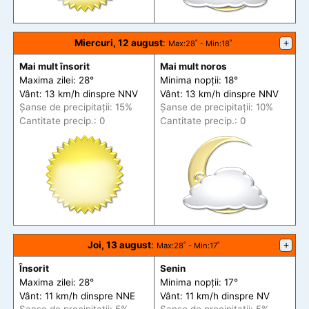
Miercuri, 12 august
:
+
Max
:28˚ -
Min
:18˚
Mai mult însorit
Mai mult noros
Maxima zilei: 28°
Minima nopții: 18°
Vânt: 13 km/h din
spre
NNV
Vânt: 13 km/h din
spre
NNV
Șanse de precip
itații
: 15%
Șanse de precip
itații
: 10%
Cantitate precip.: 0
Cantitate precip.: 0
Joi, 13 august
:
+
Max
:28˚ -
Min
:17˚
Însorit
Senin
Maxima zilei: 28°
Minima nopții: 17°
Vânt: 11 km/h din
spre
NNE
Vânt: 11 km/h din
spre
NV