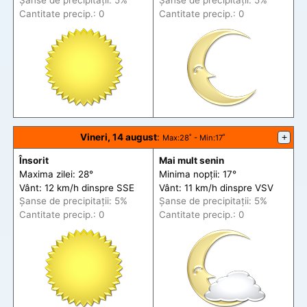
Șanse de precip
itații
: 5%
Șanse de precip
itații
: 5%
Cantitate precip.: 0
Cantitate precip.: 0
Vineri, 14 august
:
+
Max
:28˚ -
Min
:17˚
Însorit
Mai mult senin
Maxima zilei: 28°
Minima nopții: 17°
Vânt: 12 km/h din
spre
SSE
Vânt: 11 km/h din
spre
VSV
Șanse de precip
itații
: 5%
Șanse de precip
itații
: 5%
Cantitate precip.: 0
Cantitate precip.: 0