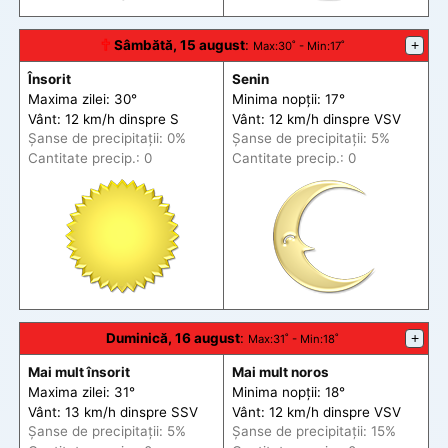
🕆
Sâmbătă, 15 august
:
+
Max
:30˚ -
Min
:17˚
Însorit
Senin
Maxima zilei: 30°
Minima nopții: 17°
Vânt: 12 km/h din
spre
S
Vânt: 12 km/h din
spre
VSV
Șanse de precip
itații
: 0%
Șanse de precip
itații
: 5%
Cantitate precip.: 0
Cantitate precip.: 0
Duminică, 16 august
:
+
Max
:31˚ -
Min
:18˚
Mai mult însorit
Mai mult noros
Maxima zilei: 31°
Minima nopții: 18°
Vânt: 13 km/h din
spre
SSV
Vânt: 12 km/h din
spre
VSV
Șanse de precip
itații
: 5%
Șanse de precip
itații
: 15%