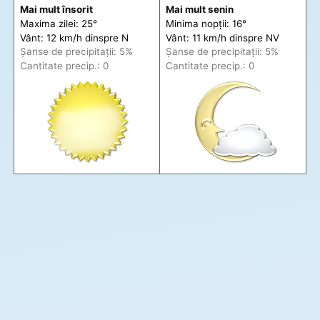
Mai mult însorit
Mai mult senin
Maxima zilei: 25°
Minima nopții: 16°
Vânt: 12 km/h din
spre
N
Vânt: 11 km/h din
spre
NV
Șanse de precip
itații
: 5%
Șanse de precip
itații
: 5%
Cantitate precip.: 0
Cantitate precip.: 0