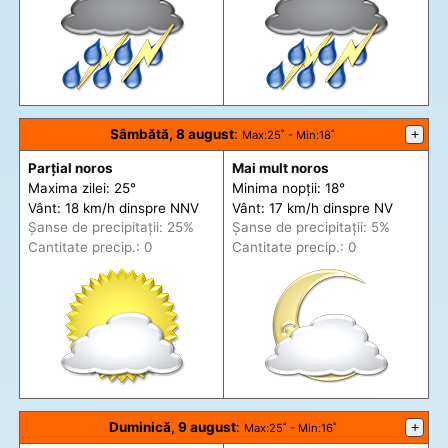
Sâmbătă, 8 august
:
+
Max
:25˚ -
Min
:18˚
Parțial noros
Mai mult noros
Maxima zilei: 25°
Minima nopții: 18°
Vânt: 18 km/h din
spre
NNV
Vânt: 17 km/h din
spre
NV
Șanse de precip
itații
: 25%
Șanse de precip
itații
: 5%
Cantitate precip.: 0
Cantitate precip.: 0
Duminică, 9 august
:
+
Max
:25˚ -
Min
:16˚