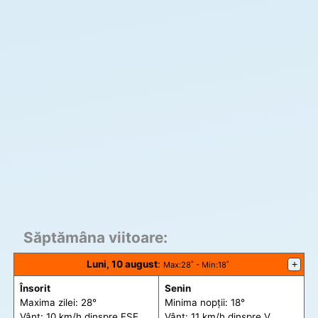
Săptămâna viitoare:
Luni, 10 august
:
+
Max
:28˚ -
Min
:18˚
Însorit
Senin
Maxima zilei: 28°
Minima nopții: 18°
Vânt: 10 km/h din
spre
ESE
Vânt: 11 km/h din
spre
V