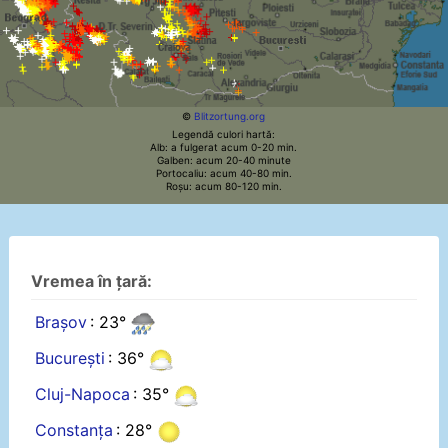
©
Blitzortung.org
Legendă culori hartă:
Alb: a fulgerat acum 0-20 min.
Galben: acum 20-40 minute
Portocaliu: acum 40-80 min.
Roșu: acum 80-120 min.
Vremea în țară:
Brașov
: 23°
București
: 36°
Cluj-Napoca
: 35°
Constanța
: 28°