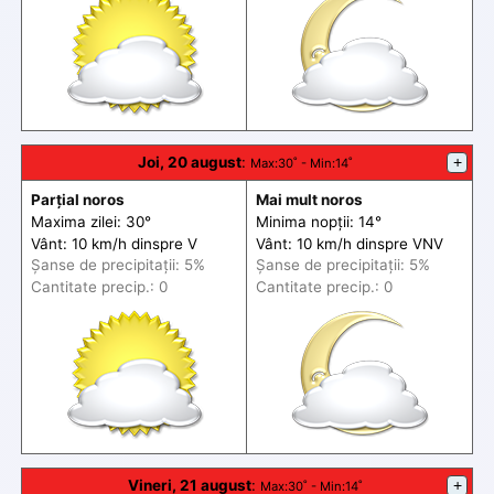
Joi, 20 august
:
+
Max
:30˚ -
Min
:14˚
Parțial noros
Mai mult noros
Maxima zilei: 30°
Minima nopții: 14°
Vânt: 10 km/h din
spre
V
Vânt: 10 km/h din
spre
VNV
Șanse de precip
itații
: 5%
Șanse de precip
itații
: 5%
Cantitate precip.: 0
Cantitate precip.: 0
Vineri, 21 august
:
+
Max
:30˚ -
Min
:14˚