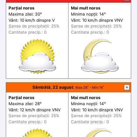
Parțial noros
Mai mult noros
Maxima zilei: 30°
Minima nopții: 14°
Vânt: 10 km/h din
spre
V
Vânt: 10 km/h din
spre
VNV
Șanse de precip
itații
: 25%
Șanse de precip
itații
: 25%
Cantitate precip.: 0
Cantitate precip.: 0
Sâmbătă, 22 august
:
+
Max
:28˚ -
Min
:14˚
Parțial noros
Mai mult noros
Maxima zilei: 28°
Minima nopții: 14°
Vânt: 12 km/h din
spre
VNV
Vânt: 10 km/h din
spre
VNV
Șanse de precip
itații
: 25%
Șanse de precip
itații
: 25%
Cantitate precip.: 0
Cantitate precip.: 0