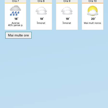
Ora 7
Ora 8
Ora 9
Ora 10
18˚
18˚
19˚
20˚
Averse
Înnorat
Înnorat
Mai mult noros
40% șanse p.
Mai multe ore