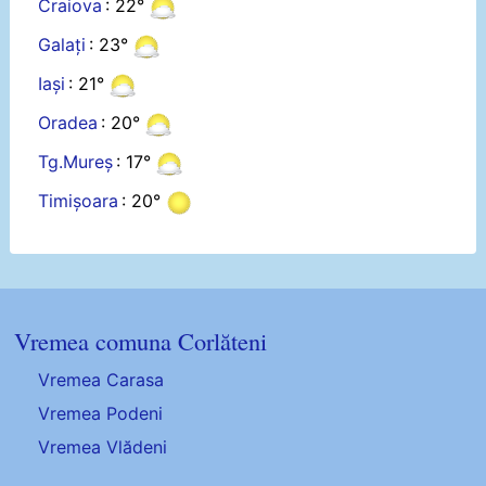
Craiova
: 22°
Galați
: 23°
Iași
: 21°
Oradea
: 20°
Tg.Mureș
: 17°
Timișoara
: 20°
Vremea comuna Corlăteni
Vremea Carasa
Vremea Podeni
Vremea Vlădeni