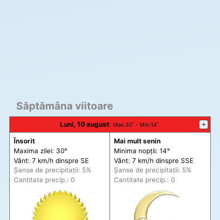
Săptămâna viitoare
Luni, 10 august
:
+
Max
:30˚ -
Min
:14˚
Însorit
Mai mult senin
Maxima zilei: 30°
Minima nopții: 14°
Vânt: 7 km/h din
spre
SE
Vânt: 7 km/h din
spre
SSE
Șanse de precip
itații
: 5%
Șanse de precip
itații
: 5%
Cantitate precip.: 0
Cantitate precip.: 0