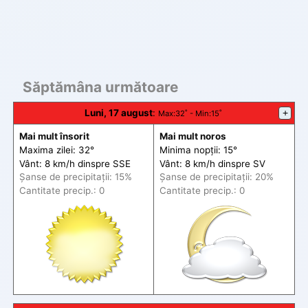
Săptămâna următoare
Luni, 17 august
:
+
Max
:32˚ -
Min
:15˚
Mai mult însorit
Mai mult noros
Maxima zilei: 32°
Minima nopții: 15°
Vânt: 8 km/h din
spre
SSE
Vânt: 8 km/h din
spre
SV
Șanse de precip
itații
: 15%
Șanse de precip
itații
: 20%
Cantitate precip.: 0
Cantitate precip.: 0