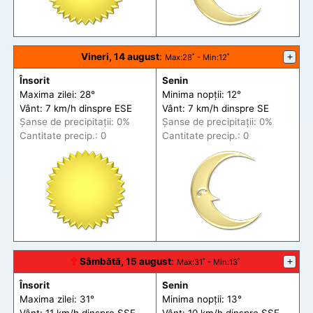
Vineri, 14 august
:
+
Max
:28˚ -
Min
:12˚
Însorit
Senin
Maxima zilei: 28°
Minima nopții: 12°
Vânt: 7 km/h din
spre
ESE
Vânt: 7 km/h din
spre
SE
Șanse de precip
itații
: 0%
Șanse de precip
itații
: 0%
Cantitate precip.: 0
Cantitate precip.: 0
🕆
Sâmbătă, 15 august
:
+
Max
:31˚ -
Min
:13˚
Însorit
Senin
Maxima zilei: 31°
Minima nopții: 13°
Vânt: 11 km/h din
spre
SSE
Vânt: 10 km/h din
spre
SSE