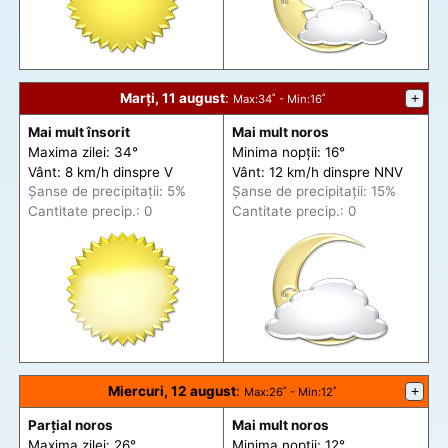
Marți, 11 august
:
+
Max
:34˚ -
Min
:16˚
Mai mult însorit
Mai mult noros
Maxima zilei: 34°
Minima nopții: 16°
Vânt: 8 km/h din
spre
V
Vânt: 12 km/h din
spre
NNV
Șanse de precip
itații
: 5%
Șanse de precip
itații
: 15%
Cantitate precip.: 0
Cantitate precip.: 0
Miercuri, 12 august
:
+
Max
:26˚ -
Min
:12˚
Parțial noros
Mai mult noros
Maxima zilei: 26°
Minima nopții: 12°