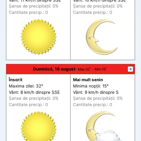
Șanse de precip
itații
: 0%
Șanse de precip
itații
: 0%
Cantitate precip.: 0
Cantitate precip.: 0
Duminică, 16 august
:
+
Max
:32˚ -
Min
:15˚
Însorit
Mai mult senin
Maxima zilei: 32°
Minima nopții: 15°
Vânt: 8 km/h din
spre
SSE
Vânt: 9 km/h din
spre
S
Șanse de precip
itații
: 0%
Șanse de precip
itații
: 0%
Cantitate precip.: 0
Cantitate precip.: 0