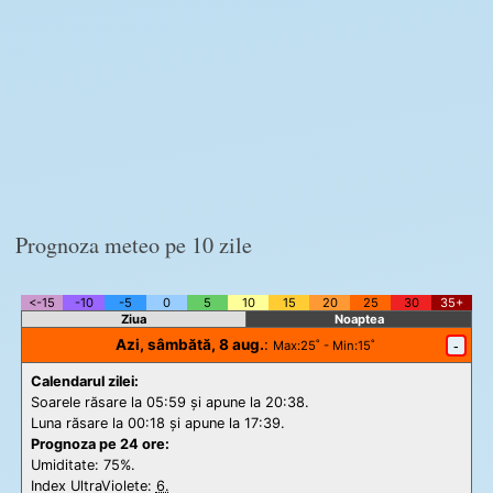
Prognoza meteo pe 10 zile
<-15
-10
-5
0
5
10
15
20
25
30
35+
Ziua
Noaptea
Azi, sâmbătă, 8 aug.
:
-
Max
:25˚ -
Min
:15˚
Calendarul zilei:
Soarele răsare la 05:59 și apune la 20:38.
Luna răsare la 00:18 și apune la 17:39.
Prognoza pe 24 ore:
Umiditate: 75%.
Index UltraViolete:
6.