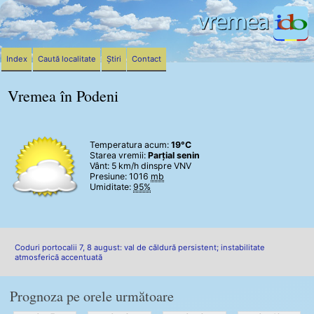
Index
Caută localitate
Știri
Contact
Vremea în Podeni
Temperatura acum:
19°C
Starea vremii:
Parțial senin
Vânt:
5 km/h
dinspre VNV
Presiune: 1016
mb
Umiditate:
95%
Coduri portocalii 7, 8 august: val de căldură persistent; instabilitate
atmosferică accentuată
Prognoza pe orele următoare