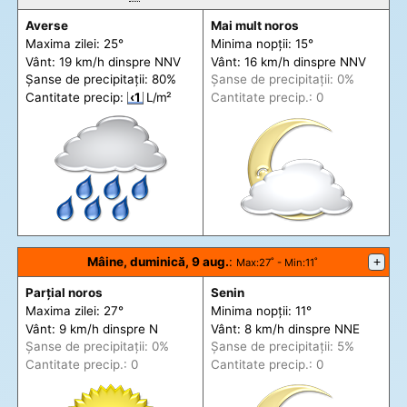
Averse
Mai mult noros
Maxima zilei: 25°
Minima nopții: 15°
Vânt: 19 km/h din
spre
NNV
Vânt: 16 km/h din
spre
NNV
Șanse de precip
itații
: 80%
Șanse de precip
itații
: 0%
Cantitate precip:
‹1
L/m²
Cantitate precip.: 0
Mâine, duminică, 9 aug.
:
+
Max
:27˚ -
Min
:11˚
Parțial noros
Senin
Maxima zilei: 27°
Minima nopții: 11°
Vânt: 9 km/h din
spre
N
Vânt: 8 km/h din
spre
NNE
Șanse de precip
itații
: 0%
Șanse de precip
itații
: 5%
Cantitate precip.: 0
Cantitate precip.: 0