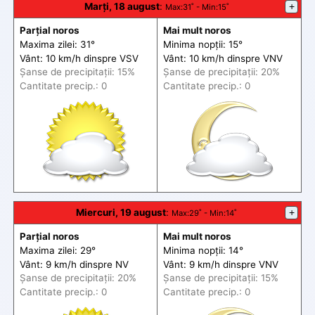
Marți, 18 august
:
+
Max
:31˚ -
Min
:15˚
Parțial noros
Mai mult noros
Maxima zilei: 31°
Minima nopții: 15°
Vânt: 10 km/h din
spre
VSV
Vânt: 10 km/h din
spre
VNV
Șanse de precip
itații
: 15%
Șanse de precip
itații
: 20%
Cantitate precip.: 0
Cantitate precip.: 0
Miercuri, 19 august
:
+
Max
:29˚ -
Min
:14˚
Parțial noros
Mai mult noros
Maxima zilei: 29°
Minima nopții: 14°
Vânt: 9 km/h din
spre
NV
Vânt: 9 km/h din
spre
VNV
Șanse de precip
itații
: 20%
Șanse de precip
itații
: 15%
Cantitate precip.: 0
Cantitate precip.: 0