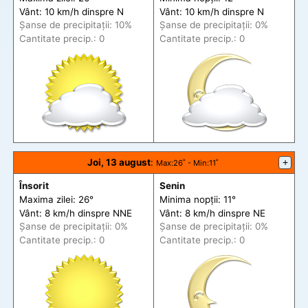
Vânt: 10 km/h din
spre
N
Vânt: 10 km/h din
spre
N
Șanse de precip
itații
: 10%
Șanse de precip
itații
: 0%
Cantitate precip.: 0
Cantitate precip.: 0
Joi, 13 august
:
+
Max
:26˚ -
Min
:11˚
Însorit
Senin
Maxima zilei: 26°
Minima nopții: 11°
Vânt: 8 km/h din
spre
NNE
Vânt: 8 km/h din
spre
NE
Șanse de precip
itații
: 0%
Șanse de precip
itații
: 0%
Cantitate precip.: 0
Cantitate precip.: 0