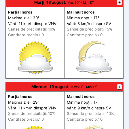
Marți, 18 august
:
+
Max
:30˚ -
Min
:17˚
Parțial noros
Mai mult noros
Maxima zilei: 30°
Minima nopții: 17°
Vânt: 11 km/h din
spre
VNV
Vânt: 8 km/h din
spre
SV
Șanse de precip
itații
: 10%
Șanse de precip
itații
: 5%
Cantitate precip.: 0
Cantitate precip.: 0
Miercuri, 19 august
:
+
Max
:29˚ -
Min
:17˚
Parțial noros
Mai mult noros
Maxima zilei: 29°
Minima nopții: 17°
Vânt: 11 km/h din
spre
VNV
Vânt: 9 km/h din
spre
SV
Șanse de precip
itații
: 10%
Șanse de precip
itații
: 10%
Cantitate precip.: 0
Cantitate precip.: 0