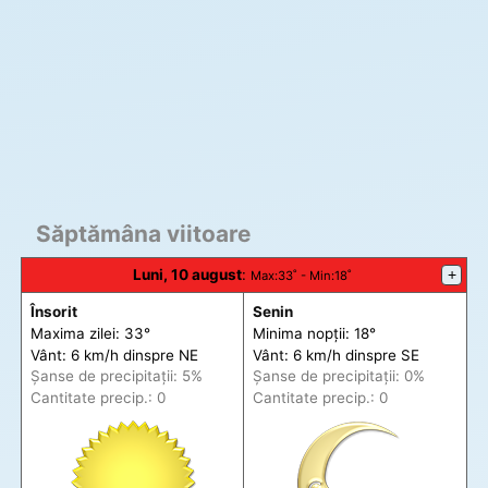
Săptămâna viitoare
Luni, 10 august
:
+
Max
:33˚ -
Min
:18˚
Însorit
Senin
Maxima zilei: 33°
Minima nopții: 18°
Vânt: 6 km/h din
spre
NE
Vânt: 6 km/h din
spre
SE
Șanse de precip
itații
: 5%
Șanse de precip
itații
: 0%
Cantitate precip.: 0
Cantitate precip.: 0