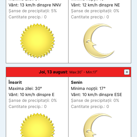
Vânt: 13 km/h din
spre
NNV
Vânt: 12 km/h din
spre
NE
Șanse de precip
itații
: 5%
Șanse de precip
itații
: 0%
Cantitate precip.: 0
Cantitate precip.: 0
Joi, 13 august
:
+
Max
:30˚ -
Min
:17˚
Însorit
Senin
Maxima zilei: 30°
Minima nopții: 17°
Vânt: 10 km/h din
spre
E
Vânt: 10 km/h din
spre
ESE
Șanse de precip
itații
: 0%
Șanse de precip
itații
: 0%
Cantitate precip.: 0
Cantitate precip.: 0