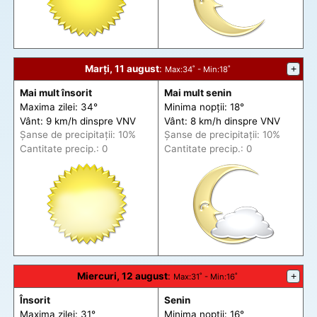
Marți, 11 august
:
+
Max
:34˚ -
Min
:18˚
Mai mult însorit
Mai mult senin
Maxima zilei: 34°
Minima nopții: 18°
Vânt: 9 km/h din
spre
VNV
Vânt: 8 km/h din
spre
VNV
Șanse de precip
itații
: 10%
Șanse de precip
itații
: 10%
Cantitate precip.: 0
Cantitate precip.: 0
Miercuri, 12 august
:
+
Max
:31˚ -
Min
:16˚
Însorit
Senin
Maxima zilei: 31°
Minima nopții: 16°