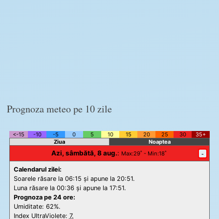
Prognoza meteo pe 10 zile
<-15
-10
-5
0
5
10
15
20
25
30
35+
Ziua
Noaptea
Azi, sâmbătă, 8 aug.
:
-
Max
:29˚ -
Min
:18˚
Calendarul zilei:
Soarele răsare la 06:15 și apune la 20:51.
Luna răsare la 00:36 și apune la 17:51.
Prognoza pe 24 ore:
Umiditate: 62%.
Index UltraViolete:
7.