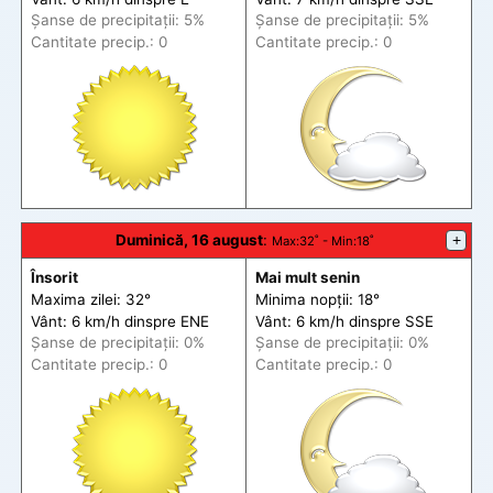
Șanse de precip
itații
: 5%
Șanse de precip
itații
: 5%
Cantitate precip.: 0
Cantitate precip.: 0
Duminică, 16 august
:
+
Max
:32˚ -
Min
:18˚
Însorit
Mai mult senin
Maxima zilei: 32°
Minima nopții: 18°
Vânt: 6 km/h din
spre
ENE
Vânt: 6 km/h din
spre
SSE
Șanse de precip
itații
: 0%
Șanse de precip
itații
: 0%
Cantitate precip.: 0
Cantitate precip.: 0