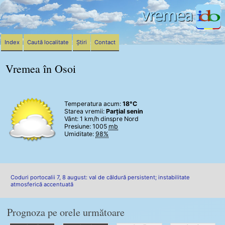
Index
Caută localitate
Știri
Contact
Vremea în Osoi
Temperatura acum:
18°C
Starea vremii:
Parțial senin
Vânt:
1 km/h
dinspre Nord
Presiune: 1005
mb
Umiditate:
98%
Coduri portocalii 7, 8 august: val de căldură persistent; instabilitate
atmosferică accentuată
Prognoza pe orele următoare