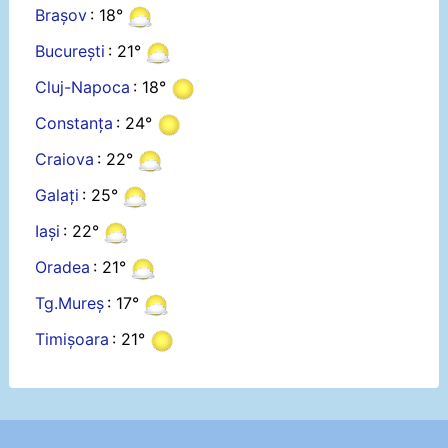
Brașov
: 18°
București
: 21°
Cluj-Napoca
: 18°
Constanța
: 24°
Craiova
: 22°
Galați
: 25°
Iași
: 22°
Oradea
: 21°
Tg.Mureș
: 17°
Timișoara
: 21°