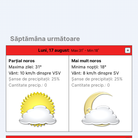
Săptămâna următoare
Luni, 17 august
:
+
Max
:31˚ -
Min
:18˚
Parțial noros
Mai mult noros
Maxima zilei: 31°
Minima nopții: 18°
Vânt: 10 km/h din
spre
VSV
Vânt: 8 km/h din
spre
SV
Șanse de precip
itații
: 25%
Șanse de precip
itații
: 25%
Cantitate precip.: 0
Cantitate precip.: 0