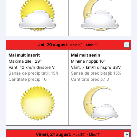
Joi, 20 august
:
+
Max
:29˚ -
Min
:16˚
Mai mult însorit
Mai mult senin
Maxima zilei: 29°
Minima nopții: 16°
Vânt: 10 km/h din
spre
V
Vânt: 7 km/h din
spre
SSV
Șanse de precip
itații
: 15%
Șanse de precip
itații
: 15%
Cantitate precip.: 0
Cantitate precip.: 0
Vineri, 21 august
:
+
Max
:30˚ -
Min
:17˚