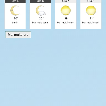
Ora 5
Ora 6
Ora 7
Ora 8
20˚
20˚
19˚
21˚
Senin
Mai mult senin
Mai mult însorit
Mai mult însorit
Mai multe ore