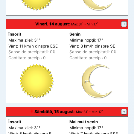
Vineri, 14 august
:
+
Max
:31˚ -
Min
:17˚
Însorit
Senin
Maxima zilei: 31°
Minima nopții: 17°
Vânt: 11 km/h din
spre
ESE
Vânt: 8 km/h din
spre
SE
Șanse de precip
itații
: 0%
Șanse de precip
itații
: 0%
Cantitate precip.: 0
Cantitate precip.: 0
🕆
Sâmbătă, 15 august
:
+
Max
:31˚ -
Min
:17˚
Însorit
Mai mult senin
Maxima zilei: 31°
Minima nopții: 17°
Vânt: 6 km/h din
spre
E
Vânt: 7 km/h din
spre
SSE