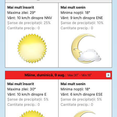
Mai mult însorit
Mai mult senin
Maxima zilei: 29°
Minima nopții: 18°
Vânt: 10 km/h din
spre
NNV
Vânt: 9 km/h din
spre
ENE
Șanse de precip
itații
: 25%
Șanse de precip
itații
: 10%
Cantitate precip.: 0
Cantitate precip.: 0
Mâine, duminică, 9 aug.
:
+
Max
:30˚ -
Min
:18˚
Mai mult însorit
Mai mult senin
Maxima zilei: 30°
Minima nopții: 18°
Vânt: 10 km/h din
spre
E
Vânt: 6 km/h din
spre
ESE
Șanse de precip
itații
: 5%
Șanse de precip
itații
: 5%
Cantitate precip.: 0
Cantitate precip.: 0