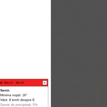
st
:
+
Max
:31˚ -
Min
:16˚
Senin
Minima nopții: 16°
Vânt: 8 km/h din
spre
E
Șanse de precip
itații
: 5%