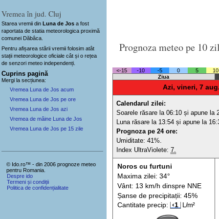
Vremea în jud. Cluj
Starea vremii din
Luna de Jos
a fost
raportata de statia meteorologica proximă
comunei Dăbâca.
Prognoza meteo pe 10 zi
Pentru afișarea stării vremii folosim atât
stații meteorologice oficiale cât și o rețea
de senzori meteo
independenți
.
<-15
-10
-5
0
5
10
Cuprins pagină
Ziua
Mergi la secțiunea:
Azi, vineri, 7 aug
Vremea Luna de Jos acum
Vremea Luna de Jos pe ore
Calendarul zilei:
Vremea Luna de Jos azi
Soarele răsare la 06:10 și apune la 
Vremea de mâine Luna de Jos
Luna răsare la 13:54 și apune la 16:
Vremea Luna de Jos pe 15 zile
Prognoza pe 24 ore:
Umiditate: 41%.
Index UltraViolete:
7.
© Ido.ro™ - din 2006 prognoze meteo
Noros cu furtuni
pentru Romania.
Maxima zilei: 34°
Despre ido
Termeni și condiții
Vânt: 13 km/h din
spre
NNE
Politica de confidențialitate
Șanse de precip
itații
: 45%
Cantitate precip:
‹1
L/m²