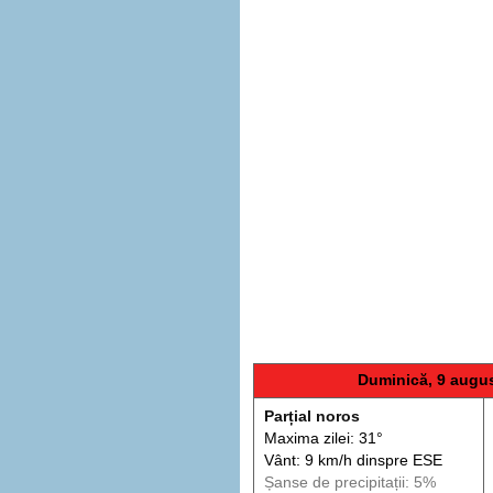
Duminică, 9 augu
Parțial noros
Maxima zilei: 31°
Vânt: 9 km/h din
spre
ESE
Șanse de precip
itații
: 5%