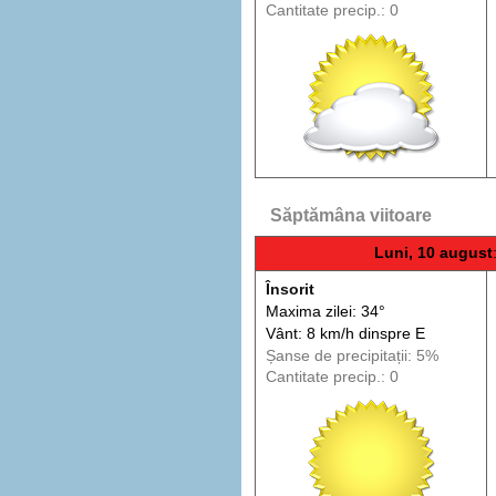
Cantitate precip.: 0
Săptămâna viitoare
Luni, 10 august
Însorit
Maxima zilei: 34°
Vânt: 8 km/h din
spre
E
Șanse de precip
itații
: 5%
Cantitate precip.: 0