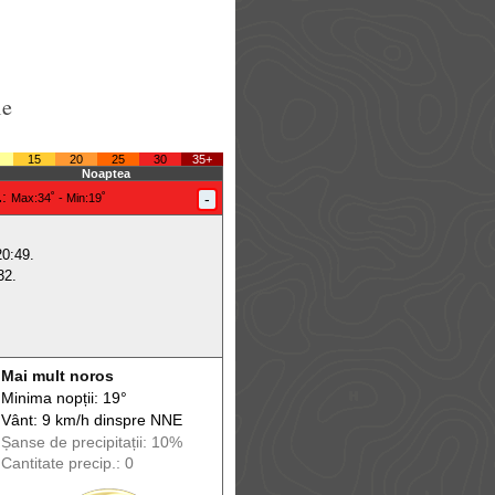
le
15
20
25
30
35+
Noaptea
.
:
-
Max
:34˚ -
Min
:19˚
20:49.
32.
Mai mult noros
Minima nopții: 19°
Vânt: 9 km/h din
spre
NNE
Șanse de precip
itații
: 10%
Cantitate precip.: 0