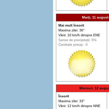
Marți, 11 august
Mai mult însorit
Maxima zilei: 36°
Vânt: 10 km/h din
spre
ENE
Șanse de precip
itații
: 5%
Cantitate precip.: 0
Miercuri, 12 augu
Însorit
Maxima zilei: 33°
Vânt: 12 km/h din
spre
NNE