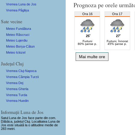
Prognoza pe orele următ
Vremea Luna de Jos
Vremea Pâglișa
Ora 16
Ora 17
Sate vecine
Meteo Fundătura
Meteo Răscruci
25˚
27˚
Meteo Lujerdiu
Furtuni
Furtuni, înnorat
80% șanse p.
45% șanse p.
Meteo Borșa-Cătun
Meteo Iclozel
Mai multe ore
Județul Cluj
Vremea Cluj-Napoca
Vremea Câmpia Turzii
Vremea Dej
Vremea Gherla
Vremea Turda
Vremea Huedin
Informații Luna de Jos
Satul Luna de Jos
face parte din com.
Dăbâca, județul Cluj. Localitatea Luna de
Jos este situată la o altitudine medie de
283 metri.