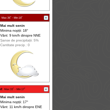
:
+
Max
:36˚ -
Min
:18˚
Mai mult senin
Minima nopții: 18°
Vânt: 9 km/h din
spre
NNE
Șanse de precip
itații
: 5%
Cantitate precip.: 0
st
:
+
Max
:33˚ -
Min
:17˚
Mai mult senin
Minima nopții: 17°
Vânt: 11 km/h din
spre
ENE