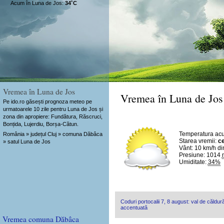
Acum în Luna de Jos:
34˚C
Vremea în Luna de Jos
Vremea în Luna de Jos
Pe ido.ro găsești prognoza meteo pe
urmatoarele 10 zile pentru Luna de Jos și
zona din apropiere: Fundătura, Răscruci,
Bonțida, Lujerdiu, Borșa-Cătun.
Temperatura ac
România » județul Cluj » comuna Dăbâca
Starea vremii:
ce
» satul Luna de Jos
Vânt:
10 km/h
di
Presiune: 1014
Umiditate:
34%
Coduri portocalii 7, 8 august: val de căldură
accentuată
Vremea comuna Dăbâca