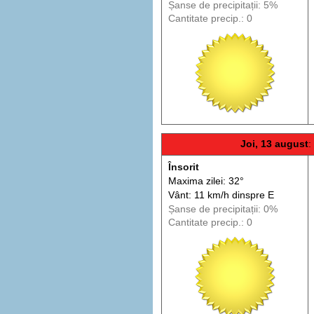
Șanse de precip
itații
: 5%
Cantitate precip.: 0
Joi, 13 august
:
Însorit
Maxima zilei: 32°
Vânt: 11 km/h din
spre
E
Șanse de precip
itații
: 0%
Cantitate precip.: 0