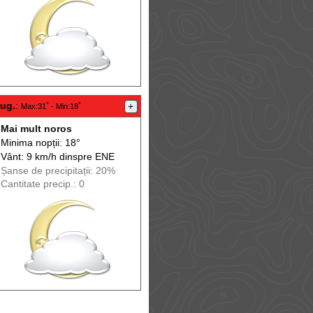
aug.
:
+
Max
:31˚ -
Min
:18˚
Mai mult noros
Minima nopții: 18°
Vânt: 9 km/h din
spre
ENE
Șanse de precip
itații
: 20%
Cantitate precip.: 0