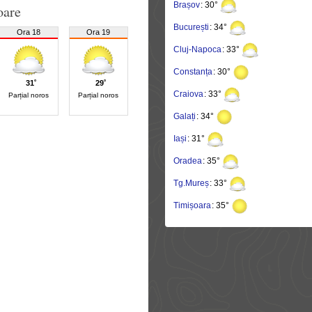
Brașov
: 30°
oare
București
: 34°
Ora 18
Ora 19
Cluj-Napoca
: 33°
Constanța
: 30°
31˚
29˚
Craiova
: 33°
Parțial noros
Parțial noros
Galați
: 34°
Iași
: 31°
Oradea
: 35°
Tg.Mureș
: 33°
Timișoara
: 35°