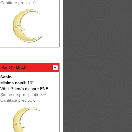
Cantitate precip.: 0
:
+
Max
:34˚ -
Min
:16˚
Senin
Minima nopții: 16°
Vânt: 7 km/h din
spre
ENE
Șanse de precip
itații
: 5%
Cantitate precip.: 0