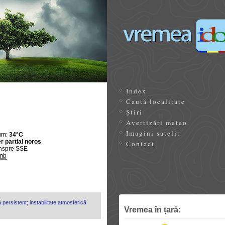
Index
Caută localitate
Știri
Avertizări meteo
Imagini satelit
um:
34°C
r partial noros
Contact
nspre SSE
mb
 persistent; instabilitate atmosferică
Vremea în țară: