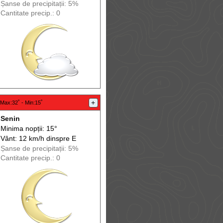
Șanse de precip
itații
: 5%
Cantitate precip.: 0
+
Max
:32˚ -
Min
:15˚
Senin
Minima nopții: 15°
Vânt: 12 km/h din
spre
E
Șanse de precip
itații
: 5%
Cantitate precip.: 0