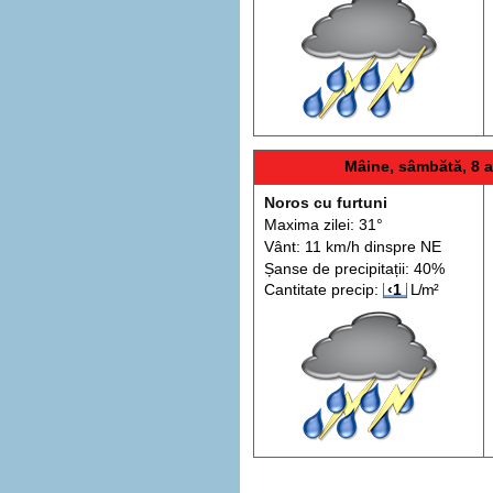
Mâine, sâmbătă, 8 
Noros cu furtuni
Maxima zilei: 31°
Vânt: 11 km/h din
spre
NE
Șanse de precip
itații
: 40%
Cantitate precip:
‹1
L/m²