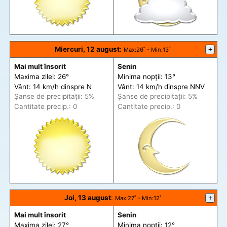
Miercuri, 12 august
:
+
Max
:26˚ -
Min
:13˚
Mai mult însorit
Senin
Maxima zilei: 26°
Minima nopții: 13°
Vânt: 14 km/h din
spre
N
Vânt: 14 km/h din
spre
NNV
Șanse de precip
itații
: 5%
Șanse de precip
itații
: 5%
Cantitate precip.: 0
Cantitate precip.: 0
Joi, 13 august
:
+
Max
:27˚ -
Min
:12˚
Mai mult însorit
Senin
Maxima zilei: 27°
Minima nopții: 12°