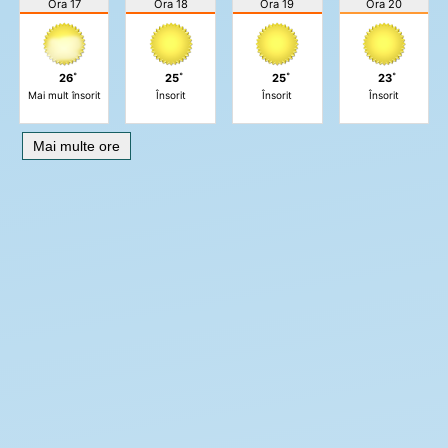
Ora 17
Ora 18
Ora 19
Ora 20
26˚
25˚
25˚
23˚
Mai mult însorit
Însorit
Însorit
Însorit
Mai multe ore