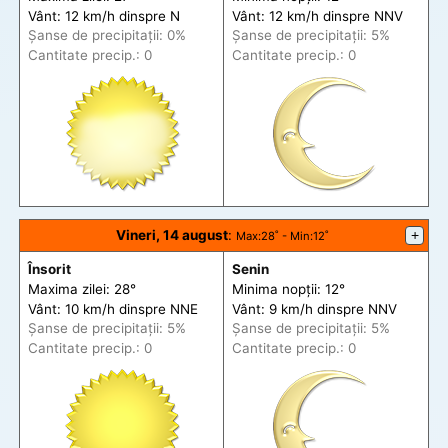
Vânt: 12 km/h din
spre
N
Vânt: 12 km/h din
spre
NNV
Șanse de precip
itații
: 0%
Șanse de precip
itații
: 5%
Cantitate precip.: 0
Cantitate precip.: 0
Vineri, 14 august
:
+
Max
:28˚ -
Min
:12˚
Însorit
Senin
Maxima zilei: 28°
Minima nopții: 12°
Vânt: 10 km/h din
spre
NNE
Vânt: 9 km/h din
spre
NNV
Șanse de precip
itații
: 5%
Șanse de precip
itații
: 5%
Cantitate precip.: 0
Cantitate precip.: 0