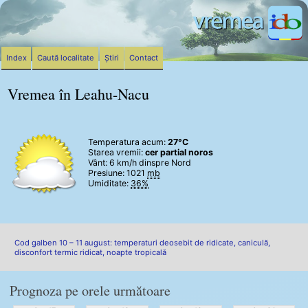
Index
Caută localitate
Știri
Contact
Vremea în Leahu-Nacu
Temperatura acum:
27°C
Starea vremii:
cer partial noros
Vânt:
6 km/h
dinspre Nord
Presiune: 1021
mb
Umiditate:
36%
Cod galben 10 – 11 august: temperaturi deosebit de ridicate, caniculă,
disconfort termic ridicat, noapte tropicală
Prognoza pe orele următoare