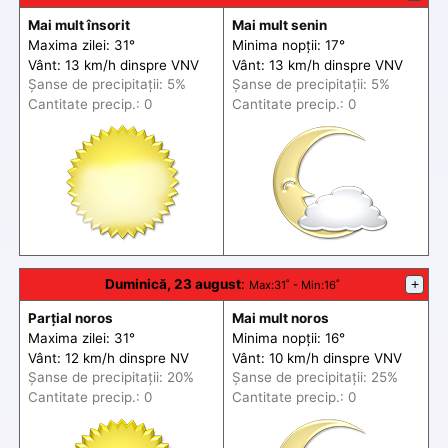
Mai mult însorit
Mai mult senin
Maxima zilei: 31°
Minima nopții: 17°
Vânt: 13 km/h din
spre
VNV
Vânt: 13 km/h din
spre
VNV
Șanse de precip
itații
: 5%
Șanse de precip
itații
: 5%
Cantitate precip.: 0
Cantitate precip.: 0
Duminică, 23 august
:
+
Max
:31˚ -
Min
:16˚
Parțial noros
Mai mult noros
Maxima zilei: 31°
Minima nopții: 16°
Vânt: 12 km/h din
spre
NV
Vânt: 10 km/h din
spre
VNV
Șanse de precip
itații
: 20%
Șanse de precip
itații
: 25%
Cantitate precip.: 0
Cantitate precip.: 0