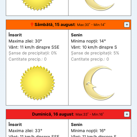
🕆
Sâmbătă, 15 august
:
+
Max
:30˚ -
Min
:14˚
Însorit
Senin
Maxima zilei: 30°
Minima nopții: 14°
Vânt: 11 km/h din
spre
SSE
Vânt: 10 km/h din
spre
S
Șanse de precip
itații
: 0%
Șanse de precip
itații
: 5%
Cantitate precip.: 0
Cantitate precip.: 0
Duminică, 16 august
:
+
Max
:33˚ -
Min
:16˚
Însorit
Senin
Maxima zilei: 33°
Minima nopții: 16°
Vânt: 11 km/h din
spre
SSE
Vânt: 11 km/h din
spre
S