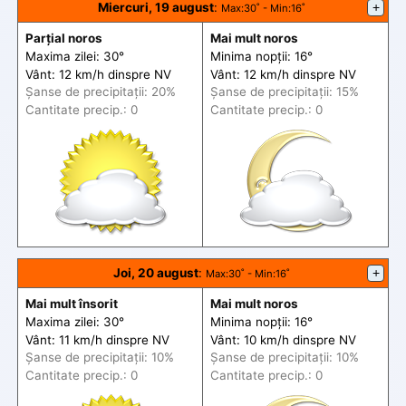
Miercuri, 19 august
:
+
Max
:30˚ -
Min
:16˚
Parțial noros
Mai mult noros
Maxima zilei: 30°
Minima nopții: 16°
Vânt: 12 km/h din
spre
NV
Vânt: 12 km/h din
spre
NV
Șanse de precip
itații
: 20%
Șanse de precip
itații
: 15%
Cantitate precip.: 0
Cantitate precip.: 0
Joi, 20 august
:
+
Max
:30˚ -
Min
:16˚
Mai mult însorit
Mai mult noros
Maxima zilei: 30°
Minima nopții: 16°
Vânt: 11 km/h din
spre
NV
Vânt: 10 km/h din
spre
NV
Șanse de precip
itații
: 10%
Șanse de precip
itații
: 10%
Cantitate precip.: 0
Cantitate precip.: 0