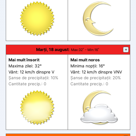
Marți, 18 august
:
+
Max
:32˚ -
Min
:16˚
Mai mult însorit
Mai mult noros
Maxima zilei: 32°
Minima nopții: 16°
Vânt: 12 km/h din
spre
V
Vânt: 12 km/h din
spre
VNV
Șanse de precip
itații
: 10%
Șanse de precip
itații
: 20%
Cantitate precip.: 0
Cantitate precip.: 0