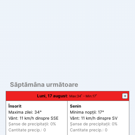
Săptămâna următoare
Luni, 17 august
:
+
Max
:34˚ -
Min
:17˚
Însorit
Senin
Maxima zilei: 34°
Minima nopții: 17°
Vânt: 11 km/h din
spre
SSE
Vânt: 11 km/h din
spre
SV
Șanse de precip
itații
: 0%
Șanse de precip
itații
: 0%
Cantitate precip.: 0
Cantitate precip.: 0