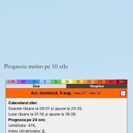
Prognoza meteo pe 10 zile
<-15
-10
-5
0
5
10
15
20
25
30
35+
Ziua
Noaptea
Azi, duminică, 9 aug.
:
-
Max
:27˚ -
Min
:12˚
Calendarul zilei:
Soarele răsare la 06:01 și apune la 20:35.
Luna răsare la 01:16 și apune la 18:39.
Prognoza pe 24 ore:
Umiditate: 41%.
Index UltraViolete:
6.