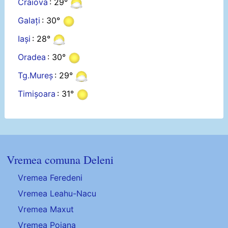
Craiova
: 29°
Galați
: 30°
Iași
: 28°
Oradea
: 30°
Tg.Mureș
: 29°
Timișoara
: 31°
Vremea comuna Deleni
Vremea Feredeni
Vremea Leahu-Nacu
Vremea Maxut
Vremea Poiana