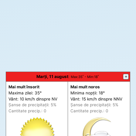
Marți, 11 august
:
+
Max
:35˚ -
Min
:18˚
Mai mult însorit
Mai mult noros
Maxima zilei: 35°
Minima nopții: 18°
Vânt: 10 km/h din
spre
NV
Vânt: 15 km/h din
spre
NNV
Șanse de precip
itații
: 5%
Șanse de precip
itații
: 5%
Cantitate precip.: 0
Cantitate precip.: 0