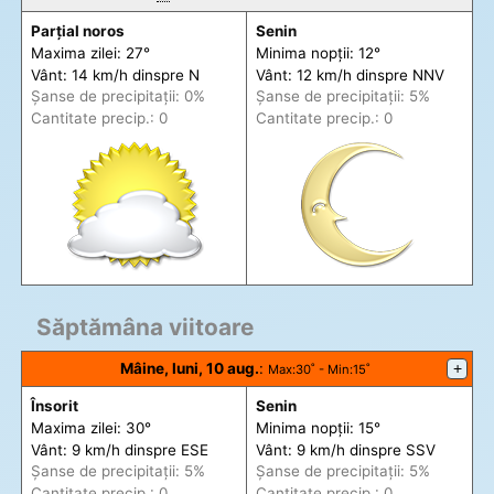
Parțial noros
Senin
Maxima zilei: 27°
Minima nopții: 12°
Vânt: 14 km/h din
spre
N
Vânt: 12 km/h din
spre
NNV
Șanse de precip
itații
: 0%
Șanse de precip
itații
: 5%
Cantitate precip.: 0
Cantitate precip.: 0
Săptămâna viitoare
Mâine, luni, 10 aug.
:
+
Max
:30˚ -
Min
:15˚
Însorit
Senin
Maxima zilei: 30°
Minima nopții: 15°
Vânt: 9 km/h din
spre
ESE
Vânt: 9 km/h din
spre
SSV
Șanse de precip
itații
: 5%
Șanse de precip
itații
: 5%
Cantitate precip.: 0
Cantitate precip.: 0