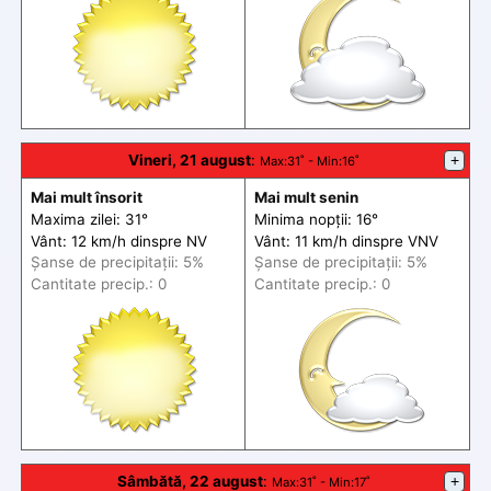
Vineri, 21 august
:
+
Max
:31˚ -
Min
:16˚
Mai mult însorit
Mai mult senin
Maxima zilei: 31°
Minima nopții: 16°
Vânt: 12 km/h din
spre
NV
Vânt: 11 km/h din
spre
VNV
Șanse de precip
itații
: 5%
Șanse de precip
itații
: 5%
Cantitate precip.: 0
Cantitate precip.: 0
Sâmbătă, 22 august
:
+
Max
:31˚ -
Min
:17˚