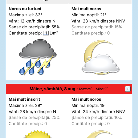
Noros cu furtuni
Mai mult noros
Maxima zilei: 33°
Minima nopții: 21°
Vânt: 12 km/h din
spre
N
Vânt: 23 km/h din
spre
NNV
Șanse de precip
itații
: 55%
Șanse de precip
itații
: 15%
Cantitate precip:
1
L/m²
Cantitate precip.: 0
Mâine, sâmbătă, 8 aug.
:
+
Max
:29˚ -
Min
:19˚
Mai mult însorit
Mai mult noros
Maxima zilei: 29°
Minima nopții: 19°
Vânt: 28 km/h din
spre
N
Vânt: 24 km/h din
spre
NNV
Șanse de precip
itații
: 25%
Șanse de precip
itații
: 10%
Cantitate precip.: 0
Cantitate precip.: 0