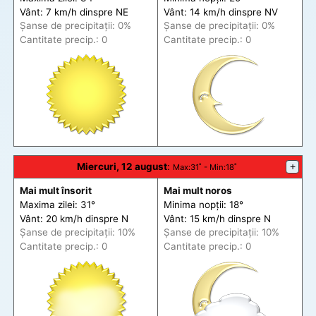
Vânt: 7 km/h din
spre
NE
Vânt: 14 km/h din
spre
NV
Șanse de precip
itații
: 0%
Șanse de precip
itații
: 0%
Cantitate precip.: 0
Cantitate precip.: 0
Miercuri, 12 august
:
+
Max
:31˚ -
Min
:18˚
Mai mult însorit
Mai mult noros
Maxima zilei: 31°
Minima nopții: 18°
Vânt: 20 km/h din
spre
N
Vânt: 15 km/h din
spre
N
Șanse de precip
itații
: 10%
Șanse de precip
itații
: 10%
Cantitate precip.: 0
Cantitate precip.: 0