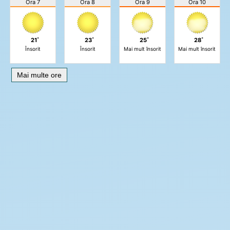
Ora 7
Ora 8
Ora 9
Ora 10
21˚
23˚
25˚
28˚
Însorit
Însorit
Mai mult însorit
Mai mult însorit
Mai multe ore