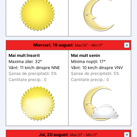
Miercuri, 19 august
:
+
Max
:32˚ -
Min
:17˚
Mai mult însorit
Mai mult senin
Maxima zilei: 32°
Minima nopții: 17°
Vânt: 11 km/h din
spre
NNE
Vânt: 10 km/h din
spre
VNV
Șanse de precip
itații
: 5%
Șanse de precip
itații
: 5%
Cantitate precip.: 0
Cantitate precip.: 0
Joi, 20 august
:
+
Max
:31˚ -
Min
:17˚