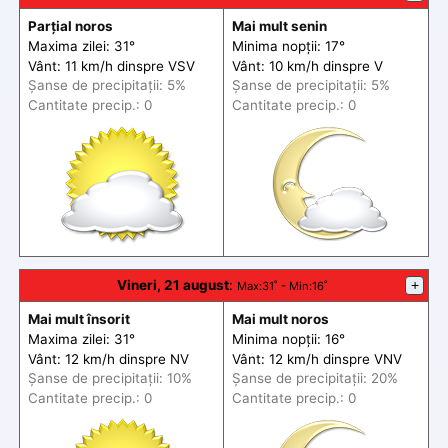
Parțial noros
Mai mult senin
Maxima zilei: 31°
Minima nopții: 17°
Vânt: 11 km/h din
spre
VSV
Vânt: 10 km/h din
spre
V
Șanse de precip
itații
: 5%
Șanse de precip
itații
: 5%
Cantitate precip.: 0
Cantitate precip.: 0
Vineri, 21 august
:
+
Max
:31˚ -
Min
:16˚
Mai mult însorit
Mai mult noros
Maxima zilei: 31°
Minima nopții: 16°
Vânt: 12 km/h din
spre
NV
Vânt: 12 km/h din
spre
VNV
Șanse de precip
itații
: 10%
Șanse de precip
itații
: 20%
Cantitate precip.: 0
Cantitate precip.: 0