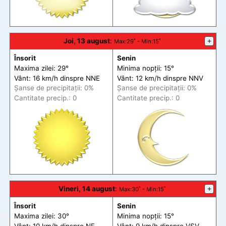
Joi, 13 august
:
+
Max
:29˚ -
Min
:15˚
Însorit
Senin
Maxima zilei: 29°
Minima nopții: 15°
Vânt: 16 km/h din
spre
NNE
Vânt: 12 km/h din
spre
NNV
Șanse de precip
itații
: 0%
Șanse de precip
itații
: 0%
Cantitate precip.: 0
Cantitate precip.: 0
Vineri, 14 august
:
+
Max
:30˚ -
Min
:15˚
Însorit
Senin
Maxima zilei: 30°
Minima nopții: 15°
Vânt: 10 km/h din
spre
NE
Vânt: 9 km/h din
spre
VSV