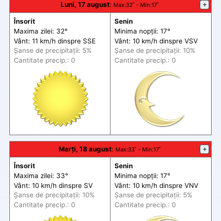
Luni, 17 august
:
+
Max
:32˚ -
Min
:17˚
Însorit
Senin
Maxima zilei: 32°
Minima nopții: 17°
Vânt: 11 km/h din
spre
SSE
Vânt: 10 km/h din
spre
VSV
Șanse de precip
itații
: 5%
Șanse de precip
itații
: 10%
Cantitate precip.: 0
Cantitate precip.: 0
Marți, 18 august
:
+
Max
:33˚ -
Min
:17˚
Însorit
Senin
Maxima zilei: 33°
Minima nopții: 17°
Vânt: 10 km/h din
spre
SV
Vânt: 10 km/h din
spre
VNV
Șanse de precip
itații
: 10%
Șanse de precip
itații
: 5%
Cantitate precip.: 0
Cantitate precip.: 0