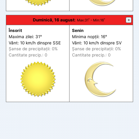
Duminică, 16 august
:
+
Max
:31˚ -
Min
:16˚
Însorit
Senin
Maxima zilei: 31°
Minima nopții: 16°
Vânt: 10 km/h din
spre
SSE
Vânt: 10 km/h din
spre
SV
Șanse de precip
itații
: 0%
Șanse de precip
itații
: 0%
Cantitate precip.: 0
Cantitate precip.: 0