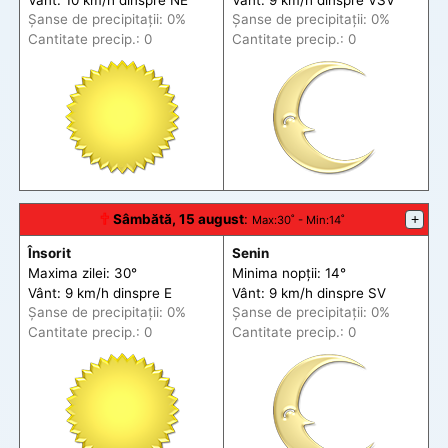
Șanse de precip
itații
: 0%
Șanse de precip
itații
: 0%
Cantitate precip.: 0
Cantitate precip.: 0
🕆
Sâmbătă, 15 august
:
+
Max
:30˚ -
Min
:14˚
Însorit
Senin
Maxima zilei: 30°
Minima nopții: 14°
Vânt: 9 km/h din
spre
E
Vânt: 9 km/h din
spre
SV
Șanse de precip
itații
: 0%
Șanse de precip
itații
: 0%
Cantitate precip.: 0
Cantitate precip.: 0