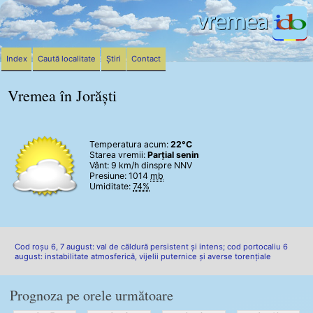
Index
Caută localitate
Știri
Contact
Vremea în Jorăști
Temperatura acum:
22°C
Starea vremii:
Parțial senin
Vânt:
9 km/h
dinspre NNV
Presiune: 1014
mb
Umiditate:
74%
Cod roșu 6, 7 august: val de căldură persistent și intens; cod portocaliu 6
august: instabilitate atmosferică, vijelii puternice și averse torențiale
Prognoza pe orele următoare