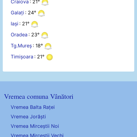
Craiova
: 21°
Galați
: 24°
Iași
: 21°
Oradea
: 23°
Tg.Mureș
: 18°
Timișoara
: 21°
Vremea comuna Vânători
Vremea Balta Raței
Vremea Jorăști
Vremea Mirceștii Noi
Vremea Mirceștii Vechi