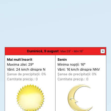
Duminică, 9 august
:
+
Max
:29˚ -
Min
:16˚
Mai mult însorit
Senin
Maxima zilei: 29°
Minima nopții: 16°
Vânt: 24 km/h din
spre
N
Vânt: 16 km/h din
spre
NNV
Șanse de precip
itații
: 0%
Șanse de precip
itații
: 0%
Cantitate precip.: 0
Cantitate precip.: 0