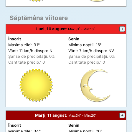
Săptămâna viitoare
Luni, 10 august
:
+
Max
:31˚ -
Min
:16˚
Însorit
Senin
Maxima zilei: 31°
Minima nopții: 16°
Vânt: 11 km/h din
spre
N
Vânt: 7 km/h din
spre
NV
Șanse de precip
itații
: 0%
Șanse de precip
itații
: 0%
Cantitate precip.: 0
Cantitate precip.: 0
Marți, 11 august
:
+
Max
:34˚ -
Min
:20˚
Însorit
Senin
Maxima zilei: 34°
Minima nopții: 20°