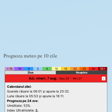
Prognoza meteo pe 10 zile
<-15
-10
-5
0
5
10
15
20
25
30
35+
Ziua
Noaptea
Azi, vineri, 7 aug.
:
-
Max
:33˚ -
Min
:21˚
Calendarul zilei:
Soarele răsare la 06:01 și apune la 20:32.
Luna răsare la 05:53 și apune la 16:11.
Prognoza pe 24 ore:
Umiditate: 53%.
Index UltraViolete:
8.