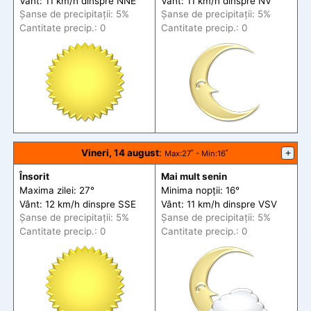
Vânt: 11 km/h din
spre
NNE
Vânt: 11 km/h din
spre
NV
Șanse de precip
itații
: 5%
Șanse de precip
itații
: 5%
Cantitate precip.: 0
Cantitate precip.: 0
Vineri, 14 august
:
+
Max
:27˚ -
Min
:16˚
Însorit
Mai mult senin
Maxima zilei: 27°
Minima nopții: 16°
Vânt: 12 km/h din
spre
SSE
Vânt: 11 km/h din
spre
VSV
Șanse de precip
itații
: 5%
Șanse de precip
itații
: 5%
Cantitate precip.: 0
Cantitate precip.: 0