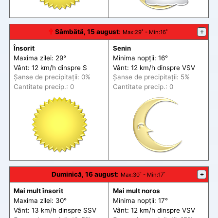
🕆
Sâmbătă, 15 august
:
+
Max
:29˚ -
Min
:16˚
Însorit
Senin
Maxima zilei: 29°
Minima nopții: 16°
Vânt: 12 km/h din
spre
S
Vânt: 12 km/h din
spre
VSV
Șanse de precip
itații
: 0%
Șanse de precip
itații
: 5%
Cantitate precip.: 0
Cantitate precip.: 0
Duminică, 16 august
:
+
Max
:30˚ -
Min
:17˚
Mai mult însorit
Mai mult noros
Maxima zilei: 30°
Minima nopții: 17°
Vânt: 13 km/h din
spre
SSV
Vânt: 12 km/h din
spre
VSV