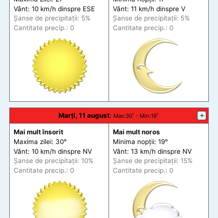
Vânt: 10 km/h din
spre
ESE
Vânt: 11 km/h din
spre
V
Șanse de precip
itații
: 5%
Șanse de precip
itații
: 5%
Cantitate precip.: 0
Cantitate precip.: 0
Marți, 11 august
:
+
Max
:30˚ -
Min
:19˚
Mai mult însorit
Mai mult noros
Maxima zilei: 30°
Minima nopții: 19°
Vânt: 10 km/h din
spre
NV
Vânt: 13 km/h din
spre
NV
Șanse de precip
itații
: 10%
Șanse de precip
itații
: 15%
Cantitate precip.: 0
Cantitate precip.: 0