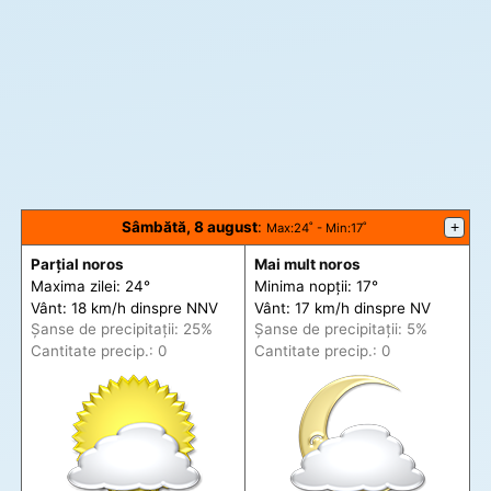
Sâmbătă, 8 august
:
+
Max
:24˚ -
Min
:17˚
Parțial noros
Mai mult noros
Maxima zilei: 24°
Minima nopții: 17°
Vânt: 18 km/h din
spre
NNV
Vânt: 17 km/h din
spre
NV
Șanse de precip
itații
: 25%
Șanse de precip
itații
: 5%
Cantitate precip.: 0
Cantitate precip.: 0