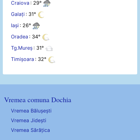
Craiova
: 29°
Galați
: 31°
Iași
: 26°
Oradea
: 34°
Tg.Mureș
: 31°
Timișoara
: 32°
Vremea comuna Dochia
Vremea Bălușești
Vremea Jidești
Vremea Sărățica