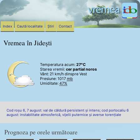
Index
Caută localitate
Știri
Contact
Vremea în Jidești
Temperatura acum:
27°C
Starea vremii:
cer partial noros
Vânt:
21 km/h
dinspre Vest
Presiune: 1017
mb
Umiditate:
47%
Cod roșu 6, 7 august: val de căldură persistent și intens; cod portocaliu 6
august: instabilitate atmosferică, vijelii puternice și averse torențiale
Prognoza pe orele următoare