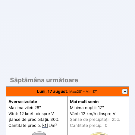
Săptămâna următoare
Luni, 17 august
:
+
Max
:28˚ -
Min
:17˚
Averse izolate
Mai mult senin
Maxima zilei: 28°
Minima nopții: 17°
Vânt: 12 km/h din
spre
V
Vânt: 12 km/h din
spre
V
Șanse de precip
itații
: 30%
Șanse de precip
itații
: 25%
Cantitate precip:
‹1
L/m²
Cantitate precip.: 0