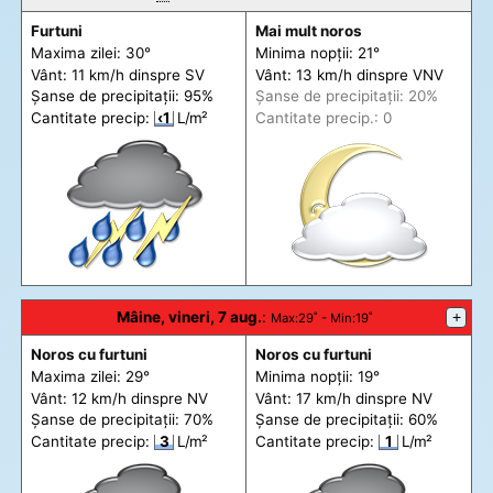
Furtuni
Mai mult noros
Maxima zilei: 30°
Minima nopții: 21°
Vânt: 11 km/h din
spre
SV
Vânt: 13 km/h din
spre
VNV
Șanse de precip
itații
: 95%
Șanse de precip
itații
: 20%
Cantitate precip:
‹1
L/m²
Cantitate precip.: 0
Mâine, vineri, 7 aug.
:
+
Max
:29˚ -
Min
:19˚
Noros cu furtuni
Noros cu furtuni
Maxima zilei: 29°
Minima nopții: 19°
Vânt: 12 km/h din
spre
NV
Vânt: 17 km/h din
spre
NV
Șanse de precip
itații
: 70%
Șanse de precip
itații
: 60%
Cantitate precip:
3
L/m²
Cantitate precip:
1
L/m²