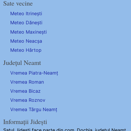
Sate vecine
Meteo Itrinești
Meteo Dănești
Meteo Maxinești
Meteo Neacșa
Meteo Hârtop
Județul Neamt
Vremea Piatra-Neamț
Vremea Roman
Vremea Bicaz
Vremea Roznov
Vremea Târgu Neamț
Informații Jidești
Satul Jidesti
face parte din com. Dochia, județul Neamt.