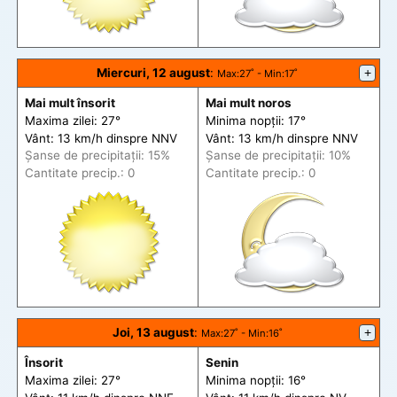
Miercuri, 12 august
:
+
Max
:27˚ -
Min
:17˚
Mai mult însorit
Mai mult noros
Maxima zilei: 27°
Minima nopții: 17°
Vânt: 13 km/h din
spre
NNV
Vânt: 13 km/h din
spre
NNV
Șanse de precip
itații
: 15%
Șanse de precip
itații
: 10%
Cantitate precip.: 0
Cantitate precip.: 0
Joi, 13 august
:
+
Max
:27˚ -
Min
:16˚
Însorit
Senin
Maxima zilei: 27°
Minima nopții: 16°