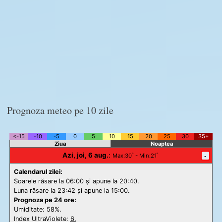
Prognoza meteo pe 10 zile
<-15
-10
-5
0
5
10
15
20
25
30
35+
Ziua
Noaptea
Azi, joi, 6 aug.
:
-
Max
:30˚ -
Min
:21˚
Calendarul zilei:
Soarele răsare la 06:00 și apune la 20:40.
Luna răsare la 23:42 și apune la 15:00.
Prognoza pe 24 ore:
Umiditate: 58%.
Index UltraViolete:
6.