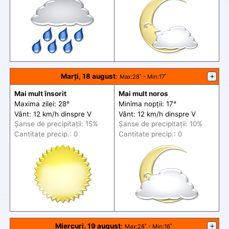
Marți, 18 august
:
+
Max
:28˚ -
Min
:17˚
Mai mult însorit
Mai mult noros
Maxima zilei: 28°
Minima nopții: 17°
Vânt: 12 km/h din
spre
V
Vânt: 12 km/h din
spre
V
Șanse de precip
itații
: 15%
Șanse de precip
itații
: 10%
Cantitate precip.: 0
Cantitate precip.: 0
Miercuri, 19 august
:
+
Max
:28˚ -
Min
:16˚