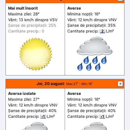
Mai mult însorit
Averse
Maxima zilei: 28°
Minima nopții: 16°
Vânt: 13 km/h din
spre
VSV
Vânt: 12 km/h din
spre
VNV
Șanse de precip
itații
: 25%
Șanse de precip
itații
: 35%
Cantitate precip.: 0
Cantitate precip:
2
L/m²
Joi, 20 august
:
+
Max
:27˚ -
Min
:16˚
Averse izolate
Averse
Maxima zilei: 27°
Minima nopții: 16°
Vânt: 12 km/h din
spre
VNV
Vânt: 12 km/h din
spre
VNV
Șanse de precip
itații
: 40%
Șanse de precip
itații
: 40%
Cantitate precip:
‹1
L/m²
Cantitate precip:
‹1
L/m²