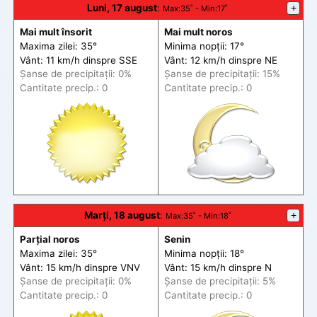
Luni, 17 august
:
+
Max
:35˚ -
Min
:17˚
Mai mult însorit
Mai mult noros
Maxima zilei: 35°
Minima nopții: 17°
Vânt: 11 km/h din
spre
SSE
Vânt: 12 km/h din
spre
NE
Șanse de precip
itații
: 0%
Șanse de precip
itații
: 15%
Cantitate precip.: 0
Cantitate precip.: 0
Marți, 18 august
:
+
Max
:35˚ -
Min
:18˚
Parțial noros
Senin
Maxima zilei: 35°
Minima nopții: 18°
Vânt: 15 km/h din
spre
VNV
Vânt: 15 km/h din
spre
N
Șanse de precip
itații
: 0%
Șanse de precip
itații
: 5%
Cantitate precip.: 0
Cantitate precip.: 0