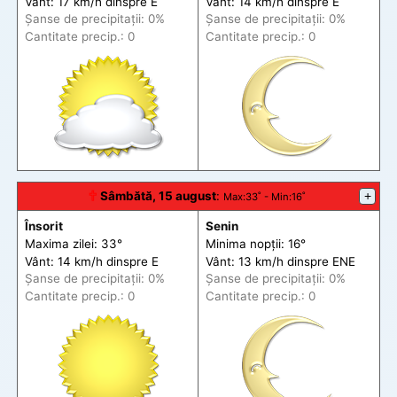
Vânt: 17 km/h din
spre
E
Vânt: 14 km/h din
spre
E
Șanse de precip
itații
: 0%
Șanse de precip
itații
: 0%
Cantitate precip.: 0
Cantitate precip.: 0
🕆
Sâmbătă, 15 august
:
+
Max
:33˚ -
Min
:16˚
Însorit
Senin
Maxima zilei: 33°
Minima nopții: 16°
Vânt: 14 km/h din
spre
E
Vânt: 13 km/h din
spre
ENE
Șanse de precip
itații
: 0%
Șanse de precip
itații
: 0%
Cantitate precip.: 0
Cantitate precip.: 0