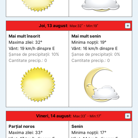
Joi, 13 august
:
+
Max
:32˚ -
Min
:19˚
Mai mult însorit
Mai mult senin
Maxima zilei: 32°
Minima nopții: 19°
Vânt: 19 km/h din
spre
E
Vânt: 16 km/h din
spre
E
Șanse de precip
itații
: 10%
Șanse de precip
itații
: 0%
Cantitate precip.: 0
Cantitate precip.: 0
Vineri, 14 august
:
+
Max
:33˚ -
Min
:17˚
Parțial noros
Senin
Maxima zilei: 33°
Minima nopții: 17°