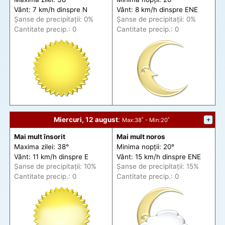
Vânt: 7 km/h din
spre
N
Vânt: 8 km/h din
spre
ENE
Șanse de precip
itații
: 0%
Șanse de precip
itații
: 0%
Cantitate precip.: 0
Cantitate precip.: 0
Miercuri, 12 august
:
+
Max
:38˚ -
Min
:20˚
Mai mult însorit
Mai mult noros
Maxima zilei: 38°
Minima nopții: 20°
Vânt: 11 km/h din
spre
E
Vânt: 15 km/h din
spre
ENE
Șanse de precip
itații
: 10%
Șanse de precip
itații
: 15%
Cantitate precip.: 0
Cantitate precip.: 0