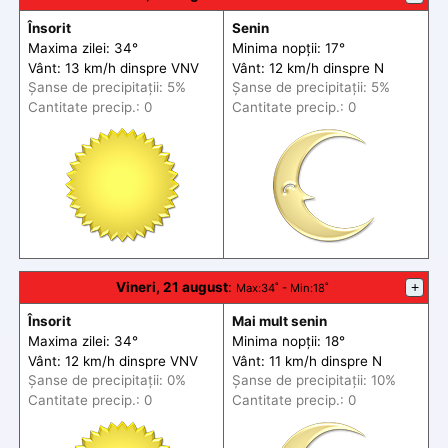
Însorit
Senin
Maxima zilei: 34°
Minima nopții: 17°
Vânt: 13 km/h din
spre
VNV
Vânt: 12 km/h din
spre
N
Șanse de precip
itații
: 5%
Șanse de precip
itații
: 5%
Cantitate precip.: 0
Cantitate precip.: 0
Vineri, 21 august
:
+
Max
:34˚ -
Min
:18˚
Însorit
Mai mult senin
Maxima zilei: 34°
Minima nopții: 18°
Vânt: 12 km/h din
spre
VNV
Vânt: 11 km/h din
spre
N
Șanse de precip
itații
: 0%
Șanse de precip
itații
: 10%
Cantitate precip.: 0
Cantitate precip.: 0