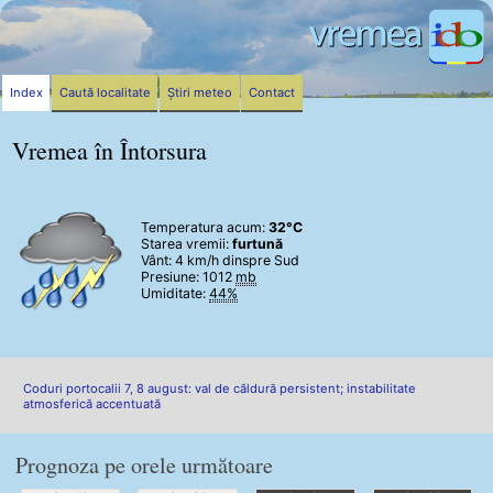
Index
Caută localitate
Știri meteo
Contact
Vremea în Întorsura
Temperatura acum:
32°C
Starea vremii:
furtună
Vânt:
4 km/h
dinspre Sud
Presiune: 1012
mb
Umiditate:
44%
Coduri portocalii 7, 8 august: val de căldură persistent; instabilitate
atmosferică accentuată
Prognoza pe orele următoare