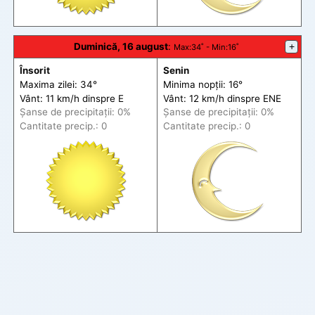
Duminică, 16 august
:
+
Max
:34˚ -
Min
:16˚
Însorit
Senin
Maxima zilei: 34°
Minima nopții: 16°
Vânt: 11 km/h din
spre
E
Vânt: 12 km/h din
spre
ENE
Șanse de precip
itații
: 0%
Șanse de precip
itații
: 0%
Cantitate precip.: 0
Cantitate precip.: 0