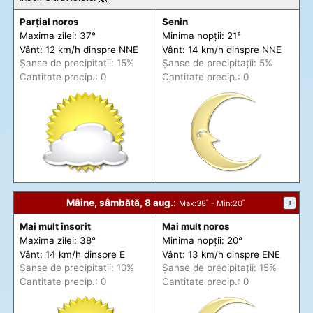
Parțial noros
Senin
Maxima zilei: 37°
Minima nopții: 21°
Vânt: 12 km/h din
spre
NNE
Vânt: 14 km/h din
spre
NNE
Șanse de precip
itații
: 15%
Șanse de precip
itații
: 5%
Cantitate precip.: 0
Cantitate precip.: 0
Mâine, sâmbătă, 8 aug.
:
+
Max
:38˚ -
Min
:20˚
Mai mult însorit
Mai mult noros
Maxima zilei: 38°
Minima nopții: 20°
Vânt: 14 km/h din
spre
E
Vânt: 13 km/h din
spre
ENE
Șanse de precip
itații
: 10%
Șanse de precip
itații
: 15%
Cantitate precip.: 0
Cantitate precip.: 0