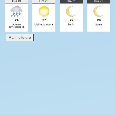
Ora 19
Ora 20
Ora 21
Ora 22
24˚
27˚
27˚
26˚
Averse
Mai mult însorit
Senin
Senin
80% șanse p.
Mai multe ore