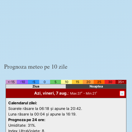
Prognoza meteo pe 10 zile
<-15
-10
-5
0
5
10
15
20
25
30
35+
Ziua
Noaptea
Azi, vineri, 7 aug.
:
-
Max
:37˚ -
Min
:21˚
Calendarul zilei:
Soarele răsare la 06:18 și apune la 20:42.
Luna răsare la 00:04 și apune la 16:19.
Prognoza pe 24 ore:
Umiditate: 31%.
Index UltraViolete:
8.