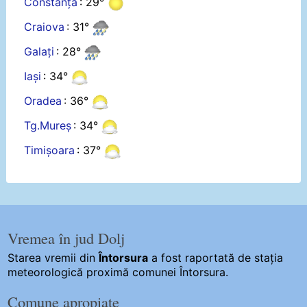
Constanța
: 29°
Craiova
: 31°
Galați
: 28°
Iași
: 34°
Oradea
: 36°
Tg.Mureș
: 34°
Timișoara
: 37°
Vremea în jud Dolj
Starea vremii din
Întorsura
a fost raportată de stația
meteorologică proximă comunei Întorsura.
Comune apropiate