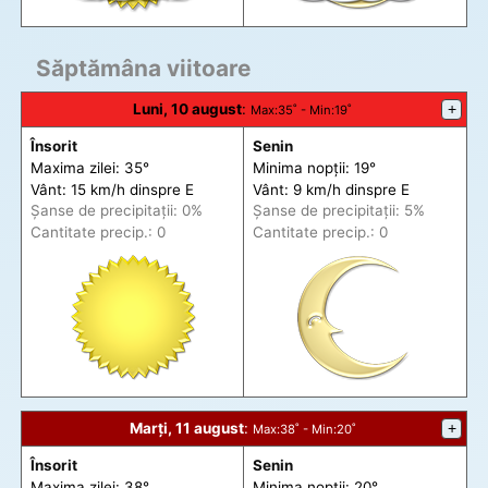
Săptămâna viitoare
Luni, 10 august
:
+
Max
:35˚ -
Min
:19˚
Însorit
Senin
Maxima zilei: 35°
Minima nopții: 19°
Vânt: 15 km/h din
spre
E
Vânt: 9 km/h din
spre
E
Șanse de precip
itații
: 0%
Șanse de precip
itații
: 5%
Cantitate precip.: 0
Cantitate precip.: 0
Marți, 11 august
:
+
Max
:38˚ -
Min
:20˚
Însorit
Senin
Maxima zilei: 38°
Minima nopții: 20°