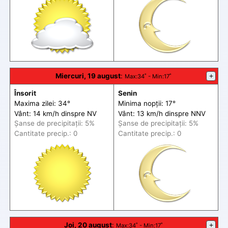
Miercuri, 19 august
:
+
Max
:34˚ -
Min
:17˚
Însorit
Senin
Maxima zilei: 34°
Minima nopții: 17°
Vânt: 14 km/h din
spre
NV
Vânt: 13 km/h din
spre
NNV
Șanse de precip
itații
: 5%
Șanse de precip
itații
: 5%
Cantitate precip.: 0
Cantitate precip.: 0
Joi, 20 august
:
+
Max
:34˚ -
Min
:17˚