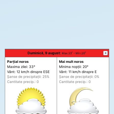
Duminică, 9 august
:
+
Max
:33˚ -
Min
:20˚
Parțial noros
Mai mult noros
Maxima zilei: 33°
Minima nopții: 20°
Vânt: 12 km/h din
spre
ESE
Vânt: 11 km/h din
spre
E
Șanse de precip
itații
: 25%
Șanse de precip
itații
: 0%
Cantitate precip.: 0
Cantitate precip.: 0