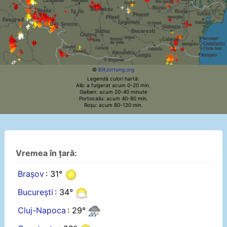
©
Blitzortung.org
Legendă culori hartă:
Alb: a fulgerat acum 0-20 min.
Galben: acum 20-40 minute
Portocaliu: acum 40-80 min.
Roșu: acum 80-120 min.
Vremea în țară:
Brașov
: 31°
București
: 34°
Cluj-Napoca
: 29°