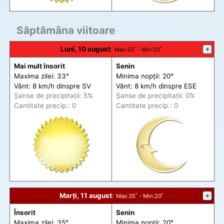
Săptămâna viitoare
Luni, 10 august
:
+
Max
:33˚ -
Min
:20˚
Mai mult însorit
Senin
Maxima zilei: 33°
Minima nopții: 20°
Vânt: 8 km/h din
spre
SV
Vânt: 8 km/h din
spre
ESE
Șanse de precip
itații
: 5%
Șanse de precip
itații
: 0%
Cantitate precip.: 0
Cantitate precip.: 0
Marți, 11 august
:
+
Max
:35˚ -
Min
:20˚
Însorit
Senin
Maxima zilei: 35°
Minima nopții: 20°