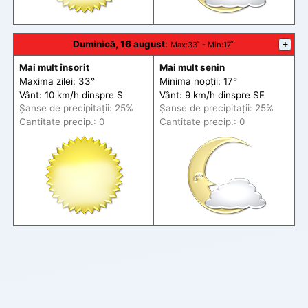
Duminică, 16 august
:
+
Max
:33˚ -
Min
:17˚
Mai mult însorit
Mai mult senin
Maxima zilei: 33°
Minima nopții: 17°
Vânt: 10 km/h din
spre
S
Vânt: 9 km/h din
spre
SE
Șanse de precip
itații
: 25%
Șanse de precip
itații
: 25%
Cantitate precip.: 0
Cantitate precip.: 0