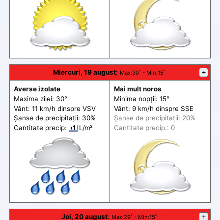
Miercuri, 19 august
:
+
Max
:30˚ -
Min
:15˚
Averse izolate
Mai mult noros
Maxima zilei: 30°
Minima nopții: 15°
Vânt: 11 km/h din
spre
VSV
Vânt: 9 km/h din
spre
SSE
Șanse de precip
itații
: 30%
Șanse de precip
itații
: 20%
Cantitate precip:
‹1
L/m²
Cantitate precip.: 0
Joi, 20 august
:
+
Max
:29˚ -
Min
:15˚