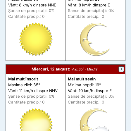
Vânt: 8 km/h din
spre
NNE
Vânt: 8 km/h din
spre
E
Șanse de precip
itații
: 0%
Șanse de precip
itații
: 0%
Cantitate precip.: 0
Cantitate precip.: 0
Miercuri, 12 august
:
+
Max
:35˚ -
Min
:19˚
Mai mult însorit
Mai mult senin
Maxima zilei: 35°
Minima nopții: 19°
Vânt: 11 km/h din
spre
NNV
Vânt: 10 km/h din
spre
E
Șanse de precip
itații
: 0%
Șanse de precip
itații
: 0%
Cantitate precip.: 0
Cantitate precip.: 0