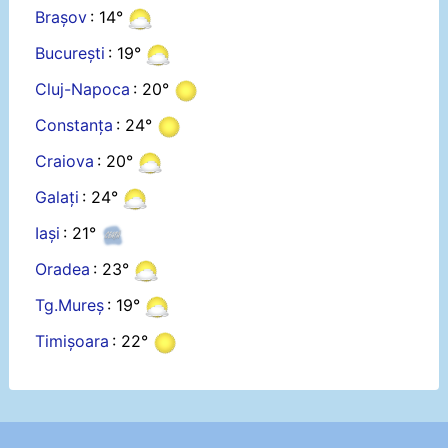
Brașov
: 14°
București
: 19°
Cluj-Napoca
: 20°
Constanța
: 24°
Craiova
: 20°
Galați
: 24°
Iași
: 21°
Oradea
: 23°
Tg.Mureș
: 19°
Timișoara
: 22°