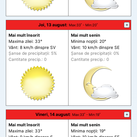
Joi, 13 august
:
+
Max
:33˚ -
Min
:20˚
Mai mult însorit
Mai mult senin
Maxima zilei: 33°
Minima nopții: 20°
Vânt: 8 km/h din
spre
SV
Vânt: 10 km/h din
spre
SE
Șanse de precip
itații
: 5%
Șanse de precip
itații
: 0%
Cantitate precip.: 0
Cantitate precip.: 0
Vineri, 14 august
:
+
Max
:33˚ -
Min
:19˚
Mai mult însorit
Mai mult senin
Maxima zilei: 33°
Minima nopții: 19°
Vânt: 9 km/h din
spre
S
Vânt: 10 km/h din
spre
SE