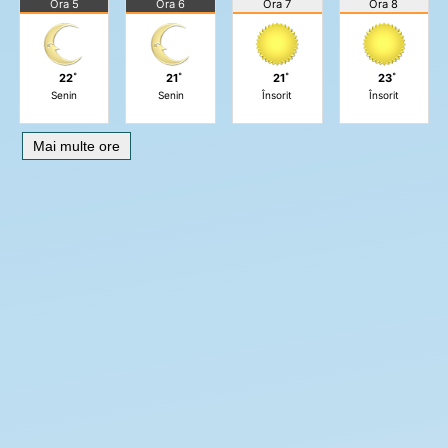
Ora 5
Ora 6
Ora 7
Ora 8
22˚
21˚
21˚
23˚
Senin
Senin
Însorit
Însorit
Mai multe ore