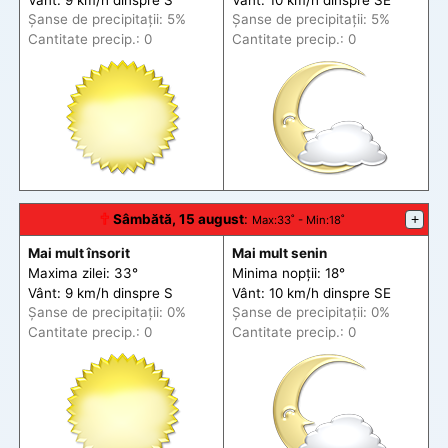
Șanse de precip
itații
: 5%
Șanse de precip
itații
: 5%
Cantitate precip.: 0
Cantitate precip.: 0
🕆
Sâmbătă, 15 august
:
+
Max
:33˚ -
Min
:18˚
Mai mult însorit
Mai mult senin
Maxima zilei: 33°
Minima nopții: 18°
Vânt: 9 km/h din
spre
S
Vânt: 10 km/h din
spre
SE
Șanse de precip
itații
: 0%
Șanse de precip
itații
: 0%
Cantitate precip.: 0
Cantitate precip.: 0