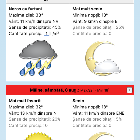
Noros cu furtuni
Mai mult senin
Maxima zilei: 33°
Minima nopții: 18°
Vânt: 11 km/h din
spre
NV
Vânt: 9 km/h din
spre
E
Șanse de precip
itații
: 45%
Șanse de precip
itații
: 25%
Cantitate precip:
1
L/m²
Cantitate precip.: 0
Mâine, sâmbătă, 8 aug.
:
+
Max
:32˚ -
Min
:18˚
Mai mult însorit
Senin
Maxima zilei: 32°
Minima nopții: 18°
Vânt: 13 km/h din
spre
N
Vânt: 11 km/h din
spre
ENE
Șanse de precip
itații
: 20%
Șanse de precip
itații
: 5%
Cantitate precip.: 0
Cantitate precip.: 0