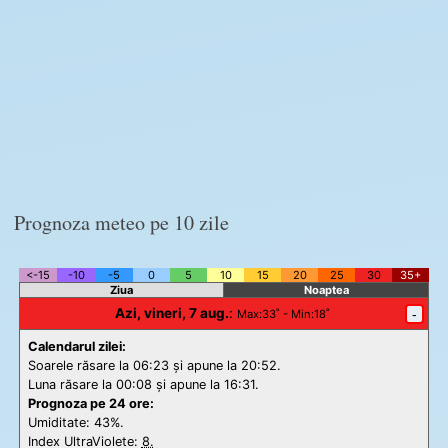
Prognoza meteo pe 10 zile
<-15
-10
-5
0
5
10
15
20
25
30
35+
Ziua
Noaptea
Azi, vineri, 7 aug.
:
-
Max
:33˚ -
Min
:18˚
Calendarul zilei:
Soarele răsare la 06:23 și apune la 20:52.
Luna răsare la 00:08 și apune la 16:31.
Prognoza pe 24 ore:
Umiditate: 43%.
Index UltraViolete:
8.