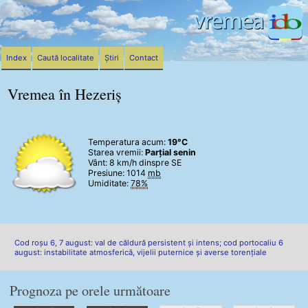
Index
Caută localitate
Știri
Contact
Vremea în Hezeriș
Temperatura acum:
19°C
Starea vremii:
Parțial senin
Vânt:
8 km/h
dinspre SE
Presiune: 1014
mb
Umiditate:
78%
Cod roșu 6, 7 august: val de căldură persistent și intens; cod portocaliu 6
august: instabilitate atmosferică, vijelii puternice și averse torențiale
Prognoza pe orele următoare