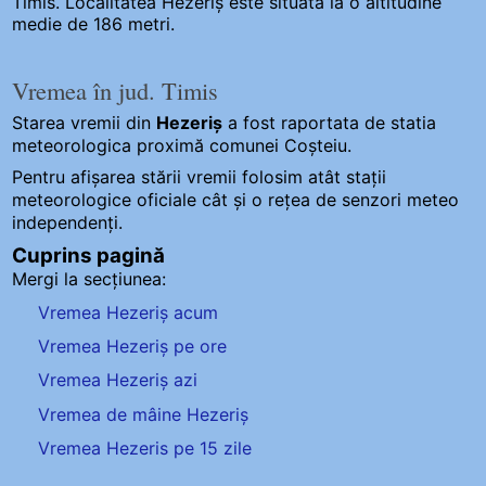
Timis. Localitatea Hezeriș este situată la o altitudine
medie de 186 metri.
Vremea în jud. Timis
Starea vremii din
Hezeriș
a fost raportata de statia
meteorologica proximă comunei Coșteiu.
Pentru afișarea stării vremii folosim atât stații
meteorologice oficiale cât și o rețea de senzori meteo
independenți
.
Cuprins pagină
Mergi la secțiunea:
Vremea Hezeriș acum
Vremea Hezeriș pe ore
Vremea Hezeriș azi
Vremea de mâine Hezeriș
Vremea Hezeris pe 15 zile