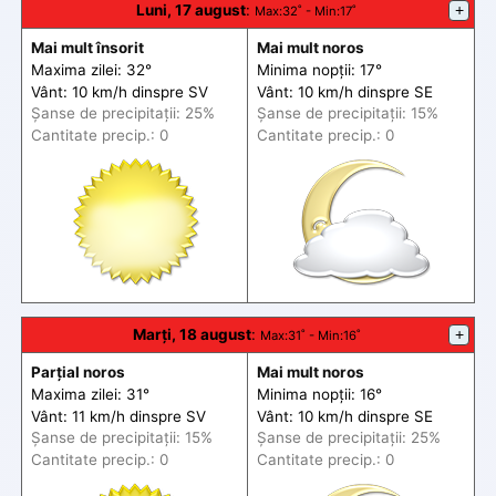
Luni, 17 august
:
+
Max
:32˚ -
Min
:17˚
Mai mult însorit
Mai mult noros
Maxima zilei: 32°
Minima nopții: 17°
Vânt: 10 km/h din
spre
SV
Vânt: 10 km/h din
spre
SE
Șanse de precip
itații
: 25%
Șanse de precip
itații
: 15%
Cantitate precip.: 0
Cantitate precip.: 0
Marți, 18 august
:
+
Max
:31˚ -
Min
:16˚
Parțial noros
Mai mult noros
Maxima zilei: 31°
Minima nopții: 16°
Vânt: 11 km/h din
spre
SV
Vânt: 10 km/h din
spre
SE
Șanse de precip
itații
: 15%
Șanse de precip
itații
: 25%
Cantitate precip.: 0
Cantitate precip.: 0