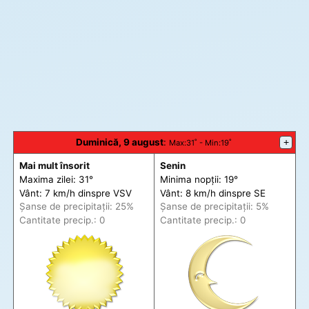
Duminică, 9 august
:
+
Max
:31˚ -
Min
:19˚
Mai mult însorit
Senin
Maxima zilei: 31°
Minima nopții: 19°
Vânt: 7 km/h din
spre
VSV
Vânt: 8 km/h din
spre
SE
Șanse de precip
itații
: 25%
Șanse de precip
itații
: 5%
Cantitate precip.: 0
Cantitate precip.: 0