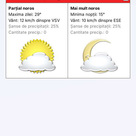
Parțial noros
Mai mult noros
Maxima zilei: 29°
Minima nopții: 15°
Vânt: 12 km/h din
spre
VSV
Vânt: 10 km/h din
spre
ESE
Șanse de precip
itații
: 25%
Șanse de precip
itații
: 25%
Cantitate precip.: 0
Cantitate precip.: 0