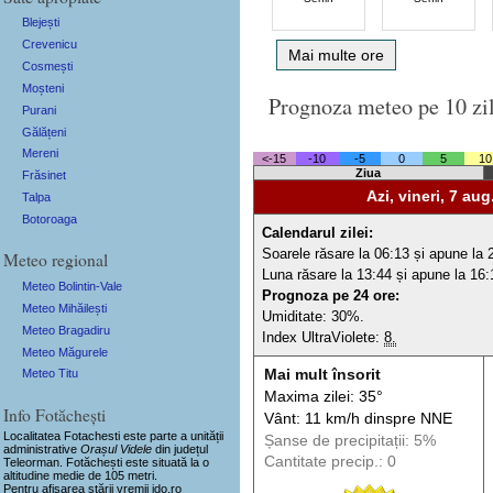
Blejești
Crevenicu
Mai multe ore
Cosmești
Moșteni
Prognoza meteo pe 10 zi
Purani
Gălățeni
Mereni
<-15
-10
-5
0
5
10
Ziua
Frăsinet
Azi, vineri, 7 aug
Talpa
Botoroaga
Calendarul zilei:
Soarele răsare la 06:13 și apune la 
Meteo regional
Luna răsare la 13:44 și apune la 16:
Meteo Bolintin-Vale
Prognoza pe 24 ore:
Meteo Mihăilești
Umiditate: 30%.
Meteo Bragadiru
Index UltraViolete:
8.
Meteo Măgurele
Mai mult însorit
Meteo Titu
Maxima zilei: 35°
Info Fotăchești
Vânt: 11 km/h din
spre
NNE
Localitatea Fotachesti
este parte a unității
Șanse de precip
itații
: 5%
administrative
Orașul Videle
din județul
Cantitate precip.: 0
Teleorman. Fotăchești este situată la o
altitudine medie de 105 metri.
Pentru afișarea stării vremii ido.ro