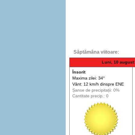
Săptămâna viitoare:
Luni, 10 august
Însorit
Maxima zilei: 34°
Vânt: 12 km/h din
spre
ENE
Șanse de precip
itații
: 0%
Cantitate precip.: 0