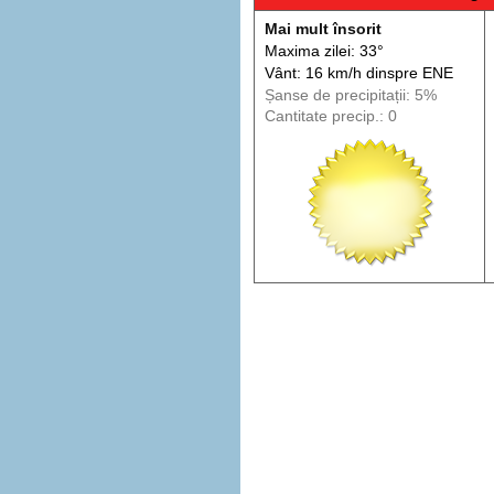
Mai mult însorit
Maxima zilei: 33°
Vânt: 16 km/h din
spre
ENE
Șanse de precip
itații
: 5%
Cantitate precip.: 0