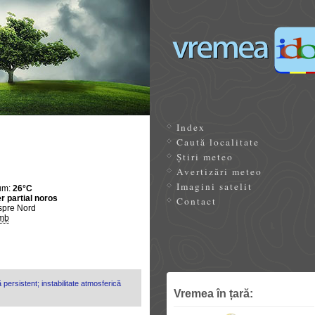
Index
Caută localitate
Știri meteo
Avertizări meteo
Imagini satelit
um:
26°C
r partial noros
Contact
spre Nord
mb
 persistent; instabilitate atmosferică
Vremea în țară: