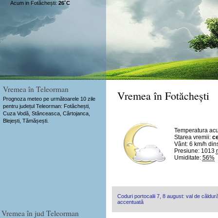
Acum in Fotăchești:
26˚C
Vremea în Teleorman
Vremea în Fotăchești
Prognoza meteo pe următoarele 10 zile
pentru județul Teleorman: Fotăchești,
Cuza Vodă, Stănceasca, Cârtojanca,
Blejești, Tămășești.
Temperatura ac
Starea vremii:
ce
Vânt:
6 km/h
din
Presiune: 1013
Umiditate:
56%
Coduri portocalii 7, 8 august: val de căldură
accentuată
Vremea în jud Teleorman