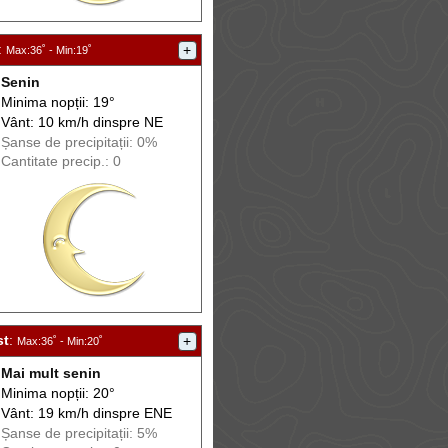
:
+
Max
:36˚ -
Min
:19˚
Senin
Minima nopții: 19°
Vânt: 10 km/h din
spre
NE
Șanse de precip
itații
: 0%
Cantitate precip.: 0
st
:
+
Max
:36˚ -
Min
:20˚
Mai mult senin
Minima nopții: 20°
Vânt: 19 km/h din
spre
ENE
Șanse de precip
itații
: 5%