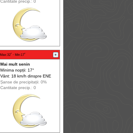
Cantitate precip.: 0
+
Max
:32˚ -
Min
:17˚
Mai mult senin
Minima nopții: 17°
Vânt: 18 km/h din
spre
ENE
Șanse de precip
itații
: 0%
Cantitate precip.: 0