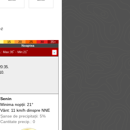
le
15
20
25
30
35+
Noaptea
.
:
-
Max
:35˚ -
Min
:21˚
20:35.
10.
Senin
Minima nopții: 21°
Vânt: 11 km/h din
spre
NNE
Șanse de precip
itații
: 5%
Cantitate precip.: 0