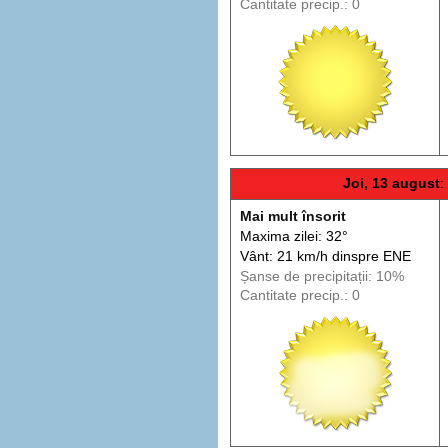
Cantitate precip.: 0
Joi, 13 august
:
Mai mult însorit
Maxima zilei: 32°
Vânt: 21 km/h din
spre
ENE
Șanse de precip
itații
: 10%
Cantitate precip.: 0