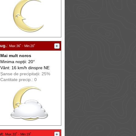
aug.
:
+
Max
:36˚ -
Min
:20˚
Mai mult noros
Minima nopții: 20°
Vânt: 16 km/h din
spre
NE
Șanse de precip
itații
: 25%
Cantitate precip.: 0
st
:
+
Max
:33˚ -
Min
:19˚