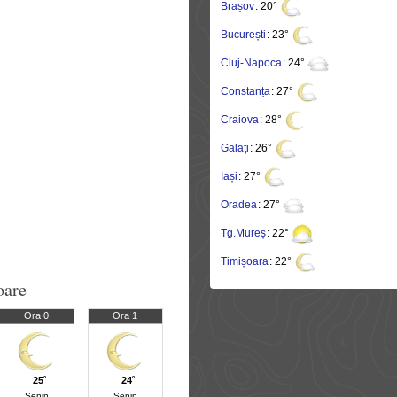
Brașov
: 20°
București
: 23°
Cluj-Napoca
: 24°
Constanța
: 27°
Craiova
: 28°
Galați
: 26°
Iași
: 27°
Oradea
: 27°
Tg.Mureș
: 22°
Timișoara
: 22°
oare
Ora 0
Ora 1
25˚
24˚
Senin
Senin