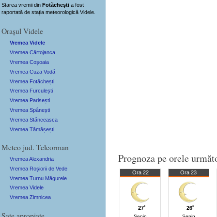
Starea vremii din
Fotăchești
a fost
raportată de stația meteorologică Videle.
Orașul Videle
Vremea Videle
Vremea Cârtojanca
Vremea Coșoaia
Vremea Cuza Vodă
Vremea Fotăchești
Vremea Furculești
Vremea Parisești
Vremea Spânești
Vremea Stănceasca
Vremea Tămășești
Meteo jud. Teleorman
Prognoza pe orele următ
Vremea Alexandria
Vremea Roșiorii de Vede
Ora 22
Ora 23
Vremea Turnu Măgurele
Vremea Videle
Vremea Zimnicea
27˚
26˚
Sate apropiate
Senin
Senin