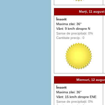
Marți, 11 august
Însorit
Maxima zilei: 36°
Vânt: 9 km/h din
spre
N
Șanse de precip
itații
: 0%
Cantitate precip.: 0
Miercuri, 12 augu
Însorit
Maxima zilei: 36°
Vânt: 15 km/h din
spre
ENE
Șanse de precip
itații
: 0%