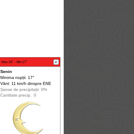
:
+
Max
:34˚ -
Min
:17˚
Senin
Minima nopții: 17°
Vânt: 11 km/h din
spre
ENE
Șanse de precip
itații
: 0%
Cantitate precip.: 0