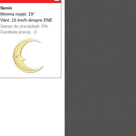
Senin
Minima nopții: 19°
Vânt: 15 km/h din
spre
ENE
Șanse de precip
itații
: 0%
Cantitate precip.: 0