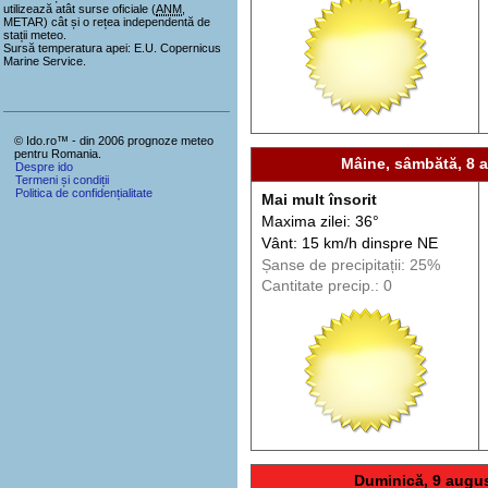
utilizează atât surse oficiale (
ANM
,
METAR) cât și o rețea independentă de
stații meteo.
Sursă temperatura apei: E.U. Copernicus
Marine Service.
© Ido.ro™ - din 2006 prognoze meteo
pentru Romania.
Mâine, sâmbătă, 8 
Despre ido
Termeni și condiții
Politica de confidențialitate
Mai mult însorit
Maxima zilei: 36°
Vânt: 15 km/h din
spre
NE
Șanse de precip
itații
: 25%
Cantitate precip.: 0
Duminică, 9 augu