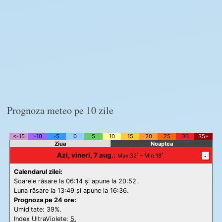
Prognoza meteo pe 10 zile
<-15
-10
-5
0
5
10
15
20
25
30
35+
Ziua
Noaptea
Azi, vineri, 7 aug.
:
-
Max
:32˚ -
Min
:18˚
Calendarul zilei:
Soarele răsare la 06:14 și apune la 20:52.
Luna răsare la 13:49 și apune la 16:36.
Prognoza pe 24 ore:
Umiditate: 39%.
Index UltraViolete:
5.