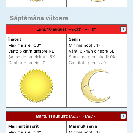
Săptămâna viitoare
Luni, 10 august
:
+
Max
:33˚ -
Min
:17˚
Însorit
Senin
Maxima zilei: 33°
Minima nopții: 17°
Vânt: 6 km/h din
spre
NE
Vânt: 6 km/h din
spre
SE
Șanse de precip
itații
: 5%
Șanse de precip
itații
: 0%
Cantitate precip.: 0
Cantitate precip.: 0
Marți, 11 august
:
+
Max
:34˚ -
Min
:17˚
Mai mult însorit
Mai mult senin
Maxima zilei: 34°
Minima nopții: 17°