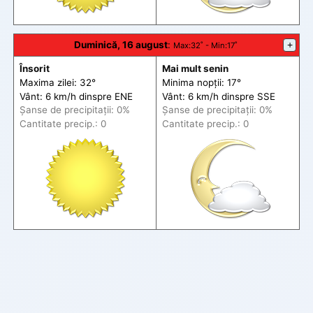
Duminică, 16 august
:
+
Max
:32˚ -
Min
:17˚
Însorit
Mai mult senin
Maxima zilei: 32°
Minima nopții: 17°
Vânt: 6 km/h din
spre
ENE
Vânt: 6 km/h din
spre
SSE
Șanse de precip
itații
: 0%
Șanse de precip
itații
: 0%
Cantitate precip.: 0
Cantitate precip.: 0