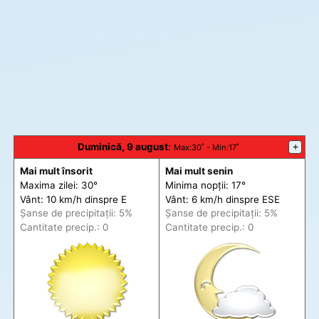
Duminică, 9 august
:
+
Max
:30˚ -
Min
:17˚
Mai mult însorit
Mai mult senin
Maxima zilei: 30°
Minima nopții: 17°
Vânt: 10 km/h din
spre
E
Vânt: 6 km/h din
spre
ESE
Șanse de precip
itații
: 5%
Șanse de precip
itații
: 5%
Cantitate precip.: 0
Cantitate precip.: 0