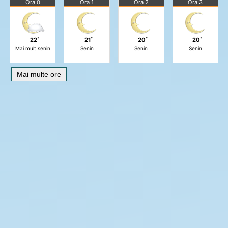
Ora 0
Ora 1
Ora 2
Ora 3
22˚
21˚
20˚
20˚
Mai mult senin
Senin
Senin
Senin
Mai multe ore