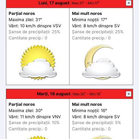
Luni, 17 august
:
+
Max
:31˚ -
Min
:17˚
Parțial noros
Mai mult noros
Maxima zilei: 31°
Minima nopții: 17°
Vânt: 10 km/h din
spre
VSV
Vânt: 8 km/h din
spre
SV
Șanse de precip
itații
: 25%
Șanse de precip
itații
: 25%
Cantitate precip.: 0
Cantitate precip.: 0
Marți, 18 august
:
+
Max
:30˚ -
Min
:16˚
Parțial noros
Mai mult noros
Maxima zilei: 30°
Minima nopții: 16°
Vânt: 11 km/h din
spre
VNV
Vânt: 8 km/h din
spre
SV
Șanse de precip
itații
: 10%
Șanse de precip
itații
: 5%
Cantitate precip.: 0
Cantitate precip.: 0