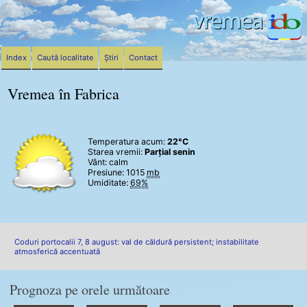
Index
Caută localitate
Știri
Contact
Vremea în Fabrica
Temperatura acum:
22°C
Starea vremii:
Parțial senin
Vânt:
calm
Presiune: 1015
mb
Umiditate:
69%
Coduri portocalii 7, 8 august: val de căldură persistent; instabilitate
atmosferică accentuată
Prognoza pe orele următoare