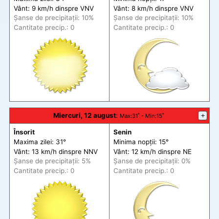
Vânt: 9 km/h din
spre
VNV
Vânt: 8 km/h din
spre
VNV
Șanse de precip
itații
: 10%
Șanse de precip
itații
: 10%
Cantitate precip.: 0
Cantitate precip.: 0
Miercuri, 12 august
:
+
Max
:31˚ -
Min
:15˚
Însorit
Senin
Maxima zilei: 31°
Minima nopții: 15°
Vânt: 13 km/h din
spre
NNV
Vânt: 12 km/h din
spre
NE
Șanse de precip
itații
: 5%
Șanse de precip
itații
: 0%
Cantitate precip.: 0
Cantitate precip.: 0