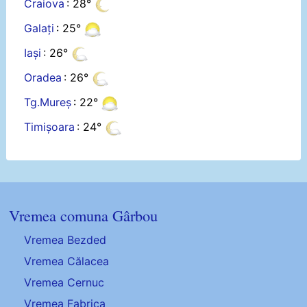
Craiova
: 28°
Galați
: 25°
Iași
: 26°
Oradea
: 26°
Tg.Mureș
: 22°
Timișoara
: 24°
Vremea comuna Gârbou
Vremea Bezded
Vremea Călacea
Vremea Cernuc
Vremea Fabrica