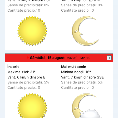
Șanse de precip
itații
: 0%
Șanse de precip
itații
: 0%
Cantitate precip.: 0
Cantitate precip.: 0
🕆
Sâmbătă, 15 august
:
+
Max
:31˚ -
Min
:16˚
Însorit
Mai mult senin
Maxima zilei: 31°
Minima nopții: 16°
Vânt: 6 km/h din
spre
E
Vânt: 7 km/h din
spre
SSE
Șanse de precip
itații
: 5%
Șanse de precip
itații
: 5%
Cantitate precip.: 0
Cantitate precip.: 0