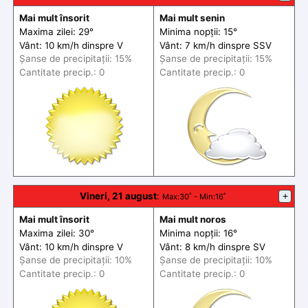
Mai mult însorit
Mai mult senin
Maxima zilei: 29°
Minima nopții: 15°
Vânt: 10 km/h din
spre
V
Vânt: 7 km/h din
spre
SSV
Șanse de precip
itații
: 15%
Șanse de precip
itații
: 15%
Cantitate precip.: 0
Cantitate precip.: 0
Vineri, 21 august
:
+
Max
:30˚ -
Min
:16˚
Mai mult însorit
Mai mult noros
Maxima zilei: 30°
Minima nopții: 16°
Vânt: 10 km/h din
spre
V
Vânt: 8 km/h din
spre
SV
Șanse de precip
itații
: 10%
Șanse de precip
itații
: 10%
Cantitate precip.: 0
Cantitate precip.: 0