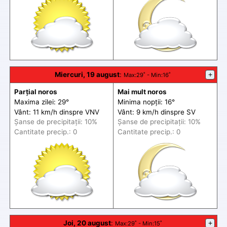
Miercuri, 19 august
:
+
Max
:29˚ -
Min
:16˚
Parțial noros
Mai mult noros
Maxima zilei: 29°
Minima nopții: 16°
Vânt: 11 km/h din
spre
VNV
Vânt: 9 km/h din
spre
SV
Șanse de precip
itații
: 10%
Șanse de precip
itații
: 10%
Cantitate precip.: 0
Cantitate precip.: 0
Joi, 20 august
:
+
Max
:29˚ -
Min
:15˚