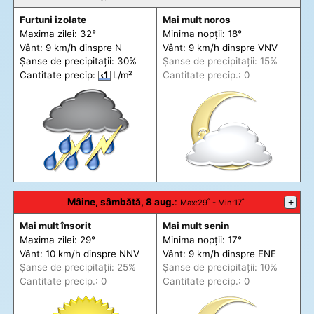
Furtuni izolate
Mai mult noros
Maxima zilei: 32°
Minima nopții: 18°
Vânt: 9 km/h din
spre
N
Vânt: 9 km/h din
spre
VNV
Șanse de precip
itații
: 30%
Șanse de precip
itații
: 15%
Cantitate precip:
‹1
L/m²
Cantitate precip.: 0
Mâine, sâmbătă, 8 aug.
:
+
Max
:29˚ -
Min
:17˚
Mai mult însorit
Mai mult senin
Maxima zilei: 29°
Minima nopții: 17°
Vânt: 10 km/h din
spre
NNV
Vânt: 9 km/h din
spre
ENE
Șanse de precip
itații
: 25%
Șanse de precip
itații
: 10%
Cantitate precip.: 0
Cantitate precip.: 0