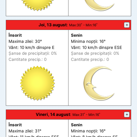
Joi, 13 august
:
+
Max
:30˚ -
Min
:16˚
Însorit
Senin
Maxima zilei: 30°
Minima nopții: 16°
Vânt: 10 km/h din
spre
E
Vânt: 10 km/h din
spre
ESE
Șanse de precip
itații
: 0%
Șanse de precip
itații
: 0%
Cantitate precip.: 0
Cantitate precip.: 0
Vineri, 14 august
:
+
Max
:31˚ -
Min
:16˚
Însorit
Senin
Maxima zilei: 31°
Minima nopții: 16°
Vânt: 11 km/h din
spre
ESE
Vânt: 8 km/h din
spre
SE