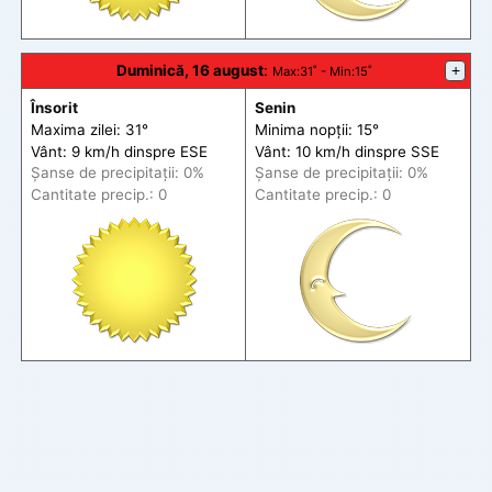
Duminică, 16 august
:
+
Max
:31˚ -
Min
:15˚
Însorit
Senin
Maxima zilei: 31°
Minima nopții: 15°
Vânt: 9 km/h din
spre
ESE
Vânt: 10 km/h din
spre
SSE
Șanse de precip
itații
: 0%
Șanse de precip
itații
: 0%
Cantitate precip.: 0
Cantitate precip.: 0