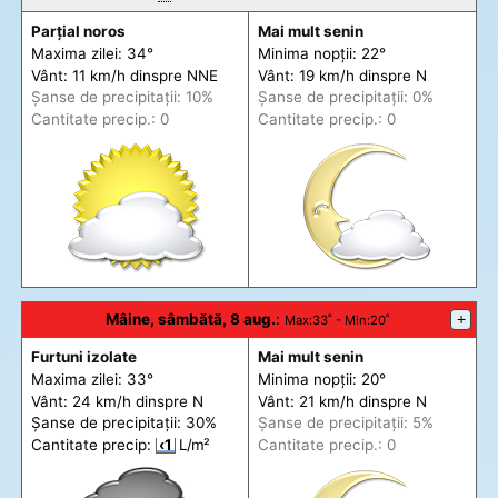
Parțial noros
Mai mult senin
Maxima zilei: 34°
Minima nopții: 22°
Vânt: 11 km/h din
spre
NNE
Vânt: 19 km/h din
spre
N
Șanse de precip
itații
: 10%
Șanse de precip
itații
: 0%
Cantitate precip.: 0
Cantitate precip.: 0
Mâine, sâmbătă, 8 aug.
:
+
Max
:33˚ -
Min
:20˚
Furtuni izolate
Mai mult senin
Maxima zilei: 33°
Minima nopții: 20°
Vânt: 24 km/h din
spre
N
Vânt: 21 km/h din
spre
N
Șanse de precip
itații
: 30%
Șanse de precip
itații
: 5%
Cantitate precip:
‹1
L/m²
Cantitate precip.: 0