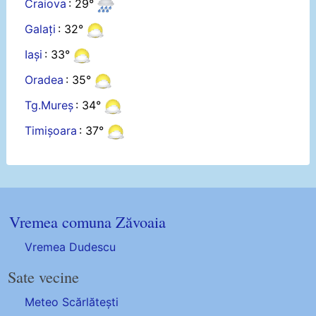
Craiova
: 29°
Galați
: 32°
Iași
: 33°
Oradea
: 35°
Tg.Mureș
: 34°
Timișoara
: 37°
Vremea comuna Zăvoaia
Vremea Dudescu
Sate vecine
Meteo Scărlătești