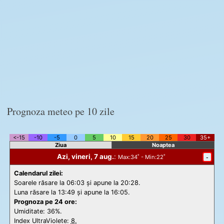
Prognoza meteo pe 10 zile
<-15
-10
-5
0
5
10
15
20
25
30
35+
Ziua
Noaptea
Azi, vineri, 7 aug.
:
-
Max
:34˚ -
Min
:22˚
Calendarul zilei:
Soarele răsare la 06:03 și apune la 20:28.
Luna răsare la 13:49 și apune la 16:05.
Prognoza pe 24 ore:
Umiditate: 36%.
Index UltraViolete:
8.