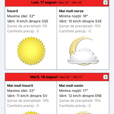
Luni, 17 august
:
+
Max
:32˚ -
Min
:16˚
Însorit
Mai mult noros
Maxima zilei: 32°
Minima nopții: 16°
Vânt: 9 km/h din
spre
SSE
Vânt: 10 km/h din
spre
SSE
Șanse de precip
itații
: 0%
Șanse de precip
itații
: 15%
Cantitate precip.: 0
Cantitate precip.: 0
Marți, 18 august
:
+
Max
:32˚ -
Min
:17˚
Mai mult însorit
Mai mult senin
Maxima zilei: 32°
Minima nopții: 17°
Vânt: 11 km/h din
spre
SV
Vânt: 12 km/h din
spre
ENE
Șanse de precip
itații
: 10%
Șanse de precip
itații
: 15%
Cantitate precip.: 0
Cantitate precip.: 0