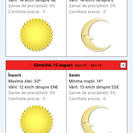
Șanse de precip
itații
: 0%
Șanse de precip
itații
: 0%
Cantitate precip.: 0
Cantitate precip.: 0
🕆
Sâmbătă, 15 august
:
+
Max
:30˚ -
Min
:14˚
Însorit
Senin
Maxima zilei: 30°
Minima nopții: 14°
Vânt: 12 km/h din
spre
ENE
Vânt: 13 km/h din
spre
SSE
Șanse de precip
itații
: 0%
Șanse de precip
itații
: 5%
Cantitate precip.: 0
Cantitate precip.: 0