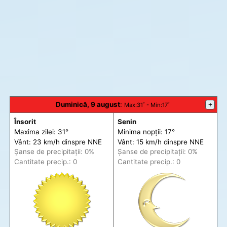
Duminică, 9 august
:
+
Max
:31˚ -
Min
:17˚
Însorit
Senin
Maxima zilei: 31°
Minima nopții: 17°
Vânt: 23 km/h din
spre
NNE
Vânt: 15 km/h din
spre
NNE
Șanse de precip
itații
: 0%
Șanse de precip
itații
: 0%
Cantitate precip.: 0
Cantitate precip.: 0