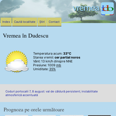
Index
Caută localitate
Știri
Contact
Vremea în Dudescu
Temperatura acum:
33°C
Starea vremii:
cer partial noros
Vânt:
13 km/h
dinspre NNE
Presiune: 1009
mb
Umiditate:
35%
Coduri portocalii 7, 8 august: val de căldură persistent; instabilitate
atmosferică accentuată
Prognoza pe orele următoare