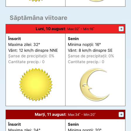
Săptămâna viitoare
Luni, 10 august
:
+
Max
:32˚ -
Min
:16˚
Însorit
Senin
Maxima zilei: 32°
Minima nopții: 16°
Vânt: 12 km/h din
spre
NNE
Vânt: 8 km/h din
spre
SE
Șanse de precip
itații
: 0%
Șanse de precip
itații
: 0%
Cantitate precip.: 0
Cantitate precip.: 0
Marți, 11 august
:
+
Max
:34˚ -
Min
:20˚
Însorit
Senin
Maxima zilei: 34°
Minima nopții: 20°