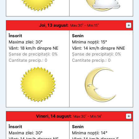
Joi, 13 august
:
+
Max
:30˚ -
Min
:15˚
Însorit
Senin
Maxima zilei: 30°
Minima nopții: 15°
Vânt: 18 km/h din
spre
NE
Vânt: 14 km/h din
spre
NNE
Șanse de precip
itații
: 0%
Șanse de precip
itații
: 0%
Cantitate precip.: 0
Cantitate precip.: 0
Vineri, 14 august
:
+
Max
:30˚ -
Min
:14˚
Însorit
Senin
Maxima zilei: 30°
Minima nopții: 14°
Vânt: 14 km/h din
spre
NE
Vânt: 14 km/h din
spre
E