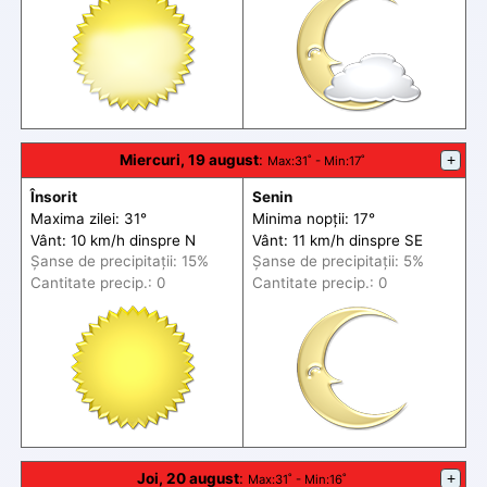
Miercuri, 19 august
:
+
Max
:31˚ -
Min
:17˚
Însorit
Senin
Maxima zilei: 31°
Minima nopții: 17°
Vânt: 10 km/h din
spre
N
Vânt: 11 km/h din
spre
SE
Șanse de precip
itații
: 15%
Șanse de precip
itații
: 5%
Cantitate precip.: 0
Cantitate precip.: 0
Joi, 20 august
:
+
Max
:31˚ -
Min
:16˚