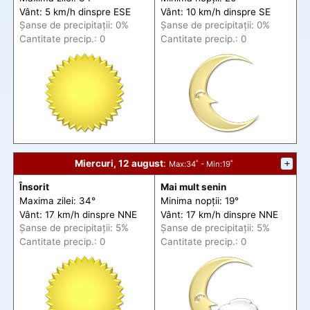
Vânt: 5 km/h din
spre
ESE
Vânt: 10 km/h din
spre
SE
Șanse de precip
itații
: 0%
Șanse de precip
itații
: 0%
Cantitate precip.: 0
Cantitate precip.: 0
Miercuri, 12 august
:
+
Max
:34˚ -
Min
:19˚
Însorit
Mai mult senin
Maxima zilei: 34°
Minima nopții: 19°
Vânt: 17 km/h din
spre
NNE
Vânt: 17 km/h din
spre
NNE
Șanse de precip
itații
: 5%
Șanse de precip
itații
: 5%
Cantitate precip.: 0
Cantitate precip.: 0