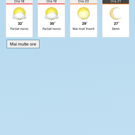
Ora 18
Ora 19
Ora 20
Ora 21
32˚
30˚
29˚
27˚
Parțial noros
Parțial noros
Mai mult însorit
Senin
Mai multe ore