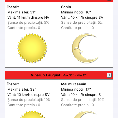
Însorit
Senin
Maxima zilei: 31°
Minima nopții: 16°
Vânt: 11 km/h din
spre
NV
Vânt: 10 km/h din
spre
SV
Șanse de precip
itații
: 5%
Șanse de precip
itații
: 5%
Cantitate precip.: 0
Cantitate precip.: 0
Vineri, 21 august
:
+
Max
:32˚ -
Min
:17˚
Însorit
Mai mult senin
Maxima zilei: 32°
Minima nopții: 17°
Vânt: 10 km/h din
spre
SV
Vânt: 10 km/h din
spre
S
Șanse de precip
itații
: 10%
Șanse de precip
itații
: 10%
Cantitate precip.: 0
Cantitate precip.: 0