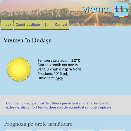
Index
Caută localitate
Știri
Contact
Vremea în Dudașu
Temperatura acum:
22°C
Starea vremii:
cer senin
Vânt:
3 km/h
dinspre Nord
Presiune: 1016
mb
Umiditate:
54%
Cod roșu 5 – august: val de căldură persistent și intens, temperaturi
extreme, disconfort termic deosebit de accentuat și nopți tropicale
Prognoza pe orele următoare