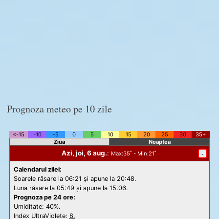
Prognoza meteo pe 10 zile
<-15
-10
-5
0
5
10
15
20
25
30
35+
Ziua
Noaptea
Azi, joi, 6 aug.
:
-
Max
:35˚ -
Min
:21˚
Calendarul zilei:
Soarele răsare la 06:21 și apune la 20:48.
Luna răsare la 05:49 și apune la 15:06.
Prognoza pe 24 ore:
Umiditate: 40%.
Index UltraViolete:
8.