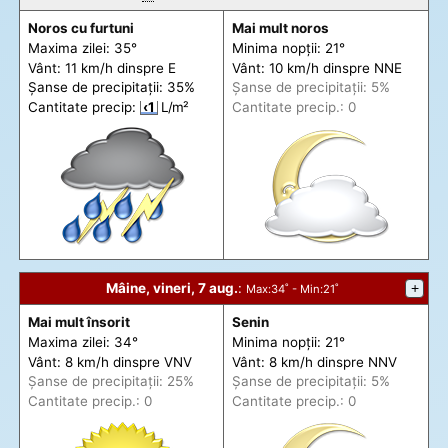
Noros cu furtuni
Mai mult noros
Maxima zilei: 35°
Minima nopții: 21°
Vânt: 11 km/h din
spre
E
Vânt: 10 km/h din
spre
NNE
Șanse de precip
itații
: 35%
Șanse de precip
itații
: 5%
Cantitate precip:
‹1
L/m²
Cantitate precip.: 0
Mâine, vineri, 7 aug.
:
+
Max
:34˚ -
Min
:21˚
Mai mult însorit
Senin
Maxima zilei: 34°
Minima nopții: 21°
Vânt: 8 km/h din
spre
VNV
Vânt: 8 km/h din
spre
NNV
Șanse de precip
itații
: 25%
Șanse de precip
itații
: 5%
Cantitate precip.: 0
Cantitate precip.: 0