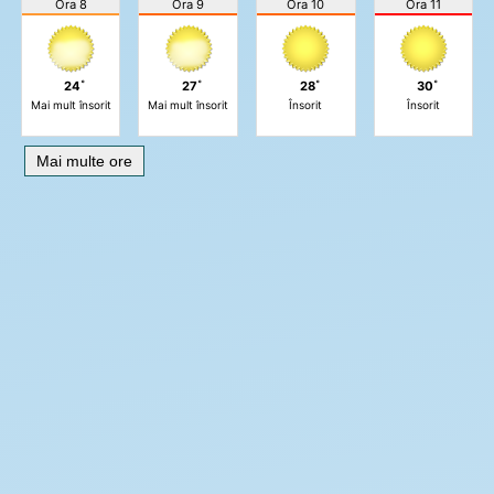
Ora 8
Ora 9
Ora 10
Ora 11
24˚
27˚
28˚
30˚
Mai mult însorit
Mai mult însorit
Însorit
Însorit
Mai multe ore