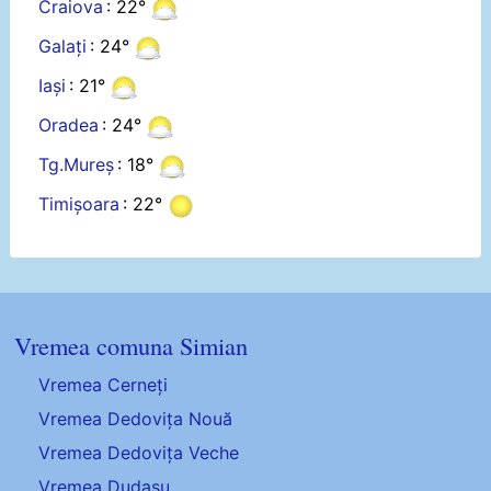
Craiova
: 22°
Galați
: 24°
Iași
: 21°
Oradea
: 24°
Tg.Mureș
: 18°
Timișoara
: 22°
Vremea comuna Simian
Vremea Cerneți
Vremea Dedovița Nouă
Vremea Dedovița Veche
Vremea Dudașu