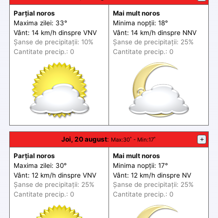
Parțial noros
Mai mult noros
Maxima zilei: 33°
Minima nopții: 18°
Vânt: 14 km/h din
spre
VNV
Vânt: 14 km/h din
spre
NNV
Șanse de precip
itații
: 10%
Șanse de precip
itații
: 25%
Cantitate precip.: 0
Cantitate precip.: 0
Joi, 20 august
:
+
Max
:30˚ -
Min
:17˚
Parțial noros
Mai mult noros
Maxima zilei: 30°
Minima nopții: 17°
Vânt: 12 km/h din
spre
VNV
Vânt: 12 km/h din
spre
NV
Șanse de precip
itații
: 25%
Șanse de precip
itații
: 25%
Cantitate precip.: 0
Cantitate precip.: 0