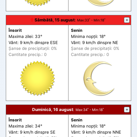
🕆
Sâmbătă, 15 august
:
+
Max
:33˚ -
Min
:18˚
Însorit
Senin
Maxima zilei: 33°
Minima nopții: 18°
Vânt: 9 km/h din
spre
ESE
Vânt: 9 km/h din
spre
NE
Șanse de precip
itații
: 0%
Șanse de precip
itații
: 0%
Cantitate precip.: 0
Cantitate precip.: 0
Duminică, 16 august
:
+
Max
:34˚ -
Min
:18˚
Însorit
Senin
Maxima zilei: 34°
Minima nopții: 18°
Vânt: 9 km/h din
spre
SE
Vânt: 9 km/h din
spre
NNE