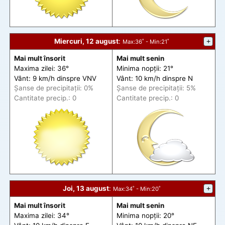
Miercuri, 12 august
:
+
Max
:36˚ -
Min
:21˚
Mai mult însorit
Mai mult senin
Maxima zilei: 36°
Minima nopții: 21°
Vânt: 9 km/h din
spre
VNV
Vânt: 10 km/h din
spre
N
Șanse de precip
itații
: 0%
Șanse de precip
itații
: 5%
Cantitate precip.: 0
Cantitate precip.: 0
Joi, 13 august
:
+
Max
:34˚ -
Min
:20˚
Mai mult însorit
Mai mult senin
Maxima zilei: 34°
Minima nopții: 20°