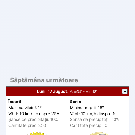
Săptămâna următoare
Luni, 17 august
:
+
Max
:34˚ -
Min
:18˚
Însorit
Senin
Maxima zilei: 34°
Minima nopții: 18°
Vânt: 10 km/h din
spre
VSV
Vânt: 10 km/h din
spre
N
Șanse de precip
itații
: 10%
Șanse de precip
itații
: 10%
Cantitate precip.: 0
Cantitate precip.: 0