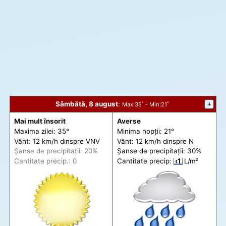
Sâmbătă, 8 august
:
+
Max
:35˚ -
Min
:21˚
Mai mult însorit
Averse
Maxima zilei: 35°
Minima nopții: 21°
Vânt: 12 km/h din
spre
VNV
Vânt: 12 km/h din
spre
N
Șanse de precip
itații
: 20%
Șanse de precip
itații
: 30%
Cantitate precip.: 0
Cantitate precip:
‹1
L/m²