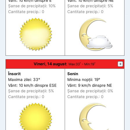
Vânt: 10 km/h din
spre
E
Vânt: 10 km/h din
spre
NE
Șanse de precip
itații
: 10%
Șanse de precip
itații
: 5%
Cantitate precip.: 0
Cantitate precip.: 0
Vineri, 14 august
:
+
Max
:33˚ -
Min
:19˚
Însorit
Senin
Maxima zilei: 33°
Minima nopții: 19°
Vânt: 10 km/h din
spre
ESE
Vânt: 9 km/h din
spre
NE
Șanse de precip
itații
: 5%
Șanse de precip
itații
: 0%
Cantitate precip.: 0
Cantitate precip.: 0