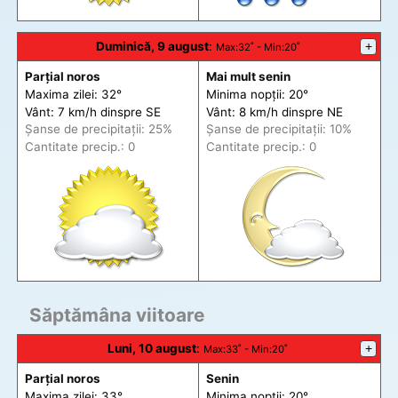
Duminică, 9 august
:
+
Max
:32˚ -
Min
:20˚
Parțial noros
Mai mult senin
Maxima zilei: 32°
Minima nopții: 20°
Vânt: 7 km/h din
spre
SE
Vânt: 8 km/h din
spre
NE
Șanse de precip
itații
: 25%
Șanse de precip
itații
: 10%
Cantitate precip.: 0
Cantitate precip.: 0
Săptămâna viitoare
Luni, 10 august
:
+
Max
:33˚ -
Min
:20˚
Parțial noros
Senin
Maxima zilei: 33°
Minima nopții: 20°