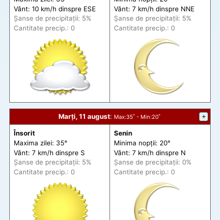
Vânt: 10 km/h din
spre
ESE
Vânt: 7 km/h din
spre
NNE
Șanse de precip
itații
: 5%
Șanse de precip
itații
: 5%
Cantitate precip.: 0
Cantitate precip.: 0
Marți, 11 august
:
+
Max
:35˚ -
Min
:20˚
Însorit
Senin
Maxima zilei: 35°
Minima nopții: 20°
Vânt: 7 km/h din
spre
S
Vânt: 7 km/h din
spre
N
Șanse de precip
itații
: 5%
Șanse de precip
itații
: 0%
Cantitate precip.: 0
Cantitate precip.: 0