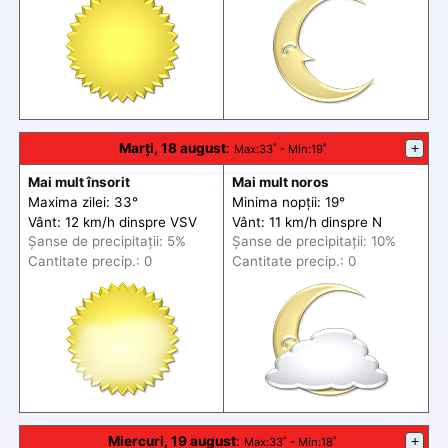
Marți, 18 august
:
+
Max
:33˚ -
Min
:19˚
Mai mult însorit
Mai mult noros
Maxima zilei: 33°
Minima nopții: 19°
Vânt: 12 km/h din
spre
VSV
Vânt: 11 km/h din
spre
N
Șanse de precip
itații
: 5%
Șanse de precip
itații
: 10%
Cantitate precip.: 0
Cantitate precip.: 0
Miercuri, 19 august
:
+
Max
:33˚ -
Min
:18˚