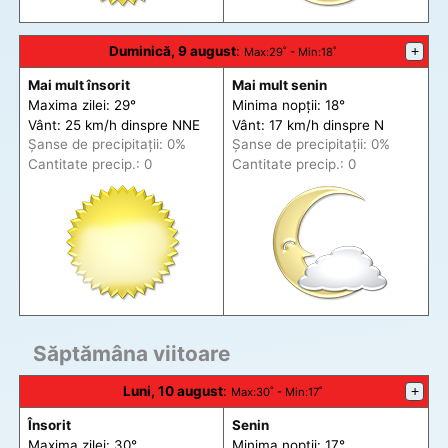
Duminică, 9 august
:
+
Max
:29˚ -
Min
:18˚
Mai mult însorit
Mai mult senin
Maxima zilei: 29°
Minima nopții: 18°
Vânt: 25 km/h din
spre
NNE
Vânt: 17 km/h din
spre
N
Șanse de precip
itații
: 0%
Șanse de precip
itații
: 0%
Cantitate precip.: 0
Cantitate precip.: 0
Săptămâna viitoare
Luni, 10 august
:
+
Max
:30˚ -
Min
:17˚
Însorit
Senin
Maxima zilei: 30°
Minima nopții: 17°