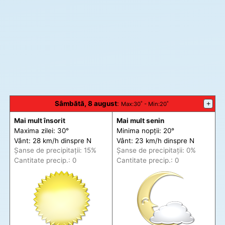
Sâmbătă, 8 august
:
+
Max
:30˚ -
Min
:20˚
Mai mult însorit
Mai mult senin
Maxima zilei: 30°
Minima nopții: 20°
Vânt: 28 km/h din
spre
N
Vânt: 23 km/h din
spre
N
Șanse de precip
itații
: 15%
Șanse de precip
itații
: 0%
Cantitate precip.: 0
Cantitate precip.: 0