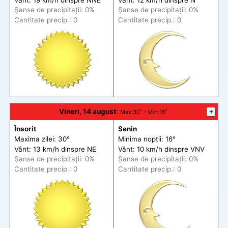
Șanse de precip
itații
: 0%
Șanse de precip
itații
: 0%
Cantitate precip.: 0
Cantitate precip.: 0
Vineri, 14 august
:
+
Max
:30˚ -
Min
:16˚
Însorit
Senin
Maxima zilei: 30°
Minima nopții: 16°
Vânt: 13 km/h din
spre
NE
Vânt: 10 km/h din
spre
VNV
Șanse de precip
itații
: 0%
Șanse de precip
itații
: 0%
Cantitate precip.: 0
Cantitate precip.: 0