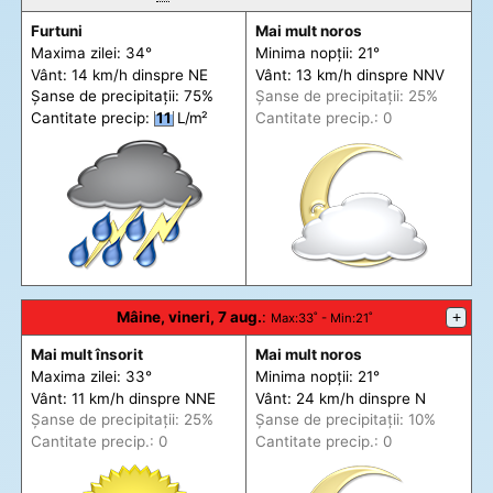
Furtuni
Mai mult noros
Maxima zilei: 34°
Minima nopții: 21°
Vânt: 14 km/h din
spre
NE
Vânt: 13 km/h din
spre
NNV
Șanse de precip
itații
: 75%
Șanse de precip
itații
: 25%
Cantitate precip:
11
L/m²
Cantitate precip.: 0
Mâine, vineri, 7 aug.
:
+
Max
:33˚ -
Min
:21˚
Mai mult însorit
Mai mult noros
Maxima zilei: 33°
Minima nopții: 21°
Vânt: 11 km/h din
spre
NNE
Vânt: 24 km/h din
spre
N
Șanse de precip
itații
: 25%
Șanse de precip
itații
: 10%
Cantitate precip.: 0
Cantitate precip.: 0