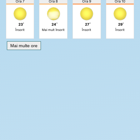
Ora 7
Ora 8
Ora 9
Ora 10
23˚
24˚
27˚
29˚
Însorit
Mai mult însorit
Însorit
Însorit
Mai multe ore