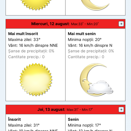
Miercuri, 12 august
:
+
Max
:33˚ -
Min
:20˚
Mai mult însorit
Mai mult senin
Maxima zilei: 33°
Minima nopții: 20°
Vânt: 16 km/h din
spre
NNE
Vânt: 16 km/h din
spre
N
Șanse de precip
itații
: 0%
Șanse de precip
itații
: 0%
Cantitate precip.: 0
Cantitate precip.: 0
Joi, 13 august
:
+
Max
:31˚ -
Min
:17˚
Însorit
Senin
Maxima zilei: 31°
Minima nopții: 17°
Vânt: 19 km/h din
spre
NNE
Vânt: 12 km/h din
spre
N