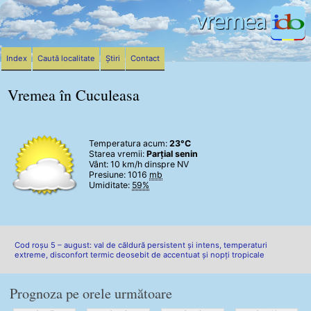
Index
Caută localitate
Știri
Contact
Vremea în Cuculeasa
Temperatura acum:
23°C
Starea vremii:
Parțial senin
Vânt:
10 km/h
dinspre NV
Presiune: 1016
mb
Umiditate:
59%
Cod roșu 5 – august: val de căldură persistent și intens, temperaturi
extreme, disconfort termic deosebit de accentuat și nopți tropicale
Prognoza pe orele următoare