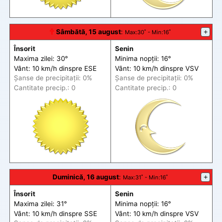
🕆
Sâmbătă, 15 august
:
+
Max
:30˚ -
Min
:16˚
Însorit
Senin
Maxima zilei: 30°
Minima nopții: 16°
Vânt: 10 km/h din
spre
ESE
Vânt: 10 km/h din
spre
VSV
Șanse de precip
itații
: 0%
Șanse de precip
itații
: 0%
Cantitate precip.: 0
Cantitate precip.: 0
Duminică, 16 august
:
+
Max
:31˚ -
Min
:16˚
Însorit
Senin
Maxima zilei: 31°
Minima nopții: 16°
Vânt: 10 km/h din
spre
SSE
Vânt: 10 km/h din
spre
VSV