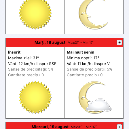
Marți, 18 august
:
+
Max
:31˚ -
Min
:17˚
Însorit
Mai mult senin
Maxima zilei: 31°
Minima nopții: 17°
Vânt: 12 km/h din
spre
SSE
Vânt: 11 km/h din
spre
V
Șanse de precip
itații
: 5%
Șanse de precip
itații
: 5%
Cantitate precip.: 0
Cantitate precip.: 0
Miercuri, 19 august
:
+
Max
:31˚ -
Min
:17˚