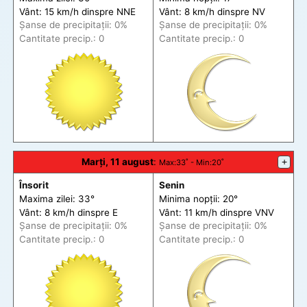
Vânt: 15 km/h din
spre
NNE
Vânt: 8 km/h din
spre
NV
Șanse de precip
itații
: 0%
Șanse de precip
itații
: 0%
Cantitate precip.: 0
Cantitate precip.: 0
Marți, 11 august
:
+
Max
:33˚ -
Min
:20˚
Însorit
Senin
Maxima zilei: 33°
Minima nopții: 20°
Vânt: 8 km/h din
spre
E
Vânt: 11 km/h din
spre
VNV
Șanse de precip
itații
: 0%
Șanse de precip
itații
: 0%
Cantitate precip.: 0
Cantitate precip.: 0