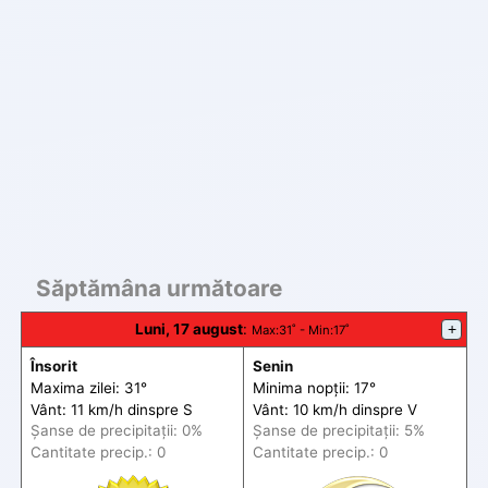
Săptămâna următoare
Luni, 17 august
:
+
Max
:31˚ -
Min
:17˚
Însorit
Senin
Maxima zilei: 31°
Minima nopții: 17°
Vânt: 11 km/h din
spre
S
Vânt: 10 km/h din
spre
V
Șanse de precip
itații
: 0%
Șanse de precip
itații
: 5%
Cantitate precip.: 0
Cantitate precip.: 0