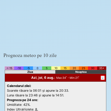
Prognoza meteo pe 10 zile
<-15
-10
-5
0
5
10
15
20
25
30
35+
Ziua
Noaptea
Azi, joi, 6 aug.
:
-
Max
:34˚ -
Min
:21˚
Calendarul zilei:
Soarele răsare la 06:01 și apune la 20:33.
Luna răsare la 23:46 și apune la 14:51.
Prognoza pe 24 ore:
Umiditate: 42%.
Index UltraViolete:
8.