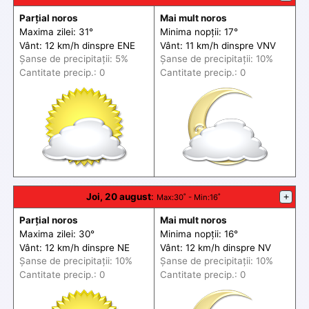
Parțial noros
Mai mult noros
Maxima zilei: 31°
Minima nopții: 17°
Vânt: 12 km/h din
spre
ENE
Vânt: 11 km/h din
spre
VNV
Șanse de precip
itații
: 5%
Șanse de precip
itații
: 10%
Cantitate precip.: 0
Cantitate precip.: 0
Joi, 20 august
:
+
Max
:30˚ -
Min
:16˚
Parțial noros
Mai mult noros
Maxima zilei: 30°
Minima nopții: 16°
Vânt: 12 km/h din
spre
NE
Vânt: 12 km/h din
spre
NV
Șanse de precip
itații
: 10%
Șanse de precip
itații
: 10%
Cantitate precip.: 0
Cantitate precip.: 0