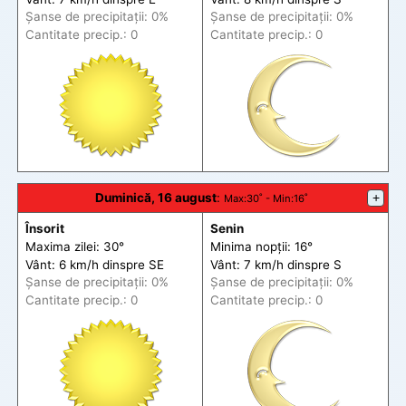
Șanse de precip
itații
: 0%
Șanse de precip
itații
: 0%
Cantitate precip.: 0
Cantitate precip.: 0
Duminică, 16 august
:
+
Max
:30˚ -
Min
:16˚
Însorit
Senin
Maxima zilei: 30°
Minima nopții: 16°
Vânt: 6 km/h din
spre
SE
Vânt: 7 km/h din
spre
S
Șanse de precip
itații
: 0%
Șanse de precip
itații
: 0%
Cantitate precip.: 0
Cantitate precip.: 0