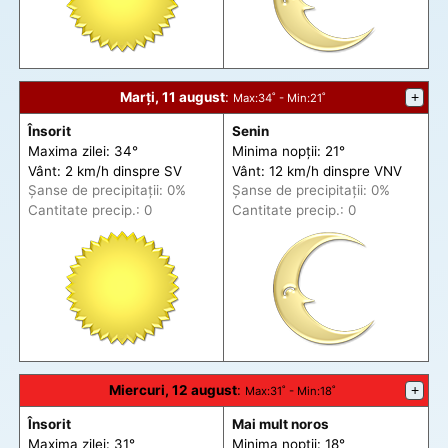
Marți, 11 august
:
+
Max
:34˚ -
Min
:21˚
Însorit
Senin
Maxima zilei: 34°
Minima nopții: 21°
Vânt: 2 km/h din
spre
SV
Vânt: 12 km/h din
spre
VNV
Șanse de precip
itații
: 0%
Șanse de precip
itații
: 0%
Cantitate precip.: 0
Cantitate precip.: 0
Miercuri, 12 august
:
+
Max
:31˚ -
Min
:18˚
Însorit
Mai mult noros
Maxima zilei: 31°
Minima nopții: 18°