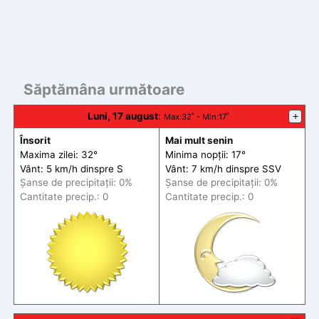
Săptămâna următoare
Luni, 17 august
:
+
Max
:32˚ -
Min
:17˚
Însorit
Mai mult senin
Maxima zilei: 32°
Minima nopții: 17°
Vânt: 5 km/h din
spre
S
Vânt: 7 km/h din
spre
SSV
Șanse de precip
itații
: 0%
Șanse de precip
itații
: 0%
Cantitate precip.: 0
Cantitate precip.: 0