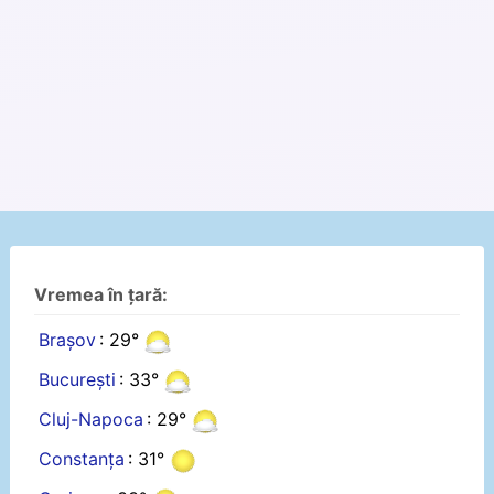
Vremea în țară:
Brașov
: 29°
București
: 33°
Cluj-Napoca
: 29°
Constanța
: 31°