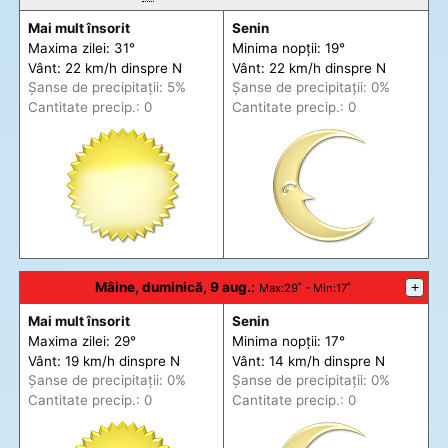
Mai mult însorit
Senin
Maxima zilei: 31°
Minima nopții: 19°
Vânt: 22 km/h din
spre
N
Vânt: 22 km/h din
spre
N
Șanse de precip
itații
: 5%
Șanse de precip
itații
: 0%
Cantitate precip.: 0
Cantitate precip.: 0
Mâine, duminică, 9 aug.
:
+
Max
:29˚ -
Min
:17˚
Mai mult însorit
Senin
Maxima zilei: 29°
Minima nopții: 17°
Vânt: 19 km/h din
spre
N
Vânt: 14 km/h din
spre
N
Șanse de precip
itații
: 0%
Șanse de precip
itații
: 0%
Cantitate precip.: 0
Cantitate precip.: 0