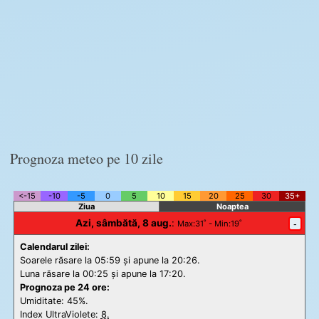
Prognoza meteo pe 10 zile
<-15
-10
-5
0
5
10
15
20
25
30
35+
Ziua
Noaptea
Azi, sâmbătă, 8 aug.
:
-
Max
:31˚ -
Min
:19˚
Calendarul zilei:
Soarele răsare la 05:59 și apune la 20:26.
Luna răsare la 00:25 și apune la 17:20.
Prognoza pe 24 ore:
Umiditate: 45%.
Index UltraViolete:
8.