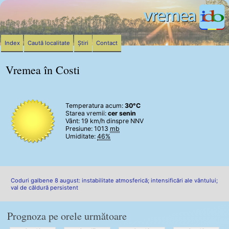
Index
Caută localitate
Știri
Contact
Vremea în Costi
Temperatura acum:
30°C
Starea vremii:
cer senin
Vânt:
19 km/h
dinspre NNV
Presiune: 1013
mb
Umiditate:
46%
Coduri galbene 8 august: instabilitate atmosferică; intensificări ale vântului;
val de căldură persistent
Prognoza pe orele următoare