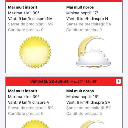
Mai mult însorit
Mai mult noros
Maxima zilei: 30°
Minima nopții: 17°
Vânt: 9 km/h din
spre
NV
Vânt: 9 km/h din
spre
N
Șanse de precip
itații
: 5%
Șanse de precip
itații
: 5%
Cantitate precip.: 0
Cantitate precip.: 0
Sâmbătă, 22 august
:
+
Max
:30˚ -
Min
:16˚
Mai mult însorit
Mai mult noros
Maxima zilei: 30°
Minima nopții: 16°
Vânt: 9 km/h din
spre
V
Vânt: 9 km/h din
spre
SV
Șanse de precip
itații
: 5%
Șanse de precip
itații
: 5%
Cantitate precip.: 0
Cantitate precip.: 0