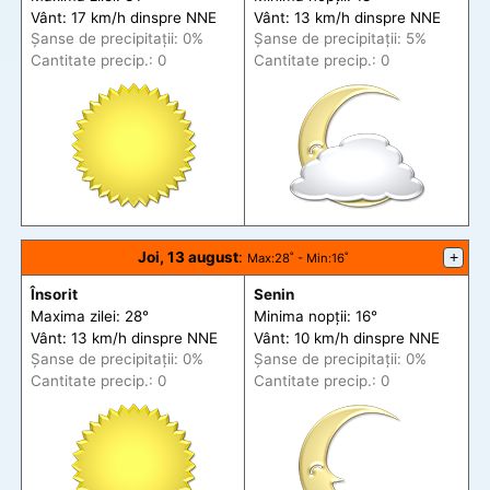
Vânt: 17 km/h din
spre
NNE
Vânt: 13 km/h din
spre
NNE
Șanse de precip
itații
: 0%
Șanse de precip
itații
: 5%
Cantitate precip.: 0
Cantitate precip.: 0
Joi, 13 august
:
+
Max
:28˚ -
Min
:16˚
Însorit
Senin
Maxima zilei: 28°
Minima nopții: 16°
Vânt: 13 km/h din
spre
NNE
Vânt: 10 km/h din
spre
NNE
Șanse de precip
itații
: 0%
Șanse de precip
itații
: 0%
Cantitate precip.: 0
Cantitate precip.: 0