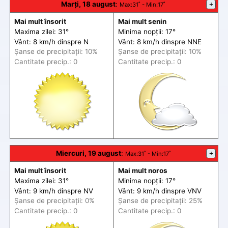
Marți, 18 august
:
+
Max
:31˚ -
Min
:17˚
Mai mult însorit
Mai mult senin
Maxima zilei: 31°
Minima nopții: 17°
Vânt: 8 km/h din
spre
N
Vânt: 8 km/h din
spre
NNE
Șanse de precip
itații
: 10%
Șanse de precip
itații
: 10%
Cantitate precip.: 0
Cantitate precip.: 0
Miercuri, 19 august
:
+
Max
:31˚ -
Min
:17˚
Mai mult însorit
Mai mult noros
Maxima zilei: 31°
Minima nopții: 17°
Vânt: 9 km/h din
spre
NV
Vânt: 9 km/h din
spre
VNV
Șanse de precip
itații
: 0%
Șanse de precip
itații
: 25%
Cantitate precip.: 0
Cantitate precip.: 0