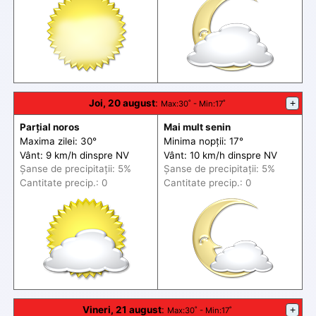
Joi, 20 august
:
+
Max
:30˚ -
Min
:17˚
Parțial noros
Mai mult senin
Maxima zilei: 30°
Minima nopții: 17°
Vânt: 9 km/h din
spre
NV
Vânt: 10 km/h din
spre
NV
Șanse de precip
itații
: 5%
Șanse de precip
itații
: 5%
Cantitate precip.: 0
Cantitate precip.: 0
Vineri, 21 august
:
+
Max
:30˚ -
Min
:17˚