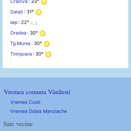
Craiova
: 33°
Galați
: 31°
Iași
: 22°
Oradea
: 30°
Tg.Mureș
: 30°
Timișoara
: 30°
Vremea comuna Vânători
Vremea Costi
Vremea Odaia Manolache
Sate vecine