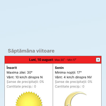
Săptămâna viitoare
Luni, 10 august
:
+
Max
:30˚ -
Min
:17˚
Însorit
Senin
Maxima zilei: 30°
Minima nopții: 17°
Vânt: 10 km/h din
spre
N
Vânt: 4 km/h din
spre
NV
Șanse de precip
itații
: 0%
Șanse de precip
itații
: 0%
Cantitate precip.: 0
Cantitate precip.: 0