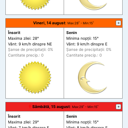
Vineri, 14 august
:
+
Max
:28˚ -
Min
:15˚
Însorit
Senin
Maxima zilei: 28°
Minima nopții: 15°
Vânt: 9 km/h din
spre
NE
Vânt: 9 km/h din
spre
E
Șanse de precip
itații
: 0%
Șanse de precip
itații
: 0%
Cantitate precip.: 0
Cantitate precip.: 0
🕆
Sâmbătă, 15 august
:
+
Max
:29˚ -
Min
:15˚
Însorit
Senin
Maxima zilei: 29°
Minima nopții: 15°
Vânt: 7 km/h din
spre
E
Vânt: 8 km/h din
spre
S