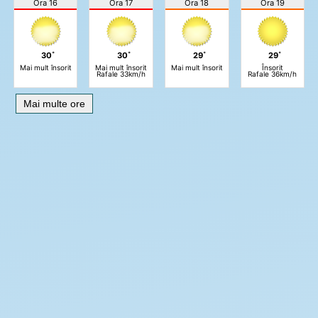
Ora 16
Ora 17
Ora 18
Ora 19
30˚
30˚
29˚
29˚
Mai mult însorit
Mai mult însorit
Mai mult însorit
Însorit
Rafale 33km/h
Rafale 36km/h
Mai multe ore