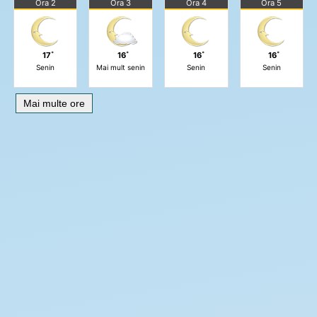
Ora 2
Ora 3
Ora 4
Ora 5
17˚
16˚
16˚
16˚
Senin
Mai mult senin
Senin
Senin
Mai multe ore