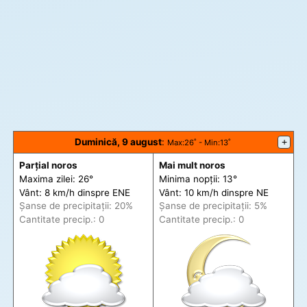
Duminică, 9 august
:
+
Max
:26˚ -
Min
:13˚
Parțial noros
Mai mult noros
Maxima zilei: 26°
Minima nopții: 13°
Vânt: 8 km/h din
spre
ENE
Vânt: 10 km/h din
spre
NE
Șanse de precip
itații
: 20%
Șanse de precip
itații
: 5%
Cantitate precip.: 0
Cantitate precip.: 0