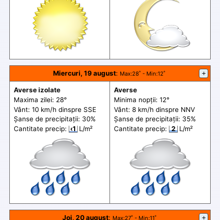
Miercuri, 19 august
:
+
Max
:28˚ -
Min
:12˚
Averse izolate
Averse
Maxima zilei: 28°
Minima nopții: 12°
Vânt: 10 km/h din
spre
SSE
Vânt: 8 km/h din
spre
NNV
Șanse de precip
itații
: 30%
Șanse de precip
itații
: 35%
Cantitate precip:
‹1
L/m²
Cantitate precip:
2
L/m²
Joi, 20 august
:
+
Max
:27˚ -
Min
:11˚