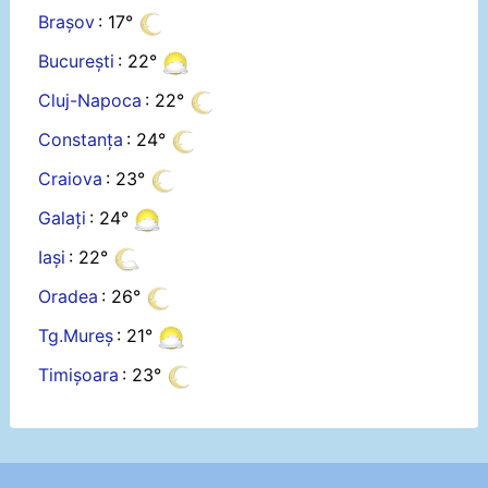
Brașov
: 17°
București
: 22°
Cluj-Napoca
: 22°
Constanța
: 24°
Craiova
: 23°
Galați
: 24°
Iași
: 22°
Oradea
: 26°
Tg.Mureș
: 21°
Timișoara
: 23°