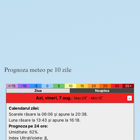
Prognoza meteo pe 10 zile
<-15
-10
-5
0
5
10
15
20
25
30
35+
Ziua
Noaptea
Azi, vineri, 7 aug.
:
-
Max
:29˚ -
Min
:15˚
Calendarul zilei:
Soarele răsare la 06:06 și apune la 20:38.
Luna răsare la 13:43 și apune la 16:18.
Prognoza pe 24 ore:
Umiditate: 62%.
Index UltraViolete:
8.