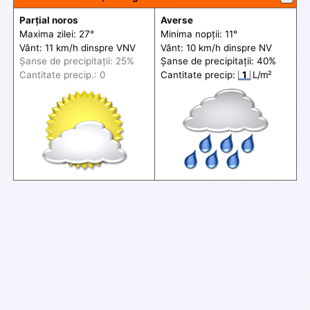
Parțial noros
Averse
Maxima zilei: 27°
Minima nopții: 11°
Vânt: 11 km/h din
spre
VNV
Vânt: 10 km/h din
spre
NV
Șanse de precip
itații
: 25%
Șanse de precip
itații
: 40%
Cantitate precip.: 0
Cantitate precip:
1
L/m²