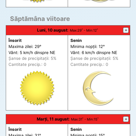
Săptămâna viitoare
Luni, 10 august
:
+
Max
:29˚ -
Min
:12˚
Însorit
Senin
Maxima zilei: 29°
Minima nopții: 12°
Vânt: 5 km/h din
spre
NE
Vânt: 6 km/h din
spre
NE
Șanse de precip
itații
: 5%
Șanse de precip
itații
: 5%
Cantitate precip.: 0
Cantitate precip.: 0
Marți, 11 august
:
+
Max
:31˚ -
Min
:15˚
Însorit
Senin
Maxima zilei: 31°
Minima nopții: 15°