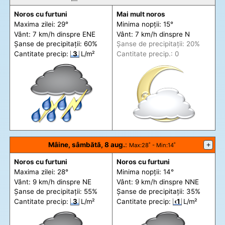
Noros cu furtuni
Mai mult noros
Maxima zilei: 29°
Minima nopții: 15°
Vânt: 7 km/h din
spre
ENE
Vânt: 7 km/h din
spre
N
Șanse de precip
itații
: 60%
Șanse de precip
itații
: 20%
Cantitate precip:
3
L/m²
Cantitate precip.: 0
Mâine, sâmbătă, 8 aug.
:
+
Max
:28˚ -
Min
:14˚
Noros cu furtuni
Noros cu furtuni
Maxima zilei: 28°
Minima nopții: 14°
Vânt: 9 km/h din
spre
NE
Vânt: 9 km/h din
spre
NNE
Șanse de precip
itații
: 55%
Șanse de precip
itații
: 35%
Cantitate precip:
3
L/m²
Cantitate precip:
‹1
L/m²