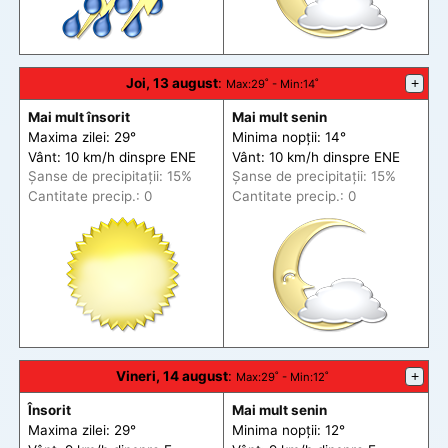
Joi, 13 august
:
+
Max
:29˚ -
Min
:14˚
Mai mult însorit
Mai mult senin
Maxima zilei: 29°
Minima nopții: 14°
Vânt: 10 km/h din
spre
ENE
Vânt: 10 km/h din
spre
ENE
Șanse de precip
itații
: 15%
Șanse de precip
itații
: 15%
Cantitate precip.: 0
Cantitate precip.: 0
Vineri, 14 august
:
+
Max
:29˚ -
Min
:12˚
Însorit
Mai mult senin
Maxima zilei: 29°
Minima nopții: 12°