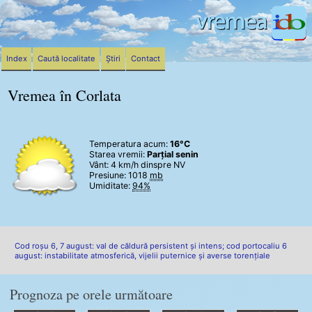
Index
Caută localitate
Știri
Contact
Vremea în Corlata
Temperatura acum:
16°C
Starea vremii:
Parțial senin
Vânt:
4 km/h
dinspre NV
Presiune: 1018
mb
Umiditate:
94%
Cod roșu 6, 7 august: val de căldură persistent și intens; cod portocaliu 6
august: instabilitate atmosferică, vijelii puternice și averse torențiale
Prognoza pe orele următoare