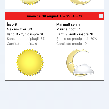
Duminică, 16 august
:
+
Max
:30˚ -
Min
:13˚
Însorit
Mai mult senin
Maxima zilei: 30°
Minima nopții: 13°
Vânt: 9 km/h din
spre
SE
Vânt: 9 km/h din
spre
NE
Șanse de precip
itații
: 5%
Șanse de precip
itații
: 20%
Cantitate precip.: 0
Cantitate precip.: 0