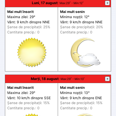
Luni, 17 august
:
+
Max
:29˚ -
Min
:12˚
Mai mult însorit
Mai mult senin
Maxima zilei: 29°
Minima nopții: 12°
Vânt: 9 km/h din
spre
NNE
Vânt: 9 km/h din
spre
NNE
Șanse de precip
itații
: 25%
Șanse de precip
itații
: 20%
Cantitate precip.: 0
Cantitate precip.: 0
Marți, 18 august
:
+
Max
:29˚ -
Min
:13˚
Mai mult însorit
Mai mult senin
Maxima zilei: 29°
Minima nopții: 13°
Vânt: 10 km/h din
spre
SSE
Vânt: 9 km/h din
spre
ENE
Șanse de precip
itații
: 15%
Șanse de precip
itații
: 15%
Cantitate precip.: 0
Cantitate precip.: 0