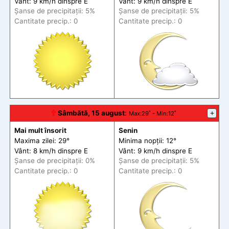
Vânt: 9 km/h din
spre
E
Vânt: 9 km/h din
spre
E
Șanse de precip
itații
: 5%
Șanse de precip
itații
: 5%
Cantitate precip.: 0
Cantitate precip.: 0
🕆
Sâmbătă, 15 august
:
+
Max
:29˚ -
Min
:12˚
Mai mult însorit
Senin
Maxima zilei: 29°
Minima nopții: 12°
Vânt: 8 km/h din
spre
E
Vânt: 9 km/h din
spre
E
Șanse de precip
itații
: 0%
Șanse de precip
itații
: 5%
Cantitate precip.: 0
Cantitate precip.: 0