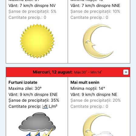
Vânt: 7 km/h din
spre
NV
Vânt: 7 km/h din
spre
NNE
Șanse de precip
itații
: 5%
Șanse de precip
itații
: 10%
Cantitate precip.: 0
Cantitate precip.: 0
Miercuri, 12 august
:
+
Max
:30˚ -
Min
:14˚
Furtuni izolate
Mai mult senin
Maxima zilei: 30°
Minima nopții: 14°
Vânt: 9 km/h din
spre
ENE
Vânt: 9 km/h din
spre
NE
Șanse de precip
itații
: 35%
Șanse de precip
itații
: 20%
Cantitate precip:
‹1
L/m²
Cantitate precip.: 0