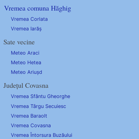
Vremea comuna Hăghig
Vremea Corlata
Vremea Iarăș
Sate vecine
Meteo Araci
Meteo Hetea
Meteo Ariușd
Județul Covasna
Vremea Sfântu Gheorghe
Vremea Târgu Secuiesc
Vremea Baraolt
Vremea Covasna
Vremea Întorsura Buzăului