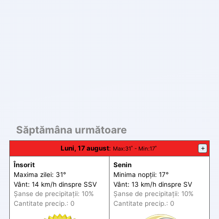
Săptămâna următoare
Luni, 17 august
:
+
Max
:31˚ -
Min
:17˚
Însorit
Senin
Maxima zilei: 31°
Minima nopții: 17°
Vânt: 14 km/h din
spre
SSV
Vânt: 13 km/h din
spre
SV
Șanse de precip
itații
: 10%
Șanse de precip
itații
: 10%
Cantitate precip.: 0
Cantitate precip.: 0