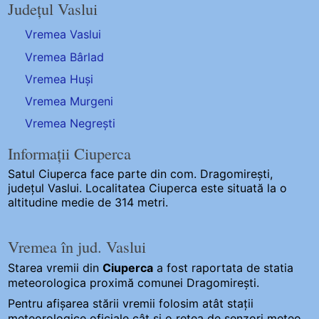
Județul Vaslui
Vremea Vaslui
Vremea Bârlad
Vremea Huși
Vremea Murgeni
Vremea Negrești
Informații Ciuperca
Satul Ciuperca
face parte din com. Dragomirești,
județul Vaslui. Localitatea Ciuperca este situată la o
altitudine medie de 314 metri.
Vremea în jud. Vaslui
Starea vremii din
Ciuperca
a fost raportata de statia
meteorologica proximă comunei Dragomirești.
Pentru afișarea stării vremii folosim atât stații
meteorologice oficiale cât și o rețea de senzori meteo