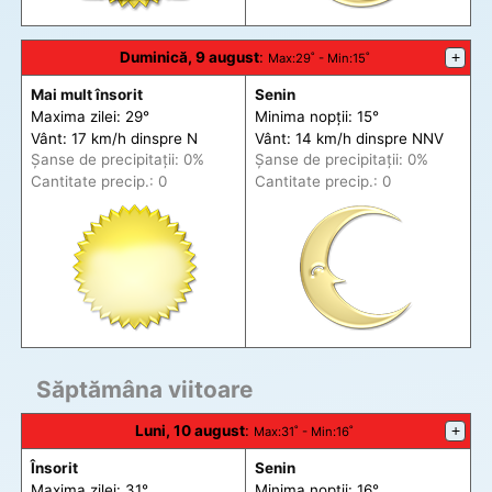
Duminică, 9 august
:
+
Max
:29˚ -
Min
:15˚
Mai mult însorit
Senin
Maxima zilei: 29°
Minima nopții: 15°
Vânt: 17 km/h din
spre
N
Vânt: 14 km/h din
spre
NNV
Șanse de precip
itații
: 0%
Șanse de precip
itații
: 0%
Cantitate precip.: 0
Cantitate precip.: 0
Săptămâna viitoare
Luni, 10 august
:
+
Max
:31˚ -
Min
:16˚
Însorit
Senin
Maxima zilei: 31°
Minima nopții: 16°