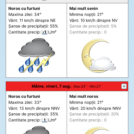
Noros cu furtuni
Mai mult senin
Maxima zilei: 34°
Minima nopții: 21°
Vânt: 11 km/h din
spre
NE
Vânt: 10 km/h din
spre
NV
Șanse de precip
itații
: 55%
Șanse de precip
itații
: 5%
Cantitate precip:
‹1
L/m²
Cantitate precip.: 0
Mâine, vineri, 7 aug.
:
+
Max
:33˚ -
Min
:21˚
Noros cu furtuni
Mai mult noros
Maxima zilei: 33°
Minima nopții: 21°
Vânt: 13 km/h din
spre
NNV
Vânt: 20 km/h din
spre
NNV
Șanse de precip
itații
: 35%
Șanse de precip
itații
: 20%
Cantitate precip:
1
L/m²
Cantitate precip.: 0