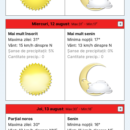
Miercuri, 12 august
:
+
Max
:31˚ -
Min
:17˚
Mai mult însorit
Mai mult senin
Maxima zilei: 31°
Minima nopții: 17°
Vânt: 15 km/h din
spre
N
Vânt: 13 km/h din
spre
N
Șanse de precip
itații
: 5%
Șanse de precip
itații
: 0%
Cantitate precip.: 0
Cantitate precip.: 0
Joi, 13 august
:
+
Max
:30˚ -
Min
:16˚
Parțial noros
Senin
Maxima zilei: 30°
Minima nopții: 16°