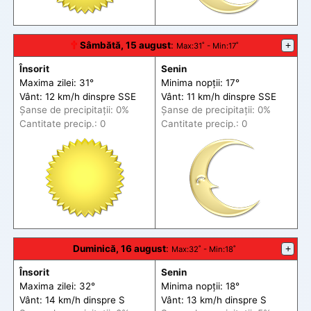
🕆
Sâmbătă, 15 august
:
+
Max
:31˚ -
Min
:17˚
Însorit
Senin
Maxima zilei: 31°
Minima nopții: 17°
Vânt: 12 km/h din
spre
SSE
Vânt: 11 km/h din
spre
SSE
Șanse de precip
itații
: 0%
Șanse de precip
itații
: 0%
Cantitate precip.: 0
Cantitate precip.: 0
Duminică, 16 august
:
+
Max
:32˚ -
Min
:18˚
Însorit
Senin
Maxima zilei: 32°
Minima nopții: 18°
Vânt: 14 km/h din
spre
S
Vânt: 13 km/h din
spre
S