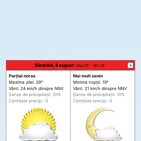
Sâmbătă, 8 august
:
+
Max
:29˚ -
Min
:19˚
Parțial noros
Mai mult senin
Maxima zilei: 29°
Minima nopții: 19°
Vânt: 24 km/h din
spre
NNV
Vânt: 21 km/h din
spre
NNV
Șanse de precip
itații
: 20%
Șanse de precip
itații
: 10%
Cantitate precip.: 0
Cantitate precip.: 0