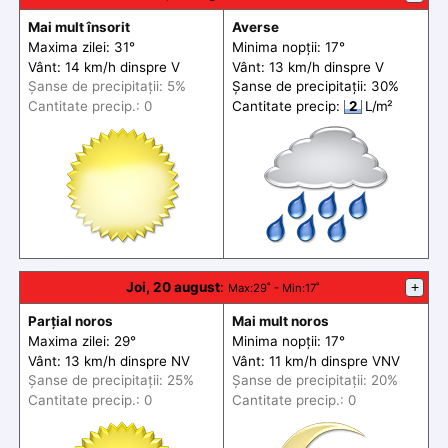
Mai mult însorit
Averse
Maxima zilei: 31°
Minima nopții: 17°
Vânt: 14 km/h din
spre
V
Vânt: 13 km/h din
spre
V
Șanse de precip
itații
: 5%
Șanse de precip
itații
: 30%
Cantitate precip.: 0
Cantitate precip:
2
L/m²
Joi, 20 august
:
+
Max
:29˚ -
Min
:17˚
Parțial noros
Mai mult noros
Maxima zilei: 29°
Minima nopții: 17°
Vânt: 13 km/h din
spre
NV
Vânt: 11 km/h din
spre
VNV
Șanse de precip
itații
: 25%
Șanse de precip
itații
: 20%
Cantitate precip.: 0
Cantitate precip.: 0