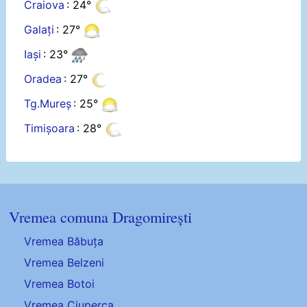
Craiova
: 24°
Galați
: 27°
Iași
: 23°
Oradea
: 27°
Tg.Mureș
: 25°
Timișoara
: 28°
Vremea comuna Dragomirești
Vremea Băbuța
Vremea Belzeni
Vremea Botoi
Vremea Ciuperca