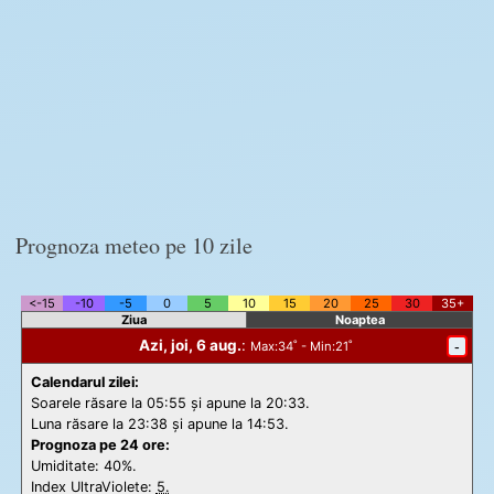
Prognoza meteo pe 10 zile
<-15
-10
-5
0
5
10
15
20
25
30
35+
Ziua
Noaptea
Azi, joi, 6 aug.
:
-
Max
:34˚ -
Min
:21˚
Calendarul zilei:
Soarele răsare la 05:55 și apune la 20:33.
Luna răsare la 23:38 și apune la 14:53.
Prognoza pe 24 ore:
Umiditate: 40%.
Index UltraViolete:
5.