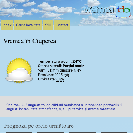
Index
Caută localitate
Știri
Contact
Vremea în Ciuperca
Temperatura acum:
24°C
Starea vremii:
Parțial senin
Vânt:
5 km/h
dinspre NNV
Presiune: 1015
mb
Umiditate:
66%
Cod roșu 6, 7 august: val de căldură persistent și intens; cod portocaliu 6
august: instabilitate atmosferică, vijelii puternice și averse torențiale
Prognoza pe orele următoare