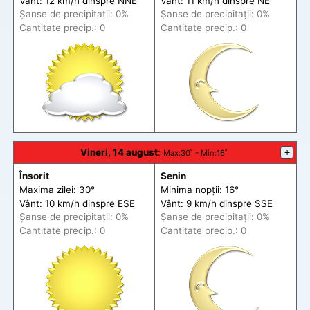
Vânt: 12 km/h din
spre
NNE
Vânt: 11 km/h din
spre
NE
Șanse de precip
itații
: 0%
Șanse de precip
itații
: 0%
Cantitate precip.: 0
Cantitate precip.: 0
Vineri, 14 august
:
+
Max
:30˚ -
Min
:16˚
Însorit
Senin
Maxima zilei: 30°
Minima nopții: 16°
Vânt: 10 km/h din
spre
ESE
Vânt: 9 km/h din
spre
SSE
Șanse de precip
itații
: 0%
Șanse de precip
itații
: 0%
Cantitate precip.: 0
Cantitate precip.: 0