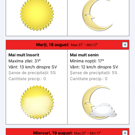
Marți, 18 august
:
+
Max
:31˚ -
Min
:17˚
Mai mult însorit
Mai mult senin
Maxima zilei: 31°
Minima nopții: 17°
Vânt: 13 km/h din
spre
SV
Vânt: 12 km/h din
spre
SV
Șanse de precip
itații
: 5%
Șanse de precip
itații
: 5%
Cantitate precip.: 0
Cantitate precip.: 0
Miercuri, 19 august
:
+
Max
:31˚ -
Min
:17˚