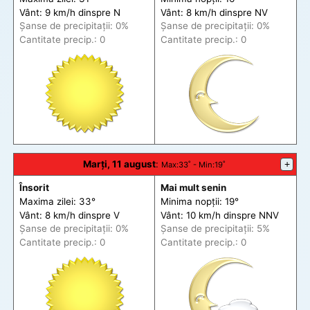
Vânt: 9 km/h din
spre
N
Vânt: 8 km/h din
spre
NV
Șanse de precip
itații
: 0%
Șanse de precip
itații
: 0%
Cantitate precip.: 0
Cantitate precip.: 0
Marți, 11 august
:
+
Max
:33˚ -
Min
:19˚
Însorit
Mai mult senin
Maxima zilei: 33°
Minima nopții: 19°
Vânt: 8 km/h din
spre
V
Vânt: 10 km/h din
spre
NNV
Șanse de precip
itații
: 0%
Șanse de precip
itații
: 5%
Cantitate precip.: 0
Cantitate precip.: 0