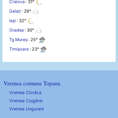
Craiova
: 31°
Galați
: 26°
Iași
: 32°
Oradea
: 30°
Tg.Mureș
: 25°
Timișoara
: 23°
Vremea comuna Topana
Vremea Ciorâca
Vremea Cojgărei
Vremea Ungureni