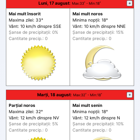
Luni, 17 august
:
+
Max
:33˚ -
Min
:18˚
Mai mult însorit
Mai mult noros
Maxima zilei: 33°
Minima nopții: 18°
Vânt: 10 km/h din
spre
SSE
Vânt: 10 km/h din
spre
NNE
Șanse de precip
itații
: 0%
Șanse de precip
itații
: 15%
Cantitate precip.: 0
Cantitate precip.: 0
Marți, 18 august
:
+
Max
:32˚ -
Min
:18˚
Parțial noros
Mai mult senin
Maxima zilei: 32°
Minima nopții: 18°
Vânt: 12 km/h din
spre
NV
Vânt: 12 km/h din
spre
N
Șanse de precip
itații
: 5%
Șanse de precip
itații
: 10%
Cantitate precip.: 0
Cantitate precip.: 0