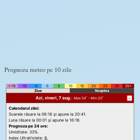
Prognoza meteo pe 10 zile
<-15
-10
-5
0
5
10
15
20
25
30
35+
Ziua
Noaptea
Azi, vineri, 7 aug.
:
-
Max
:34˚ -
Min
:20˚
Calendarul zilei:
Soarele răsare la 06:16 și apune la 20:41.
Luna răsare la 00:01 și apune la 16:18.
Prognoza pe 24 ore:
Umiditate: 33%.
Index UltraViolete:
8.