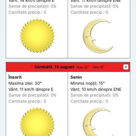
Vânt: 14 km/h din
spre
E
Vânt: 11 km/h din
spre
ENE
Șanse de precip
itații
: 0%
Șanse de precip
itații
: 0%
Cantitate precip.: 0
Cantitate precip.: 0
🕆
Sâmbătă, 15 august
:
+
Max
:30˚ -
Min
:15˚
Însorit
Senin
Maxima zilei: 30°
Minima nopții: 15°
Vânt: 11 km/h din
spre
E
Vânt: 10 km/h din
spre
ENE
Șanse de precip
itații
: 0%
Șanse de precip
itații
: 0%
Cantitate precip.: 0
Cantitate precip.: 0