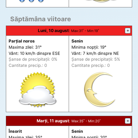
Săptămâna viitoare
Luni, 10 august
:
+
Max
:31˚ -
Min
:19˚
Parțial noros
Senin
Maxima zilei: 31°
Minima nopții: 19°
Vânt: 10 km/h din
spre
ESE
Vânt: 7 km/h din
spre
NE
Șanse de precip
itații
: 0%
Șanse de precip
itații
: 5%
Cantitate precip.: 0
Cantitate precip.: 0
Marți, 11 august
:
+
Max
:35˚ -
Min
:20˚
Însorit
Senin
Maxima zilei: 35°
Minima nopții: 20°