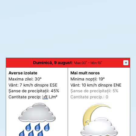
Duminică, 9 august
:
+
Max
:30˚ -
Min
:19˚
Averse izolate
Mai mult noros
Maxima zilei: 30°
Minima nopții: 19°
Vânt: 7 km/h din
spre
ESE
Vânt: 10 km/h din
spre
ENE
Șanse de precip
itații
: 45%
Șanse de precip
itații
: 5%
Cantitate precip:
‹1
L/m²
Cantitate precip.: 0