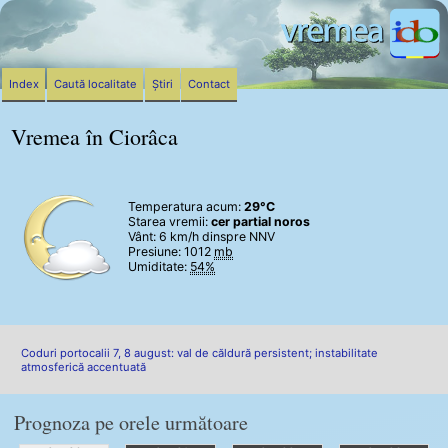
Index
Caută localitate
Știri
Contact
Vremea în Ciorâca
Temperatura acum:
29°C
Starea vremii:
cer partial noros
Vânt:
6 km/h
dinspre NNV
Presiune: 1012
mb
Umiditate:
54%
Coduri portocalii 7, 8 august: val de căldură persistent; instabilitate
atmosferică accentuată
Prognoza pe orele următoare