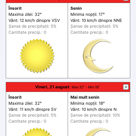
Însorit
Senin
Maxima zilei: 32°
Minima nopții: 17°
Vânt: 12 km/h din
spre
VSV
Vânt: 10 km/h din
spre
NNE
Șanse de precip
itații
: 5%
Șanse de precip
itații
: 5%
Cantitate precip.: 0
Cantitate precip.: 0
Vineri, 21 august
:
+
Max
:32˚ -
Min
:18˚
Însorit
Mai mult senin
Maxima zilei: 32°
Minima nopții: 18°
Vânt: 11 km/h din
spre
SV
Vânt: 10 km/h din
spre
N
Șanse de precip
itații
: 5%
Șanse de precip
itații
: 10%
Cantitate precip.: 0
Cantitate precip.: 0