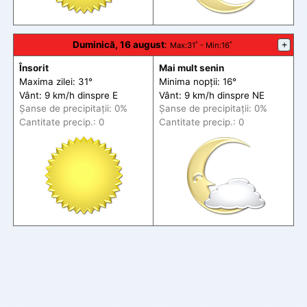
Duminică, 16 august
:
+
Max
:31˚ -
Min
:16˚
Însorit
Mai mult senin
Maxima zilei: 31°
Minima nopții: 16°
Vânt: 9 km/h din
spre
E
Vânt: 9 km/h din
spre
NE
Șanse de precip
itații
: 0%
Șanse de precip
itații
: 0%
Cantitate precip.: 0
Cantitate precip.: 0