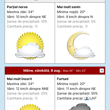
Parțial noros
Mai mult senin
Maxima zilei: 34°
Minima nopții: 20°
Vânt: 10 km/h din
spre
NE
Vânt: 9 km/h din
spre
N
Șanse de precip
itații
: 10%
Șanse de precip
itații
: 5%
Cantitate precip.: 0
Cantitate precip.: 0
Mâine, sâmbătă, 8 aug.
:
+
Max
:34˚ -
Min
:20˚
Mai mult însorit
Furtuni
Maxima zilei: 34°
Minima nopții: 20°
Vânt: 12 km/h din
spre
NNE
Vânt: 11 km/h din
spre
NE
Șanse de precip
itații
: 25%
Șanse de precip
itații
: 50%
Cantitate precip.: 0
Cantitate precip:
2
L/m²