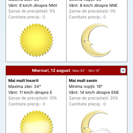
Vânt: 6 km/h din
spre
NNV
Vânt: 8 km/h din
spre
NNE
Șanse de precip
itații
: 5%
Șanse de precip
itații
: 0%
Cantitate precip.: 0
Cantitate precip.: 0
Miercuri, 12 august
:
+
Max
:34˚ -
Min
:19˚
Mai mult însorit
Mai mult senin
Maxima zilei: 34°
Minima nopții: 19°
Vânt: 11 km/h din
spre
E
Vânt: 14 km/h din
spre
ENE
Șanse de precip
itații
: 10%
Șanse de precip
itații
: 20%
Cantitate precip.: 0
Cantitate precip.: 0