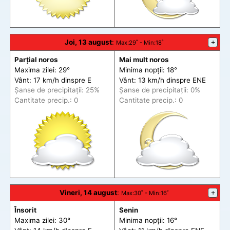
Joi, 13 august
:
+
Max
:29˚ -
Min
:18˚
Parțial noros
Mai mult noros
Maxima zilei: 29°
Minima nopții: 18°
Vânt: 17 km/h din
spre
E
Vânt: 13 km/h din
spre
ENE
Șanse de precip
itații
: 25%
Șanse de precip
itații
: 0%
Cantitate precip.: 0
Cantitate precip.: 0
Vineri, 14 august
:
+
Max
:30˚ -
Min
:16˚
Însorit
Senin
Maxima zilei: 30°
Minima nopții: 16°