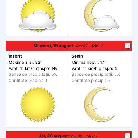
Miercuri, 19 august
:
+
Max
:32˚ -
Min
:17˚
Însorit
Senin
Maxima zilei: 32°
Minima nopții: 17°
Vânt: 11 km/h din
spre
NV
Vânt: 11 km/h din
spre
N
Șanse de precip
itații
: 5%
Șanse de precip
itații
: 5%
Cantitate precip.: 0
Cantitate precip.: 0
Joi, 20 august
:
+
Max
:32˚ -
Min
:17˚