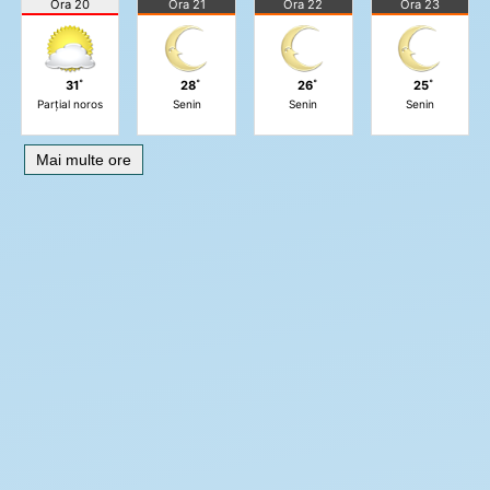
Ora 20
Ora 21
Ora 22
Ora 23
31˚
28˚
26˚
25˚
Parțial noros
Senin
Senin
Senin
Mai multe ore