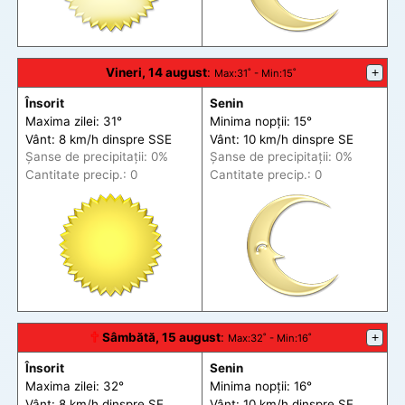
Vineri, 14 august
:
+
Max
:31˚ -
Min
:15˚
Însorit
Senin
Maxima zilei: 31°
Minima nopții: 15°
Vânt: 8 km/h din
spre
SSE
Vânt: 10 km/h din
spre
SE
Șanse de precip
itații
: 0%
Șanse de precip
itații
: 0%
Cantitate precip.: 0
Cantitate precip.: 0
🕆
Sâmbătă, 15 august
:
+
Max
:32˚ -
Min
:16˚
Însorit
Senin
Maxima zilei: 32°
Minima nopții: 16°
Vânt: 8 km/h din
spre
SE
Vânt: 10 km/h din
spre
SE