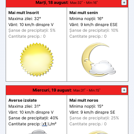
Marți, 18 august
:
+
Max
:32˚ -
Min
:16˚
Mai mult însorit
Mai mult senin
Maxima zilei: 32°
Minima nopții: 16°
Vânt: 10 km/h din
spre
V
Vânt: 9 km/h din
spre
ESE
Șanse de precip
itații
: 5%
Șanse de precip
itații
: 10%
Cantitate precip.: 0
Cantitate precip.: 0
Miercuri, 19 august
:
+
Max
:31˚ -
Min
:15˚
Averse izolate
Mai mult noros
Maxima zilei: 31°
Minima nopții: 15°
Vânt: 10 km/h din
spre
V
Vânt: 9 km/h din
spre
SE
Șanse de precip
itații
: 40%
Șanse de precip
itații
: 25%
Cantitate precip:
‹1
L/m²
Cantitate precip.: 0