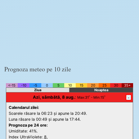
Prognoza meteo pe 10 zile
<-15
-10
-5
0
5
10
15
20
25
30
35+
Ziua
Noaptea
Azi, sâmbătă, 8 aug.
:
-
Max
:31˚ -
Min
:15˚
Calendarul zilei:
Soarele răsare la 06:23 și apune la 20:49.
Luna răsare la 00:49 și apune la 17:44.
Prognoza pe 24 ore:
Umiditate: 41%.
Index UltraViolete:
8.