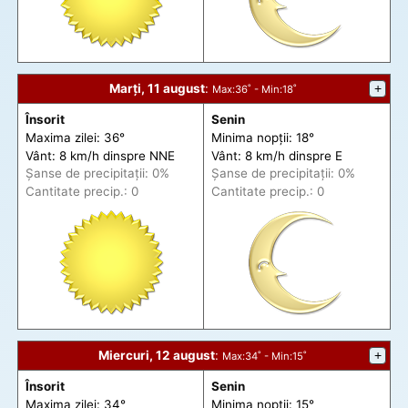
Marți, 11 august
:
+
Max
:36˚ -
Min
:18˚
Însorit
Senin
Maxima zilei: 36°
Minima nopții: 18°
Vânt: 8 km/h din
spre
NNE
Vânt: 8 km/h din
spre
E
Șanse de precip
itații
: 0%
Șanse de precip
itații
: 0%
Cantitate precip.: 0
Cantitate precip.: 0
Miercuri, 12 august
:
+
Max
:34˚ -
Min
:15˚
Însorit
Senin
Maxima zilei: 34°
Minima nopții: 15°