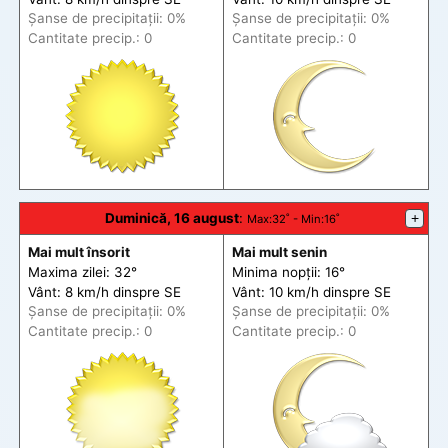
Șanse de precip
itații
: 0%
Șanse de precip
itații
: 0%
Cantitate precip.: 0
Cantitate precip.: 0
Duminică, 16 august
:
+
Max
:32˚ -
Min
:16˚
Mai mult însorit
Mai mult senin
Maxima zilei: 32°
Minima nopții: 16°
Vânt: 8 km/h din
spre
SE
Vânt: 10 km/h din
spre
SE
Șanse de precip
itații
: 0%
Șanse de precip
itații
: 0%
Cantitate precip.: 0
Cantitate precip.: 0