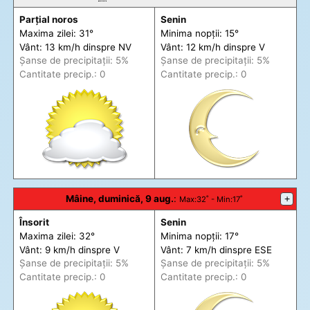
Parțial noros
Senin
Maxima zilei: 31°
Minima nopții: 15°
Vânt: 13 km/h din
spre
NV
Vânt: 12 km/h din
spre
V
Șanse de precip
itații
: 5%
Șanse de precip
itații
: 5%
Cantitate precip.: 0
Cantitate precip.: 0
Mâine, duminică, 9 aug.
:
+
Max
:32˚ -
Min
:17˚
Însorit
Senin
Maxima zilei: 32°
Minima nopții: 17°
Vânt: 9 km/h din
spre
V
Vânt: 7 km/h din
spre
ESE
Șanse de precip
itații
: 5%
Șanse de precip
itații
: 5%
Cantitate precip.: 0
Cantitate precip.: 0