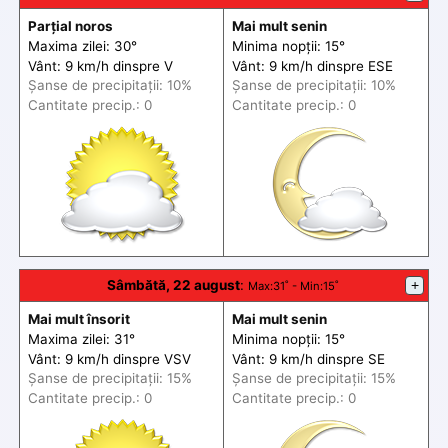
Parțial noros
Mai mult senin
Maxima zilei: 30°
Minima nopții: 15°
Vânt: 9 km/h din
spre
V
Vânt: 9 km/h din
spre
ESE
Șanse de precip
itații
: 10%
Șanse de precip
itații
: 10%
Cantitate precip.: 0
Cantitate precip.: 0
Sâmbătă, 22 august
:
+
Max
:31˚ -
Min
:15˚
Mai mult însorit
Mai mult senin
Maxima zilei: 31°
Minima nopții: 15°
Vânt: 9 km/h din
spre
VSV
Vânt: 9 km/h din
spre
SE
Șanse de precip
itații
: 15%
Șanse de precip
itații
: 15%
Cantitate precip.: 0
Cantitate precip.: 0