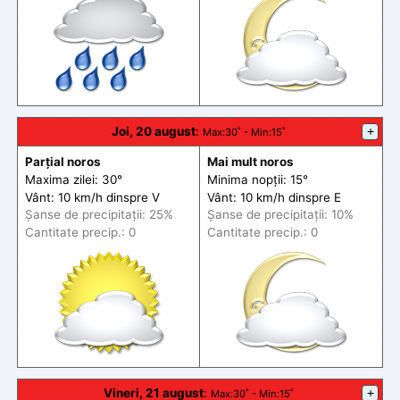
Joi, 20 august
:
+
Max
:30˚ -
Min
:15˚
Parțial noros
Mai mult noros
Maxima zilei: 30°
Minima nopții: 15°
Vânt: 10 km/h din
spre
V
Vânt: 10 km/h din
spre
E
Șanse de precip
itații
: 25%
Șanse de precip
itații
: 10%
Cantitate precip.: 0
Cantitate precip.: 0
Vineri, 21 august
:
+
Max
:30˚ -
Min
:15˚