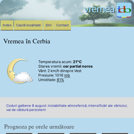
Index
Caută localitate
Știri
Contact
Vremea în Cerbia
Temperatura acum:
21°C
Starea vremii:
cer partial noros
Vânt:
2 km/h
dinspre Vest
Presiune: 1016
mb
Umiditate:
81%
Coduri galbene 8 august: instabilitate atmosferică; intensificări ale vântului;
val de căldură persistent
Prognoza pe orele următoare