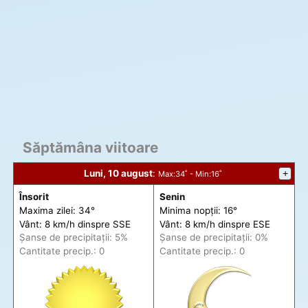
Săptămâna viitoare
Luni, 10 august
:
+
Max
:34˚ -
Min
:16˚
Însorit
Senin
Maxima zilei: 34°
Minima nopții: 16°
Vânt: 8 km/h din
spre
SSE
Vânt: 8 km/h din
spre
ESE
Șanse de precip
itații
: 5%
Șanse de precip
itații
: 0%
Cantitate precip.: 0
Cantitate precip.: 0