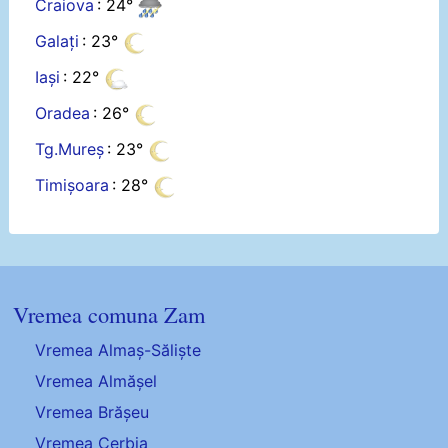
Craiova
: 24°
Galați
: 23°
Iași
: 22°
Oradea
: 26°
Tg.Mureș
: 23°
Timișoara
: 28°
Vremea comuna Zam
Vremea Almaș-Săliște
Vremea Almășel
Vremea Brășeu
Vremea Cerbia