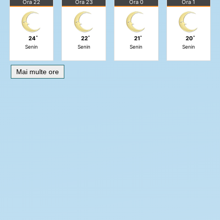
Ora 22
Ora 23
Ora 0
Ora 1
24˚
22˚
21˚
20˚
Senin
Senin
Senin
Senin
Mai multe ore