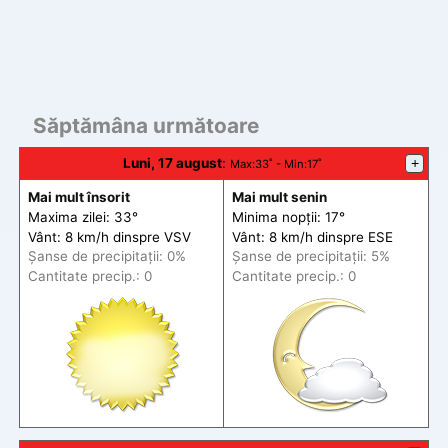
Săptămâna următoare
Luni, 17 august
:
+
Max
:33˚ -
Min
:17˚
Mai mult însorit
Mai mult senin
Maxima zilei: 33°
Minima nopții: 17°
Vânt: 8 km/h din
spre
VSV
Vânt: 8 km/h din
spre
ESE
Șanse de precip
itații
: 0%
Șanse de precip
itații
: 5%
Cantitate precip.: 0
Cantitate precip.: 0