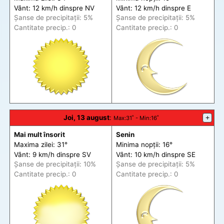
Vânt: 12 km/h din
spre
NV
Vânt: 12 km/h din
spre
E
Șanse de precip
itații
: 5%
Șanse de precip
itații
: 5%
Cantitate precip.: 0
Cantitate precip.: 0
Joi, 13 august
:
+
Max
:31˚ -
Min
:16˚
Mai mult însorit
Senin
Maxima zilei: 31°
Minima nopții: 16°
Vânt: 9 km/h din
spre
SV
Vânt: 10 km/h din
spre
SE
Șanse de precip
itații
: 10%
Șanse de precip
itații
: 5%
Cantitate precip.: 0
Cantitate precip.: 0